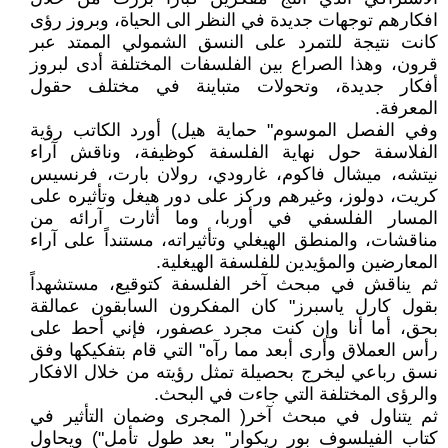
افكارهم توجهات جديدة في النظر الى الحياة، وبروز رؤى
كانت نتيجة للتمرد على النسق الشمولي الممتد عبر
قرون، وهذا الصراع بين الفلسفات المختلفة أدى لبروز
أفكار جديدة، وتحولات متباينة في مختلف حقول
المعرفة.
وفي الفصل الموسوم" حماية هيل) أورد الكاتب رؤية
الفلاسفة حول نهاية الفلسفة كوظيفة، وناقش آراء
نيتشه، ميشال فاكوم، غارودي، رولان بارت، فرنسيس
كريت، دولوز، وغيرهم وركز على دور هيغل وتأثيره على
المسار الفلسفي في أوربا، وما أثارت آرائه من
مناقشات، والمنطق الهيغلي وتأثيراته، مستنداً على آراء
المعارضين والمؤيدين للفلسفة الهيغلية.
ثم يناقش في مبحث آخر الفلسفة كتوقيع، مستشهداً
بقول كارل ياسبرز" كان المفكرون السابقون عمالقة
بحق، أما أنا وإن كنت مجرد عصفور، فإني أحط على
رأس العملاق وأرى أبعد مما رآه" التي قام بتفكيكها وفق
نسق رباعي ليخرج بحصيلة تمثل رؤيته من خلال الافكار
والرؤى المختلفة التي جاءت في البحث.
ثم يتناول في مبحث آخر( المجرى وضمان التأثير في
كتاب الفيلسوف بور ريكوار" بعد طول تأمل") ويحاول