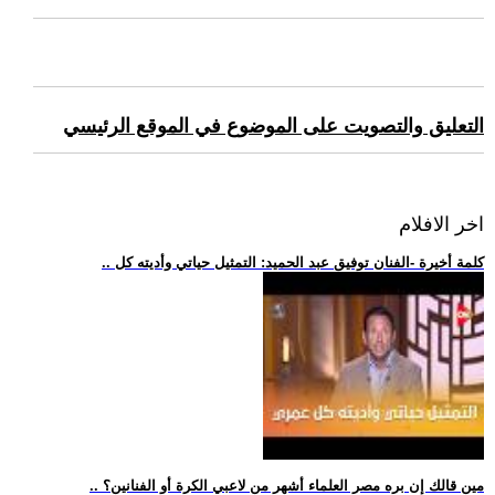
التعليق والتصويت على الموضوع في الموقع الرئيسي
اخر الافلام
.. كلمة أخيرة -الفنان توفيق عبد الحميد: التمثيل حياتي وأديته كل
.. مين قالك إن بره مصر العلماء أشهر من لاعبي الكرة أو الفنانين؟