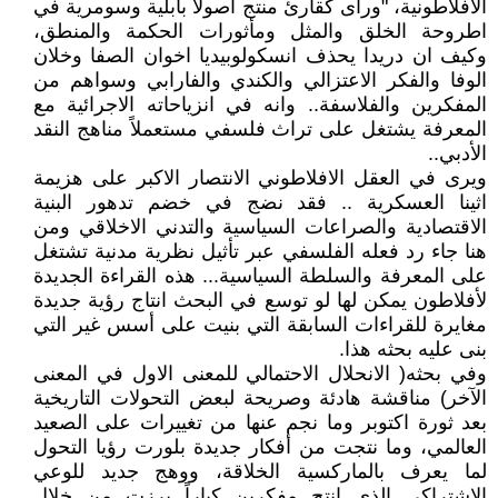
الافلاطونية، "ورأى كقارئ منتج اصولاً بابلية وسومرية في
اطروحة الخلق والمثل ومأثورات الحكمة والمنطق،
وكيف ان دريدا يحذف انسكولوبيديا اخوان الصفا وخلان
الوفا والفكر الاعتزالي والكندي والفارابي وسواهم من
المفكرين والفلاسفة.. وانه في انزياحاته الاجرائية مع
المعرفة يشتغل على تراث فلسفي مستعملاً مناهج النقد
الأدبي..
ويرى في العقل الافلاطوني الانتصار الاكبر على هزيمة
اثينا العسكرية .. فقد نضج في خضم تدهور البنية
الاقتصادية والصراعات السياسية والتدني الاخلاقي ومن
هنا جاء رد فعله الفلسفي عبر تأثيل نظرية مدنية تشتغل
على المعرفة والسلطة السياسية... هذه القراءة الجديدة
لأفلاطون يمكن لها لو توسع في البحث انتاج رؤية جديدة
مغايرة للقراءات السابقة التي بنيت على أسس غير التي
بنى عليه بحثه هذا.
وفي بحثه( الانحلال الاحتمالي للمعنى الاول في المعنى
الآخر) مناقشة هادئة وصريحة لبعض التحولات التاريخية
بعد ثورة اكتوبر وما نجم عنها من تغييرات على الصعيد
العالمي، وما نتجت من أفكار جديدة بلورت رؤيا التحول
لما يعرف بالماركسية الخلاقة، ووهج جديد للوعي
الاشتراكي الذي انتج مفكرين كباراً برزت من خلال