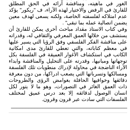
الغور في ماهيته، ومناقشة آرائه في الحق المطلق
للقارئ في الرفض والاختيار لهذه الآراء، ف "ريكور" يؤكد
عدم امتلاكه لفلسفته الخاصة، ولكنه يسعى لهدف معين
يضمن اتصالية عمله بما تبقى" .
وفي كتاب الاستاذ مقداد مباحث أخرى يمكن للقارئ أن
يستشف من خلالها العمق المعرفي والثقافي له، وقدراته
على مناقشة الفكر الفلسفي وفق الرؤيا التي يسير عليها
في معظم كتاباته، والتي تعطي للقارئ مدى امكانية
الكاتب في استكشاف الأغوار العميقة في الفلسفة بكل
توجهاتها ومبانيها، وقدرته على التحليل والمناقشة وابداء
الآراء الناضجة في محاولة لإدراك منطويات تلك الفلسفة
ومسالكها وتسرباتها التي يصعب ادراكها، من دون معرفة
دقائقها وخوافيها الحافلة بغوامض الرؤى والطروحات
ذات العمق الغائر في التصورات، وهو ما لا يتور لكل
انسان الوصول لدقائقه إلا بعد درس عميق لمختلف
الفلسفات التي سادت عبر قرون وقرون.
________________________________________