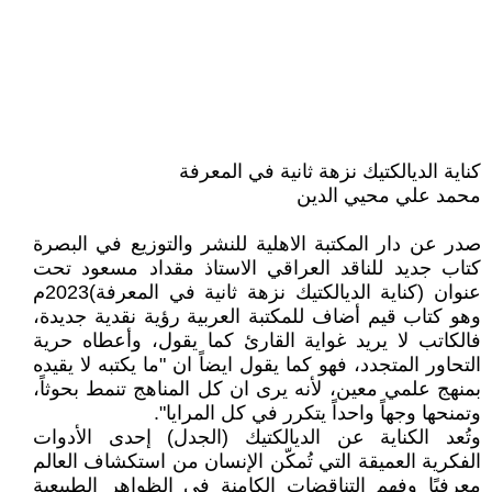
كناية الديالكتيك نزهة ثانية في المعرفة
محمد علي محيي الدين
صدر عن دار المكتبة الاهلية للنشر والتوزيع في البصرة
كتاب جديد للناقد العراقي الاستاذ مقداد مسعود تحت
عنوان (كناية الديالكتيك نزهة ثانية في المعرفة)2023م
وهو كتاب قيم أضاف للمكتبة العربية رؤية نقدية جديدة،
فالكاتب لا يريد غواية القارئ كما يقول، وأعطاه حرية
التحاور المتجدد، فهو كما يقول ايضاً ان "ما يكتبه لا يقيده
بمنهج علمي معين، لأنه يرى ان كل المناهج تنمط بحوثاً،
وتمنحها وجهاً واحداً يتكرر في كل المرايا".
وتُعد الكناية عن الديالكتيك (الجدل) إحدى الأدوات
الفكرية العميقة التي تُمكّن الإنسان من استكشاف العالم
معرفيًا وفهم التناقضات الكامنة في الظواهر الطبيعية