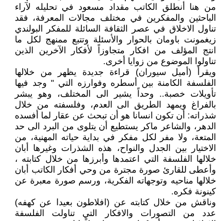
من هنا أنطلق الكاتب مقداد مسعود في تحليله لآراء
الباحثين والمفكرين في مختلف مجالات المعرفة، فقد
تناول الاخلاق في عصر الثقافة السائلة للمفكر البولندي
زيغمونت باومان بالحوار والأسئلة وتتبع ممنهج لكل ما
انتج المؤلف من افكار متجاوزاً لأفكار الآخرين الذين
تناولوا الموضوع من زوايا أخرى.
ويقرأ (أميل سيوران) قراءة جديدة يظهر من خلالها
الفلسفة الكامنة بين أسطره وفوارزه التي " وجد فيها
تأويلات خصبة.. وحداً يشير الى المختلف، وهو يبشر
بالفراغ ويمهد الطريق الى العدم، وفلسفته من خلال
شذراته: أن تكون انسانا هو أن تبحث عن عقار لما أفسده
الدهر، والشاعر ماكر يستطيع أن يتلوى من البرد الى حد
المتعة، ولا مفر لكل مفكر في بداية حياته المهنية، من
الاختيار بين الجدل والنواح، هذه الشذرات وغيرها أبان
خلالها الفلسفة التي اعتمدها وأبرزها من خلال كتابته ،
وأعطى للقارئ صورة مجترة من وحي أفكار الكاتب أبان
خلالها مناحيه وتوجهاته الفكرية، ورسم صورة معبرة عن
كينونة فكره.
وناقش من خلال كتابته عن (افلاطون بعيدا عن كهفه)
عدد من التصورات والافكار التي تناولت الفلسفة