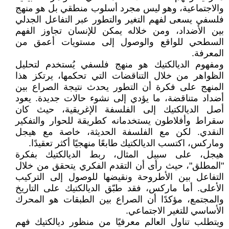
والاجتماعية، وهو ليس مجرد أسلوب منطقي بل هو منهج
فلسفي يسعى لفهم التغير والتطور عبر التفاعل الجدلي
بين الأضداد، ومن خلاله يمكن للإنسان تجاوز الفهم
السطحي للواقع والوصول إلى مستويات أعمق من
المعرفة.
ومفهوم الديالكتيك هو منهج فلسفي يُستخدم لتحليل
الظواهر من خلال التناقضات التي تحكمها، يرتكز هذا
المنهج على فكرة أن التطور يحدث نتيجة الصراع بين
أضداد متناقضة، ما يؤدي إلى نشوء حالات جديدة. يعود
أصل الديالكتيك إلى الفلسفة الإغريقية، حيث كان
سقراط وأفلاطون يستخدمانه كطريقة للحوار والتفكير
النقدي. لكن مع الفلسفة الحديثة، خاصة مع هيجل
وماركس، اكتسب الديالكتيك طابعًا منهجيًا أكثر تعقيدًا.
هيجل، على سبيل المثال، ربط الديالكتيك بفكرة
"المطلق"، حيث رأى أن التقدم الفكري يتحقق من خلال
التفاعل بين الأطروحة ونقيضها للوصول إلى التركيب
الأعلى. أما ماركس، فقد طبّق الديالكتيك على التاريخ
والمجتمع، مؤكدًا أن الصراع بين الطبقات هو المحرك
الأساسي للتغير الاجتماعي.
ويتطلب تناول العالم معرفيًا من منظور ديالكتيك فهم