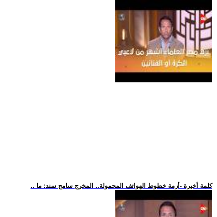
.. كلمة أخيرة -أزمة خطوط الهواتف المحمولة.. المخرج سامح سند: ما