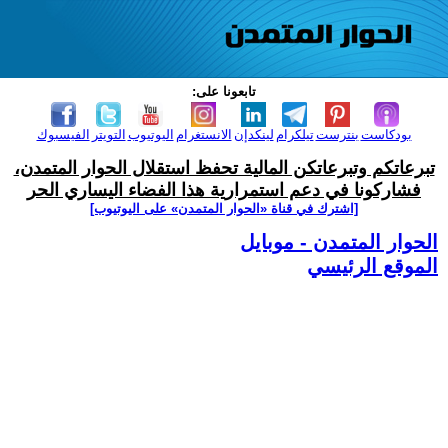
تابعونا على:
بودكاست
بنترست
تيلكرام
لينكدإن
الانستغرام
اليوتيوب
التويتر
الفيسبوك
تبرعاتكم وتبرعاتكن المالية تحفظ استقلال الحوار المتمدن،
فشاركونا في دعم استمرارية هذا الفضاء اليساري الحر
[اشترك في قناة ‫«الحوار المتمدن» على اليوتيوب]
الحوار المتمدن - موبايل
الموقع الرئيسي