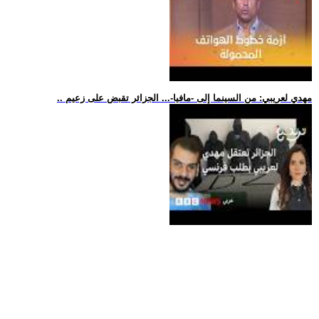
.. مهدي لعريبي: من السينما إلى -مافيا-... الجزائر تقبض على زعيم