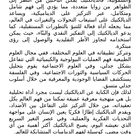
والشمولية، فالديالكتيك يُمكّن الباحثين من النظر إلى
الظواهر من زوايا متعددة، مما يؤدي إلى فهم شامل
ومتكامل، عبر التركيز على الديناميكية، ويساعد
الديالكتيك على استيعاب التحولات والتغيرات في العالم،
مما يجعله أداة فعالة للتنبؤ بالتطورات المستقبلية، كما
يدعو الديالكتيك إلى التفكير النقدي والبنّاء، حيث يمكن
استخدامه لتجاوز الأطر التقليدية والوصول إلى رؤى
مبتكرة.
وتتركز تطبيقاته في العلوم المختلفة، ففي مجال العلوم
الطبيعية فهم العمليات البيولوجية والكيميائية التي تتفاعل
بشكل جدلي، وفي العلوم الاجتماعية يقوم بتحليل
الحركات السياسية والثورات الاجتماعية، وفي الفلسفة
يستكشف القضايا الوجودية والمعرفية من خلال أسلوب
جدلي متسق.
لذلك فإن الكناية عن الديالكتيك ليست مجرد أداة تحليلية
بل هي منهجية معرفية عميقة تمكننا من فهم العالم بكل
تعقيداته، من خلال التركيز على التفاعل بين الأضداد،
ويقدم الديالكتيك إطارًا فكريًا يعين الإنسان على مواجهة
التحديات الفكرية والعملية، وفي عصر التغير السريع
الذي نعيشه اليوم، يصبح الديالكتيك أكثر أهمية من أي
وقت مضى، كوسيلة لفهم الديناميات المتشابكة للعالم.