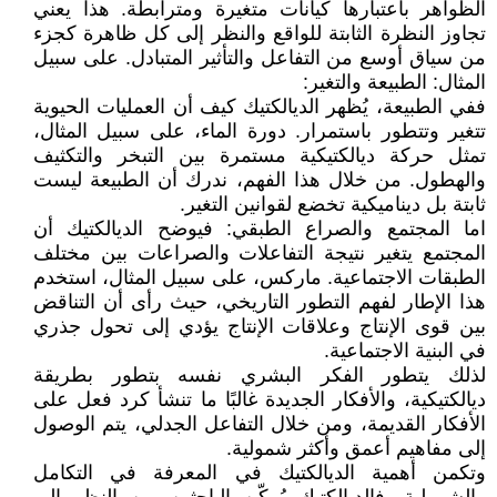
الظواهر باعتبارها كيانات متغيرة ومترابطة. هذا يعني
تجاوز النظرة الثابتة للواقع والنظر إلى كل ظاهرة كجزء
من سياق أوسع من التفاعل والتأثير المتبادل. على سبيل
المثال: الطبيعة والتغير:
ففي الطبيعة، يُظهر الديالكتيك كيف أن العمليات الحيوية
تتغير وتتطور باستمرار. دورة الماء، على سبيل المثال،
تمثل حركة ديالكتيكية مستمرة بين التبخر والتكثيف
والهطول. من خلال هذا الفهم، ندرك أن الطبيعة ليست
ثابتة بل ديناميكية تخضع لقوانين التغير.
اما المجتمع والصراع الطبقي: فيوضح الديالكتيك أن
المجتمع يتغير نتيجة التفاعلات والصراعات بين مختلف
الطبقات الاجتماعية. ماركس، على سبيل المثال، استخدم
هذا الإطار لفهم التطور التاريخي، حيث رأى أن التناقض
بين قوى الإنتاج وعلاقات الإنتاج يؤدي إلى تحول جذري
في البنية الاجتماعية.
لذلك يتطور الفكر البشري نفسه بتطور بطريقة
ديالكتيكية، والأفكار الجديدة غالبًا ما تنشأ كرد فعل على
الأفكار القديمة، ومن خلال التفاعل الجدلي، يتم الوصول
إلى مفاهيم أعمق وأكثر شمولية.
وتكمن أهمية الديالكتيك في المعرفة في التكامل