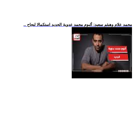
.. محمد علام وهيثم سعيد: ألبوم محمد عدوية الجديد استكمالا لنجاح