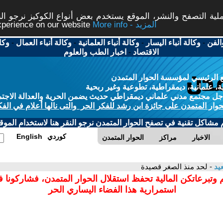
ة التصفح والنشر، الموقع يستخدم بعض أنواع الكوكيز نرجو النق
More info - المزيد
experience on our website
الفن
-
وكالة أنباء اليسار
-
وكالة أنباء العلمانية
-
وكالة أنباء العمال
-
وكا
الاقتصاد
-
اخبار الطب والعلوم
 الرئيسي لمؤسسة الحوار المتمدن
، علمانية، ديمقراطية، تطوعية وغير ربحية
ل مجتمع مدني علماني ديمقراطي حديث يضمن الحرية والعدالة الاجتم
حوار المتمدن على جائزة ابن رشد للفكر الحر والتى نالها أعلام في الفك
م مشاكل تقنية في تصفح الحوار المتمدن نرجو النقر هنا لاستخدام الموقع
كوردي
English
الاخبار
مراكز
الحوار المتمدن
يد
- لحد منذ الصغر قصيدة
 وتبرعاتكن المالية تحفظ استقلال الحوار المتمدن، فشاركونا 
استمرارية هذا الفضاء اليساري الحر