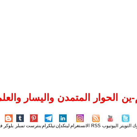
ين الحوار المتمدن واليسار والعلم
وك
التويتر
اليوتيوب
RSS
الانستغرام
لينكدإن
تيلكرام
بنترست
تمبلر
بلوكر
فل