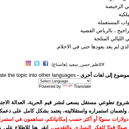
ني الرخيصة
يلكية
ثواب المستعملة
اجيح ، بالرياض القصية
ي الليالي المثلجة
ذي لم يعد يعودها حتى في الاحلام.
#كاظم_حسن_سعيد (هاشتاغ)
موضوع إلى لغات أخرى -
ate the topic into other languages
Powered by
Translate
شروع تطوعي مستقل يسعى لنشر قيم الحرية، العدالة الاجتم
. ولضمان استمراره واستقلاليته، يعتمد بشكل كامل على دعمك
دعمكم بمبلغ 10 دولارات سنويًا أو أكثر حسب إمكانياتكم، تساهمون في استم
وتًا قويًا للفكر اليساري والتقدمي
،
انقر هنا للاطلاع على 