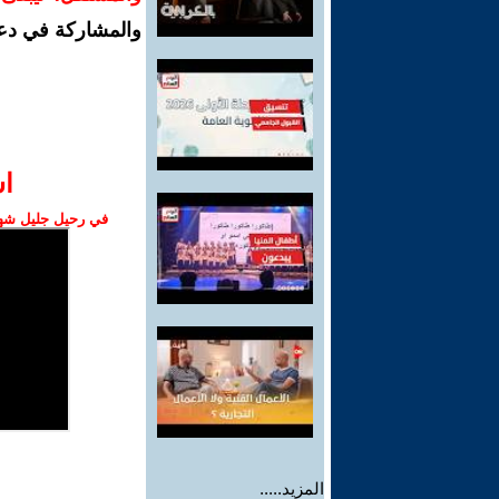
والمشاركة في دع
ا‫
في رحيل جليل شهبا
المزيد.....