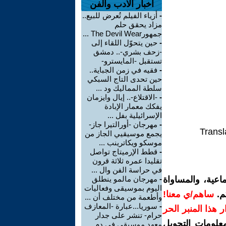
اخبار الأدب والفن
-
أزياء الفيلم تُعرض للبيع..
مزاد يحقق حلم
جمهورThe Devil Wear ...
-
حين يتحوّل اللقاء إلى
-زحف بشري-.. دمشق
تستقبل -المايسترو-
-
فقيه في زمن الجباية..
حين تحدى التاج السبكي
سلطة المماليك ود ...
-
-الاقتلاع-.. إيال وايزمان
يفكك معمار الإبادة
الإسرائيلية بفل ...
-
مهرجان -أورالتيرا جاز-
Transl
يجمع موسيقيي الجاز من
موسكو ويكاترينب ...
-
قطط الإرميتاج تواصل
تقليدا عمره ثلاثة قرون
في حراسة الفن وال ...
اعية، والمساواة
-
مهرجان مالمو ينطلق
اليوم بموسيقى وفعاليات
م.
ساهم/ي معنا!
وأطعمة من مختلف أن ...
-
سوريا...عبارة -المعازف
رار هذا المنبر الحر
حرام- تنشر على جدار
معلومات التحويل
معهد موسيقي في دم ...