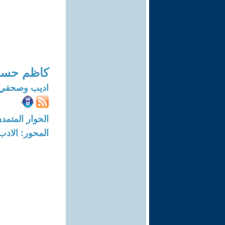
كاظم حسن
اديب وصحفي
الحوار المتمدن-العدد: 8280 - 25
المحور: الادب