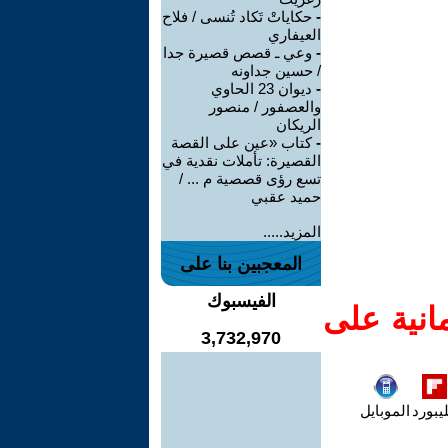
-
حكاياتْ تَكاد تُنسى / فلاح
العيفاري
-
وعي ـ قصص قصيرة جدا
/ حسين جداونه
-
ديوان 23 الحاوي
والعصفور / منصور
الريكان
-
كتاب «عين على القصة
القصيرة: تأملات نقدية في
تسع رؤى قصصية م ... /
حميد عقبي
المزيد.....
المعجبين بنا على
الفيسبوك
انية على
3,732,970
يبورد
الموبايل