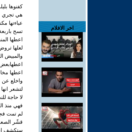
كفنوها بليلة
هي تجري ل
عباءتها مك
اخر الافلام
تسح باربع
اعطها المن
لعلها ترو
والمبيض ا
اعطهابعض م
اعطها مخال
واخلع عن جد
لتشعر انها 
لا حاجة للن
فهي منذ ال
لم تمت فج
قشّر الصعق
ستكشف انث