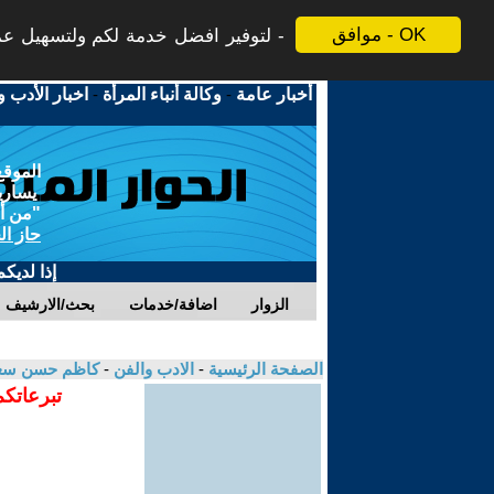
موافق - OK
لتوفير افضل خدمة لكم ولتسهيل عملي
أخبار عامة
-
وكالة أنباء المرأة
-
اخبار الأدب و
الموقع
يسارية
"من أج
حاز ال
إذا لديك
الزوار
اضافة/خدمات
بحث/الارشيف
الصفحة الرئيسية
-
الادب والفن
-
كاظم حسن سع
تبرعاتكم