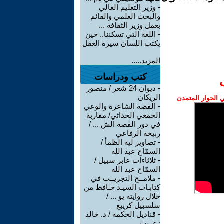
-
وزير التعليم العالي
والبحث العلمي والقائم
بعمل وزير الثقافة ...
-
اللغة التي تسكننا.. حين
يكتب اللسان سيرة العقل
المزيد.....
كتب ودراسات
-
ديوان 24 شعر / منصور
الريكان
الحوار المتمدن
-
القصة الشاعرة والوعي
الجمعي الحداثي/ مقاربة
في دور القصة الش ... /
ربيحة الرفاعي
-
تصاوير لية الظمأ /
السمّاح عبد الله
-
ثلاثاءات عابر سبيل /
السمّاح عبد الله
-
ملامــح التجريــب في
كتابـات السيـد حـافظ من
خلال روايته يو ... /
سلسبيل كريبع
-
قناديل الحكمة / د. خالد
زغريت