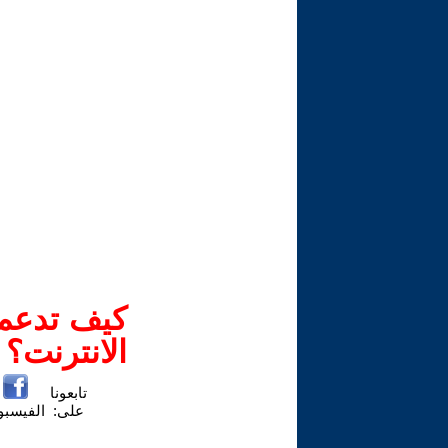
كيف تدعم-
الانترنت؟
تابعونا
على:
الفيسب