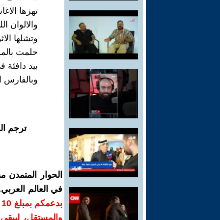
تهزها الاغا
والالوان الل
وتشلها الا
حلمت بالمر
بيد دافئة ف
وبالفارس ال
ترجم ال
الحوار المتمدن م
في العالم العربي
ب
والمستقل، ليبقى ص