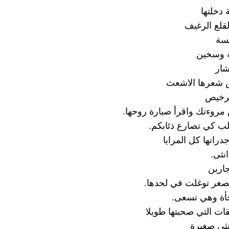
 دخلتها
قلع الرغيف
نسة
ة وسخين
شار
ض شعرها الاشعث
لرخيص
روءتك واقرأ صبارة روحها.
ب كي تصارع ذئابكم.
رانها كل المرايا
انثى.
جارين
صغر توغلت في لحدها.
أة وهي تسعى.
ات التي صحبتها طويلا
ى صغيرة