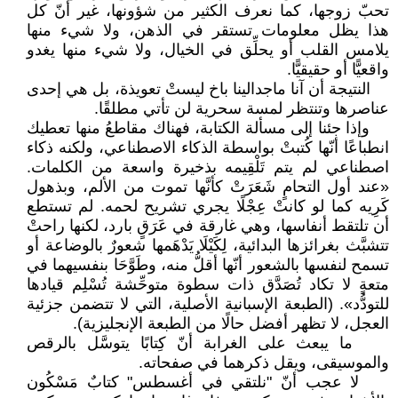
تحبّ زوجها، كما نعرف الكثير من شؤونها، غير أنّ كل
هذا يظل معلومات تستقر في الذهن، ولا شيء منها
يلامس القلب أو يحلِّق في الخيال، ولا شيء منها يغدو
واقعيًّا أو حقيقيًّا.
النتيجة أن آنا ماجدالينا باخ ليستْ تعويذة، بل هي إحدى
عناصرها وتنتظر لمسة سحرية لن تأتي مطلقًا.
وإذا جئنا إلى مسألة الكتابة، فهناك مقاطعُ منها تعطيك
انطباعًا أنّها كُتبتْ بواسطة الذكاء الاصطناعي، ولكنه ذكاء
اصطناعي لم يتم تَلْقِيمه بذخيرة واسعة من الكلمات.
«عند أول التحامٍ شَعَرَتْ كأنَّها تموت من الألم، وبذهول
كَرِيه كما لو كانتْ عِجْلًا يجري تشريح لحمه. لم تستطع
أن تلتقط أنفاسها، وهي غارقة في عَرَقٍ بارد، لكنها راحتْ
تتشبَّث بغرائزها البدائية، لِكَيْلَا يَدْهَمها شعورٌ بالوضاعة أو
تسمح لنفسها بالشعور أنّها أقلُّ منه، وطَوَّحَا بنفسيهما في
متعةٍ لا تكاد تُصَدَّق ذات سطوة متوحِّشة تُسْلِم قيادها
للتودُّد». (الطبعة الإسبانية الأصلية، التي لا تتضمن جزئية
العجل، لا تظهر أفضل حالًا من الطبعة الإنجليزية).
ما يبعث على الغرابة أنّ كِتابًا يتوسَّل بالرقص
والموسيقى، ويقل ذكرهما في صفحاته.
لا عجب أنّ "نلتقي في أغسطس" كتابٌ مَسْكُون