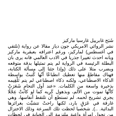
شَبَح غابرييل غارسيا ماركيز
نشر الروائي الامريكي جون دياز مقالا عن رواية (نلتقي
في أغسطس) لماركيز، ورغم اعترافه بعبقرية ماركيز
وبانه احدث تغييرا جذريا في الادب العالمي فانه يرى بان
البطلة الرئيسة في الرواية لم يتم تمثيلها بدقة متوقعه
ويضرب مثلا على ذلك (وإذا جئنا إلى مسألة الكتابة،
فهناك مقاطعُ منها تعطيك انطباعًا أنّها كُتبتْ بواسطة
الذكاء الاصطناعي، ولكنه ذكاء اصطناعي لم يتم تَلْقِيمه
بذخيرة واسعة من الكلمات. «عند أول التحامٍ شَعَرَتْ
كأنَّها تموت من الألم، وبذهول كَرِيه كما لو كانتْ عِجْلًا
يجري تشريح لحمه. لم تستطع أن تلتقط أنفاسها، وهي
غارقة في عَرَقٍ بارد، لكنها راحتْ تتشبَّث بغرائزها
البدائية. ..), شخصيا لحظت تلك السرعة وذلك الاختزال
من تحول امرأة واعية ملتزمة الى الخيانة في لحظات