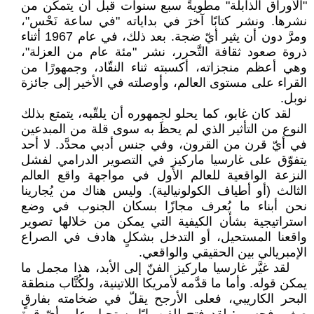
"الأوراق الذابلة" مطويةً سبع سنوات قبل أن يتمكَّن من
نشرها. ونشر كتابًا آخرَ في بداياته "في ساعة نَحْس"،
ومرَّ دون أن يثير أيّ ضجة. بعد ذلك، في عام 1967 أثناء
ذروة صعود ثقافة التَّحرر، نشر "مئة عام من العزلة"،
وهي أعظم منجزاته، أكسبته ثناء النقّاد، وجمهورًا من
القراء على مستوى العالم، وأوصلته في الأخير إلى جائزة
نوبل.
لقد كان غابو، كما يحلو لجمهوره أن يلقّبه، يتمتع بذلك
النوع من التأثير الذي لم يحظَ به سوى قلة من المبدعين
في أيّ قرن من القرون، وفي جنس أدبي محدَّد. لا أحد
يتفوّق على غارسيا ماركيز في التصوير الدرامي لفشل
النزعة الواقعية للعالم الأول في مواجهة واقع العالم
الثالث (أو أطياف الكولونيالية). وليس هناك من يُجارينا
نحن أبناء ما يُعرف مجازًا بسكان الجنوب في وضع
استراتيجية بشأن الكيفية التي يمكن من خلالها تصوير
واقعنا المستحيل، أو التدخل بشكلٍ هادف في الصراع
الإمبريالي بين الحقيقي والواقعي.
لقد غيَّر غارسيا ماركيز الفنّ إلى الأبد، هذا مجمل ما
يمكن قوله. وأما ما قدَّمه لأمريكا اللاتينية، ولكُتَّاب منطقة
البحر الكاريبي، فعلى الأرجح يقلّ في ضخامته بفارقٍ