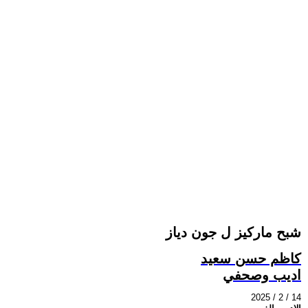
شبح ماركيز ل جون دياز
كاظم حسن سعيد
اديب وصحفي
2025 / 2 / 14