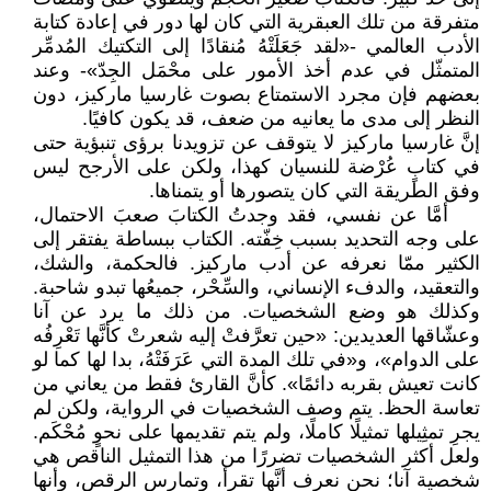
متفرقة من تلك العبقرية التي كان لها دور في إعادة كتابة
الأدب العالمي -«لقد جَعَلَتْهُ مُنقادًا إلى التكتيك المُدمِّر
المتمثّل في عدم أخذ الأمور على محْمَل الجِدّ»- وعند
بعضهم فإن مجرد الاستمتاع بصوت غارسيا ماركيز، دون
النظر إلى مدى ما يعانيه من ضعف، قد يكون كافيًا.
إنَّ غارسيا ماركيز لا يتوقف عن تزويدنا برؤى تنبؤية حتى
في كتابٍ عُرْضة للنسيان كهذا، ولكن على الأرجح ليس
وفق الطريقة التي كان يتصورها أو يتمناها.
أمَّا عن نفسي، فقد وجدتُ الكتابَ صعبَ الاحتمال،
على وجه التحديد بسبب خِفّته. الكتاب ببساطة يفتقر إلى
الكثير ممّا نعرفه عن أدب ماركيز. فالحكمة، والشك،
والتعقيد، والدفء الإنساني، والسِّحْر، جميعُها تبدو شاحبة.
وكذلك هو وضع الشخصيات. من ذلك ما يرد عن آنا
وعشّاقها العديدين: «حين تعرَّفتْ إليه شعرتْ كأنَّها تَعْرِفُه
على الدوام»، و«في تلك المدة التي عَرَفَتْهُ، بدا لها كما لو
كانت تعيش بقربه دائمًا». كأنَّ القارئ فقط من يعاني من
تعاسة الحظ. يتم وصف الشخصيات في الرواية، ولكن لم
يجرِ تمثِيلها تمثيلًا كاملًا، ولم يتم تقديمها على نحوٍ مُحْكَم.
ولعل أكثر الشخصيات تضررًا من هذا التمثيل الناقص هي
شخصية آنا؛ نحن نعرف أنَّها تقرأ، وتمارس الرقص، وأنها