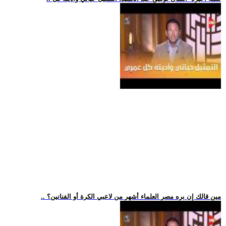
.. مين قالك إن بره مصر العلماء أشهر من لاعبي الكرة أو الفنانين؟