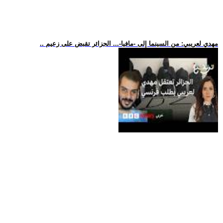
.. مهدي لعريبي: من السينما إلى -مافيا-... الجزائر تقبض على زعيم