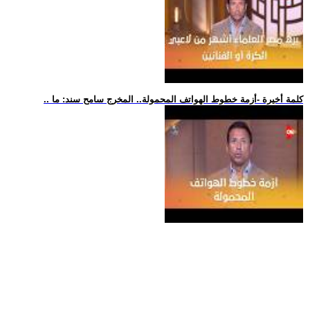
.. كلمة أخيرة -أزمة خطوط الهواتف المحمولة.. المخرج سامح سند: ما