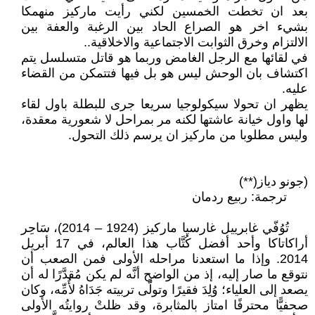
بعد ان تخطت الخمسين لكني رأيت ماركيز منهمكا
بشيء اخر هو الصراع الحاد بين الرغبة والعفة بين
الالتزام وخرق الثوابت الاجتماعية والاخلاقية..
في لقائها مع الرجل الغامض وربما هو قاتل متسلسل يتم
اكتشاف بان الوحش ليس هو بل فيها فتتمكن من القضاء
عليه.
يظهر ان تحولا سيكولوجيا سريعا جرى للبطلة باول لقاء
لها واول خيانة عاشتها لكنه مر بمراحل لا شعورية معقدة،
وليس مطلوبا من ماركيز ان يرسم ذلك التحول.
(جونو دياز(**)
ترجمة: ربيع ردمان
تُوُفّي غابرييل غارسيا ماركيز (1924 – 2014)، سَاحِر
أراكاتاكا وأحد أفضل كُتَّاب هذا العالم، في 17 أبريل
2014. وإذا ما استعدنا مراحله الأولى فمن الصعب أن
نتوقع ما صار إليه، إذ من الواضح أنَّه لم يكن مُقدَّرًا له أن
يصعد إلى العلياء؛ وُلِدَ فقيرًا وتولَّى تربيته جَدَاهُ لأُمِّه، وكان
صحفيًّا محترفًا امتاز بالمثابرة، وقد ظلتْ روايتُه الأولى