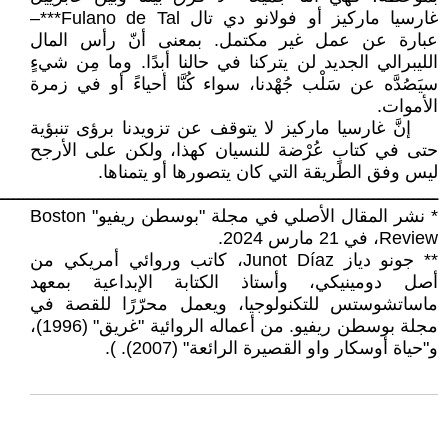
غارسيا ماركيز أو فولانو دي تال Fulano de Tal***–
عبارة عن عمل غير مكتمل. بمعنى أنّ رأس المال
الليبرالي الجديد لن يتركنا في حالنا أبدًا. وما مِن شيءٍ
سيَصُدَّه عن سَلْب جُهْدنا، سواء كُنَّا أحياءً أو في زمرة
الأموات.
إنَّ غارسيا ماركيز لا يتوقف عن تزويدنا برؤى تنبؤية
حتى في كتابٍ عُرْضة للنسيان كهذا، ولكن على الأرجح
ليس وفق الطريقة التي كان يتصورها أو يتمناها.
ــــــــــــــــــــــــــــــــــــــــــــــــــــــــــــــــــــــــــــــــــــــــ
* نشر المقال الأصلي في مجلة "بوسطن ريفيو" Boston
Review، في 21 مارس 2024.
** جونو دياز Junot Díaz، كاتب وروائي أمريكي من
أصل دومينيكي، وأستاذ الكتابة الإبداعية بمعهد
ماساتشوستس للتكنولوجيا، ويعمل محرّرًا للقصة في
مجلة بوسطن ريفيو. من أعماله الروائية "غريق" (1996)،
و"حياة أوسكار واو القصيرة الرائعة" (2007). ).