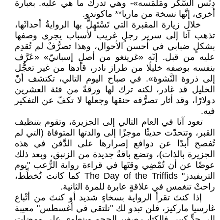
دِبْس السُّكر ومَلْمَسه»- وهي تدرك ما هي عليه. بعبارة
أخرى، إنَّها نسخة من ماريا** ماكوندو.
خلال زيارة المقبرة التي تَسْتَهِلُّ بها الروايةُ أحداثَها،
تذهب آنا إلى سرير رجلٍ غريب لأسباب يجري وصفها
بشكلٍ ضبابي في أحسن الأحوال، وهذا تصرُّفٌ لم تُقدِم
عليه من قبل. إنّه «غرينغو من أصلٍ إسبانيّ» «عَرَّف
بنفسه بوصفه خليلًا من طراز نادر، قادها من غير تعجُّل
إلى ذروة النَّشوة». في صباح اليوم التالي، تكتشف أنّ
الخليل قد غادر، لكنه ترك لها ورقةً من فئة العشرين
دولارًا، وقد أثار تصرُّفه حنقها وجعلها لا تكفّ عن التفكير
فيه.
تعود آنا في العام التالي إلى الجزيرة، وتقوم بتنظيف
القبر، وتتحدّت حديثًا موجزًا إلى والدتها المتوفاة (التي لم
تُفصح أبدًا عن دوافع إصرارها على الدَّفن في هذه
الجزيرة بالذات)، وتضع باقةً جديدة من الزنبق، وبعد ذلك
عوضًا عن أن تُمْضِي وقتَها في قراءة رواية الرُّعب "يوم
التريفيدز" The Day of the Triffids كما كانت تُخطِّط،
راحتْ تنغمس في علاقةٍ عابرة للمرة الثانية.
إذا كنتَ تقرأ الرواية بسخاءٍ شديد أو كنتَ من أتْباع
غارسيا ماركيز، فلن تبدو لك "نلتقي في أغسطس" معيبة
إلى حدٍّ كبير. فالكتاب صغير الحجم وينطوي على ومضات