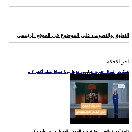
التعليق والتصويت على الموضوع في الموقع الرئيسي
اخر الافلام
.. شبكات | لماذا اختارت هوليوود حديثا نبويا عنوانا لفيلم أكشن؟
.. كلمة أخيرة -الفنان توفيق عبد الحميد: التمثيل حياتي وأديته كل