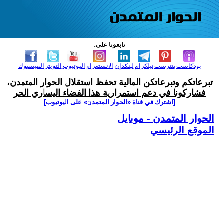
تابعونا على:
بودكاست
بنترست
تيلكرام
لينكدإن
الانستغرام
اليوتيوب
التويتر
الفيسبوك
تبرعاتكم وتبرعاتكن المالية تحفظ استقلال الحوار المتمدن،
فشاركونا في دعم استمرارية هذا الفضاء اليساري الحر
[اشترك في قناة ‫«الحوار المتمدن» على اليوتيوب]
الحوار المتمدن - موبايل
الموقع الرئيسي