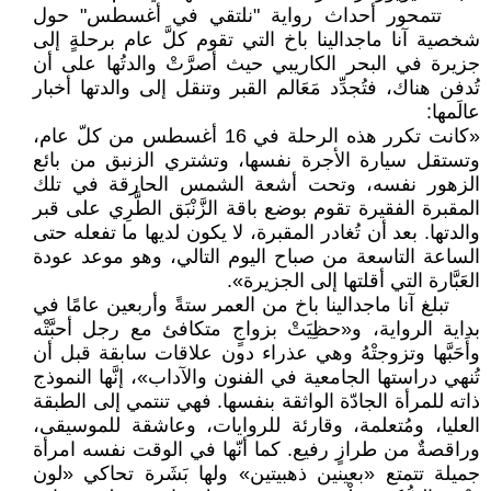
تتمحور أحداث رواية "نلتقي في أغسطس" حول
شخصية آنا ماجدالينا باخ التي تقوم كلَّ عام برحلةٍ إلى
جزيرة في البحر الكاريبي حيث أصرَّتْ والدتُها على أن
تُدفن هناك، فتُجدِّد مَعَالم القبر وتنقل إلى والدتها أخبار
عالَمها:
«كانت تكرر هذه الرحلة في 16 أغسطس من كلّ عام،
وتستقل سيارة الأجرة نفسها، وتشتري الزنبق من بائع
الزهور نفسه، وتحت أشعة الشمس الحارقة في تلك
المقبرة الفقيرة تقوم بوضع باقة الزَّنْبَق الطَّرِي على قبر
والدتها. بعد أن تُغادر المقبرة، لا يكون لديها ما تفعله حتى
الساعة التاسعة من صباح اليوم التالي، وهو موعد عودة
العَبَّارة التي أقلتها إلى الجزيرة».
تبلغ آنا ماجدالينا باخ من العمر ستةً وأربعين عامًا في
بداية الرواية، و«حظِيَتْ بزواجٍ متكافئ مع رجل أحبَّتْه
وأَحَبَّها وتزوجتْهُ وهي عذراء دون علاقات سابقة قبل أن
تُنهي دراستها الجامعية في الفنون والآداب»، إنَّها النموذج
ذاته للمرأة الجادّة الواثقة بنفسها. فهي تنتمي إلى الطبقة
العليا، ومُتعلمة، وقارئة للروايات، وعاشقة للموسيقى،
وراقصةٌ من طرازٍ رفيع. كما أنّها في الوقت نفسه امرأة
جميلة تتمتع «بعينين ذهبيتين» ولها بَشَرة تحاكي «لون