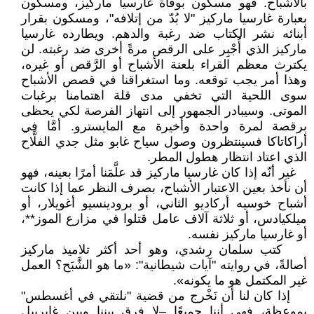
بالأشباح. فهو مسكون بوفاة غارسيا ماركيز، ومسكون
بعبارة غارسيا ماركيز "لا بُدّ من إتلافه"، ومسكون بقرار
أبنائه نشر الكتاب ضد رغبة والدهم. ويطارده غارسيا
ماركيز الذي أُجْبِر على الرقص مرةً أخرى ضد رغبته. لن
يكترث معظم القراء بلعنة الأشباح أو الرَّقص أو غيره،
وهذا أمر يجب توقعه. وما استغراقنا في قصص الأشباح
سوى اللحية التي تخفي مدى قلة اهتمامنا برغبات
الموتى. وسيبادر الجمهور إلى انتهاز الفرصة لكي يحظى
برقصة لمرة واحدة وأخيرة مع المايسترو. أمَّا في
أراكاتاكا فسينتظرون وصول سياح غابو مثل جدي الفلَّاح
الذي اعتاد انتظار هطول المطر.
غير أنّه إذا كان غارسيا ماركيز قد علَّمَنا أمرًا بعينه، فهو
أن نأخذ بعين الاعتبار الأشباح، بصرف النظر عما إذا كانت
أشباح خوسيه أركاديو الثاني، أو برودينسيو أغويلار، أو
ميلكيادس، أو ثلاثة آلاف عامل قتلوا في مزارع الموز**،
أو غارسيا ماركيز نفسه.
كتب سلمان رشدي، وهو أحد أكثر تلاميذ ماركيز
أصالةً، في روايته "آيات شيطانية": «ما هو الشَّبَح؟ العمل
غير المكتمل هو ما يكونه».
إذا كان لنا أن نَخْرج من قضية "نلتقي في أغسطس"
بموعظة، فهي أننا جميعًا –لا فرق بيننا وبين غابرييل