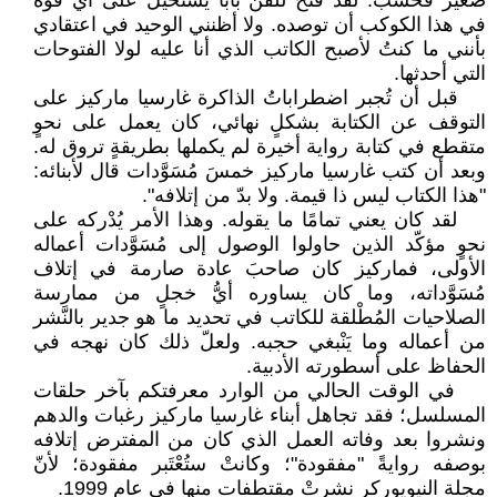
صغير فحسب: لقد فتح للفن بابًا يستحيل على أيّ قوة
في هذا الكوكب أن توصده. ولا أظنني الوحيد في اعتقادي
بأنني ما كنتُ لأصبح الكاتب الذي أنا عليه لولا الفتوحات
التي أحدثها.
قبل أن تُجبر اضطراباتُ الذاكرة غارسيا ماركيز على
التوقف عن الكتابة بشكلٍ نهائي، كان يعمل على نحوٍ
متقطع في كتابة رواية أخيرة لم يكملها بطريقةٍ تروق له.
وبعد أن كتب غارسيا ماركيز خمسَ مُسَوَّدات قال لأبنائه:
"هذا الكتاب ليس ذا قيمة. ولا بدّ من إتلافه".
لقد كان يعني تمامًا ما يقوله. وهذا الأمر يُدْركه على
نحوٍ مؤكّد الذين حاولوا الوصول إلى مُسَوَّدات أعماله
الأولى، فماركيز كان صاحبَ عادة صارمة في إتلاف
مُسَوَّداته، وما كان يساوره أيُّ خجلٍ من ممارسة
الصلاحيات المُطْلقة للكاتب في تحديد ما هو جدير بالنَّشر
من أعماله وما يَنْبغي حجبه. ولعلّ ذلك كان نهجه في
الحفاظ على أسطورته الأدبية.
في الوقت الحالي من الوارد معرفتكم بآخر حلقات
المسلسل؛ فقد تجاهل أبناء غارسيا ماركيز رغبات والدهم
ونشروا بعد وفاته العمل الذي كان من المفترض إتلافه
بوصفه روايةً "مفقودة"؛ وكانتْ ستُعْتَبر مفقودة؛ لأنّ
مجلة النيويوركر نشرتْ مقتطفات منها في عام 1999.