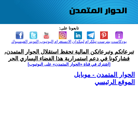
تابعونا على:
بودكاست
بنترست
تيلكرام
لينكدإن
الانستغرام
اليوتيوب
التويتر
الفيسبوك
تبرعاتكم وتبرعاتكن المالية تحفظ استقلال الحوار المتمدن،
فشاركونا في دعم استمرارية هذا الفضاء اليساري الحر
[اشترك في قناة ‫«الحوار المتمدن» على اليوتيوب]
الحوار المتمدن - موبايل
الموقع الرئيسي