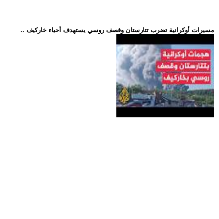
.. مسيرات أوكرانية تضرب تتارستان وقصف روسي يستهدف أحياء خاركيف