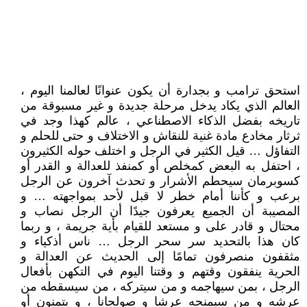
استحق ترامب و بجدارة أن يكون عنوانًا لعالمنا اليوم ،
العالم الذي يكاد يدخل مرحلة جديدة و غير مسبوقة من
تاريخه بفضل الذكاء الاصطناعي ، عالم كهذا وجد في
ثرثار مخادع مادة غنية للنقاش و الاختلاف و حتى للحلم و
التفاؤل … قيل الكثير في الرجل و اختلف حوله الكثيرون
، احتفل به البعض كمخلص أو كمنفذ للعدالة و القدر أو
كسوبرمان سيحطم الأشرار و تحدث آخرون عن الرجل
برعب و كأننا أمام خطر لا قبل لأحد بمواجهته … و
المصيبة أن الجميع يعرفون جيدًا أن الرجل نصاب و
محتال و قادر على و مستعد للقيام بأية جريمة ، و ربما
كان هذا بالتحديد سر سحر الرجل … ناس أذكياء و
مثقفون منصرفون تمامًا إلى الحديث عن العدالة و
الحرية ينفقون وقتهم و وقتنا اليوم في التكهن بأفعال
الرجل ، بمن سيهاجمه و من سيتركه ، من سيسقطه من
عرشه و من سيمنحه عرشا و صولجانا ، و يتمنون أو