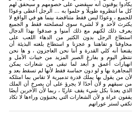
يكادوا يوقنون أنه سيقضي على خصومهم و سيحقق لهم
كل ما انتظروه طويلًا و حلموا به … الرجل أعطى وعودًا
للجميع ، وعودًا ليس فقط متناقضة بينما هو في الواقع لا
يكترث لأحد و لا لشيء سوى لمصلحته فقط و الجميع
يعرف ذلك لكنهم مع ذلك آمنوا و صدقوا بهذا الدجال
استطاع الرجل بدون الكثير من الدهاء اللعب على
مخاوفنا و تفاهتنا و عجزنا و استطاع بلغته البذيئة أن
يقنعنا أنه كلي القدرة و أننا نحن العاجزون ، و ها نحن
ننتظر اليوم و بفارغ الصبر المزيد من خيبات الأمل و
انهيارات أعمق و أبعد لما تبقى من شعارات يمكن
المجاهرة بها و لو دون حماسة فقط لأنها لم تسقط بعد و
لأن من يقول بها يملك قدرة تدميرية لا تقاس بما امتلكه
من سبقهم و لأن أحدًا لا يجرؤ على أن يصرخ أن الملك
الذي يعدنا بكل شيء يقف عاريًا ، ربما لأن الآخرين أيضًا
يقفون عراة و لأن الشعارات التي يختبؤون وراءها لا تكاد
تكفي لستر عوراتهم