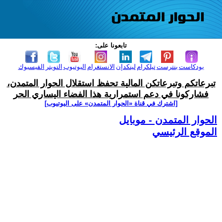
تابعونا على:
بودكاست
بنترست
تيلكرام
لينكدإن
الانستغرام
اليوتيوب
التويتر
الفيسبوك
تبرعاتكم وتبرعاتكن المالية تحفظ استقلال الحوار المتمدن،
فشاركونا في دعم استمرارية هذا الفضاء اليساري الحر
[اشترك في قناة ‫«الحوار المتمدن» على اليوتيوب]
الحوار المتمدن - موبايل
الموقع الرئيسي