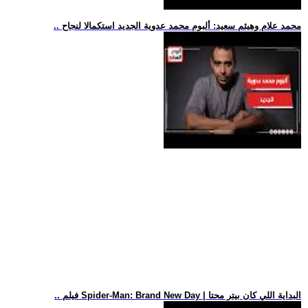
.. محمد علام وهيثم سعيد: ألبوم محمد عدوية الجديد استكمالا لنجاح
.. فيلم Spider-Man: Brand New Day | البداية اللي كان بيتر محتا