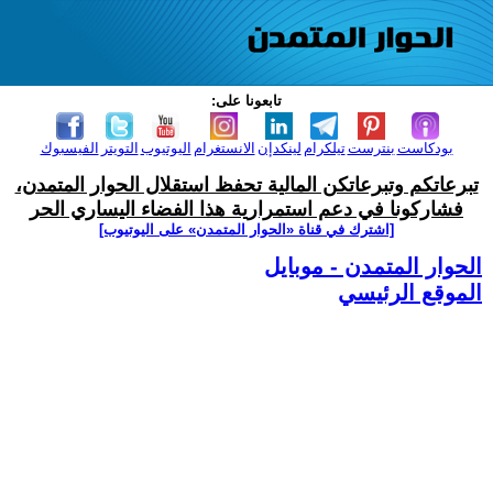
تابعونا على:
بودكاست
بنترست
تيلكرام
لينكدإن
الانستغرام
اليوتيوب
التويتر
الفيسبوك
تبرعاتكم وتبرعاتكن المالية تحفظ استقلال الحوار المتمدن،
فشاركونا في دعم استمرارية هذا الفضاء اليساري الحر
[اشترك في قناة ‫«الحوار المتمدن» على اليوتيوب]
الحوار المتمدن - موبايل
الموقع الرئيسي