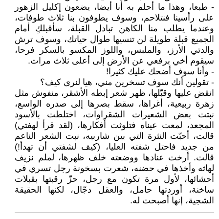
- طبعا، وهذا ما أحلم به أنا أيضا، يضعون إكليل الزهور
على رأسينا فنتلاحم، وسوف يطوفون بنا ثلاث طوفات،
وعندما يطلب منا الكاهن تبادل القبلة، سأقبلكِ أمام
الجميع قبلة طويلة لن تنسيها طوال حياتك، وسوف ترش
والدتي الأرز، والملبس، واللوز المكسو بالسكر فرحا،
سيقوم أخي برفعي عن الأرض إلى أعلى ثلاث مرات.
- وأنا سوف أضحك عليك كثيرا!
- تقولين أنك سوف تسخرين مني، هيا لنرى كيف؟
انقض عليها وقبّلها، ظهر شعر إبطه الأشقر، منفوش مثل
زهرة ربيعية، أغراها، سقط بصرها إلى صدره الواسع،
نبتت بعض الشعيرات الشقراوات، اختلطت بالأسود
المجعد، لمعت عيناه فتلوثت أفكارها، (لقد قرأ لهفتي)
قالت، أحبّت النثرة التي بين شاربيه، نبت الشعر الناعم
من جديد فاحتل شفته العليا، (كيف لشفتي أن تهدأ!)
قالت. أرخت عنادها ووضعته خلف ظهرها، لملم نزيف
لهاثه وأخذها في حضنه، شعرت بسخونة رجل تسري في
أحشائها، لأول مرة تكون مع رجل، حزّ رقبتها بقبلات
ساخنة، أوردتها حامل، والعقل دجّال، لكنها الحقيقة
الشجية، إنها أصبحت له.