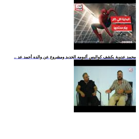
.. محمد عدوية يكشف كواليس ألبومه الجديد ومشروع عن والده أحمد عد