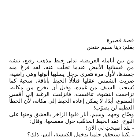
قصة قصيرة
بقلم: دينا سليم حنحن
من بين أنامله العريضة، تدلى خيط مذهب رفيع، نتشه
من فستانها الأبيض عندما تخلّت عنه، لقد فرغ منه
جسدها، لأول مرة تتعرى لرجل يسلبها أنوثها وهي راضية،
ضربت الشمس عقلها فتلألأ الخيط بأناقة، سحبهُ كما
يُسحب السيف من غمده، وقبل أن يخرج من مكانه،
تزاحمت النشوة، تنافست، فانزلقت الرغبة إلى أقسى
الممنوع، أبدًا، لا يمكن إعادة الخيط إلى مكانه، لأن الخطأ
العظيم لن يصوّب!
وضّاح وجهه، وسيم، أنار قلبها الزاخر بالعشق وحثها على
البوح، عقد الخيط المذهّب حول معصمها، وقال:
- لقد أصبحتِ لي الآن!
- لكننا سنحقق حلمنا بدخول الكنيسة، أليس ذلك؟