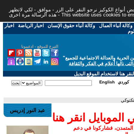
 أنواع الكوكيز نرجو النقر على الزر - موافق - لكي لاتظهر
This website uses cookies to ensure you ge
وكالة أنباء العمال
-
وكالة أنباء حقوق الإنسان
-
اخبار الرياضة
-
اخبار
لوم
التبرع للموقع - ادعمونا
حرية والعدالة الاجتماعية للجميع
"
تى نالها أعلام في الفكر والثقافة
قر هنا لاستخدام الموقع البديل
كوردي
English
عبد النور إدريس
لموبايل انقر هنا
 المتمدن، فشاركونا في دعم