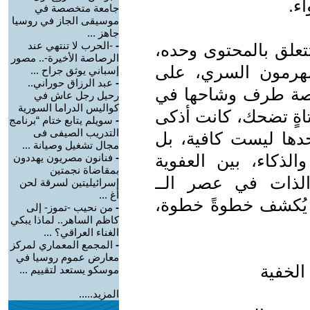
ء.
جامعة متخصصة في
موسيقى الجاز في روسيا
جاهز ...
-
-الحرب لا تنتهي عند
تعلق بالمحتوى وحده،
الرصاصة الأخيرة-.. مصور
لهرمون السري، على
إسباني يوثق جراح ...
-
عبد الرزاق حوراني..
اقصة طرف وشاحها في
رحيل رجل عاش في
كواليس الدراما السورية
اةٍ تضحك، كانت أذكى
-
سويلم يتابع ختام “برنامج
التدريب الصيفى فى
ها ليست كافية، بل
مجال تشغيل وصيانة ...
لذكاء، بين العفوية
-
فنانون مصريون يهددون
بمقاضاة نجمتين
الذات في عصر الــ
إسرائيليتين لسرقة لحن
أغ ...
 شيء يُكشف خطوةً خطوة،
-
من نحيب -تموز- إلى
كاظم الساهر.. لماذا يبكي
الغناء العراقي؟ ...
-
المجمع المعماري لمركز
معارض عموم روسيا في
الخفية
موسكو يستعد لتقييم ...
المزيد.....