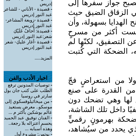
تصبح جواز سفرها إلى
إدريس
-
قصيدة - الأناني - للشاعر
في الزقاق الضيق حيث
عبد النور إدريس
-
قصيدة -زوبعة المشاعر-
 الهدايا بسهولة، وأن
عبد النور إدريس
يست أكثر من مسرحٍ
-
قصيدة: أَخافُ عَلَيْكِ
شعر:عبد النور إدريس
عن التصفيق، لكنّها لم
-
قصيدة -أغار عليكِ- شعر
عبد النور إدريس
 الضحكة التي كُتبت
المزيد.....
اخبار الأدب والفن
ولا من استعراضٍ فجّ
-
توصيات المدونين ترفع
من القدرة على صنع
الطلب على كتب جان بول
سارتر في روسيا
 لها وهي تضحك دون
-
من ميخائيلوفسكوي إلى
موسكو.. معرض يستعيد
يًا داخل تلك الشاشة،
عالم بوشكين بأكثر م ...
ضحكة بهرمونٍ رقميٍّ
-
الفنان توفيق عبد الحميد
يحسم اعتزاله بلا رجعة..
ذي يحدد من سيُشاهد،
وهذه أسبابه ...
-
بوتمن: مشروع أول