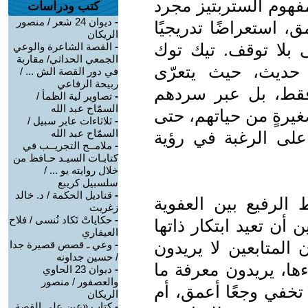
مفهوم الستربتيز مجرد
كتب ودراسات
-
ديوان 24 شعر / منصور
، استعراضًا تدريجيًا
الريكان
ى بلا توقف. تيك توك
-
القصة الشاعرة والوعي
الجمعي الحداثي/ مقاربة
حديث، حيث يتعرّى
في دور القصة الش ... /
ربيحة الرفاعي
فقط، بل عبر سردهم
-
تصاوير لية الظمأ /
السمّاح عبد الله
يرةٍ من حياتهم، حتى
-
ثلاثاءات عابر سبيل /
السمّاح عبد الله
 على الرغبة في رؤية
-
ملامــح التجريــب في
كتابـات السيـد حـافظ من
خلال روايته يو ... /
سلسبيل كريبع
-
قناديل الحكمة / د. خالد
الرفيع بين العفوية
زغريت
-
حكاياتْ تَكاد تُنسى / فلاح
أن تعيد ابتكار ذاتها
العيفاري
المتابعين لا يريدون
-
وعي ـ قصص قصيرة جدا
/ حسين جداونه
ها، يريدون معرفة ما
-
ديوان 23 الحاوي
والعصفور / منصور
 تخفي وجعًا أعمق، أم
الريكان
-
كتاب «عين على القصة