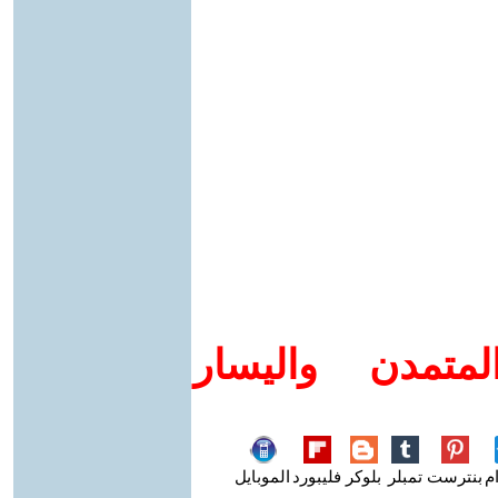
متمدن واليسار
م
بنترست
تمبلر
بلوكر
فليبورد
الموبايل