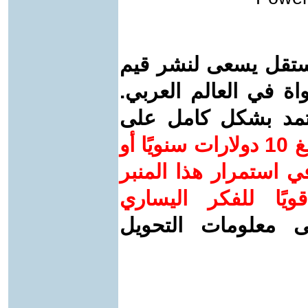
ستقل يسعى لنشر قيم
واة في العالم العربي.
عتمد بشكل كامل على
ساهم/ي معنا! بدعمكم بمبلغ 10 دولارات سنويًا أو
 استمرار هذا المنبر
ويًا للفكر اليساري
ى معلومات التحويل