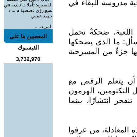
ية مدروسة للبقاء في
القصيرة: تأملات نقدية في
تسع رؤى قصصية م ... /
حميد عقبي
المزيد.....
 اللعبة، ضحكةٌ تحمل
المعجبين بنا على
يسأل: ما الذي يضحكها
الفيسبوك
ها جزءٌ من المسرحية
3,732,970
أن يتعلم الرقص مع
 التكتومين، الهرمون
فجر انتشارًا، بينما
 المعادلة، من عرفوا