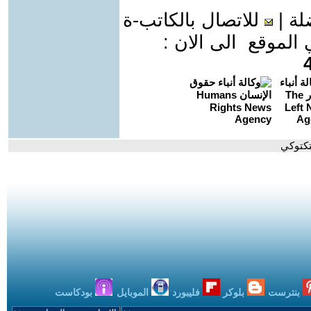
لة
|
للاتصال بالكاتب-ة
موقع الى الان :
بنترست
بلوكر
فليبورد
الموبايل
بودكاست