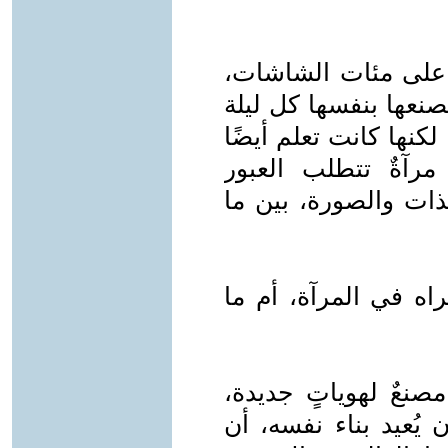
على مئات الشاشات،
نعها بنفسها كل ليلة
نها كانت تعلم أيضًا
مرآةٌ تتطلب العبور
ذات والصورة، بين ما
اه في المرآة، أم ما
عٌ لهوياتٍ جديدة،
ُعيد بناء نفسه، أن