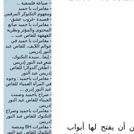
– صياغة فلسفية ...
-
مغامرات با حميد
ومفهوم التكتوكر المرقمن
-
قصيدة -غروب عشق-
-
مغامرات با حميد صانع
المحتوى والمؤثر ونظرية
القهقهة للقاص عب ...
-
مغامرات با حميد في
عوالم اللايف، للقاص عبد
النور إدريس
-
إيفا...سيدة التكتوك،
شعرعبد النور إدريس
-
اطْحَن ْالدولار! للقاص
إدريس عبد النور
-
مغامرات باحميد : وجوه
في المرآة العمياء للقاص
عبد النور إدري ...
-
صراخ باحميد وصمت
الجبناء للقاص عبد النور
إدريس
-
مغامرات باحميد وصراخ
التكتوك للقاص عبد النور
إدريس
 أن يفتح لها أبواب
-
مغامرات BH ومنصة
التكتوك للقاص عبد النور