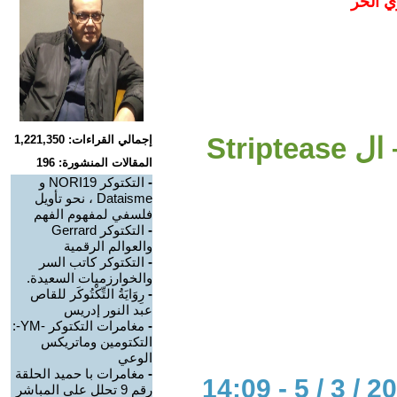
ي الحر
سندريلا التي عبرت المرايا – ال Striptease
إجمالي القراءات: 1,221,350
المقالات المنشورة: 196
-
التكتوكر NORI19 و
Dataisme ، نحو تأويل
فلسفي لمفهوم الفهم
-
التكتوكر Gerrard
والعوالم الرقمية
-
التكتوكر كاتب السر
والخوارزميات السعيدة.
-
رِوَايَةُ التِّكْتُوكَر للقاص
عبد النور إدريس
-
مغامرات التكتوكر -YM-:
التكتومين وماتريكس
الوعي
-
مغامرات با حميد الحلقة
رقم 9 تحلل على المباشر