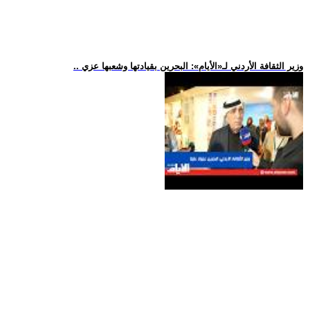
.. وزير الثقافة الأردني لـ«الأيام»: البحرين بقيادتها وشعبها عزي