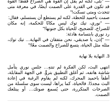
— "بلى، لكنه لم يقل إن القوة هي الصراخ فقط! القوة
قد تكون في القدرة على الصمت أيضًا، في معرفة متى
تتحدث ومتى تسكت!"
صمت باحميد للحظة، لكنه لم يستطع أن يستسلم، فقال:
— "نوري، تيك توك ليس مكانًا للحكمة، إنه مكان
للصراخ، للضجيج، للحياة بكل جنونها!"
رد نوري بابتسامة هادئة:
— "إذن، يا صديقي، نحن متفقان في النهاية… تيك توك،
مثله مثل الحياة، يتسع للصراخ والصمت معًا!"
3. النهاية بلا نهاية
انتهى البث، لكن الفكرة لم تنتهِ… جلس نوري يتأمل
شاشة هاتفه، ثم أغلق التطبيق بتروٍّ. في الجهة المقابلة،
أطفأ باحميد المحرك، لكنه لم يقاوم الرغبة في إعادة
البث مجددًا. فالحياة، كما يراها، ليست سوى سلسلة من
الصرخات المتكررة، حتى يُسمع صوتك… أو يبتلعك
الصمت.