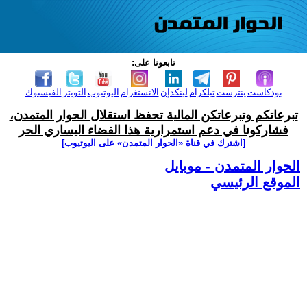
تابعونا على:
بودكاست
بنترست
تيلكرام
لينكدإن
الانستغرام
اليوتيوب
التويتر
الفيسبوك
تبرعاتكم وتبرعاتكن المالية تحفظ استقلال الحوار المتمدن،
فشاركونا في دعم استمرارية هذا الفضاء اليساري الحر
[اشترك في قناة ‫«الحوار المتمدن» على اليوتيوب]
الحوار المتمدن - موبايل
الموقع الرئيسي