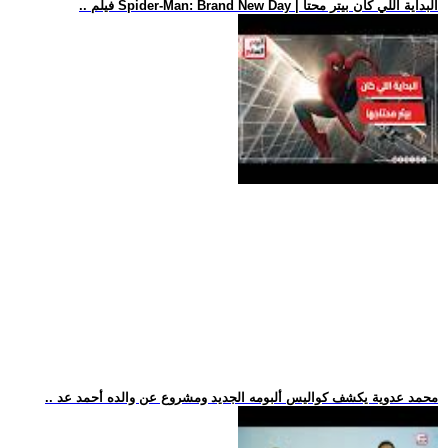
.. فيلم Spider-Man: Brand New Day | البداية اللي كان بيتر محتا
.. محمد عدوية يكشف كواليس ألبومه الجديد ومشروع عن والده أحمد عد