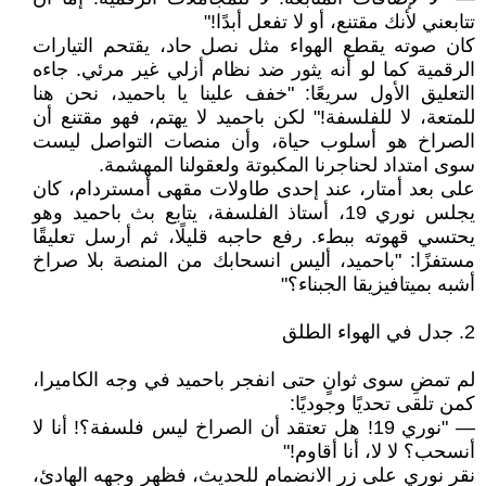
تتابعني لأنك مقتنع، أو لا تفعل أبدًا!"
كان صوته يقطع الهواء مثل نصل حاد، يقتحم التيارات
الرقمية كما لو أنه يثور ضد نظام أزلي غير مرئي. جاءه
التعليق الأول سريعًا: "خفف علينا يا باحميد، نحن هنا
للمتعة، لا للفلسفة!" لكن باحميد لا يهتم، فهو مقتنع أن
الصراخ هو أسلوب حياة، وأن منصات التواصل ليست
سوى امتداد لحناجرنا المكبوتة ولعقولنا المهشمة.
على بعد أمتار، عند إحدى طاولات مقهى أمستردام، كان
يجلس نوري 19، أستاذ الفلسفة، يتابع بث باحميد وهو
يحتسي قهوته ببطء. رفع حاجبه قليلًا، ثم أرسل تعليقًا
مستفزًا: "باحميد، أليس انسحابك من المنصة بلا صراخ
أشبه بميتافيزيقا الجبناء؟"
2. جدل في الهواء الطلق
لم تمضِ سوى ثوانٍ حتى انفجر باحميد في وجه الكاميرا،
كمن تلقى تحديًا وجوديًا:
— "نوري 19! هل تعتقد أن الصراخ ليس فلسفة؟! أنا لا
أنسحب؟ لا لا، أنا أقاوم!"
نقر نوري على زر الانضمام للحديث، فظهر وجهه الهادئ،