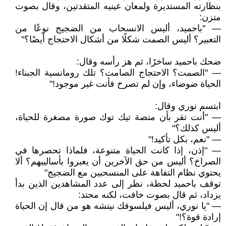
بنظارته المستديرة ولمعان عينيه المتقدتين، وقال بصوت
متزن:
— "باحميد، أليس الانسحاب من الضجيج نوعًا من
التعبير؟ أليس الصمت شكلًا من أشكال الاحتجاج أيضًا؟"
ضحك باحميد ساخرًا، ثم هز رأسه وقال:
— "الصمت؟ الاحتجاج الصامت؟ تلك رومانسية الجبناء!
الحياة ضوضاء، وإن لم تصرخ فأنت غير موجود!"
ابتسم نوري وقال:
— "أنت تقر بأن منصة تيك توك صورة مصغرة للحياة،
أليس كذلك؟"
— "نعم، بكل تأكيد!"
— "إذن، إذا كانت الحياة متنوعة، فلماذا تحصرها في
الصراخ؟ أليس من حق الآخرين أن يعبروا بأساليبهم؟ ألا
يحتوي نظام التفاهة على المنسحبين مع الضجيج"
توقف باحميد لحظة، نظر إلى عدد المشاهدين الذين بدأ
يزداد، ثم قال بصوت خافت، لكنه محتد:
— "يا نوري، أليس فيلسوفك نيتشه هو من قال إن الحياة
إرادة قوة؟!"