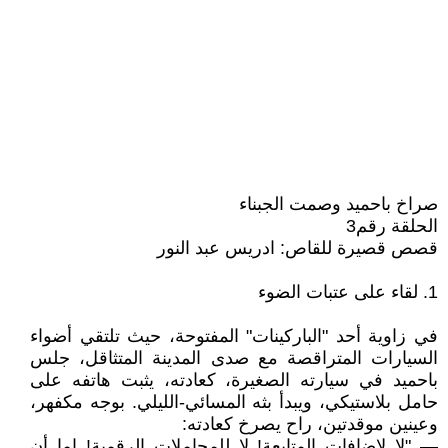
صراخ باحميد وصمت الجبناء
الحلقة رقم3
قصص قصيرة للقاص: ادريس عبد النور
1. لقاء على عتبات الضوء
في زاوية أحد "الباركينات" المفتوحة، حيث تلتقي أضواء
السيارات المتراقصة مع صدى المدينة المتثاقل، جلس
باحميد في سيارته الصغيرة، كعادته، يثبت هاتفه على
حامل بلاستيكي، ويبدأ بثه المسائي-الليلي. بوجه مكفهر،
وعينين موقدتين، راح يصرخ كعادته:
— "لا لإضافات المتابعة! لا للمجاملات الرقمية! إما أن