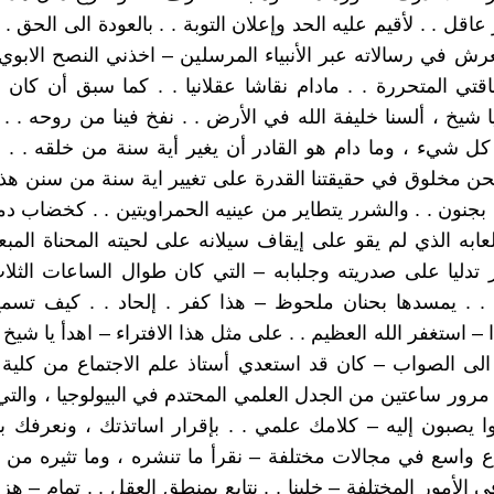
عاقل . . لأقيم عليه الحد وإعلان التوبة . . بالعودة الى الحق . .
ش في رسالاته عبر الأنبياء المرسلين – اخذني النصح الابوي ا
قتي المتحررة . . مادام نقاشا عقلانيا . . كما سبق أن كان
ا شيخ ، ألسنا خليفة الله في الأرض . . نفخ فينا من روحه . 
ل شيء ، وما دام هو القادر أن يغير أية سنة من خلقه . . ا
فنحن مخلوق في حقيقتنا القدرة على تغيير اية سنة من سنن هذا
 بجنون . . والشرر يتطاير من عينيه الحمراويتين . . كخضاب د
 لعابه الذي لم يقو على إيقاف سيلانه على لحيته المحناة المب
تدليا على صدريته وجلبابه – التي كان طوال الساعات الثلا
. . يمسدها بحنان ملحوظ – هذا كفر . إلحاد . . كيف تسمح
– استغفر الله العظيم . . على مثل هذا الافتراء – اهدأ يا شيخ
الى الصواب – كان قد استعدي أستاذ علم الاجتماع من كلية ا
مرور ساعتين من الجدل العلمي المحتدم في البيولوجيا ، والت
وا يصبون إليه – كلامك علمي . . بإقرار اساتذتك ، ونعرفك 
 واسع في مجالات مختلفة – نقرأ ما تنشره ، وما تثيره من
 الأمور المختلفة – خلينا . . نتابع بمنطق العقل . . تمام – 