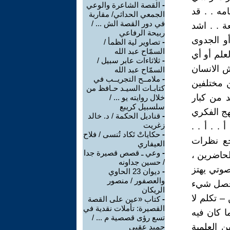
-
القصة الشاعرة والوعي
مه . . قد
الجمعي الحداثي/ مقاربة
في دور القصة الش ... /
ة . . اشد
ربيحة الرفاعي
أو الجدوى
-
تصاوير لية الظمأ /
السمّاح عبد الله
علم أو أي
-
ثلاثاءات عابر سبيل /
ش الانسان
السمّاح عبد الله
-
ملامــح التجريــب في
 مختلفين
كتابـات السيـد حـافظ من
د من كبار
خلال روايته يو ... /
سلسبيل كريبع
هج الفكري
-
قناديل الحكمة / د. خالد
زغريت
 . أ . .
-
حكاياتْ تَكاد تُنسى / فلاح
جع نظرات
العيفاري
-
وعي ـ قصص قصيرة جدا
لحاضرين ،
/ حسين جداونه
وتي يهتز
-
ديوان 23 الحاوي
والعصفور / منصور
 يحصل شيء
الريكان
– تكلم لا
-
كتاب «عين على القصة
القصيرة: تأملات نقدية في
ا كان فيه
تسع رؤى قصصية م ... /
 العلمية
حميد عقبي