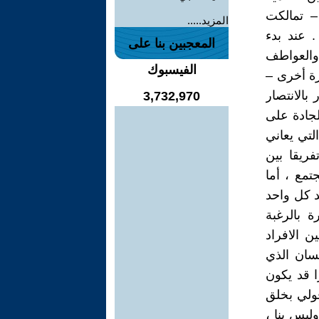
– تمالكت
المزيد.....
. عند بدء
المعجبين بنا على
 والعواطف
الفيسبوك
رة أخرى –
بالانتصار
3,732,970
لجادة على
لتي يعاني
فريقا بين
تمع ، أما
د كل واحد
 بالرغبة
 الافراد
نسان الذي
ا قد يكون
قولي بخلق
ليس بنا ،