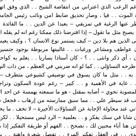
غم الرعب الذي اعتراني من انتفاضة الشيخ . . الذي وفق اتها
الموت . . فيا ، وصار تحديق ضابط امن ونائب رئيس الجامع
ر عنها الرغبة في تمزيقي – بعيدا عن الدين . . ما الفائدة 
يصبح مثل ما تقول – إذا افترضنا ذلك ممكنا رغم انه لم يقله ال
تى الذين هم بلا دين – كيف يستمر نوع الانسان ؟ ، وكيف يعي
عواطف ومشاعر ورغبات . . غالبيتها مربوطة بوجود جنسين
 ، أي ذكر وانثى . . ؟ - كان أستاذا يساريا . . يعلم به كواح
 طرحه التساؤلي . . كما لو انه ضربني في العظم ، من ذات الن
د به . . مثل ما كان يسوق في توصيفي كشيوعي متطرف – أ .
. . غاية في الأهمية و . . كبير – رغم عودة السكون وترا
لمصوبة نحوي – أصابه بمقتل - هو ما سمعته بهمسة عن احد ا
رعب قد سيطر علي . . مما سبق ممارسته من إرهاب ، فجعل ص
ني عند محاولة الإجابة عن التساؤلات الأخيرة – لا تخف . ما
 شابا في سنك يفكر و . . بعلمية – الرد ليس مستحيلا . . لكن 
ن هنا آباء محبين لك ، نصحح . . الفهم أو طريقة التفكير إذا م
 . . في العقل تفكير المرء . . تفصل شعرة واهنة . . بين