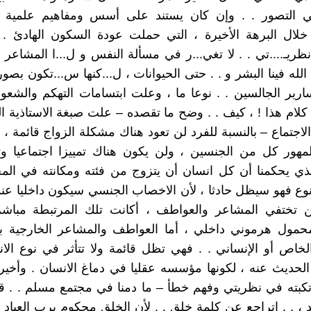
ي التصور . . وإن كان يستند على أسس ومفاهيم علمية 
خلال البرهة الأخيرة ، التي حملت عودة السكون الهادئ . 
ظريـ....تي . . لا تغي...ر في مسألة النفس و ل...ا المشاعر
الله فينا البشر و . . حتى الحيوانات ، ل...كنها س...تكون بصو
رير الجالسين . . نوعا ما ، وعلت ابتسامات التهكم والشعور 
 كلام هذا ! ، كيف . . وضح ما تقصده – علت صبغة الاستاذية ا
لاجتماع – بالنسبة للفرد لن تعود هناك مشكلة الزواج قائمة ، ا
مهور كل من الجنسين ، ولن يكون هناك تمييزا اجتماعيا وت
الذي يحكمنا أن كل انسان أن يتزوج من فئته ومكانته في المج
نوع فهو سيظل حادثا ، لأن الاخصاب الجنسي سيكون داخليا عن
لن تختفي المشاعر والعواطف ، أكانت تلك المرتبطة مباشرة
حمول هرموني داخلي ، أما العواطف والمشاعر الخارجية بين
لخاص أو الإنساني . . فهي تظل قائمة ولا تتأثر في نوع الا
حديث عنه ، لكونها مؤسسه عقليا في دماغ الانسان . وأخير
تكبته في نظريتي وفهم خطأ – ما دمنا في مجتمع مسلم . . 
 ، . . اتراجع عن كلمة خلق . . لأن الخلق محكوم برب العباد و