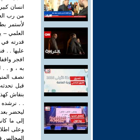
انسان كبير 
من رب العر
لأستمر بطا
العلمي – ي
قدرته في ك
عليها . . 
افجر واقفا
به ، و . .
نصف المتر 
قبل تحدثه 
بنقاش كهذا 
. . نرشده 
ليحضر بعد 
إلى ما كان
وعلى اطلاع
المجالس في