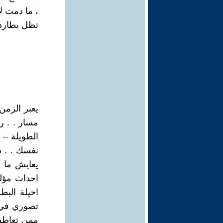
، ما دمت لا
تظل يطارد 
يعبر الزمن
مسار . . ر
الطويلة – 
نفسك . . د
يعايش ما ت
احداث مؤلم
اخيلة البط
تصوري في 
ممن تعاطف 