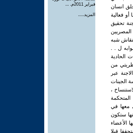
فبراير 2011م. ...
خلق انسان
 أو فعالية
المزيد.....
جنة تحقيق
 المصريين
بنقاش شبه
ابه ل . .
ت الحادية
ظريتي من
لاجنة عبر
ة الجينات
استنساخ ،
 المتحكمة
 معها في
كنها ستكون
ا الأعضاء
تحققا قبلا