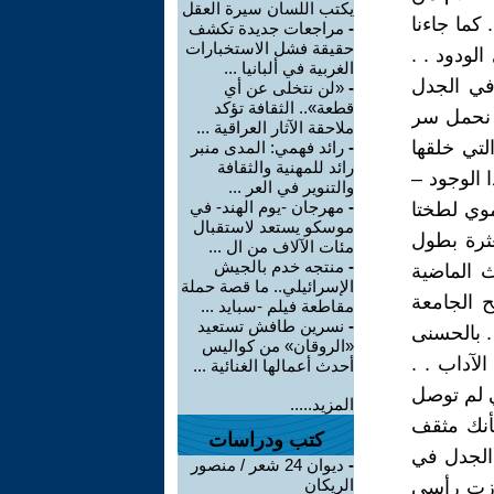
يكتب اللسان سيرة العقل
 كما جاءنا
-
مراجعات جديدة تكشف
حقيقة فشل الاستخبارات
لودود . .
الغربية في ألبانيا ...
 في الجدل
-
«لن نتخلى عن أي
قطعة».. الثقافة تؤكد
. نحمل سر
ملاحقة الآثار العراقية ...
لتي خلقها
-
رائد فهمي: المدى منبر
رائد للمهنية والثقافة
 الوجود –
والتنوير في العر ...
-
مهرجان -يوم الهند- في
موي لطختا
موسكو يستعد لاستقبال
عثرة بطول
مئات الآلاف من ال ...
-
منتجه خدم بالجيش
ث الماضية
الإسرائيلي.. ما قصة حملة
 الجامعة
مقاطعة فيلم -سبايد ...
-
نسرين طافش تستعيد
 . بالحسنى
«الروقان» من كواليس
لآداب . .
أحدث أعمالها الغنائية ...
ي لم توصل
المزيد.....
بأنك مثقف
كتب ودراسات
 الجدل في
-
ديوان 24 شعر / منصور
الريكان
هززت رأسي