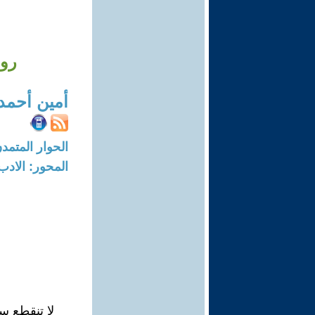
روا
أمين أحمد
الحوار المتمدن-العدد: 8264 - 25
المحور: الادب
لا تنقطع س