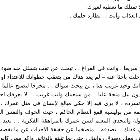
 تمتلك ما تعطيه لغيرك
العذاب وأنت . . تطارد حلمك .
 سريعا ، وانت في الفراغ . . تبحث عن ثقب يتسلل منه ضوء 
حلت باحثا عنه – لم يعد هناك من يتعقب خطواتك للاعتداء او 
انك وحيد غريب هنا ، لن يبحث سواك . . مخرجا لتصبح عالما 
ون نيل منحة عليا – من سيعينك وانت غريب . . لا يعرفك اح
سرده ، لا يرى فيه إلا حكي مبالغ لإنسان في مثل عمرك . 
ة من بوليسية قمع النظام الحاكم ، حيث الخوف والنفس الض
ولة والتحدي المعلم لسن عمرك بالمراهقة الفكرية . . تعيد
عقلك – تصدقه – متضخما عن حقيقة الاحداث عن ما تقصه – 
معك وصدق روايتك ، حتى بما تثبته بالوثائق واكد ممن كانو