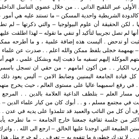
 الأولى عبر التلقيح الذاتي . . من خلال عضوي التناسل الداخل
كالدودة الشريطية واحدية المسكن – ما تستند عليه هي أمور علم
 ، لكن الحقيقة أن علوم البيولوجيا – والتي ذكرتها – لم ت
أنها لم تصل تجريبيا لتأكيد أو تنفي ما تقوله – لهذا اطلقت عليها
تثبت أو تدحض . أليست هذه إضافة علمية ، و ما أطرحه ممكن
 بهمهمة خجلى بلفظ ممكن والله اعلم . . صدرت عن علماء الب
هم الموكلة إليهم تسفيه ما ذهبت إليه وبشكل علمي ، فهم أ
لعرب الكبار . . من أكون امامهم - من حقي ان تسجل باسمي
 كل قيادة الجامعة اليمنيين وضابط الامن – أليس يعود ذلك 
 . في رفع اسميهما عاليا على مستوى العالم ، حيث يخرج منهم
 مسار العلم – بتلطف الداعية العلامة بالدين . . المرجع
انت في مجتمع مسلم ، و . . أبوك كان من كبار علماء الدين –
 أن كل من النائب والعميد قد تتلمذوا على يديه في عدن .
كثر من جلسة ثقافية جمعتنا خارج الجامعة – ما تطرحه يأب
سنن الطبيعة التي اوجدنا عليها الخالق – ارجع الى الله . . واتر
. . لا تدرك خطورة ما تتفوه به – تعرف . . لو خرج مثل هذا 