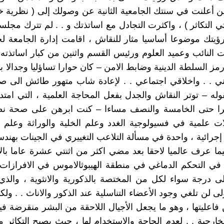
ن أعلنت في سنتك الجامعية الثانية عن وصولك إلى ( نظرية 
تي التكاثر ) ، واكثرت التجادل مع اساتذتك و . . لم تترك مجلسا
رؤيتك موضوعا أساسيا مثار للنقاش ، اقامت إدارة الجامعة ل
النائب وعميد العلوم ورئيس القسم واثنين من كبار اساتذته
رمز السلطة الدينية وضابط الامن – كان حوارا تساؤليا وجدالا 
ي . . واخلاقي اجتماعي . . لإعادة شاب متهور طائش الى صو
وله – توتر النقاش والجدل بفعل المحاجة العلمية ، التي امتد
 حتى الخامسة والنصف مساءا – كنت ابرهن على صحة ن
ت علمية في فسيولوجية الغدد وعلم الخلية والوراثة وعلم ا
جرائية ، واحدة في مسألة التلاعب التغييري في الجينات بهندس
ما عرف عالميا لاحقا بعد مضي اكثر من اثنتي عشرة عاما بال
ة في التحكم الدماغي في منطقة الهيبوثالاموس في الافرازات
 درجة سواء لكل من المختصة بالذكورية والانثوية ، والذي
ولى لن تلغي وجود الأعضاء التناسلية عند الذكور والاناث . . ول
اعليتها ، وهو ما يجعل الأجيال اللاحقة من البشر منقرضة فيه
لخارجية . . لعدم الحاجة والاستخدام لها ، حيث يصبح التكاثر م