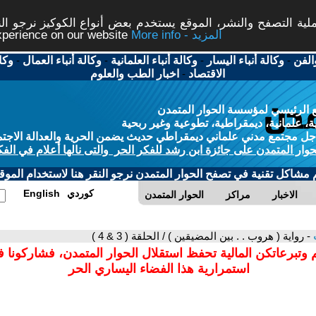
ة التصفح والنشر، الموقع يستخدم بعض أنواع الكوكيز نرجو النق
More info - المزيد
experience on our website
الفن
-
وكالة أنباء اليسار
-
وكالة أنباء العلمانية
-
وكالة أنباء العمال
-
وكا
الاقتصاد
-
اخبار الطب والعلوم
 الرئيسي لمؤسسة الحوار المتمدن
، علمانية، ديمقراطية، تطوعية وغير ربحية
ل مجتمع مدني علماني ديمقراطي حديث يضمن الحرية والعدالة الاجتم
حوار المتمدن على جائزة ابن رشد للفكر الحر والتى نالها أعلام في الفك
م مشاكل تقنية في تصفح الحوار المتمدن نرجو النقر هنا لاستخدام الموقع
كوردي
English
الاخبار
مراكز
الحوار المتمدن
ت
- رواية ( هروب . . بين المضيقين ) / الحلقة ( 3 & 4 )
 وتبرعاتكن المالية تحفظ استقلال الحوار المتمدن، فشاركونا 
استمرارية هذا الفضاء اليساري الحر