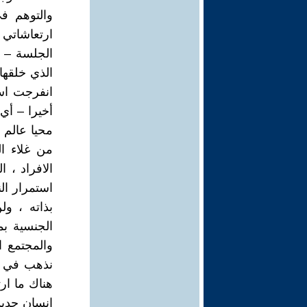
والتوهم ف
ارتعاشاتي 
الجلسة – ن
الذي خلقها 
انفرجت اسا
أخيرا – أي
محيا عالم ا
من غلاء ال
الافراد ، 
استمرار ال
بذاته ، و
الجنسية بم
والمجتمع ا
نذهب في ال
هناك ما ار
انسان جديد