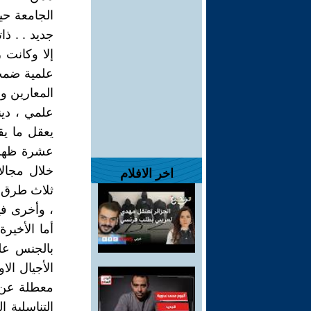
الجامعة حي
جديد . . ذا
إلا وكانت 
علمية ضمت 
المعارين و
علمي ، دين
يعقل ما يق
عشرة ظهرا
خلال مجالا
اخر الافلام
ثلاث طرق إ
، وأخرى في
أما الأخير
بالجنس على
الأجيال الا
معطلة عن ف
التناسلية ا