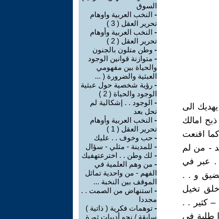
السوق
-
النخب العربية واوهام
تحرير العقل ( 3 )
-
النخب العربية وأوهام
تحرير العقل ( 2 )
-
وطن متلون بالجنون
-
متوازنة قوانين الوجود
والحياة بين مفهومي
العبثية والضرورة ( ...
-
رؤية شخصية حول عبثية
الوجود والحياة ( 2 )
-
الوجود . . إشكالية لم
يهديك الى
تحل بعد
ذبح امالك
-
النخب العربية وأوهام
تحرير العقل ( 1 )
كما اقنعت
-
حب وخوف . . عليك
-
للمدينة - مثلي - سؤال
د - من لم
-
لك وطن . . اخترعتهفيك
. عبر في
-
من وهم العلمية في
الفهم - من واحدية تماثل
يق و . .
الموقف بين النخبة ...
 خلق تخيل
-
استنهاض من الصمت . .
مجددا
كثير . .
-
توهمات فكرية ( ذاتية )
ا طلبة في
سابقة / نحو أدبيات ثورة