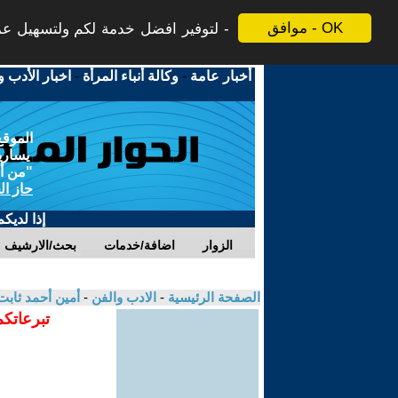
موافق - OK
لتوفير افضل خدمة لكم ولتسهيل عملي
أخبار عامة
-
وكالة أنباء المرأة
-
اخبار الأدب و
الموقع
يسارية
"من أج
حاز ال
إذا لديك
الزوار
اضافة/خدمات
بحث/الارشيف
الصفحة الرئيسية
-
الادب والفن
-
أمين أحمد ثاب
تبرعاتكم