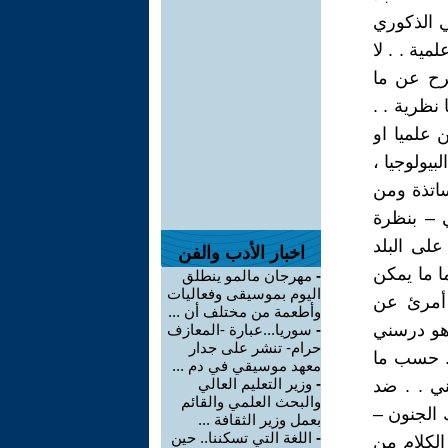
ي الذكوري
ية . . لا
طرح عن ما
 نظرية . .
 علميا او
يولوجيا ،
ساتذة ومن
 – بنظرة
على البلد
اخبار الأدب والفن
ا ما يمكن
-
مهرجان مالمو ينطلق
اليوم بموسيقى وفعاليات
 أمرئ عن
وأطعمة من مختلف أن ...
 هو درسني
-
سوريا...عبارة -المعازف
حرام- تنشر على جدار
 . حسب ما
معهد موسيقي في دم ...
-
وزير التعليم العالي
ني . . ضد
والبحث العلمي والقائم
ك الجنون –
بعمل وزير الثقافة ...
-
اللغة التي تسكننا.. حين
الكلام من