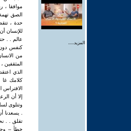
موافقا ، ر
الصق تهمة 
حدة ، تتقط
للإنسان أن 
عالم . . ح
المزيد.....
كنفس دون 
من الانسان
المثقفين ،
الذي اعتق
كلامك غا 
الافتراس ا
إلا أن ال
وتتلوى لسا
. يسعدنا أن
تقلق . . نح
خطأ – وجدي