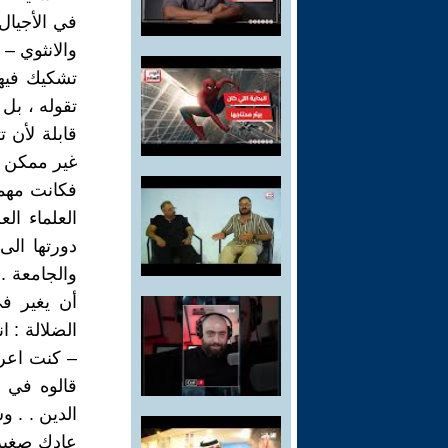
في الأجيال
والانثوي – 
تشكيك فيها
تقوله ، بل 
قابلة لأن 
غير ممكن –
فكانت مهمت
العلماء ا
دورتها الى
والجامعة .
أن يغير في
الضلالة : 
– كنت اعرف
قالوه في ا
الدين . . و
عادك صغير 