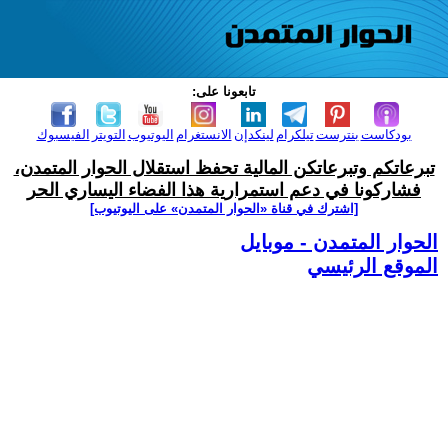
تابعونا على:
بودكاست
بنترست
تيلكرام
لينكدإن
الانستغرام
اليوتيوب
التويتر
الفيسبوك
تبرعاتكم وتبرعاتكن المالية تحفظ استقلال الحوار المتمدن،
فشاركونا في دعم استمرارية هذا الفضاء اليساري الحر
[اشترك في قناة ‫«الحوار المتمدن» على اليوتيوب]
الحوار المتمدن - موبايل
الموقع الرئيسي