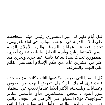
قبل أيام ظهر لنا امير المعموري رئيس هيئة المحافظة
على أملاك الدولة في مجلس النواب، في لقاء تلفزيوني،
تحدث فيه عن عمليات السرقة والنهب لأملاك الدولة
باسم الاستثمار تارة وبأسم التحايل والبلطجة تارة أخرى،
المعموري تحدث لمدة ساعة كاملة عما جرى ويجري منذ
أكثر من عشرين عاما من حكم الإسلام السياسي القائم
على النهب والسرقة.
كل القضايا التي طرحها وكشفها النائب كانت مؤلمة جدا،
فأنت ترى امامك بلد كامل يتعرض للنهب من لصوص
وعصابات وبلطجية، الأكثر ايلاما عندما تحدث عن استثمار
قبور الموتى، فبعض المستثمرين بدأوا بتأسيس مقابر
"نموذجية"، هؤلاء استولوا على الأراضي في النجف، والتي
هي تابعة لوزارة المالية، وبدأوا بتقسيمها وبيعها للناس