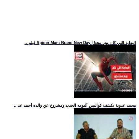
.. فيلم Spider-Man: Brand New Day | البداية اللي كان بيتر محتا
.. محمد عدوية يكشف كواليس ألبومه الجديد ومشروع عن والده أحمد عد