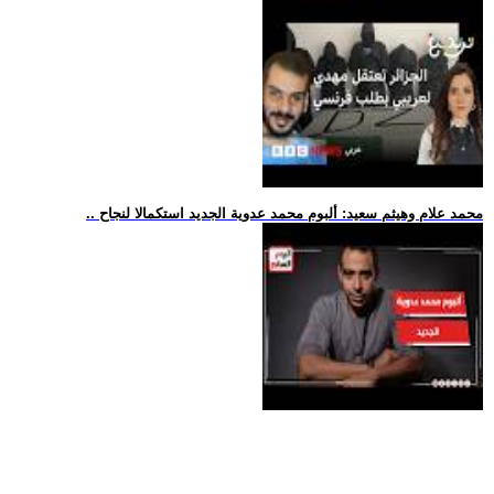
.. محمد علام وهيثم سعيد: ألبوم محمد عدوية الجديد استكمالا لنجاح