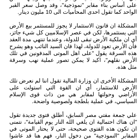
على أساس بناء مقابر "نموذجية"، وقد وصل سعر القبر
الواحد كما تقول احدى المحاميات الى 10 مليون دينار.
المشكلة ان قانون الاستثمار لا يجوز للمستثمر بيع الأرض
التي يستثمرها، لكن في عصر الإسلاميين كل شيء جائز،
أي ان ملكية الأرض تبقى للدولة، وعندما تنتهي مدة العقد
فأن الأرض تعود للدولة، لهذا فان السيد النائب وهو يشرح
هذه السرقة يقول "على اهل الموتى المدفونين في تلك
الأرض نقلهم"، اكيد لا يمكن تصور عملية نهب وسرقة
مثل هذه.
المشكلة الأخرى ان وزارة المالية تقول اننا لم نعرض تلك
الأرض للاستثمار، أي ان القوة التي استولت على
الأراضي وحولتها لمقابر هي من ذات قوى الإسلام
السياسي، في عملية بلطجة ولصوصية واضحة.
علي جمعة مفتي مصر السابق، أطلق فتوى جديدة تقول
"ان هناك احتمالية ان يلغي الله النار يوم القيامة"، نتمنى
ان تكون هذه الفتوى صحيحة، حتى لا يحتار الموتى في
المقابر "النموذجية" من دخول النار، فهم هنا قد عاشوا