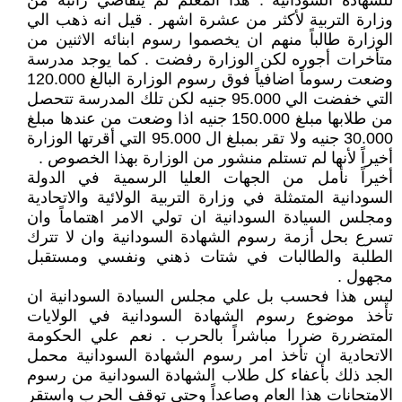
للشهادة السودانية . هذا المعلم لم يتقاضي راتبه من
وزارة التربية لأكثر من عشرة اشهر . قيل انه ذهب الي
الوزارة طالباً منهم ان يخصموا رسوم ابنائه الاثنين من
متأخرات أجوره لكن الوزارة رفضت . كما يوجد مدرسة
وضعت رسوماً اضافياً فوق رسوم الوزارة البالغ 120.000
التي خفضت الي 95.000 جنيه لكن تلك المدرسة تتحصل
من طلابها مبلغ 150.000 جنيه اذا وضعت من عندها مبلغ
30.000 جنيه ولا تقر بمبلغ ال 95.000 التي أقرتها الوزارة
أخيراً لأنها لم تستلم منشور من الوزارة بهذا الخصوص .
أخيراً نأمل من الجهات العليا الرسمية في الدولة
السودانية المتمثلة في وزارة التربية الولائية والاتحادية
ومجلس السيادة السودانية ان تولي الامر اهتماماً وان
تسرع بحل أزمة رسوم الشهادة السودانية وان لا تترك
الطلبة والطالبات في شتات ذهني ونفسي ومستقبل
مجهول .
ليس هذا فحسب بل علي مجلس السيادة السودانية ان
تأخذ موضوع رسوم الشهادة السودانية في الولايات
المتضررة ضررا مباشراً بالحرب . نعم علي الحكومة
الاتحادية ان تأخذ امر رسوم الشهادة السودانية محمل
الجد ذلك بأعفاء كل طلاب الشهادة السودانية من رسوم
الامتحانات هذا العام وصاعداً وحتي توقف الحرب واستقر