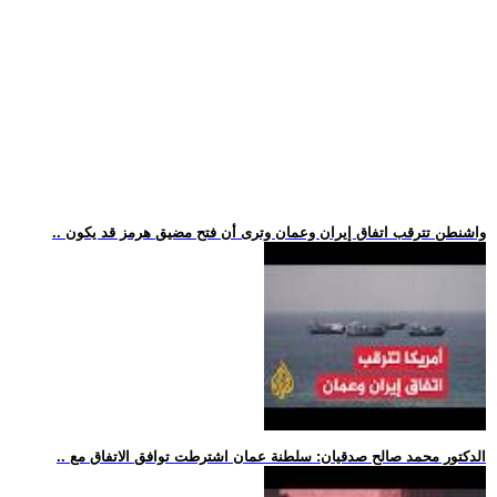
.. واشنطن تترقب اتفاق إيران وعمان وترى أن فتح مضيق هرمز قد يكون
.. الدكتور محمد صالح صدقيان: سلطنة عمان اشترطت توافق الاتفاق مع