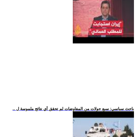
.. باحث سياسي: سبع جولات من المفاوضات لم تحقق أي نتائج ملموسة ل