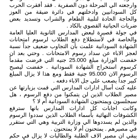
وارجعته الي المرحلة دون الصفرية . فقد أفقرت الحرب
كل السودانيين وادخلتهم في دائرة ضيقة من العوز
والحاجة الحادة لتلبية الطعام والشراب وتسديد بعض
ضريات الحياتية القصوي بالكاد .
في جولة قصيرة لبعض المدارس الثانوية العليا العامة
والخاصة في لأستطلاع دفع الطلاب لرسوم امتحانات
الشهادة السودانية علمت بأن التجاوب ضعيف جداً نسبة
لعجز الاباء عن سداد رسوم الامتحانات . وحتي بعد ان
خفضت الوزارة مبلغ 25.000 جنيه التي فرضت مقدماً
كرسوم استخراج الشهادة السودانية . خفضت ليصبح
الرسوم الان 95.000 جنية فقط ومع هذا لا يزال المبلغ
كبير جداً يصعب علي جل الاباء دفعه .
عليه كنت أسال ادارات المدارس التي قمت بزيارتها عن
مصير الطلاب الذين لن يتمكنوا من دفع الرسوم ، هل
سيجلسون ويمتحنون الشهادة السودانية أم لا ؟
وكانت اجابات كل ادارات المدارس بانها سترفع
الكشوفات النهائية بأسماء الطلاب الذين سددوا الرسوم
والذين لم يسددوها الي وزارة التربية وهي التي ستقرر
في مصيرهم . يمتحنون أم لا يمتحنون .
يبقي ان مصير الاف الطلبة والطالبات لا يزال في حكم