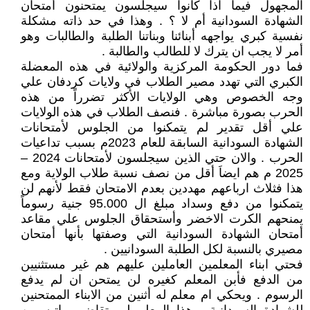
المجهول فيما اذا كانوا سيجلسون يمتحنون أمتحان
الشهادة السودانية أم لا ؟ . وهذا في حد ذاته مشكلة
نفسية كبري يواجهه أبنائنا وبناتنا الطلبة والطالبات وهو
أمر لا يجب ان يترك لا للطالب والطالبة .
فما دور الحكومة المركزية والولائية في هذه المعضلة
الكبري التي تهدد مصير الطلاب في ولايات كردفان علي
وجه الخصوص وهي الولايات الأكثر تضرراً من هذه
الحرب بصورة مباشرة . فنصف الطلاب في هذه الولايات
علي أقل تقدير لم يتمكنوا من الجلوس لأمتحانات
الشهادة السودانية السابقة للعام 2023م بسبب تداعيات
الحرب . والان حتي الذين سيجلسون لأمتحانات 2024 –
2025 م هم ايضاَ أقل من نصف نسبة طلاب الولاية ومع
هذا فثلاث ارباعهم مهددين بعدم الامتحان فقط لأنهم لن
يتمكنوا من دفع وسداد مبلغ ال 95.000 جنية رسوماً
يمنحهم الكرت الاخضر وأستحقاق الجلوس علي مقاعد
أمتحان الشهادة السودانية التي وصفتها بأنها أمتحان
مصيري بالنسبة لكل الطلبة السودانيين .
فحتي ابناء المعلمين العاملين عليهم هم غير مستثنيين
من الدفع فأبن المعلم كغيره لن يمتحن ان لم يدفع
الرسوم . ويحكي ام معلم له أثنين من الابناء الممتحنين