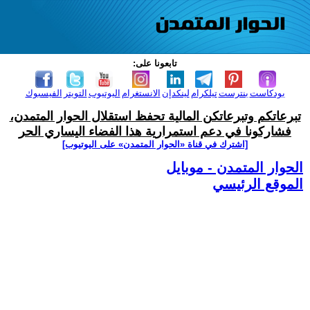
تابعونا على:
بودكاست
بنترست
تيلكرام
لينكدإن
الانستغرام
اليوتيوب
التويتر
الفيسبوك
تبرعاتكم وتبرعاتكن المالية تحفظ استقلال الحوار المتمدن،
فشاركونا في دعم استمرارية هذا الفضاء اليساري الحر
[اشترك في قناة ‫«الحوار المتمدن» على اليوتيوب]
الحوار المتمدن - موبايل
الموقع الرئيسي