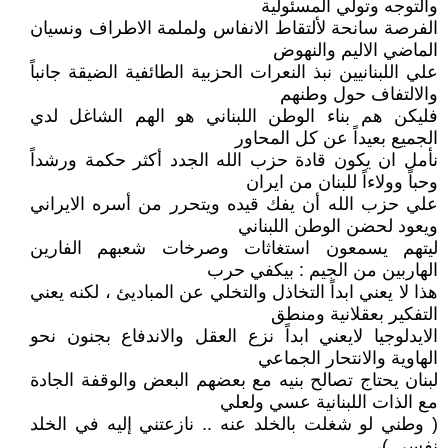
والتوجه وتولي المسئولية
الفرصة سانحة لألتقاط الانفاس ولملمة الاطراف ونسيان
الماضي الاليم والنهوض
علي اللبنانيين نبذ النعرات الحزبية الطائفية الضيقة جانباً
والالتفاف حول وطنهم
فليكن هم بناء الوطن اللبناني هو الهم الشاغل لدي
الجميع بعيداً عن كل المحاور
نأمل ان يكون قادة حزب الله الجدد أكثر حكمة ورشداً
وحباً وولاءاً للبنان من ايران
علي حزب الله أن يفك قيده ويتحرر من أسره الايراني
ويعود لحضن الوطن اللبناني
ليتهم يسمعون استغاثات وصرخات شعبهم الفارين
الهاربين من الجيم : بيكفي حرب
هذا لا يعني ابداً التخاذل والتخلي عن المباديئ ، لكنه يعني
التفكير بعقلانية ومنطق
الايدلوجيا لايعني ابداً نزع العقل والاندفاع بجنون نحو
الهاوية والانتحار الجماعي
لبنان يحتاج تصالح بنيه مع بعضهم البعض والوقفة الجادة
مع الذات اللبنانية عسي ولعلي
( وطني لو شغلت بالخلد عنه .. نازعتني إليه في الخلد
نفسي )،