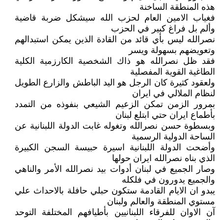
هذه المنطقة الساخنة
فغياب الامين العام لحزب الله سيشكل ضربة قاضية
وألم بل فراغ كبير في الحزب
نصرالله ليس بأي قائد من القادة الذين يمكن استبدالهم
وتعويضهم بسهولة ويسر
فقد ظل نصرالله هو ذاك الشخصية الكارزمية الكلية
الطاغية القوية المفصلية
ولعقود كثيرة كان الرجل هو اليد الباطش والزارع الطويل
لنظام الملالي في ايران
بمرور الزمن تمكن الزعيم الشيعي بنفوذه من التمدد
بأطماع ايران حتي ابتلع لبنان
وبسطوة حسن نصرالله وتغوله غابت الدولة اللبنانية عن
الساحة الدولية الرسمية
وأضحت الدولة اللبنانية اسيرة حبيسة السجن الكبيرة
الذي بناه نصرالله ايران حولها
وصار الجميع في لبنان أدوات بيد نصرالله الأمر والناهي
والجميع يدورون في فلكله
يبدو ان الايام القادمة ستكون حبلي حافلة بالاحداث علي
مستوي المنطقة والعالم ولبنان
آن الاوان للفرقاء اللبنانيين بأطيافهم المختلفة التوحد