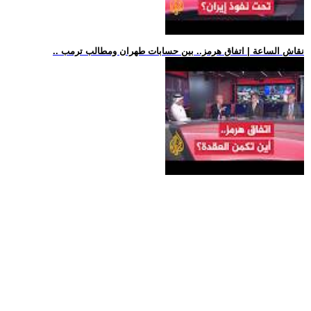
.. نقاش الساعة | اتفاق هرمز.. بين حسابات طهران ومطالب ترمب