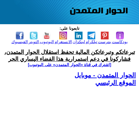
تابعونا على:
بودكاست
بنترست
تيلكرام
لينكدإن
الانستغرام
اليوتيوب
التويتر
الفيسبوك
تبرعاتكم وتبرعاتكن المالية تحفظ استقلال الحوار المتمدن،
فشاركونا في دعم استمرارية هذا الفضاء اليساري الحر
[اشترك في قناة ‫«الحوار المتمدن» على اليوتيوب]
الحوار المتمدن - موبايل
الموقع الرئيسي