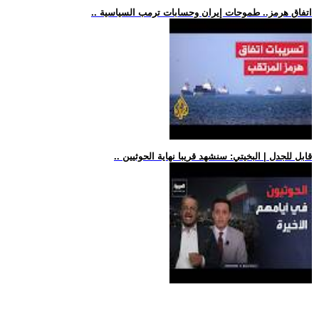
.. اتفاق هرمز.. طموحات إيران وحسابات ترمب السياسية
.. قابل للجدل | البخيتي: سنشهد قريبا نهاية الحوثيين