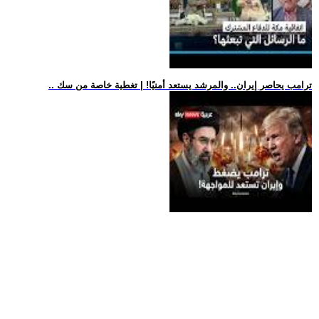
.. ترامب يحاصر إيران.. والمرشد يستعد أمنيًا! | تغطية خاصة من سك