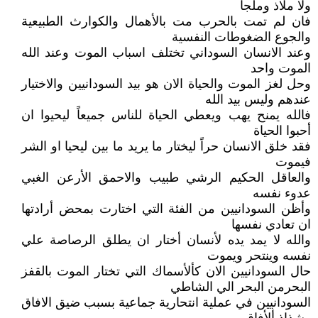
ولا ملاذ وملجأ
فان لم تمت بالحرب مت بالأهمال والكوارث الطبيعية
والجوع الضغوطات النفسية
وعند الانسان السوداني تختلف اسباب الموت وعند الله
الموت واحد
وحل لغز الموت والحياة الان هو بيد السودانيين والاختيار
عندهم وليس بيد الله
فالله يمنح يهب ويعطي الحياة للناس جميعاً ليحيوا ان
أحبوا الحياة
فقد خلق الانسان حراً ليختار ما يريد ما بين ليحيا او الشر
فيموت
والعاقل الحكيم الرشي طبيب والاحمق الأرعن الغبي
عدوء نفسه
وأظن السودانيين من الفئة التي اختارت بمحض أرادتها
ان تعادي نفسها
والله لا يمد يده لأنسان أختار ان يطلق الرصاصة علي
نفسه وينتحر ويموت
حال السودانيين الان كألأسماك التي تختار الموت بالقفز
البحرمن البحر الي الشاطي
السودانيين في عملية انتحارية جماعية بسبب ضيق الافاق