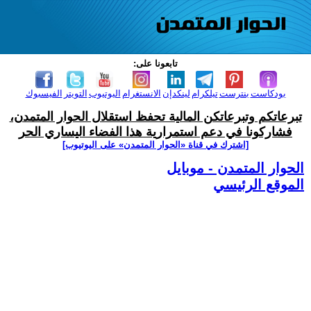
تابعونا على:
بودكاست
بنترست
تيلكرام
لينكدإن
الانستغرام
اليوتيوب
التويتر
الفيسبوك
تبرعاتكم وتبرعاتكن المالية تحفظ استقلال الحوار المتمدن،
فشاركونا في دعم استمرارية هذا الفضاء اليساري الحر
[اشترك في قناة ‫«الحوار المتمدن» على اليوتيوب]
الحوار المتمدن - موبايل
الموقع الرئيسي