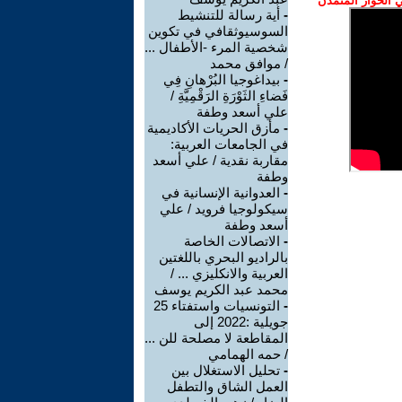
الحوار المتمدن
-
أية رسالة للتنشيط
السوسيوثقافي في تكوين
شخصية المرء -الأطفال ...
/ موافق محمد
-
بيداغوجيا البُرْهانِ فِي
فَضاءِ الثَوْرَةِ الرَقْمِيَّةِ /
علي أسعد وطفة
-
مأزق الحريات الأكاديمية
في الجامعات العربية:
مقاربة نقدية / علي أسعد
وطفة
-
العدوانية الإنسانية في
سيكولوجيا فرويد / علي
أسعد وطفة
-
الاتصالات الخاصة
بالراديو البحري باللغتين
العربية والانكليزي ... /
محمد عبد الكريم يوسف
-
التونسيات واستفتاء 25
جويلية :2022 إلى
المقاطعة لا مصلحة للن ...
/ حمه الهمامي
-
تحليل الاستغلال بين
العمل الشاق والتطفل