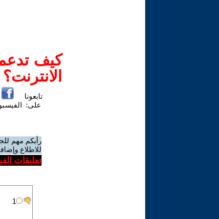
كيف تدعم-
الانترنت؟
تابعونا
على:
الفيسب
رأيكم مهم للج
للاطلاع وإضافة
تعليقات الف