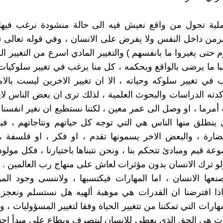
ملية تحول من واقع نعيش فيه الى حالة منشودة نرغب فيها 
ييرمن داخل النفس ولا يفرض على الانسان ، وفي قوله تعالى ( ا
م حتى يغيروا ما بانفسهم ) والتغيير المادي اسرع من التغيير ا
لبا ما يرضى بالواقع ويحكمه ، كل منا يرغب في تغيير سلوكيا
 في تغيير سلوكه وحياته ، الا ان تغيير الاخرين ليست بالا
ته الدراسات والبحوث العلمية ، لذلك ترى ان بعض الناس لايت
أمرما ، او وصل الى عمر معين ، لكننا نستطيع ان نغير انفسنا ،
ي ينطلق منها الناس هي التي توجه كل حياتهم ونتاجاتهم ، 
ارة ، والبعض الاخر يسمونها تقدم ، او فكر ، او فلسفة ،
وعة قيم ومبادئ تتحكم بنا ، ونحن نتبناها باختيارنا ، فكل مولو
لو ترك الانسان بدون مؤثرات لعاش على منهاج رب العالمين .
نعها الانسان ، اما المهارات فيكتسبها ، ولاننسى وجود ال
ذا افترضنا ان القدرات هي موهبة ألهيه هل نستسلم ونعجز ،
ارات التي تمكننا من تتغيير الحياة وفقا لتغيير المسؤوليات ، 
ات هي الحق الذي يعطى للانسان ليتصرف ويطاع على مبدأ احت