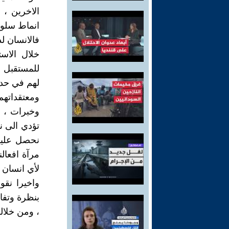
الاخرين ،
انماط سلوكه
فالانسان لد
خلال الاس
للمستقبل ،
لهم في حدو
ومعتقداته
وخبرات ، ا
تؤدي الى نت
نحصل عليها
مرآة افعال
لأي انسان 
واخيرا نقول
بنظرة وتفا
، ومن خلاله