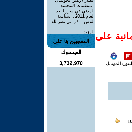
الضار / زهير الخويلدي
-
منظمات المجتمع
المدني في سوريا بعد
العام 2011 .. سياسة
اللاس ... / رامي نصرالله
المزيد.....
انية على
المعجبين بنا على
الفيسبوك
3,732,970
يبورد
الموبايل