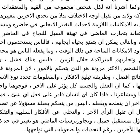
 وكما اشرنا انه لكل شخص مجموعة من القيم والمعتقدات ا
 ولابد من تقبل اوجه الاختلاف بدلا من تحدي الاخرين بتغييرهم
يه الامكانيات اللازمة لاحداث التغيير الايجابي في حاضره ومست
تعانة بتجارب الماضي في تهيئة السبل للنجاح في الحاضر 
 وبالتالي يمكن ان يتمتع بحياة ايجابية ، فالناس يستخدمون اح
د الامكانات المتاحة في ذلك الوقت ، وما يفعله الناس هو مح
م وتجاربهم المتراكمة خلال الزمن ، فليس هناك فشل ، ول
لشخص الاكثر مرونة هو الذي يتحكم بالامور ، لان المرونة ف
ائج افضل ، وطريقة تبليغ الافكار ، والمعلومات تحدد نوع الاست
 ، كما ان العقل والجسم كل يؤثر على الاخر ، فوجوهنا وا
نا ومشاعرنا ، فاذا كان اي انسان قادر على فعل اي شئ ، ف
اخر ان يتعلمه ويفعله ، اليس من يتحكم بعقلة مسؤولا عن تصر
 ان تقبل الرأي الآخر ، والتخلي عن الأفكار السلبية والتفكير
ؤل بمستقبل جميل ، وتجاوزترسبات الماضي هو تغيير في حد ذ
ا للأخرين ، رغم التحديات والصعوبات التي تواجهها .