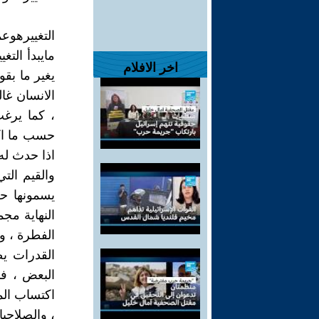
التغييرهوع
مايبدأ التغ
اخر الافلام
يغير ما بقو
الانسان غا
، كما يرغب
حسب ما اكد
اذا حدث له 
والقيم الت
يسمونها حض
النهاية مجم
الفطرة ، و
القدرات يص
البعض ، فا
اكتساب المه
، والصلاحي