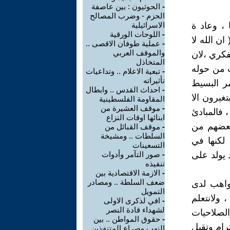
-
الحوثيون : بين عاصفة
الحزم - وضرب المصالح
، وعاد ة
الاسرائيلية
-
اللوحات الورقية
ن الله لا
-
عملية طوفان الاقصى ..
والموقف العربي
لفكري ،لان
المتخاذل
ت من حوله
-
تبعية الاعلام .. وتداعيات
تأثيراته
مر البسيط
-
احداث القدس .. وابطال
غيرون الا
المقاومة الفلسطينية
-
موقف العشيرة من
 فالمبادئ
ابنائها اوقات النزاع
فبعضهم من
-
موقف القبائل من
السلطات .. ومشيخة
 لكنها في
التسعينات
د يولد على
-
صور التآمر وأدوات
تنفيذه
-
الازمة الاقتصادية بين
ضعف السلطة .. ومصادر
مواهب لدى
التمويل
 ولانتعلم
-
افي لذكرى الاولى
لشهداء قادة النصر
والصلاحيات
-
حقوق المواطن .. بين
رام وتقبل
النهب وصراع المتنفذين