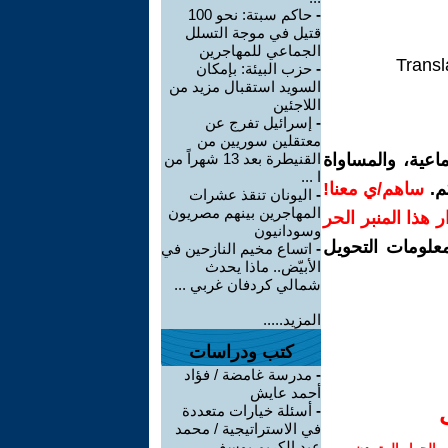
-
حاكم سبتة: نحو 100
قتيل في موجة التسلل
الجماعي للمهاجرين
Transl
-
حزب البيئة: بإمكان
السويد استقبال مزيد من
اللاجئين
-
إسرائيل تفرج عن
معتقلين سوريين من
اعية، والمساواة
القنيطرة بعد 13 شهراً من
ا ...
م.
ساهم/ي معنا!
-
اليونان تنقذ عشرات
المهاجرين بينهم مصريون
رار هذا المنبر الحر
وسودانيون
معلومات التحويل
-
اتساع مخيم النازحين في
الأبيّض.. ماذا يحدث
شمالي كردفان غربي ...
المزيد.....
كتب ودراسات
-
مدرسة غامضة / فؤاد
أحمد عايش
-
أسئلة خيارات متعددة
في الاستراتيجية / محمد
عبد الكريم يوسف