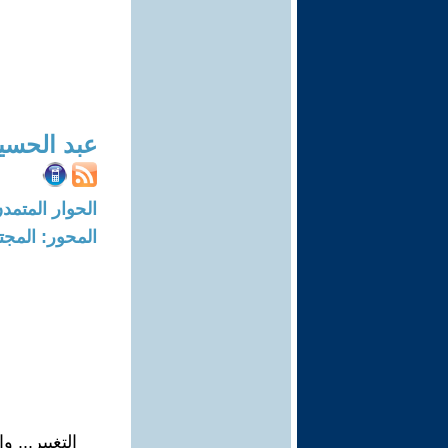
عبد الحسي
الحوار المتمدن-العدد: 8259 - 25
المحور: المجت
التغيير... و