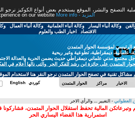
ة التصفح والنشر، الموقع يستخدم بعض أنواع الكوكيز نرجو النق
More info - المزيد
experience on our website
الفن
-
وكالة أنباء اليسار
-
وكالة أنباء العلمانية
-
وكالة أنباء العمال
-
وكا
الاقتصاد
-
اخبار الطب والعلوم
 الرئيسي لمؤسسة الحوار المتمدن
، علمانية، ديمقراطية، تطوعية وغير ربحية
ل مجتمع مدني علماني ديمقراطي حديث يضمن الحرية والعدالة الاجتم
حوار المتمدن على جائزة ابن رشد للفكر الحر والتى نالها أعلام في الفك
م مشاكل تقنية في تصفح الحوار المتمدن نرجو النقر هنا لاستخدام الموقع
كوردي
English
الاخبار
مراكز
الحوار المتمدن
 العطواني
- التغيير ... والرأي الاخر
 وتبرعاتكن المالية تحفظ استقلال الحوار المتمدن، فشاركونا 
استمرارية هذا الفضاء اليساري الحر