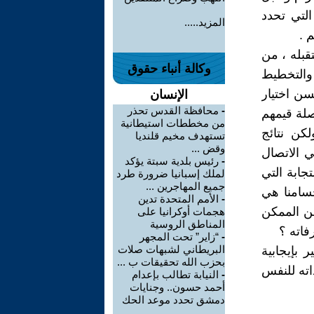
لتي تحدد
المزيد.....
 .
قبله ، من
وكالة أنباء حقوق
والتخطيط
سن اختيار
الإنسان
-
محافظة القدس تحذر
صلة قيمهم
من مخططات استيطانية
كن نتائج
تستهدف مخيم قلنديا
وقض ...
ي الاتصال
-
رئيس بلدية سبتة يؤكد
جابة التي
لملك إسبانيا ضرورة طرد
جميع المهاجرين ...
جسامنا هي
-
الأمم المتحدة تدين
من الممكن
هجمات أوكرانيا على
المناطق الروسية
فاته ؟
-
“زاير” تحت المجهر
البريطاني لشبهات صلات
 بإيجابية
بحزب الله تحقيقات ب ...
اته للنفس
-
النيابة تطالب بإعدام
أحمد حسون.. وجنايات
دمشق تحدد موعد الحك
...