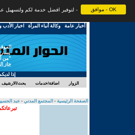
موافق - OK
لتوفير افضل خدمة لكم ولتسهيل عملي
أخبار عامة
-
وكالة أنباء المرأة
-
اخبار الأدب و
الموقع
يسارية
"من أج
حاز ال
إذا لديك
الزوار
اضافة/خدمات
بحث/الارشيف
الصفحة الرئيسية
-
المجتمع المدني
-
عبد الحسين
تبرعاتكم