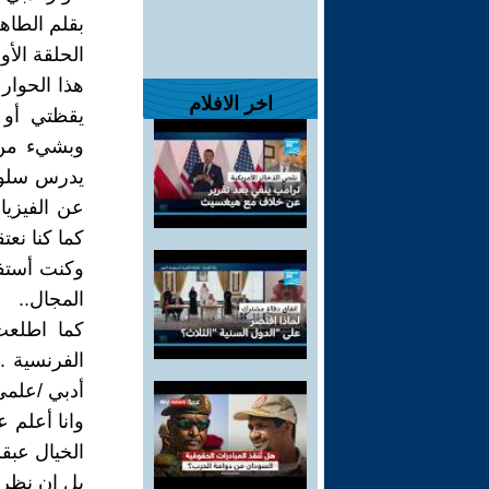
بقلم الطاه
الحلقة الأو
هذا الحوار
اخر الافلام
يقظتي أو 
وبشيء من ا
يدرس سلوك 
عن الفيزياء
كما كنا نعت
وكنت أستفس
المجال..
كما اطلعت 
الفرنسية .
أدبي /علمي 
وانا أعلم 
الخيال عبق
بل إن نظريا