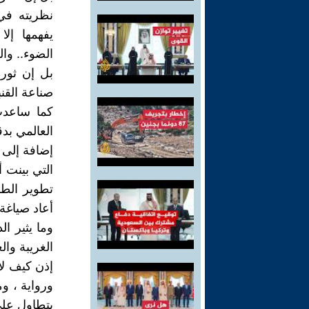
نظريته في
يفهمها إل
الضوء.. وال
بل إن ثورة
صناعة القنبل
العالمي بدق
إضافة إلى هذ
التي بينت أ
تطوير الطا
أعاد صياغة
وما يثير ا
الغريبة وال
إذن كيف لأ
ورواية ، 
يتطاول عل