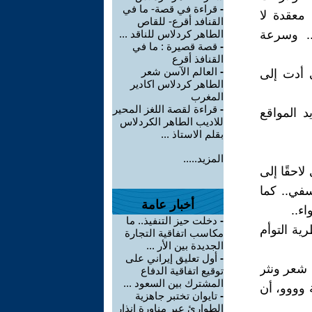
-
قراءة في قصة- ما في
معقدة لا
القنافد أقرع- للقاص
.. وسرعة
الطاهر كردلاس للناقد ...
-
قصة قصيرة : ما في
القنافذ أقرع
-
العالم الآسن شعر
ي أدت إلى
الطاهر كردلاس اكادير
المغرب
-
قراءة لقصة اللغز المحير
جهزة الـ GPS.(نظام تحديد المواقع
للاديب الطاهر الكردلاس
بقلم الاستاذ ...
المزيد.....
لاحقًا إلى
في.. كما
أخبار عامة
ء..
-
دخلت حيز التنفيذ.. ما
ية التوأم
مكاسب اتفاقية التجارة
الجديدة بين الأر ...
-
أول تعليق إيراني على
 شعر ونثر
توقيع اتفاقية الدفاع
المشترك بين السعود ...
وووو، أن
-
تايوان تختبر جاهزية
الطوارئ عبر مناورة إنذار