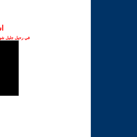
ا‫
في رحيل جليل شهبا