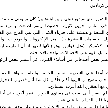
ر كردلاس
لى
 الشيق الذي سيدور (بيني وبين اينشتاين) كان يراودني منذ مد
في منامي أحايين كثيرة.. خصوصا وأنني اطلعت بشيء من 
لمتعة والدهشة على فيزياء الكم ، التي هي الفرع من الفي
الجسيمات الصغيرة جدًا.. مثل الإلكترونات والفوتونات.. وا
 الكلاسيكية (مثل قوانين نيوتن) لأنها تُظهر لنا أن الطبيعة ل
قد..بل تقوم على الاحتمالات، والاحتمالات فقط..
ر بعض أصدقائي من أساتذة الفيزياء كي أستنير ببعض آرائه
أيضا على النظرية النسبية الخاصة والعامة سواء باللغة ا
 حتى تتضح لي الرؤيا أكثر فأكثر..كل هذا أثار فضولي للدخو
مع العبقري الفذ ألبرت اينشتاين..
علم اليقين أنني لست في مستوى الحوار .. فمن أكون حتى أحا
ريا قلب الدنيا رأسا على عقب.
ته العلمية لم يفهمها تقريبا إلا عشرة علماء على وجه البسيطة.