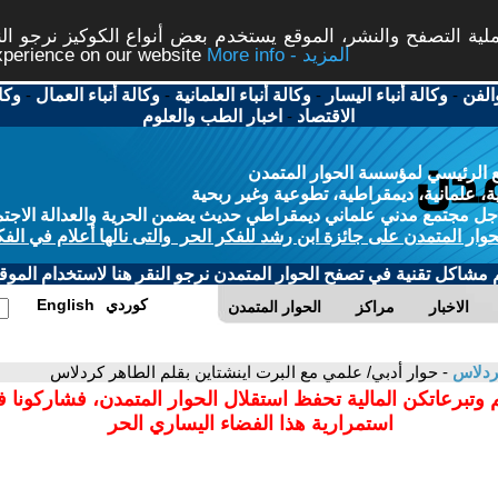
ة التصفح والنشر، الموقع يستخدم بعض أنواع الكوكيز نرجو النق
More info - المزيد
experience on our website
الفن
-
وكالة أنباء اليسار
-
وكالة أنباء العلمانية
-
وكالة أنباء العمال
-
وكا
الاقتصاد
-
اخبار الطب والعلوم
 الرئيسي لمؤسسة الحوار المتمدن
، علمانية، ديمقراطية، تطوعية وغير ربحية
ل مجتمع مدني علماني ديمقراطي حديث يضمن الحرية والعدالة الاجتم
حوار المتمدن على جائزة ابن رشد للفكر الحر والتى نالها أعلام في الفك
م مشاكل تقنية في تصفح الحوار المتمدن نرجو النقر هنا لاستخدام الموقع
كوردي
English
الاخبار
مراكز
الحوار المتمدن
ردلاس
- حوار أدبي/ علمي مع البرت اينشتاين بقلم الطاهر كردلاس
 وتبرعاتكن المالية تحفظ استقلال الحوار المتمدن، فشاركونا 
استمرارية هذا الفضاء اليساري الحر