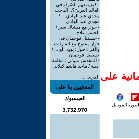
-
كيف نفهم الصّراع في
العالم العربيّ؟.. الباحث
مجدي عبد الهادي ... /
مجدى عبد الهادى
-
حوار مع ميشال سير /
الحسن علاج
-
حسقيل قوجمان في
حوار مفتوح مع القارئات
والقراء حول: يهود الع ... /
حسقيل قوجمان
-
المقدس متولي : مقامة
أدبية / ماجد هاشم كيلاني
انية على
المزيد.....
المعجبين بنا على
الفيسبوك
يبورد
الموبايل
3,732,970