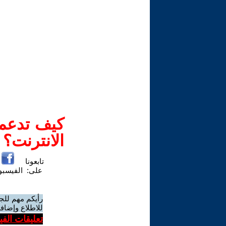
كيف تدعم-
الانترنت؟
تابعونا
على:
الفيسب
رأيكم مهم للج
للاطلاع وإضافة
تعليقات الف