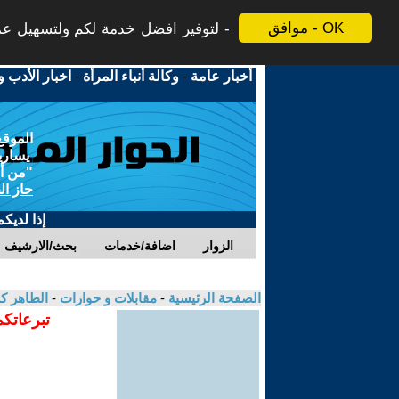
موافق - OK
لتوفير افضل خدمة لكم ولتسهيل عملي
أخبار عامة
-
وكالة أنباء المرأة
-
اخبار الأدب و
الموقع
يسارية
"من أج
حاز ال
إذا لديك
الزوار
اضافة/خدمات
بحث/الارشيف
الصفحة الرئيسية
-
مقابلات و حوارات
-
الطاهر ك
تبرعاتكم