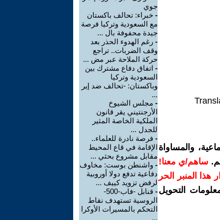
جوي
-
خبراء: تحالف باكستان
مع السعودية وتركيا فرصة
جيدة محفوفة بال ...
-
رغم الهدوء الحذر بعد
وقف الضربات.. تراجع
حركة الملاحة عبر مض ...
-
اتفاق دفاع مشترك بين
السعودية وتركيا
وباكستان: -تحالف ضد إير
...
Transl
-
مجلس الشيوخ
الأرجنتيني يقر قانون
الملكية الخاصة المثير
للجدل ...
-
فرصة نادرة للعلماء..
اعية، والمساواة
الإقامة في قاع المحيط
مقابل مشروع بحثي ...
م.
ساهم/ي معنا!
-
واشنطن بوست: مخاوف
دفاعية تدفع دولا أوروبية
رار هذا المنبر الحر
لرفض تزويد كييف ...
معلومات التحويل
-
قنابل -فاب-500-
الروسية تستهدف نقاط
التحكم بالمسيرات الأوكرا
...