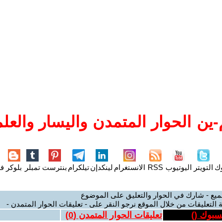
ين الحوار المتمدن واليسار والعلم
وك
التويتر
اليوتيوب
RSS
الانستغرام
لينكدإن
تيلكرام
بنترست
تمبلر
بلوكر
فل
ميع - شارك في الحوار والتعليق على الموضوع
 التعليقات من خلال الموقع نرجو النقر على - تعليقات الحوار المتمدن -
يسبوك (
)
تعليقات الحوار المتمدن (
0
)