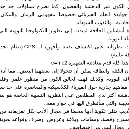
 الكون تثير الدهشة والفضول، كما تطرح تساؤلات جد جد 
ا جهابذة العلم الفيزيائي..خصوصا مفهومي الزمان والمكان
جاذبية.. والثقوب السوداء..
 أينشتاين الخلاقة امتدت إلى تطوير التكنولوجيا النووية الت
ة النووية..
كما ساعدت نظرياته على اكتشاف تقنية وأ
ة عالية)
ا كله قدم معادلته الشهيرة e=mc2
ن الكتلة والطاقة يمكن أن تتحولا إلى بعضهما البعض.. مما أدى 
قة النووية. وكذلك فهمه لخالق الكون من منظور علمي وفلس
 مفاهيم جذرية حول الفيزياء الكلاسيكية والمعاصرة على حد سوا
لدهشة أكثر لدي المطلعين على النظرية النسبية الخاصة هو نظر
عجيبة والتي سأتطرق اليها في حوار معه..
ديب مثلي تكوينا أدبيا محضا في مجال الأدب بكل تفريعاته من
ومسرح وقصة، ومقامات وبلاغة وعروض، وصرف وقواعد نحوية 
ى مجال ليس من اختصاصه..