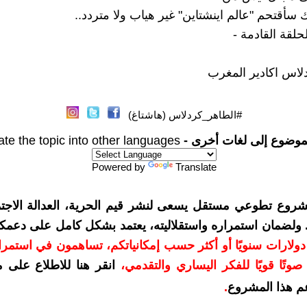
 سأقتحم "عالم اينشتاين" غير هياب ولا متردد..
لحلقة القادمة -
لاس اكادير المغرب
#الطاهر_كردلاس (هاشتاغ)
موضوع إلى لغات أخرى -
ate the topic into other languages
Powered by
Translate
شروع تطوعي مستقل يسعى لنشر قيم الحرية، العدالة الاجتم
. ولضمان استمراره واستقلاليته، يعتمد بشكل كامل على دعمك
دعمكم بمبلغ 10 دولارات سنويًا أو أكثر حسب إمكانياتكم، تساهمون في استم
وتًا قويًا للفكر اليساري والتقدمي
،
انقر هنا للاطلاع على 
م هذا المشروع
.