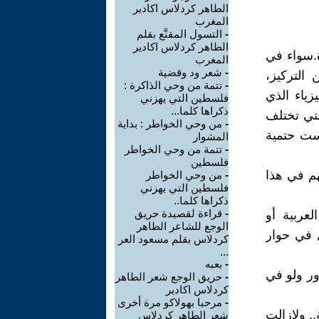
الطاهر كردلاس اكادير
المغرب
-
التسول المقنَّع بقلم
الطاهر كردلاس اكادير
ة.سواء في
المغرب
-
شعر ود وقضية
التركيز،
-
تتمة من وحي الذاكرة :
زياء الذي
فلسطين التي يهزني
ذكراها كلما...
لتي تختلف
-
من وحي الخواطر : بداية
يست حتمية
المشوار
-
تتمة من وحي الخواطر
فلسطين
م في هذا
-
من وحي الخواطر
فلسطين التي يهزني
ذكراها كلما..
-
قراءة لقصيدة حريق
لعربية أو
الوجع للشاعر الطاهر
ل في حوار
كردلاس بقلم مسعود العر
...
-
بعبه
ور ولو في
-
حريق الوجع شعر الطاهر
كردلاس اكادير
-
مرحبا بهولاكو مرة أخرى
. ولازالت
شعر الطاهر كردلاس