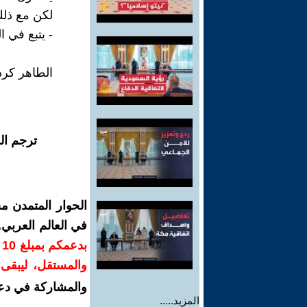
لكن مع ذلك
- يتبع في ا
الطاهر كرد
ترجم ال
الحوار المتمدن م
في العالم العربي
ب
والمستقل، ليبقى ص
والمشاركة في دع
المزيد.....