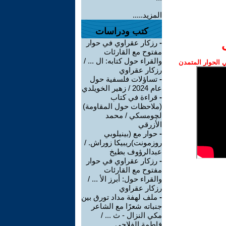
المزيد.....
كتب ودراسات
-
رزكار عقراوي في حوار
مفتوح مع القارئات
والقراء حول كتابه: ال ... /
الحوار المتمدن
رزكار عقراوي
-
تساؤلات فلسفية حول
عام 2024 / زهير الخويلدي
-
قراءة في كتاب
(ملاحظات حول المقاومة)
لچومسكي / محمد
الأزرقي
-
حوار مع (بينيلوبي
روزمونت)ريبيكا زوراش. /
عبدالرؤوف بطيخ
-
رزكار عقراوي في حوار
مفتوح مع القارئات
والقراء حول: أبرز الأ ... /
رزكار عقراوي
-
ملف لهفة مداد تورق بين
جنباته شعرًا مع الشاعر
مكي النزال - ث ... /
فاطمة الفلاحي