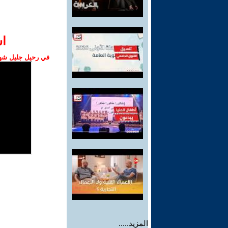
ا‫
في رحيل جليل شهبا
المزيد.....