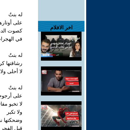
له بنتٌ
على أوتاره
اخر الافلام
كصوت الدرغ
في الهجرات
له بنتٌ
رشاقتها كري
لا أحلى ول
له بنتٌ
على أرجوجة
لا تخبو مفات
ولا تكبر
وضحكتها نس
قبل الفجر إ