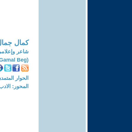
كمال جمال
شاعر وإعلام
(Kamal Gamal Beg)
الحوار المتمدن-العدد: 8253 - 25
المحور: الادب