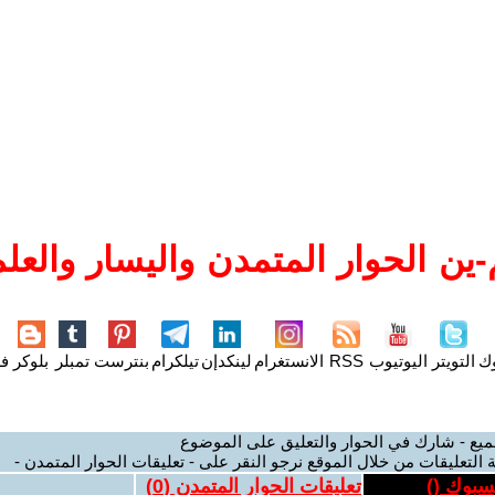
ين الحوار المتمدن واليسار والعلم
وك
التويتر
اليوتيوب
RSS
الانستغرام
لينكدإن
تيلكرام
بنترست
تمبلر
بلوكر
فل
ميع - شارك في الحوار والتعليق على الموضوع
 التعليقات من خلال الموقع نرجو النقر على - تعليقات الحوار المتمدن -
يسبوك (
)
تعليقات الحوار المتمدن (
0
)