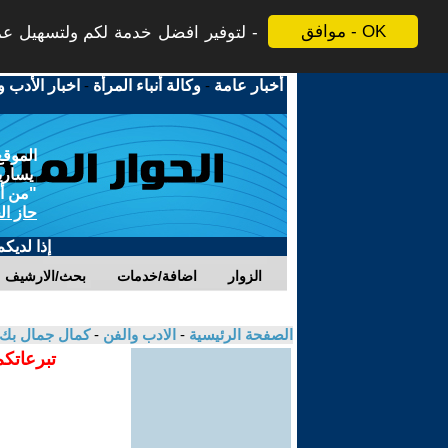
موافق - OK
لتوفير افضل خدمة لكم ولتسهيل عملي
أخبار عامة
-
وكالة أنباء المرأة
-
اخبار الأدب و
الموقع
يسارية
"من أج
حاز ال
إذا لديك
الزوار
اضافة/خدمات
بحث/الارشيف
الصفحة الرئيسية
-
الادب والفن
-
كمال جمال بك
تبرعاتكم