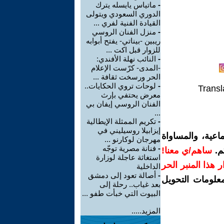
-
ماتياس يايسله يترك
الدوري السعودي ويتولى
القيادة الفنية لفري ...
-
منزل الفنان الروسي
ريبين -بيناتي- يفتح أبوابه
للزوار قبل اكت ...
-
النائب نهلة الأفندي:
-المدى- كرّست الإعلام
الحر ورسخت ثقافة ...
-
لوحات تروي الحكايات..
Transl
معرض يحتفي بإرث
الفنان الروسي إيفان بي
...
-
تكريم الممثلة الإيطالية
إيزابيلا روسيليني في
اعية، والمساواة
مهرجان لوكارنو ...
-
فنانة مصرية توجّه
م.
ساهم/ي معنا!
استغاثة عاجلة لوزارة
رار هذا المنبر الحر
الداخلية
-
أصالة تعود إلى دمشق
معلومات التحويل
بعد غياب.. رحلة إلى
البيوت التي خبأت طفو ...
المزيد.....