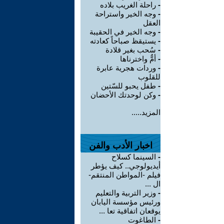
-
راحلة الغريب بلاده
-
وجه الخير واستراحة
العقل
-
وجه الخير في الحقيبة
-
يستيقظ صباحاً كعادته
-
سُحب بغير قلادة
-
أمٌّ واخترناها
-
وردات هجرية عابرة
للقلوب
-
طفل يحبو للسّتين
-
وكن لوحدتك الأحضان
المزيد.....
اخبار الأدب والفن
-
السينما كسلاح
أيديولوجي.. كيف يؤطر
فيلم -المواطن المنتقم-
ال ...
-
وزير التربية والتعليم
ورئيس مؤسسة اليابان
يوقعان اتفاقية تعا ...
-
الطاغوت