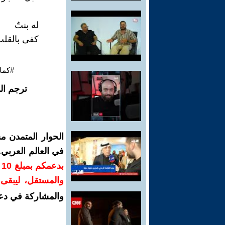
له بنتٌ
كفى بالقلب
#كما
ترجم ال
الحوار المتمدن م
في العالم العربي
ب
والمستقل، ليبقى ص
والمشاركة في دع