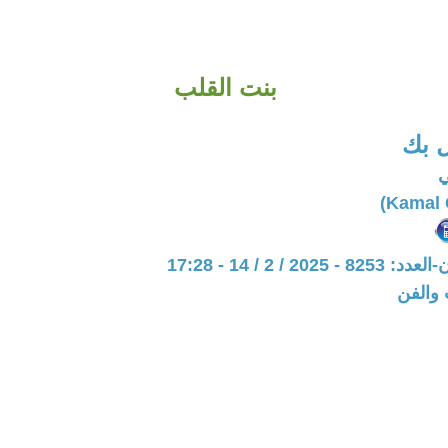
بنت القلب
 بك
ي
20 / 2 / 14 - 17:28
 والفن