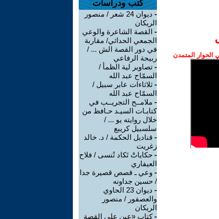
كتب ودراسات
-
ديوان 24 شعر / منصور
الريكان
-
القصة الشاعرة والوعي
الجمعي الحداثي/ مقاربة
في دور القصة الش ... /
الحوار المتمدن
ربيحة الرفاعي
-
تصاوير لية الظمأ /
السمّاح عبد الله
-
ثلاثاءات عابر سبيل /
السمّاح عبد الله
-
ملامــح التجريــب في
كتابـات السيـد حـافظ من
خلال روايته يو ... /
سلسبيل كريبع
-
قناديل الحكمة / د. خالد
زغريت
-
حكاياتْ تَكاد تُنسى / فلاح
العيفاري
-
وعي ـ قصص قصيرة جدا
/ حسين جداونه
-
ديوان 23 الحاوي
والعصفور / منصور
الريكان
-
كتاب «عين على القصة