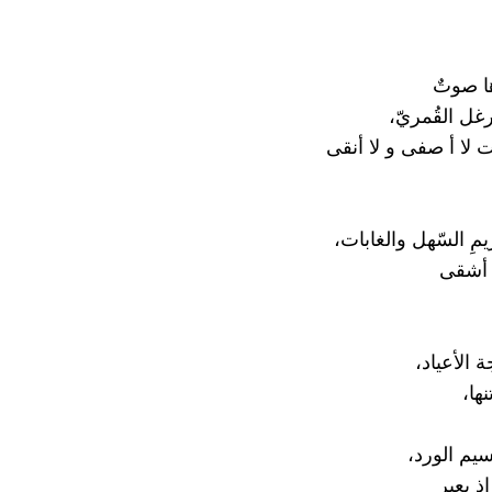
ا صوتٌ
ل القُمريّ،
 لا أ صفى و لا أنقى
مِ السّهل والغابات،
ا أشقى
 الأعياد،
نها،
يم الورد،
ذ يعبر