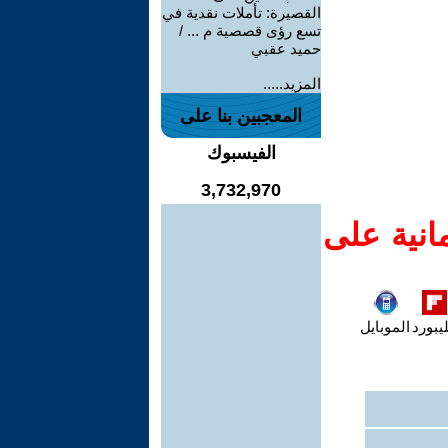
القصيرة: تأملات نقدية في
تسع رؤى قصصية م ... /
حميد عقبي
المزيد.....
المعجبين بنا على
الفيسبوك
3,732,970
انية على
يبورد
الموبايل