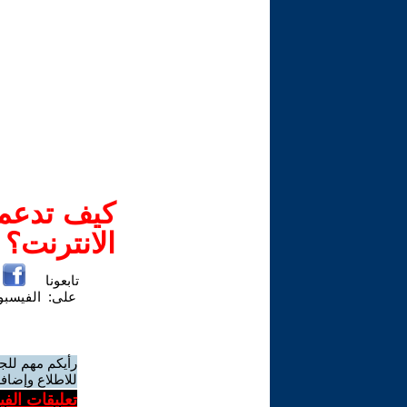
كيف تدعم-
الانترنت؟
تابعونا
على:
الفيسب
رأيكم مهم للج
للاطلاع وإضافة
تعليقات الف