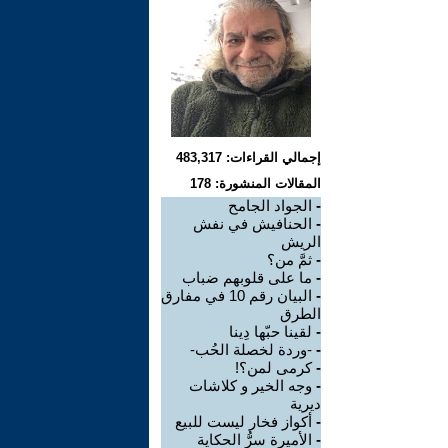
إجمالي القراءات: 483,317
المقالات المنشورة: 178
-
الجواد الجامح
-
الحنافيش في نفش
الريش
-
ثمَّ من؟
-
ما على قلوبهم ضباب
-
البيان رقم 10 في مفارق
الطرق
-
لقينا حبّها دِينا
-
-وردة لخصلة الحُب-
-
كرمى لمن؟!
-
وجه الخير و كلاشات
ديرية
-
أكواز فخار ليست للبيع
-
الأميرة سرُّ الحكاية