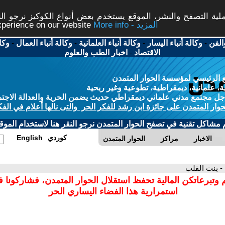
ة التصفح والنشر، الموقع يستخدم بعض أنواع الكوكيز نرجو النق
More info - المزيد
experience on our website
الفن
-
وكالة أنباء اليسار
-
وكالة أنباء العلمانية
-
وكالة أنباء العمال
-
وكا
الاقتصاد
-
اخبار الطب والعلوم
 الرئيسي لمؤسسة الحوار المتمدن
، علمانية، ديمقراطية، تطوعية وغير ربحية
ل مجتمع مدني علماني ديمقراطي حديث يضمن الحرية والعدالة الاجتم
حوار المتمدن على جائزة ابن رشد للفكر الحر والتى نالها أعلام في الفك
م مشاكل تقنية في تصفح الحوار المتمدن نرجو النقر هنا لاستخدام الموقع
كوردي
English
الاخبار
مراكز
الحوار المتمدن
- بنت القلب
 وتبرعاتكن المالية تحفظ استقلال الحوار المتمدن، فشاركونا 
استمرارية هذا الفضاء اليساري الحر