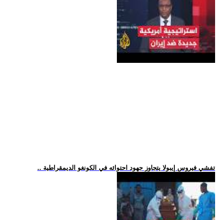
.. تفشي فيروس إيبولا يتجاوز جهود احتوائه في الكونغو الديمقراطية