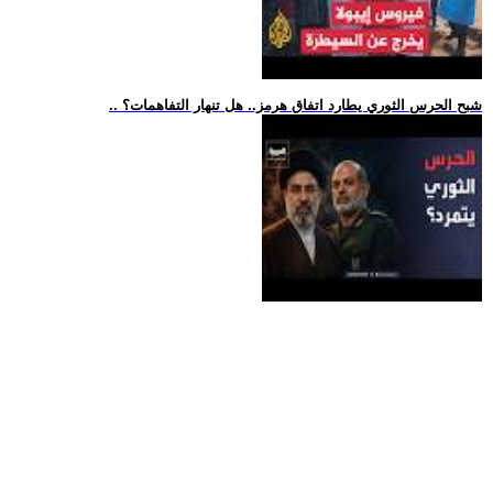
.. شبح الحرس الثوري يطارد اتفاق هرمز.. هل تنهار التفاهمات؟