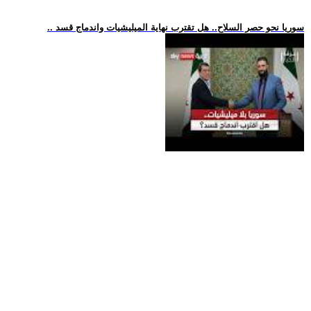
.. سوريا نحو حصر السلاح.. هل تقترب نهاية الميليشيات واندماج قسد