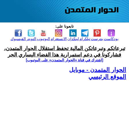
تابعونا على:
بودكاست
بنترست
تيلكرام
لينكدإن
الانستغرام
اليوتيوب
التويتر
الفيسبوك
تبرعاتكم وتبرعاتكن المالية تحفظ استقلال الحوار المتمدن،
فشاركونا في دعم استمرارية هذا الفضاء اليساري الحر
[اشترك في قناة ‫«الحوار المتمدن» على اليوتيوب]
الحوار المتمدن - موبايل
الموقع الرئيسي