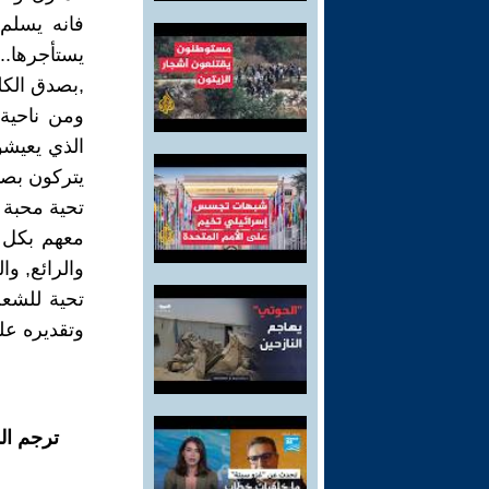
فانه يسلم
يستأجرها..
,بصدق الكلم
ومن ناحية 
الذي يعيشون
يتركون بصم
تحية محبة 
معهم بكل 
والرائع, و
تحية للشعب
وتقديره عل
ترجم ال