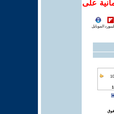
انية على
يبورد
الموبايل