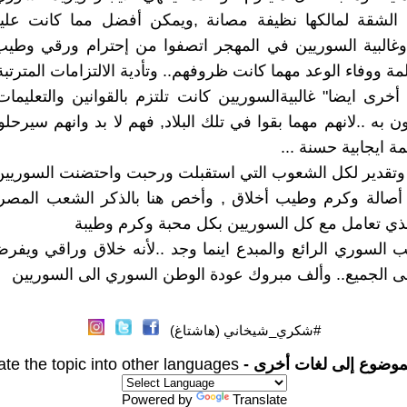
 الشقة لمالكها نظيفة مصانة ,ويمكن أفضل مما كانت علي
وغالبية السوريين في المهجر اتصفوا من إحترام ورقي وطيب
ة ووفاء الوعد مهما كانت ظروفهم.. وتأدية الالتزامات المترتبة 
أخرى ايضا" غالبيةالسوريين كانت تلتزم بالقوانين والتعليمات
 به ..لانهم مهما بقوا في تلك البلاد, فهم لا بد وانهم سيرحلو
ة ايجابية حسنة ...
وتقدير لكل الشعوب التي استقبلت ورحبت واحتضنت السوريين
أصالة وكرم وطيب أخلاق , وأخص هنا بالذكر الشعب المصر
الذي تعامل مع كل السوريين بكل محبة وكرم وطيبة
 السوري الرائع والمبدع اينما وجد ..لأنه خلاق وراقي ويفر
ى الجميع.. وألف مبروك عودة الوطن السوري الى السوريين
#شكري_شيخاني (هاشتاغ)
موضوع إلى لغات أخرى -
ate the topic into other languages
Powered by
Translate