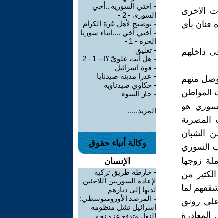
-
اختي السورية ..أخي
ت الاخرى
السوري - 2 -
ه فنان بأي
-
توضيح لأهل غزة الكرام
-
أختي أخي ....أبناء سوريا
الحرة - 1 -
-
تعليق
في داخلهم
-
هل أنت علويّ ؟!-- 1 - 2
-
قوة اسرائيل
-
عذرا مدينة صيدنايا
 وصل منهم
-
حكاوي صيدناوية
ت المواطن
-
جار السوء
السوري هو
المزيد.....
ت المصرية
من الشبان
وكالة أنباء حقوق
شب السوري
لة زوجها
الإنسان
-
خارطة طريق تركية
الكثير من
لإعادة السوريين اللاجئين
شققهم لما
لديها إلى ديارهم
-
المرصد الأورومتوسطي:
 على رونق
إسرائيل تشل منظومة
 المغادرة
النقل وتدفع غزة نحو ...