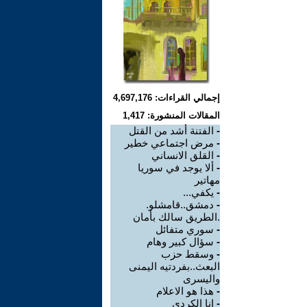
إجمالي القراءات: 4,697,176
المقالات المنشورة: 1,417
-
الفتنة أشد من القتل
-
مرض اجتماعي خطير
-
القلق الانساني
-
ألا يوجد في سوريا
مهاتير
-
يكفي...
-
دمشق..قامشلو.
.الطريق سالك بأمان
-
سوري متفائل
-
سؤال كبير وهام
-
وسقط حزب
البعث..بفردتيه اليمنى
واليسرى
-
هذا هو الاعلام
-
انا الكردي