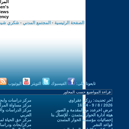
الصفحة الرئيسية
-
المجتمع المدني
-
شكري شيخ
تابعونا على:
الفيسبوك
التويتر
اليوتيوب
أخر تحديث: رزكار عقراوي
مركز دراسات وابحا
2026 / 8 / 9 - 16:04
مركز مساواة المرأ
عرض اخرعدد مع المقدمة و الصور
مركز الدراسات والاب
هيئة ادارة الحوار المتمدن - للإتصال بنا
العربي
إحصائيات مؤسسة الحوار المتمدن
مركز حق الحياة لمن
قواعد النشر
مركزابحاث ودراسات 