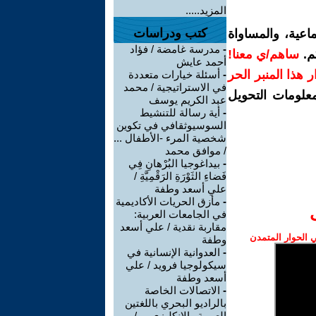
المزيد.....
كتب ودراسات
اعية، والمساواة
-
مدرسة غامضة / فؤاد
م.
ساهم/ي معنا!
أحمد عايش
رار هذا المنبر الحر
-
أسئلة خيارات متعددة
في الاستراتيجية / محمد
معلومات التحويل
عبد الكريم يوسف
-
أية رسالة للتنشيط
السوسيوثقافي في تكوين
شخصية المرء -الأطفال ...
/ موافق محمد
-
بيداغوجيا البُرْهانِ فِي
فَضاءِ الثَوْرَةِ الرَقْمِيَّةِ /
علي أسعد وطفة
-
مأزق الحريات الأكاديمية
في الجامعات العربية:
مقاربة نقدية / علي أسعد
الحوار المتمدن
وطفة
-
العدوانية الإنسانية في
سيكولوجيا فرويد / علي
أسعد وطفة
-
الاتصالات الخاصة
بالراديو البحري باللغتين
العربية والانكليزي ... /