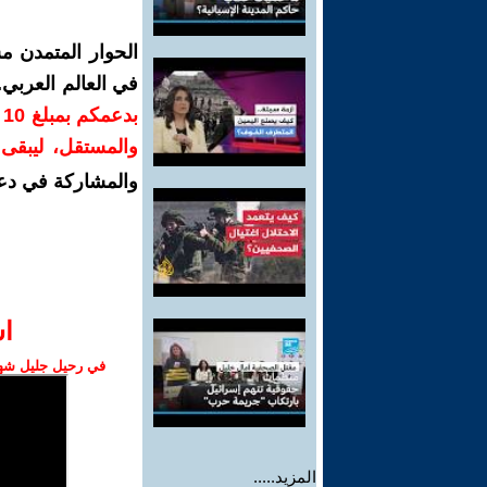
الحوار المتمدن م
في العالم العربي
ب
والمستقل، ليبقى ص
والمشاركة في دع
ا‫
في رحيل جليل شهبا
المزيد.....