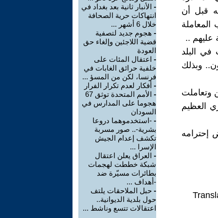
-
الأنبار ثانية بعد بغداد في
ه قبل أن
انتهاكات حرية الصحافة
 المعاملة
خلال 6 أشهر ...
-
هجوم جديد لتصفية
عليهم ..
قضية اللاجئين وإلغاء حق
العودة
 في البلد
-
اعتقال المئات على
ن.. وبذلك
خلفية حرائق الغابات في
فرنسا، لكن من المسؤ ...
-
أفكار لعدم تكرار الفرار
 وتعاملت
-
الأمم المتحدة توثق 67
هجوما على المدارس في
ي العظيم
السودان
-
-استخدموهما دروعا
بشرية-.. صور مسربة
ض إحترامه
تكشف إعدام الجيش
الإسرا ...
-
العراق يعلن اعتقال
شبكة خططت لهجمات
بطائرات مسيّرة ضد
-أهداف ...
-
حبل الملاحقات يلتف
Transl
حول بلدية الديوانية..
اعتقالات تتسع وناشط ...