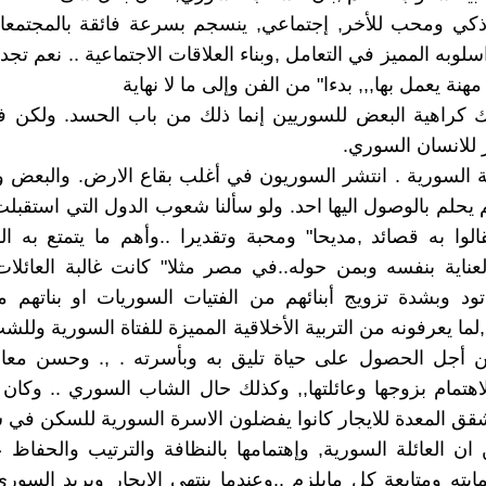
ي ومحب للأخر, إجتماعي, ينسجم بسرعة فائقة بالمجتمعا
لوبه المميز في التعامل ,وبناء العلاقات الاجتماعية .. نعم تجد
هنة يعمل بها,,, بدءا" من الفن وإلى ما لا نهاية
نك كراهية البعض للسوريين إنما ذلك من باب الحسد. ولكن 
ر للانسان السوري.
ة السورية . انتشر السوريون في أغلب بقاع الارض. والبعض
 يحلم بالوصول اليها احد. ولو سألنا شعوب الدول التي استقبل
الوا به قصائد ,مديحا" ومحبة وتقديرا ..وأهم ما يتمتع به 
لعناية بنفسه وبمن حوله..في مصر مثلا" كانت غالبة العائلا
تود وبشدة تزويج أبنائهم من الفتيات السوريات او بناتهم 
لما يعرفونه من التربية الأخلاقية المميزة للفتاة السورية ولل
ن أجل الحصول على حياة تليق به وبأسرته . ,. وحسن معام
الاهتمام بزوجها وعائلتها,, وكذلك حال الشاب السوري .. وكان 
ق المعدة للايجار كانوا يفضلون الاسرة السورية للسكن في 
ن العائلة السورية, وإهتمامها بالنظافة والترتيب والحفاظ
ايته ومتابعة كل مايلزم ..وعندما ينتهي الايجار ويريد السوري