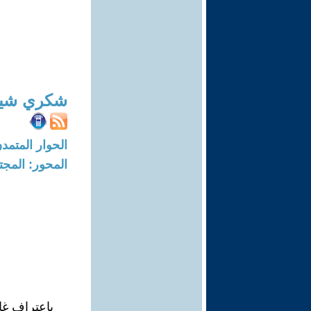
شكري شيخ
الحوار المتمدن-العدد: 8246 - 5
المحور: المجت
بإعتراف غا