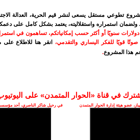
شروع تطوعي مستقل يسعى لنشر قيم الحرية، العدالة الاجتم
. ولضمان استمراره واستقلاليته، يعتمد بشكل كامل على دعمك
دعمكم بمبلغ 10 دولارات سنويًا أو أكثر حسب إمكانياتكم، تساهمون في استم
وتًا قويًا للفكر اليساري والتقدمي
،
انقر هنا للاطلاع على 
م هذا المشروع
.
شترك في قناة «الحوار المتمدن» على اليوتيوب
ز، عضو هيئة إدارة الحوار المتمدن
في رحيل شاكر الناصري، أحد مؤسسي 