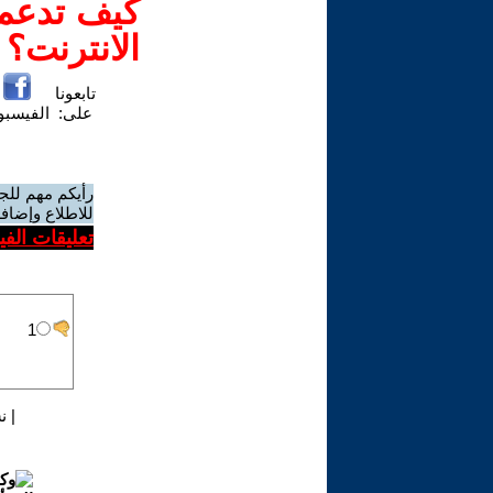
كيف تدعم-
الانترنت؟
تابعونا
على:
الفيسب
رأيكم مهم للج
للاطلاع وإضافة
تعليقات الف
|
ن