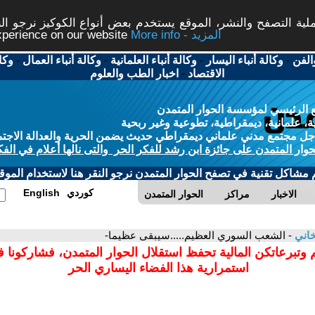
ة التصفح والنشر، الموقع يستخدم بعض أنواع الكوكيز نرجو النق
More info - المزيد
experience on our website
الفن
-
وكالة أنباء اليسار
-
وكالة أنباء العلمانية
-
وكالة أنباء العمال
-
وكا
الاقتصاد
-
اخبار الطب والعلوم
 الرئيسي لمؤسسة الحوار المتمدن
، علمانية، ديمقراطية، تطوعية وغير ربحية
ل مجتمع مدني علماني ديمقراطي حديث يضمن الحرية والعدالة الاجتم
حوار المتمدن على جائزة ابن رشد للفكر الحر والتى نالها أعلام في الفك
م مشاكل تقنية في تصفح الحوار المتمدن نرجو النقر هنا لاستخدام الموقع
كوردي
English
الاخبار
مراكز
الحوار المتمدن
اني
- الشعب السوري العظيم.....سيبقى عظيما-
 وتبرعاتكن المالية تحفظ استقلال الحوار المتمدن، فشاركونا 
استمرارية هذا الفضاء اليساري الحر