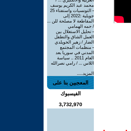
محمد عبد الكريم يوسف
-
التونسيات واستفتاء 25
جويلية :2022 إلى
المقاطعة لا مصلحة للن ...
/ حمه الهمامي
-
تحليل الاستغلال بين
العمل الشاق والتطفل
الضار / زهير الخويلدي
-
منظمات المجتمع
المدني في سوريا بعد
العام 2011 .. سياسة
اللاس ... / رامي نصرالله
المزيد.....
المعجبين بنا على
الفيسبوك
3,732,970