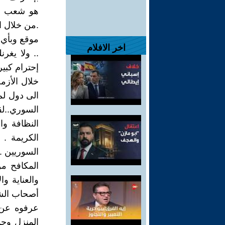
هو شعب ذك
.من خلال اس
موقع وبأي م
اخر الافلام
.. ولا يغر
إحترام كبي
خلال الأزم
الى دول لم
السوري..لق
النظافة وا
الكريمة . 
السوريين .,
المكافح م
والعناية و
أصحاب الشق
عرفوه عن ا
المنزل وحم