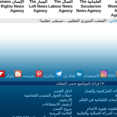
اني
- الشعب السوري العظيم.....سيبقى عظيما-
RSS
الانستغرام
لينكد إن
تيلكرام
بنترست
بلوكر
ث الماركسية واليسار
اخبار التمدن
ة
حملات الحوار المتمدن التضامنية
حاث العلمانية في العالم
الارشيف
أرشيف الاستفتاءات
اهضة عقوبة الاعدام
مروج التمدن
الحركة العمالية والنقابية
القائمة البريدية