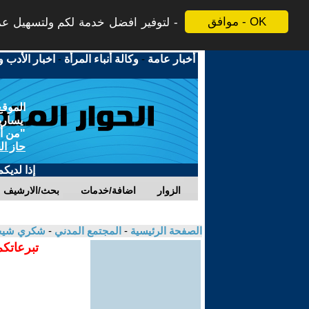
موافق - OK
لتوفير افضل خدمة لكم ولتسهيل عملي
أخبار عامة
-
وكالة أنباء المرأة
-
اخبار الأدب و
الموقع
يسارية
"من أج
حاز ال
إذا لديك
الزوار
اضافة/خدمات
بحث/الارشيف
الصفحة الرئيسية
-
المجتمع المدني
-
شكري شيخ
تبرعاتكم