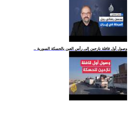
.. وصول أول قافلة نازحين إلى رأس العين بالحسكة السورية