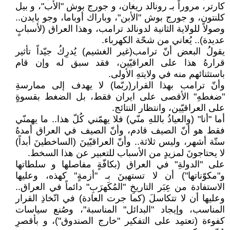
كارتر، مروراً بـ رونالد ريغان، و جورج بوش "الأب"، و بيل
كلنتون، و جورج بوش "الأبن"، وباراك أوباما، وجو بايدن..
وصولاً للولاية الثانية لدونالد ترامب، وهذا العراق (لأسبابٍ
عديدة).. يُعاني من شحّة الكهرباء.
يقولُ البعض أنّ ترامب(غير الغشيم) يُدرِكُ جيّداً تأثير
قرارهُ هذا على العراقيّين، فقد سبق له وإن قام
باستثنائهم منه في ولايتهِ الأولى.
وأنّ ترامب بهذا القرار(ربّما) لا يهدف إلى ممارسةِ
"ضغطهِ" الأقصى على ايران فقط، بل الضغط بقسوةٍ
على العراقيّين، وانتظار النتائج.
أما "أنا" (والعياذُ باللهِ منّي) فلا يهمّني كُلّ هذا.. ما يهمنّي
فقط هو أنّ الصيف قادم، وأنّ الصيف في العراق أمدهُ
ستّة أشهر، وليس ثلاثة.. وأنّ العراقيّينَ (الساخطينَ أبداً)
لا يحتاجونَ لمزيدٍ من الأسباب للتعبير عن هذا السخط.
على "الدولةِ" في العراق (بكافّةٍ مفاصلها و سلطاتها
و"مكوّناتها") أن لا تستهينَ بـ "أزمةٍ" كهذه، وعليها
الاستفادة من عِبَر التاريخِ "المُكَهرَبِ" دائماً في العراق..
وعليها أن لا تتكاسلَ (كما جرت العادة) في اتّخاذِ القرار
المناسب، وإيجاد "البدائل" المناسبة"، وصُنع سياسات
كفوءة (تعتمِد على التفكير "خارج الصندوق")، و بأقصرِ