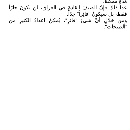
مُدّةٍ ممكنة.
عدا ذلكَ فإنّ الصيفَ القادمَ في العراق، لن يكونَ حارّاً
فقط، بل سيكونُ "فائِراً" جدّاً.
ومن خلالِ أيٍّ شيءٍ "فائرٍ"، يُمكِنُ اعدادُ الكثيرِ من
"الطبخات".