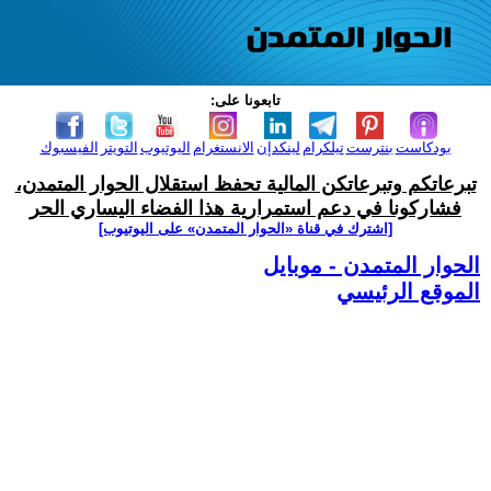
تابعونا على:
بودكاست
بنترست
تيلكرام
لينكدإن
الانستغرام
اليوتيوب
التويتر
الفيسبوك
تبرعاتكم وتبرعاتكن المالية تحفظ استقلال الحوار المتمدن،
فشاركونا في دعم استمرارية هذا الفضاء اليساري الحر
[اشترك في قناة ‫«الحوار المتمدن» على اليوتيوب]
الحوار المتمدن - موبايل
الموقع الرئيسي