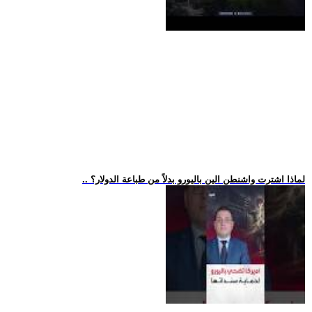
.. لماذا اشترت واشنطن الين باليورو بدلاً من طباعة الدولار؟