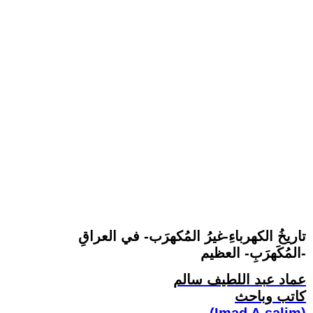
تاريخُ الكهرباءِ-غيرُ المُكهرَب- في العراقِ
-المُكَهرَبِ- العظيم
عماد عبد اللطيف سالم
كاتب وباحث
(Imad A.salim)