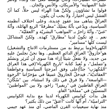
علينا "الصهاينة" والأمريكان، والأنسِ والجان..
قولوا ما تشاؤون.. ولكنَّ هذا الهراء ليس حلاًّ، كما أنّ
الفشل ليس اختياراً، ولا يجب أن يكون.
العراقُ يتباهى منذ عقودٍ عديدة، وعلى اختلاف أنظمته
السياسية، ويدّعي بأنّهُ يمتلِكُ "مطرقةً" الريع الهائلة، وأنّهُ
"غنيّ"، وأنّهُ زاخرٌ بـ "المواهب" البشريّة و "العقليّة".
نعم .. قد تكونُ لدينا "مطارقَ" كهذه.. ولكنّ المشاكلَ
ليست كلّها "مسامير".
الكهرباء(وما يرتبِط بهِ من مستلزمات الانتاجِ والتشغيل)
هو"خازوقُ" العراقِ الدائمِ العظيم.. وها نحنُ نجلسُ عليهِ
من جديد، ولا نفعلُ شيئاً إزاء هذا سوى أن نُثرثِر ونشتُمَ
و"نتململ"، و نُعيدُ كتابة "تاريخ الكهرباء"(في هذا العراق
"المُكَهرَبِ" جدّاً)على وفق أمزجتنا السياسيةِ وعواطفنا
"العقائديّة"، فيدخلُ الخازوقُ عميقاً في مؤخرّاتنا "الرخوةِ
-–الواسعة"، ولا فرقَ في ذلك ولا استثناء، بين "سُكّانِ"
العراقِ القاطنينَ في "ريفيرا" زاخو، ولا بين "المواطنينَ"
المنسيّينَ في "مملَحَةِ" الفاو.
هل بدأت كوابيس الكهرباء لدينا مع بداية الكوابيس
"الترامبيّة"، أم أنّها كانت "أعتقُ" من ذلكَ بكثير؟
منذ نهاية سبعينيات القرن الماضي، أي منذ عهد جيمي