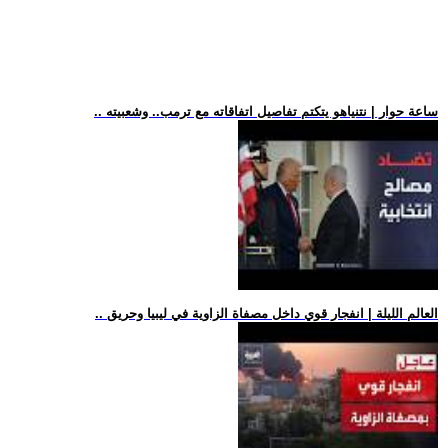
.. ساعة حوار | نتنياهو يتكتم تفاصيل اتفاقاته مع ترمب.. وشعبيته
.. العالم الليلة | انفجار قوي داخل مصفاة الزاوية في ليبيا وحريق