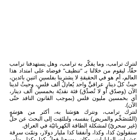
لنترك ترامب، وما يفكّر به ترامب، وهل يستهدفنا ترامب
حقّاً، ليقوم من خلالنا بـ "تنظيف" فوضاه على امتداد هذا
العالم، أم هو في الحقيقةِ لا يشترينا بفلسينِ اثنينِ بائدينِ،
حيثُ كلّ دينارٍ عراقيٍّ واحد يُعادِلُ ألف فلسٍ، وحيثُ لدينا
الآن (وصدّق أو لا تُصدِّق) فئة نقديّة بخمسين ألف دينار،
أي بخمسين مليون فلس (بموجب القانون النافد حتّى
الآن).
لنترك ترامب، ونترك هوَسَنا به، أكثر من هوَسَهِ
(المُتضَخِّم والمريض) بنفسه، ولنلتَفِت إلى البحث عن حلٍّ
(غير سحريّ) لمشكلة الطاقة الكهربائيّة في العراق.
ستقولونَ كذا، وكذا، وأنفقنا كذا مليار دولار، وتمّت سرقة
عشرات المليارات، وكان بوسعنا فعلُ كذا وكذا، وتآمر