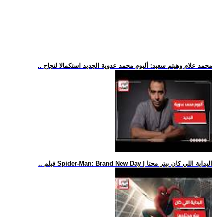
.. محمد علام وهيثم سعيد: ألبوم محمد عدوية الجديد استكمالا لنجاح
.. فيلم Spider-Man: Brand New Day | البداية اللي كان بيتر محتا