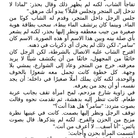
تفاجأ الشاب، لكنه لم يظهر ذلك وقال بحذر: "لماذا لا
تدخل إلى المتجر وتجلس قليلاً؟ يبدو أنك مرهق."
جلس الرجل داخل المتجر، وقدم له الشاب كوبًا من
الماء. وبينما كان يرتشف الماء ببطء، سحب بطاقة هوية
صغيرة من جيب معطفه ونظر إليها بحذر، لكنه لم يشعر
بأي صلة بينه وبين هذا الاسم أو هذه الصورة. الاسم كان
"سامر"، لكن ذلك لم يحرك أي ذكريات في ذهنه.
اقترح الشاب عليه الاتصال بالشرطة، لكن الرجل كان
خائفًا من المجهول، خائفًا من أن يكتشف شيئًا لا يريد
معرفته. خرج من المتجر وعاد إلى الشوارع، يمشي بلا
وجهة. كل خطوة كانت تحمل معه شعورًا بالخوف
والوحدة، لكنه كان يملك أملًا صغيرًا في داخله: أن يجد
نفسه، أو أن يجد من يعرفه.
في زاوية شارع مزدحم، لمح امرأة تقف بجانب عربة
طعام. كانت تنظر إليه بدهشة، ثم تقدمت نحوه وقالت
بصوت متردد: "سامر؟ هل هذا أنت؟"
توقف الرجل ونظر إليها بصمت. كانت في عينيها نظرة
مزيج من الحزن والفرح. لكنه لم يتذكرها. قال بصوت
يائس: "أنا آسف... لا أعرف من أنت."
ابتسمت المرأة بحزن وأجابت: