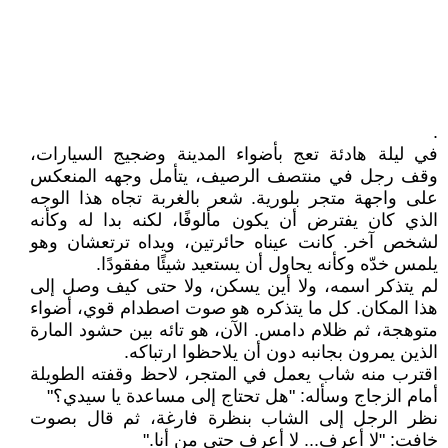
.
في ليلة هادئة تعج بأضواء المدينة وضجيج السيارات،
وقف رجل في منتصف الرصيف، يتأمل وجهه المنعكس
على واجهة متجر بلورية. شعر بالغربة تجاه هذا الوجه
الذي كان يفترض أن يكون مألوفًا، لكنه بدا له وكأنه
لشخص آخر. كانت عيناه حائرتين، ويداه ترتعشان وهو
يلمس خدّه وكأنه يحاول أن يستعيد شيئًا مفقودًا.
لم يتذكر اسمه، ولا أين يسكن، ولا حتى كيف وصل إلى
هذا المكان. كل ما يتذكره هو صوت اصطدام قوي، أضواء
متوهجة، ثم ظلام دامس. الآن، هو تائه بين حشود المارة
الذين يمرون بجانبه دون أن يلاحظوا ارتباكه.
اقترب منه شاب يعمل في المتجر، لاحظ وقفته الطويلة
أمام الزجاج وسأله: "هل تحتاج إلى مساعدة يا سيدي؟"
نظر الرجل إلى الشاب بنظرة فارغة، ثم قال بصوت
خافت: "لا أعرف... لا أعرف حتى من أنا."