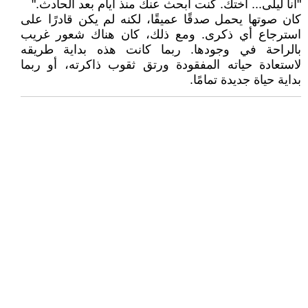
"أنا ليلى... أختك. كنت أبحث عنك منذ أيام بعد الحادث."
كان صوتها يحمل صدقًا عميقًا، لكنه لم يكن قادرًا على
استرجاع أي ذكرى. ومع ذلك، كان هناك شعور غريب
بالراحة في وجودها. ربما كانت هذه بداية طريقه
لاستعادة حياته المفقودة ورتق ثقوب ذاكرته، أو ربما
بداية حياة جديدة تمامًا.