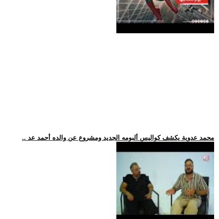
.. محمد عدوية يكشف كواليس ألبومه الجديد ومشروع عن والده أحمد عد