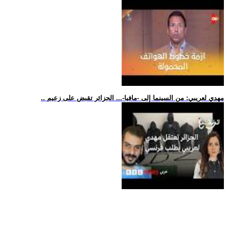
.. مهدي لعريبي: من السينما إلى -مافيا-... الجزائر تقبض على زعيم