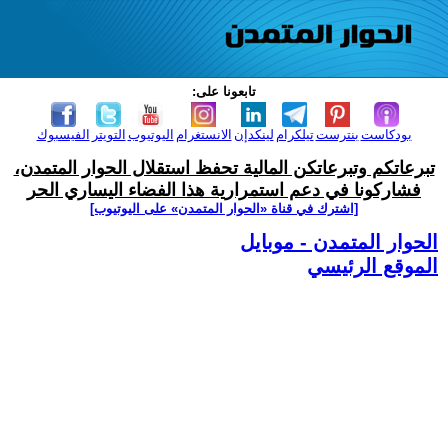
تابعونا على:
بودكاست
بنترست
تيلكرام
لينكدإن
الانستغرام
اليوتيوب
التويتر
الفيسبوك
تبرعاتكم وتبرعاتكن المالية تحفظ استقلال الحوار المتمدن،
فشاركونا في دعم استمرارية هذا الفضاء اليساري الحر
[اشترك في قناة ‫«الحوار المتمدن» على اليوتيوب]
الحوار المتمدن - موبايل
الموقع الرئيسي