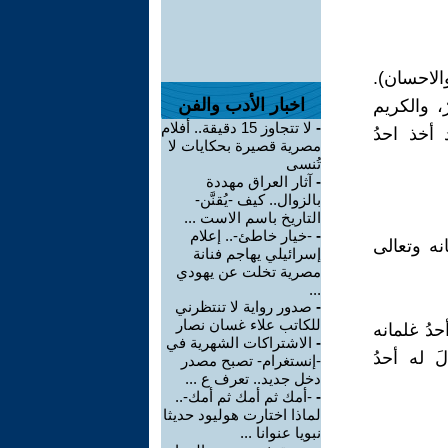
الاحسان).
اخبار الأدب والفن
ٌ، والكريم
-
لا تتجاوز 15 دقيقة.. أفلام
 أخذ احدُ
مصرية قصيرة بحكايات لا
تُنسى
-
آثار العراق مهددة
بالزوال.. كيف -يُقنَّن-
التاريخ باسم الاست ...
-
-خيار خاطئ-.. إعلام
نه وتعالى
إسرائيلي يهاجم فنانة
مصرية تخلت عن يهودي
...
-
صدور رواية لا تنتظرني
للكاتب علاء غسان نصار
دُ غلمانه
-
الاشتراكات الشهرية في
َ له أحدُ
-إنستغرام- تصبح مصدر
دخل جديد.. تعرف ع ...
-
-أمك ثم أمك ثم أمك-..
لماذا اختارت هوليود حديثا
نبويا عنوانا ...