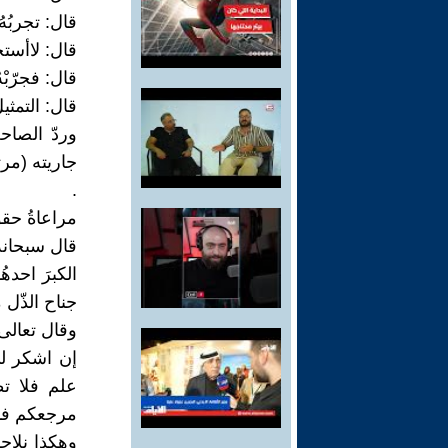
قال: تجربُهُ 
قال: لاأستجي
قال: فجرّبْه
قال: التمثيل
وردّ الصاحب
جاريته (مرت
.
مراعاةُ حق
قال سبحانه و
الكبرَ احده
جناح الذّل 
وقال تعالى:
إن اشكر لي
علم فلا تطع
مرجعكم فأنب
وهكذا نلاح