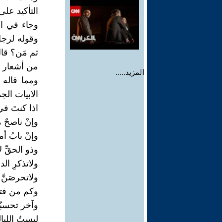
التأكيد على 
وجاء في ال
وقوله لرجل 
ثم مَن؟ قال:
من أشعار م
المزيد.....
ومما قاله 
الابيات الجم
اذا كنتَ في
وإنْ ناصحٌ منك
وإنْ بابُ أمر
وذو الحقِّ ل
ولاتذكرِ الد
ولاتحرصَنَّ 
وكم من فتىً
وآخر تحسبُهُ 
لبستُ الليا