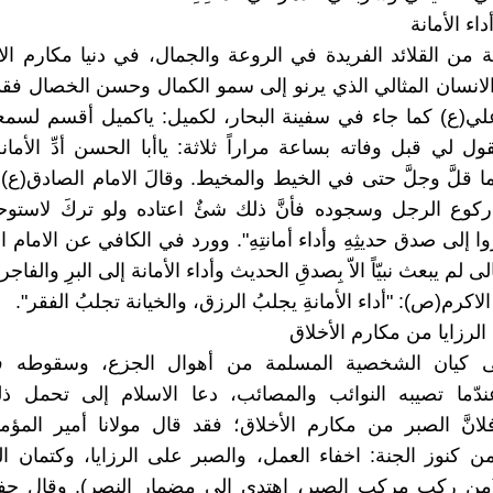
ء الأمانة
نة من القلائد الفريدة في الروعة والجمال، في دنيا مكارم الا
الانسان المثالي الذي يرنو إلى سمو الكمال وحسن الخصال فقد
لي(ع) كما جاء في سفينة البحار، لكميل: ياكميل أقسم لسم
ل لي قبل وفاته بساعة مراراً ثلاثة: ياأبا الحسن أدِّ الأمانة
ما قلَّ وجلَّ حتى في الخيط والمخيط. وقالَ الامام الصادق(ع):
كوع الرجل وسجوده فأنَّ ذلك شئٌ اعتاده ولو تركَ لاستوح
 إلى صدق حديثِهِ وأداء أمانتِهِ". وورد في الكافي عن الامام 
الى لم يبعث نبيّاً الاّ بِصدقِ الحديث وأداء الأمانة إلى البرِ والفاجر"
لاكرم(ص): "أداء الأمانةِ يجلبُ الرزق، والخيانة تجلبُ الفقر".
الرزايا من مكارم الأخلاق
ى كيان الشخصية المسلمة من أهوال الجزع، وسقوطه ف
ندّما تصيبه النوائب والمصائب، دعا الاسلام إلى تحمل ذل
فلانَّ الصبر من مكارم الأخلاق؛ فقد قال مولانا أمير المؤمن
ن كنوز الجنة: اخفاء العمل، والصبر على الرزايا، وكتمان ا
(من ركب مركب الصبر، إهتدى إلى مضمار النصر). وقال حفيد