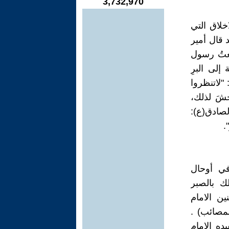
3,732,970
خلاق التي
 قال أمير
عتُ رسول
 إلى البرِ
 "لاتنظروا
شَ لذلك،
الصادق(ع):
.
ي أوحال
ك بالصبر
ين الامام
لمصائب) .
ه الامام