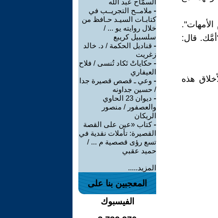
السمّاح عبد الله
-
ملامــح التجريــب في
كتابـات السيـد حـافظ من
الأمهات".
خلال روايته يو ... /
سلسبيل كريبع
َّك. قال:
-
قناديل الحكمة / د. خالد
زغريت
-
حكاياتْ تَكاد تُنسى / فلاح
العيفاري
خلاق هذه
-
وعي ـ قصص قصيرة جدا
/ حسين جداونه
-
ديوان 23 الحاوي
والعصفور / منصور
الريكان
-
كتاب «عين على القصة
القصيرة: تأملات نقدية في
تسع رؤى قصصية م ... /
حميد عقبي
المزيد.....
المعجبين بنا على
الفيسبوك