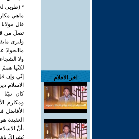
* (طوبى لع
ماهي مكارم
قال مولانا 
تصلَ من قط
ولنرى مايقو
ماالجوادُ عن
ولا الشجاعة
لكنّها هممٌ
إنّي وإن قل
اخر الافلام
الاسلام دين
كان نبيّن
ومكارم الأف
الأفاضل في
العقيدة هو
بأنَّ الاسل
بُشراكَ يامَ