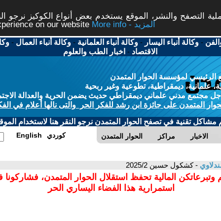
ة التصفح والنشر، الموقع يستخدم بعض أنواع الكوكيز نرجو النق
More info - المزيد
experience on our website
الفن
-
وكالة أنباء اليسار
-
وكالة أنباء العلمانية
-
وكالة أنباء العمال
-
وكا
الاقتصاد
-
اخبار الطب والعلوم
 الرئيسي لمؤسسة الحوار المتمدن
، علمانية، ديمقراطية، تطوعية وغير ربحية
ل مجتمع مدني علماني ديمقراطي حديث يضمن الحرية والعدالة الاجتم
حوار المتمدن على جائزة ابن رشد للفكر الحر والتى نالها أعلام في الفك
م مشاكل تقنية في تصفح الحوار المتمدن نرجو النقر هنا لاستخدام الموقع
كوردي
English
الاخبار
مراكز
الحوار المتمدن
ندلاوي
- كشكول حسين 2025/2
 وتبرعاتكن المالية تحفظ استقلال الحوار المتمدن، فشاركونا 
استمرارية هذا الفضاء اليساري الحر