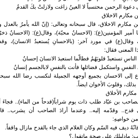
وة الرحمن محتسباً لا العينُ زاغت ولازلتْ بكَ القدمُ
 مكارم الاخلاق
مكارم الاخلاق، قال سبحانه وتعالى: (إنّ الله يأمرُ بالعدل و
 أمير المؤمنين(ع): (الاحسانُ محبّة)، وقال(ع): (الاحسانُ ذخر
، وقال(ع) في مورد آخر: (بالاحسانِ يُستعبدُ الانسان)، وقد
ا المعنى فقال:
ناسِ تستعبدْ قلوبَهُمُ فطالّما استعبدَ الانسانَ إحسانُ
النفسِ واستكمل فضائلها فأنت بالنفسِ لابالجسم إنسانُ
رع إلى الاحسان بجميع أوجهه الجميلة لنكسب رضا الله سبحا
 بذلك، وقلوبَ الأخوان ايضاً.
ارم الأخلاق
صاحب بن عبّاد طلب ذات يوم شراباً(قدحاً من الماء).. فجاءَ أح
قدح.. وقدّمه إليه.. وعندما أرادَ الصاحب أن يشرب.. قال
ن خواصِهِ:
نّهُ ديف فيه السّم وكان الغلام الذي جاء بالقدح مازال واقفاً.
ب: مادليلك على صحة ماتقول؟