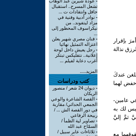
-
عودة شيرين عبد الوهاب
تشعل المسرح.. استقبال
حافل وانتقادات ت ...
-
نوادر أدبية وفنية في
مزاد ليتفوند.. من
نيكراسوف المحظور إلى
...
-
فنان مصري شهير يعلن
رَ بإقرار
اعتزاله التمثيل نهائيا
لرزق نذالة
-
رجل يعيش داخل لوحة
إعلانية.. نتفليكس تبتكر
أغرب دعاية لفيلم ...
المزيد.....
يبلغن عندكَ
كتب ودراسات
واخفض لهما
-
ديوان 24 شعر / منصور
الريكان
-
القصة الشاعرة والوعي
 في عامين-
الجمعي الحداثي/ مقاربة
ليس لك به
في دور القصة الش ... /
ربيحة الرفاعي
مَّ إليَّ
-
تصاوير لية الظمأ /
السمّاح عبد الله
-
ثلاثاءات عابر سبيل /
قوقهما مع