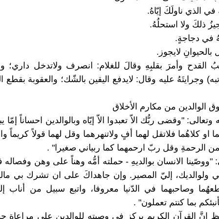
في الذي ناولَكَ إيّاهُ.
زُ ذلكَ ولا استحلُهُ.
ُ في دجاجةٍ.
 بالحيوانِ لايجوز.
ُ القدح وأمرَ بقلبِهِ وقالَ للغلام: انصرف ولاتدخل داري؛ وأم
به) وجرايتَهُ عليه وقال: لايدفع اليقين بالشّك؛ والعقوبة بقطع ا
وق الوالدين من مكارم الأخلاق
تعالى: "وقضى ربُّك الاّ تعبدوا الاّ إيّاه وبالوالدين احساناً إمّا 
ُما او كلاهُما فلاتقل لهما أفٍ ولاتنهرهما وقل لهما قولاً كريماً 
من الرحمةِ وقل ربّ ارحمهما كما ربياني صغيرا" .
 "ووصّينا الانسان بوالديهِ - حملته أمُّه وهناً على وهن وفصاله
 ولوالديك، إليّ المصير. وإن جاهداكَ على ان تشرك بي ما
هُما وصاحبهما في الدّنيا معروفا، واتبع سبيل من أناب إليَّ ث
ئكم بما كنتم تعملون" .
ظ انَّ القرآن الكريم يركز في وصيته للوالدين على مراعاة ح