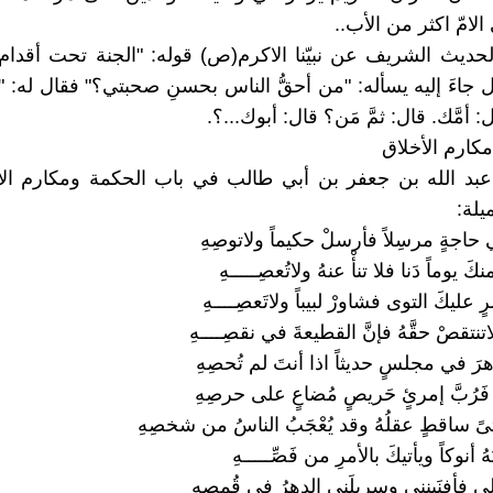
الامّ اكثر من الأب..
حديث الشريف عن نبيّنا الاكرم(ص) قوله: "الجنة تحت أقدام 
جاءَ إليه يسأله: "من أحقُّ الناس بحسنِ صحبتي؟" فقال له: "أم
 أمَّك. قال: ثمَّ مَن؟ قال: أبوك...؟.
كارم الأخلاق
عبد الله بن جعفر بن أبي طالب في باب الحكمة ومكارم الأ
يلة:
 حاجةٍ مرسِلاً فأرسلْ حكيماً ولاتوصِهِ
َ يوماً دَنا فلا تنأْ عنهُ ولاتُعصِـــــهِ
ٍ عليكَ التوى فشاورْ لبيباً ولاتَعصِــــهِ
اتنتقصْ حقَّهُ فإنَّ القطيعةَ في نقصِــــهِ
هرَ في مجلسٍ حديثاً اذا أنتَ لم تُحصِهِ
فَرُبَّ إمرئٍ حَريصٍ مُضاعٍ على حرصِهِ
 ساقطٍ عقلُهُ وقد يُعْجَبُ الناسُ من شخصِهِ
أنوكاً ويأتيكَ بالأمرِ من فَصِّـــــهِ
لي فأفنَينني وسربلَني الدهرُ في قُمصِهِ