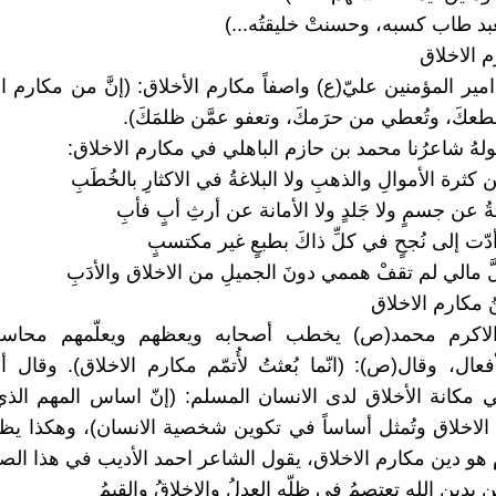
بد طاب كسبه، وحسنتْ خليقتُه...)
 الاخلاق
امير المؤمنين عليّ(ع) واصفاً مكارم الأخلاق: (إنَّ من مكارم ا
عكَ، وتُعطي من حرَمكَ، وتعفو عمَّن ظلمَكَ).
لهُ شاعرُنا محمد بن حازم الباهلي في مكارم الاخلاق:
 كثرة الأموالِ والذهبِ ولا البلاغةُ في الاكثارِ بالخُطَبِ
ُ عن جسمٍ ولا جَلدٍ ولا الأمانة عن أرثِ أبٍ فأبِ
 أدّت إلى نُجحٍ في كلِّ ذاكَ بطبعٍ غير مكتسبٍ
َّ مالي لم تقفْ هممي دونَ الجميلِ من الاخلاق والأدَبِ
ُ مكارم الاخلاق
ا الاكرم محمد(ص) يخطب أصحابه ويعظهم ويعلّمهم محاسن
عال، وقال(ص): (انّما بُعثتُ لأُتمّم مكارم الاخلاق). وقال أح
 مكانة الأخلاق لدى الانسان المسلم: (إنّ اساس المهم الذي
 الاخلاق وتُمثل أساساً في تكوين شخصية الانسان)، وهكذا ي
ام هو دين مكارم الاخلاق، يقول الشاعر احمد الأديب في هذا الص
ن بدينِ اللهِ تعتصمُ في ظلّهِ العدلُ والاخلاقُ والقيمُ