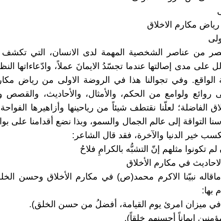
ياض مكارم الاخلاق
ولى
نصر من عناصر الشخصية المهمة لدى الانسان، التي تكشف
ل على مدى إصالتها عندما تجسّدُ الايمانَ عملاً، وادّعاءاتها النظر
لواقع. وفي تجوالنا هذا في الروضة الاولى من رياض مكارم
 روائع ولوامع من الحكم، والأمثال، والأحاديث، والقصص و
ق الفاضلة؛ لعلّنا نقتطف شيئاً من رياحينها وأزاهيرها الفواحة؛ ل
سنا التواقة إلى عالم الجمال والسمو، وبذا نضع أقدامنا على بوا
كسب خير الدنيا والآخرة، فقد قال الشاعر:
لم تكونوا مثلهم إنّ التشبُّه بالكرامِ فلاحُ
لاحاديث في مكارم الأخلاق
اقاله نبيّنا الاكرم محمد(ص) في مكارم الأخلاق وحسن الخ
 بها:
 في ميزان امرئ يوم القيامة، أفضلُ من حسن الخلق).
ؤمنين ايماناً أحسنهم خلقاً).