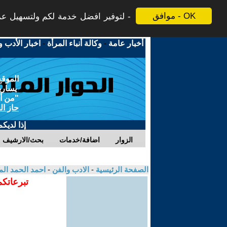
موافق - OK
لتوفير افضل خدمة لكم ولتسهيل عملي
أخبار عامة
-
وكالة أنباء المرأة
-
اخبار الأدب و
الموقع
يسارية
"من أج
حاز ال
إذا لديك
الزوار
اضافة/خدمات
بحث/الارشيف
الصفحة الرئيسية
-
الادب والفن
-
احمد الحمد الم
تبرعاتكم