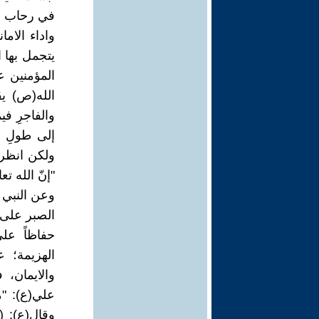
في رحاب أدا
واداء الاما
يتجمل بها 
المؤمنين ع
الله(ص) يقو
والفاجرِ في
إلى طولِ ر
ولكن انظروا
"إنّ الله تع
وعن النبي ا
الصبر على 
حفاظاً عل
الهزيمة؛ ع
والايمان، 
علي(ع): "م
وقال(ع): 