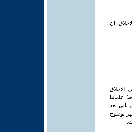
لاخلاق؛ ان
 الاخلاق
دُ علمائنا
 يأتي بعد
ظهر بوضوح
دد: