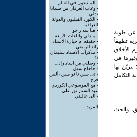
-
المبدعون في العالم
-
وغاب العرفان من سمانا
ندلي ..
-
الكورد الفيليون والدولة
العراقية..
-
هنا سه ر جو
 عن طوبة
-
مندلي واللغات الأربعة
ية تطبيقاً
-
حقيقه أم خيال/ الاستاذ
رائد الربيعي
 الأخلاق
-
مذكرات الاستاذ سليمان
غيرها في
/1
-
وصلني من اساذ راد...
نزيّنَ بها
-
حاحاج سهل
-
ئى سين تا ئو سين ،ألبين
بة التكامل
فرج
-
مع الموسوعي الكوردي
عبد الستار نور علي
-
الى غاليتي
المزيد.....
لق، والحث