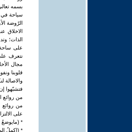
بسمه تعالى
سياحة في ر
الرّوضة الأ
الاخلاق ع
الذات؛ وتدل
على ساحة ا
نتعرف على
مجال الأخلا
قلوبنا ونفو
والاصالة لن
فتشبّهوا إن 
من روائع ا
من روائع م
على الالتزام
* (مايوضعُ
* (اكملُ الم