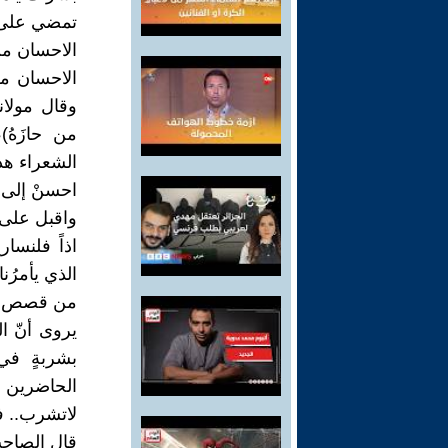
تمضي على دع
الاحسان من
الاحسان من 
وقال مولانا
من حازَهُ)
الشعراء هذ
احسنْ إلى ال
واقبل على 
اذاً فلنسا
الذي يأمرُنا
من قصص مك
يروى أنّ ال
بشربةٍ في 
الحاضرين م
لاتشرب.. فا
قال الصاح