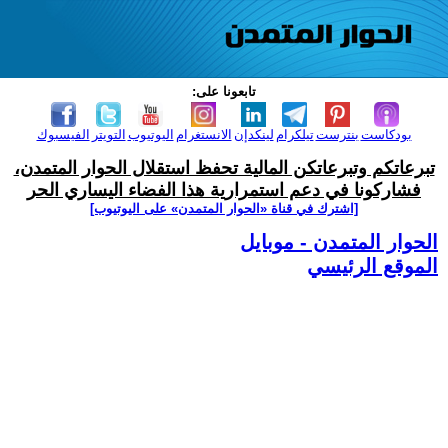
تابعونا على:
بودكاست
بنترست
تيلكرام
لينكدإن
الانستغرام
اليوتيوب
التويتر
الفيسبوك
تبرعاتكم وتبرعاتكن المالية تحفظ استقلال الحوار المتمدن،
فشاركونا في دعم استمرارية هذا الفضاء اليساري الحر
[اشترك في قناة ‫«الحوار المتمدن» على اليوتيوب]
الحوار المتمدن - موبايل
الموقع الرئيسي