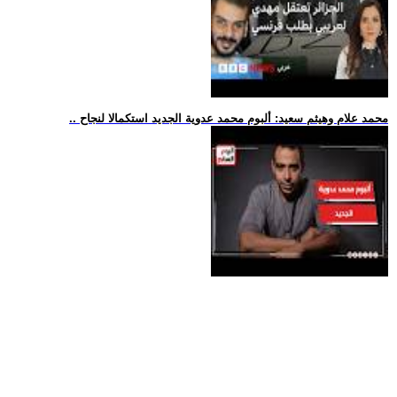
.. محمد علام وهيثم سعيد: ألبوم محمد عدوية الجديد استكمالا لنجاح