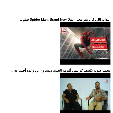
.. فيلم Spider-Man: Brand New Day | البداية اللي كان بيتر محتا
.. محمد عدوية يكشف كواليس ألبومه الجديد ومشروع عن والده أحمد عد