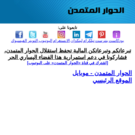
تابعونا على:
بودكاست
بنترست
تيلكرام
لينكدإن
الانستغرام
اليوتيوب
التويتر
الفيسبوك
تبرعاتكم وتبرعاتكن المالية تحفظ استقلال الحوار المتمدن،
فشاركونا في دعم استمرارية هذا الفضاء اليساري الحر
[اشترك في قناة ‫«الحوار المتمدن» على اليوتيوب]
الحوار المتمدن - موبايل
الموقع الرئيسي