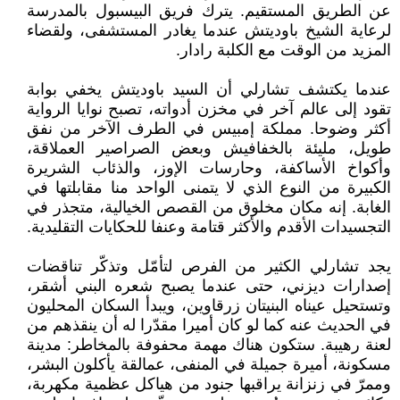
عن الطريق المستقيم. يترك فريق البيسبول بالمدرسة
لرعاية الشيخ باوديتش عندما يغادر المستشفى، ولقضاء
المزيد من الوقت مع الكلبة رادار.
عندما يكتشف تشارلي أن السيد باوديتش يخفي بوابة
تقود إلى عالم آخر في مخزن أدواته، تصبح نوايا الرواية
أكثر وضوحا. مملكة إمبيس في الطرف الآخر من نفق
طويل، مليئة بالخفافيش وبعض الصراصير العملاقة،
وأكواخ الأساكفة، وحارسات الإوز، والذئاب الشريرة
الكبيرة من النوع الذي لا يتمنى الواحد منا مقابلتها في
الغابة. إنه مكان مخلوق من القصص الخيالية، متجذر في
التجسيدات الأقدم والأكثر قتامة وعنفا للحكايات التقليدية.
يجد تشارلي الكثير من الفرص لتأمّل وتذكّر تناقضات
إصدارات ديزني، حتى عندما يصبح شعره البني أشقر،
وتستحيل عيناه البنيتان زرقاوين، ويبدأ السكان المحليون
في الحديث عنه كما لو كان أميرا مقدّرا له أن ينقذهم من
لعنة رهيبة. ستكون هناك مهمة محفوفة بالمخاطر: مدينة
مسكونة، أميرة جميلة في المنفى، عمالقة يأكلون البشر،
وممرّ في زنزانة يراقبها جنود من هياكل عظمية مكهربة،