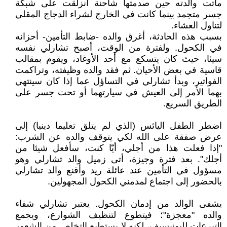
ماتت والدته حين صدمتها شاحنة انزلقت على شبكة
جسر متجمد بينما كانت في الخارج لشراء الدجاج المقلي
لتناول العشاء.
بسبب هذه الحادثة، أغرق والده -ضابط التأمين- أحزانه
في الكحول. ولفترة من الوقت، أصبح تشارلي نفسه
سيئا، حيث كان يتسكع مع أحد الأوغاد، ويقوم بمقالب
قاسية في بعض الأحيان. ثم فقد والده وظيفته، وتراكمت
الفواتير، وبدأ تشارلي في التساؤل عما إذا كان سينتهي
بهما الأمر إلى العيش في سيارتهما أو تحت جسر على
الطريق السريع.
اضطر الطفل اليائس (الذي لم يتلق تعليما دينيا) إلى
عرض صفقة على الله لكي يتوقف والده عن الشرب:
"إذا فعلت هذا من أجلي، أيّا كنت، سأفعل شيئا من
أجلك". بعد فترة وجيزة، أتى زميل والد تشارلي وهو
مسؤول في التأمين عند عائلة ريد وأقنع والد تشارلي
بالحضور إلى اجتماع لمدمني الكحول المجهولين.
يشفى الوالد من إدمان الكحول. يعتبر تشارلي شفاء
والده "معجزة"؛ فيتطوع لتنظيف الشوارع، ويجمع
التبرعات لليونيسيف، لكنه لا يستطيع التخلص من الشعور