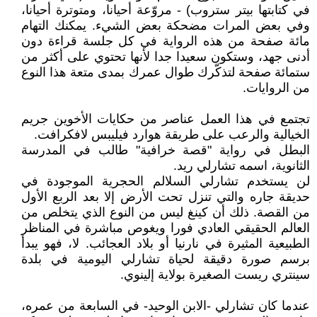
في كتابتها بيتر ستروب) - مروّعة أحيانا، ومتوترة أحيانا،
وفي بعض المرات مضحكة بعض الشيء. يمكنك التهام
مائة صفحة من هذه الرواية في كل جلسة قراءة دون
أدنى جهد، وستكون سعيدا جدا لأنها تحتوي على أكثر من
ستمائة صفحة لتذكّرك طوال عمرك بمدى متعة هذا النوع
من الروايات.
تجتمع في هذا العمل عناصر من حكايات الأخوين جريم
الخيالية والرعب على طريقة هوارد فيليبس لافكرافت.
البطل في رواية "قصة خرافية" طالب في المدرسة
الثانوية، اسمه تشارلي ريد.
لن يستخدم تشارلي السلالم الحجرية الموجودة في
حديقة جاره والتي تنزل تحت الأرض إلا بعد الربع الأول
من القصة. ذلك أن كينغ ليس من النوع الذي يتخلص من
العالم الحقيقي العادي فورا ويغوص مباشرة في المناظر
الطبيعية المثيرة في نارنيا أو بلاد العجائب. لا، فهو يبدأ
برسم صورة دقيقة لحياة تشارلي اليومية في بلدة
سينتري ريست الصغيرة بولاية إلينوي.
عندما كان تشارلي -الابن الوحيد- في السابعة من عمره،