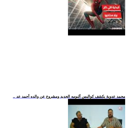
.. محمد عدوية يكشف كواليس ألبومه الجديد ومشروع عن والده أحمد عد