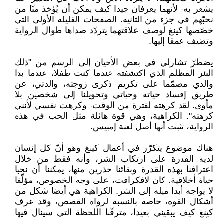
يشعر به، لأنهما يعرفان جيدا كيف يمكن أن يُؤخذ منّا من
نحبّهم في جزء من الثانية. الصفحات القليلة الأولى التي
خصّصها كينغ لوصف علاقتهما يتردّد صداها طوال الرواية
وتضيف عمقا إليها.
يضطرّ تشارلي في بعض الأحيان إلى الرسم من "ذلك
البئر المظلم الذي اكتشفته عندما كنت طفلا، عندما بدا
والدي مصمّما على تكريم ذكرى زوجته، والدتي، عن
طريق إفساد حياته وحياتي وتحويلنا إلى شخصين بلا
مأوى. لقد كرهته لفترة من الوقت، وكرهت نفسي لأنني
كرهته". الكراهية، وهي قوة هائلة مثل الحب في هذه
الرواية، تثبت أنها أصل لعنة إمبيس.
هناك موضوع يتكرّر في أعمال كينغ وهو أنّ كل إنسان
لديه القدرة على ارتكاب الشر، وأنه فقط من خلال
اعترافنا بهذه القدرة وبقائنا حذرين منها، يمكننا أن نحيا
حياة أخلاقية. كان لافكرافت، على وجه الخصوص، مؤلّفا
لا يواجه أبدا ميله إلى الشر. الكراهية هي أيضا شكل من
أشكال القوة، خاصة بالنسبة لرواة القصص، وقد عرف
كينغ كيف يبقيني بعيدا، مترقّبا اللحظة التي سينال فيها