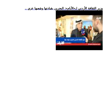
.. وزير الثقافة الأردني لـ«الأيام»: البحرين بقيادتها وشعبها عزي