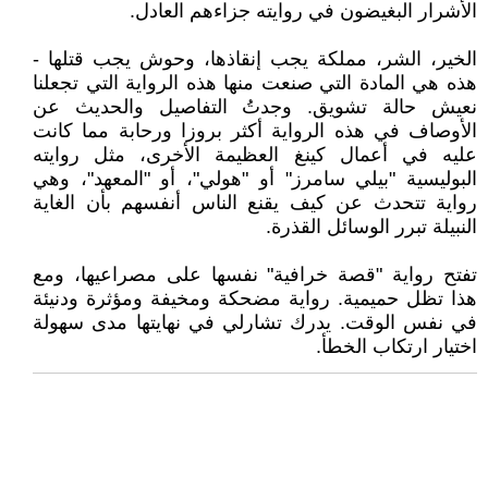
الأشرار البغيضون في روايته جزاءهم العادل.
الخير، الشر، مملكة يجب إنقاذها، وحوش يجب قتلها -
هذه هي المادة التي صنعت منها هذه الرواية التي تجعلنا
نعيش حالة تشويق. وجدتُ التفاصيل والحديث عن
الأوصاف في هذه الرواية أكثر بروزا ورحابة مما كانت
عليه في أعمال كينغ العظيمة الأخرى، مثل روايته
البوليسية "بيلي سامرز" أو "هولي"، أو "المعهد"، وهي
رواية تتحدث عن كيف يقنع الناس أنفسهم بأن الغاية
النبيلة تبرر الوسائل القذرة.
تفتح رواية "قصة خرافية" نفسها على مصراعيها، ومع
هذا تظل حميمية. رواية مضحكة ومخيفة ومؤثرة ودنيئة
في نفس الوقت. يدرك تشارلي في نهايتها مدى سهولة
اختيار ارتكاب الخطأ.