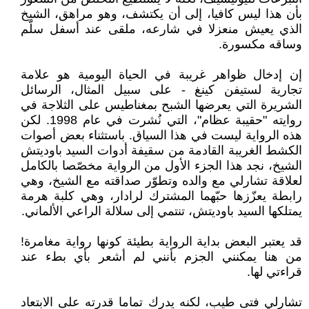
بأن هذا ليس كافيا، إلى أن يكتشف، وهو مراهق، الشيخ
الذي يعيش منعزلا في شارعه، ملقى عند أسفل سلّم
وساقه مكسورة.
إن إدخال ظواهر غريبة في الحياة اليومية هو علامة
تجارية لستيفن كينغ - على سبيل المثال، الرسائل
الشريرة التي يعرضها الشبح بمغناطيس على الثلاجة في
روايته "حقيبة عظام"، التي نُشرت في عام 1998. لكن
هذه الرواية ليست في هذا السياق. باستثناء بعض أصوات
الكشط الغريبة القادمة من سقيفة أدوات السيد باوديتش
الشيخ، نجد هذا الجزء الأول من الرواية مخصّصا بالكامل
لعلاقة تشارلي مع والده وتطوّر صداقته مع الشيخ، وهي
رابطة يعزّزها حبّهما المشترك لرادار، وهي كلبة هرمة
يمتلكها السيد باوديتش، تنتمي إلى سلالة الراعي الألماني.
قد يعتبر البعض بداية الرواية بطيئة كونها رواية مغامرة!
من هنا يمكنني الجزم بأنني لم أشعر بأي بطء عند
قراءتي لها.
تشارلي فتى طيب، لكنه يدرك تماما قدرته على الابتعاد