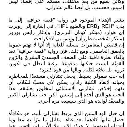
وكائن شنيع من بُعد مختلف، مصمِّم على إفساد ليس
إمبيس فحسب، بل أيضا عالم تشارلي.
يشير الإهداء الموجود في رواية "قصة خرافية" إلى ما
يلي: "REH وERB وبالطبع HPL"، في إشارة إلى روبرت
إي هوارد (مبتكر كونان البربري)، وإدغار رايس بوروز
(مبتكر شخصية طرزان) وإتش بي لافكرافت.
إن قصص المغامرات مسلّية للغاية إلا أنها لا تهتم عموما
بالعمق العاطفي. ومع ذلك، فإن رواية "قصة خرافية" تعد
بإلقاء نظرة ثاقبة على الضعف الجسديّ البشريّ والرّوح
القويّة. ليست حبكتها مدفوعة برغبة البطل في تكوين
ثروة، بل بحُبّه لكلبة. ويالها من قوة كبيرة!
إنه حب طفولي بسيط، يجعل تشارلي مستعدّا للمخاطرة
بحياته لإنقاذ الكلبة رادار. يمكن لأي محبّ للكلاب أن
يفهم إخلاص تشارلي الاستثنائي لمخلوق يعشقه. هذا
الحب هو الذي أخذه إلى إمبيس، لكن حب تشارلي الكبير
والمعقّد لوالده هو الذي سيعيده مرة أخرى.
إن حبل الود المتين الذي يربط تشارلي بأبيه، هو مكافأة
حصل عليها كلاهما بعد عناء، مقابل ما مرّا به معا وما
أنجزاه لبعضهما. لا يتردّد الابن ولا الأب في التعبير عما