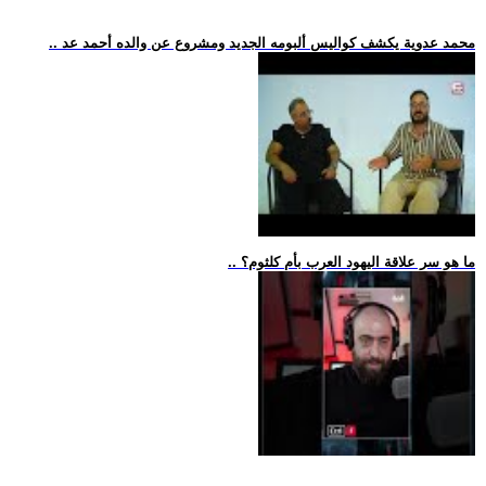
.. محمد عدوية يكشف كواليس ألبومه الجديد ومشروع عن والده أحمد عد
.. ما هو سر علاقة اليهود العرب بأم كلثوم؟