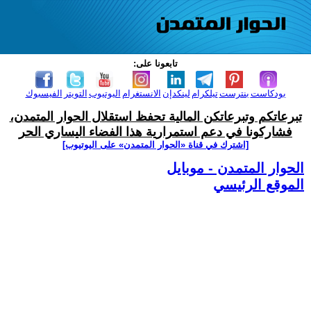
تابعونا على:
بودكاست
بنترست
تيلكرام
لينكدإن
الانستغرام
اليوتيوب
التويتر
الفيسبوك
تبرعاتكم وتبرعاتكن المالية تحفظ استقلال الحوار المتمدن،
فشاركونا في دعم استمرارية هذا الفضاء اليساري الحر
[اشترك في قناة ‫«الحوار المتمدن» على اليوتيوب]
الحوار المتمدن - موبايل
الموقع الرئيسي