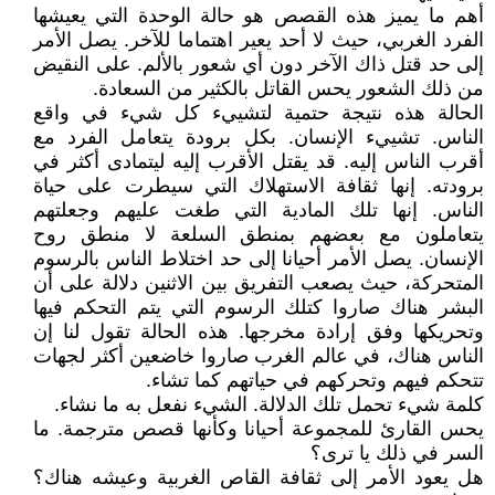
أهم ما يميز هذه القصص هو حالة الوحدة التي يعيشها
الفرد الغربي، حيث لا أحد يعير اهتماما للآخر. يصل الأمر
إلى حد قتل ذاك الآخر دون أي شعور بالألم. على النقيض
من ذلك الشعور يحس القاتل بالكثير من السعادة.
الحالة هذه نتيجة حتمية لتشييء كل شيء في واقع
الناس. تشييء الإنسان. بكل برودة يتعامل الفرد مع
أقرب الناس إليه. قد يقتل الأقرب إليه ليتمادى أكثر في
برودته. إنها ثقافة الاستهلاك التي سيطرت على حياة
الناس. إنها تلك المادية التي طغت عليهم وجعلتهم
يتعاملون مع بعضهم بمنطق السلعة لا منطق روح
الإنسان. يصل الأمر أحيانا إلى حد اختلاط الناس بالرسوم
المتحركة، حيث يصعب التفريق بين الاثنين دلالة على أن
البشر هناك صاروا كتلك الرسوم التي يتم التحكم فيها
وتحريكها وفق إرادة مخرجها. هذه الحالة تقول لنا إن
الناس هناك، في عالم الغرب صاروا خاضعين أكثر لجهات
تتحكم فيهم وتحركهم في حياتهم كما تشاء.
كلمة شيء تحمل تلك الدلالة. الشيء نفعل به ما نشاء.
يحس القارئ للمجموعة أحيانا وكأنها قصص مترجمة. ما
السر في ذلك يا ترى؟
هل يعود الأمر إلى ثقافة القاص الغربية وعيشه هناك؟