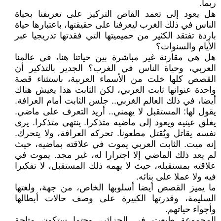
ربما.
هل يعود إلى تعمد القاص التركيز على تعريفنا بحياة
الناس في ذلك الغرب ليعرفنا على حقيقتها، باعتبارها حياة
باردة تفتقد الكثير من حميميتها التي فقدتها تدريجيا عبر
الأيام والسنوات؟
هل هي مقارنة غير مباشرة بين حياتنا هنا، في عالمنا
العربي، وحياة الناس في الغرب؟ الجدير بالتذكير أن
القصص كلها خلت من الأسماء العربية، باستثناء قصة
واحدة عنوانها ثابت العربي، لكن الثابت هذا يعيش هناك
أيضا، في ذلك العالم الغربي.. جلس الثابت أمام العرافة.
يقول لها: المستقبل لا يهمني.. أريد التعرف على ماضي.
يغلق عينيه ويعود إلى ماضيه متذكرا. ينتهي متذكرا. يرى
نفسه يقاتل ويُقتل مطعونا. تحركه العرافة، ولا يتحرك.
إنه ميت. الثابت العربي يموت في علاقته بماضيه، حيث
لم يعد ذلك الماضي إلا اجترارا له، غير مجد. يموت في
علاقته بمستقبله، حيث لا يهمه ذلك المستقبل، لا تفكيرا
فيه ولا عملا على بنائه.
ما يميز القصص أيضا أسلوبها الخاص، من جهة، ولغتها
السليمة، وقدرتها الكبيرة على وصف حالات أبطالها
وأجواء حياتهم.
المجموعة طبعت في الجزائر، وحتما ستكون متاحة