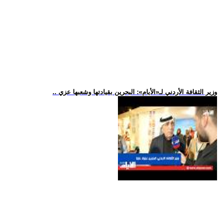
.. وزير الثقافة الأردني لـ«الأيام»: البحرين بقيادتها وشعبها عزي