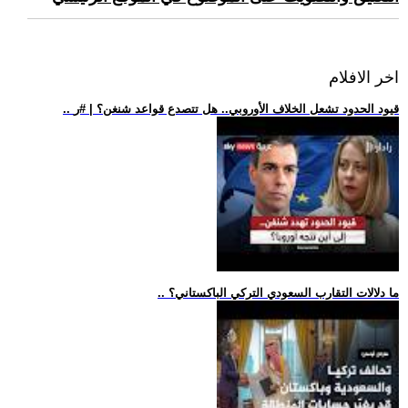
اخر الافلام
.. قيود الحدود تشعل الخلاف الأوروبي.. هل تتصدع قواعد شنغن؟ | #ر
.. ما دلالات التقارب السعودي التركي الباكستاني؟