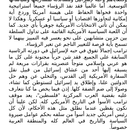
التوسعية. أما عالمياً فقد نفذ الرؤساء جميعاً استراتيجية
واحدة فحواها الحفاظ على هيمنة أمريكا وردع أية
إمكانية لتجاوزها اقتصاديا أو سياسيا أو عسكرياً. وهكذا لا
يمكن أن تأتي الانتخابات الأمريكية جوهرياً بأي جديد. كما
أن اللعبة السياسية الأمريكية القائمة على تداول السلطة
بين حزبين متشابهين على نحو يعسر فيه التمييز بينهما لا
تسمح بأية فرصة للتغيير الناجم عن تغير الرؤساء.
ترامب إجمالاً تفوق في حبه لإسرائيل في دورته الرئاسية
السابقة على الجميع. فقد شن حرباً مجنونة على كل ما
هو عربي وإسلامي متوجاً عنصريته بقرارات مريعة لم
يسبقه إليها أحد من عشاق إسرائيل من قبيل نقل
السفارة الأمريكية إلى القدس، والتخلي عن وهم حل
الدولتين علنا، وإطلاق يد إسرائيل لتستوطن كما تشاء،
وصولا إلى ضم الضفة كلها. إذن فيما يخص ما كنا نتعارف
عليه بقضية العرب المركزية "فلسطين"، يعد موقف
ترامب الأسوأ في التاريخ الأمريكي كله. لكن علينا أن
نكون يقظين عندما نطلق مثل هذه الأحكام، لأن كل
رئيس أمريكي جديد أسوأ من سلفه بحكم عوامل صيروة
السياسة والتاريخ في العالم كله والمنطقة العربية
خصوصاً.