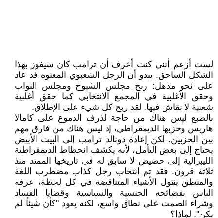
لست أزعم أنني كنت أعرف أن ترامب كان سيفوز بهذا
الشكل الساحق. يبدو أن الرجل الشعبوي المعتوه قد عاد
على نحو مذهل: ربح مجلس الشيوخ ومجلس النواب
وحقق الأغلبية في المجمع الانتخابي كما حقق أغلبية
شعبية لا نقاش فيها. لقد ربح كل شيء على الإطلاق.
بالطبع ليس هناك من حاجة لذرف الدموع على كامالا
هاريس وحزبها الديمقراطي، إذ ليس هناك من فارق مهم
بين الحزبين. لكن إعادة دونالد ترامب إلى البيت الأبيض
يحتاج إلى بعض التأمل، لأنه يكشف انحطاط الديمقراطية
الليبرالية إلى حضيض لا سابق له في تاريخها الممتد منذ
ثلاثة قرون. فقد تم انتخاب رجل كذاب مضطرب اللغة
والمنطق يقول الأشياء المتناقضة في كل لحظة، عرفه
الناس بفضائحه الجنسية والسياسية وقضايا الفساد
وشراء الصمت على نطاق واسع، لكنه يعود "كأن شيئاً لم
يكن". لماذا؟