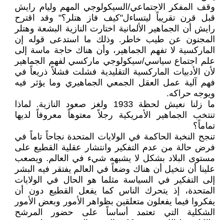
وقف المفكر الاجتماعي/السيكولوجي المهم وليام رايش
قبل قرن تقريباً ليتساءل"كيف فاز هتلر؟" وقد اقترح
رايش أن الجماهير الألمانية اختارت النازية البشعة وهتلر
المجنون عن طيب خاطر. وذلك ما استدعى قوله إن
الماركسية لا تفهم الجماهير، وأن هناك حاجة ماسة إلى
علم اجتماع سياسي/سيكولوجي ماركسي لفهم الجماهير
لأن الأدبيات الماركسية التقليدية فشلت فشلاً ذريعاً في
فهم آلية عمل العقل الجمعي الجماهيري وما يؤثر فيه
ويوجه حراكه.
ما زلنا نعيش لحظة 1933 ولغز صعود النازية. لماذا
تنتخب الجماهير الأمريكية رجلاً معتوهاً معروفاً لديها
تماماً؟
تنجح النخبة الحاكمة في الولايات المتحدة نجاحاً تاماً في
فرض حالة من عدم التفكير وانتشار عقلية القطيع على
مستوى البلاد بشكل لا يشبهه شيء في العالم. ويصعب
علينا أن نتخيل أن هناك وضعاً في العالم يفتقر فيه البشر
إلى التفكير في السياسة مثلما هو الحال في الولايات
المتحدة، إذ يتحرك الناس كما يفعل القطيع دون أن
يفكروا فيما يفعلون متعلقين بظواهر الأمور وبعض الأمور
الشكلية التي تعتمد أساساً على حضور المرشح