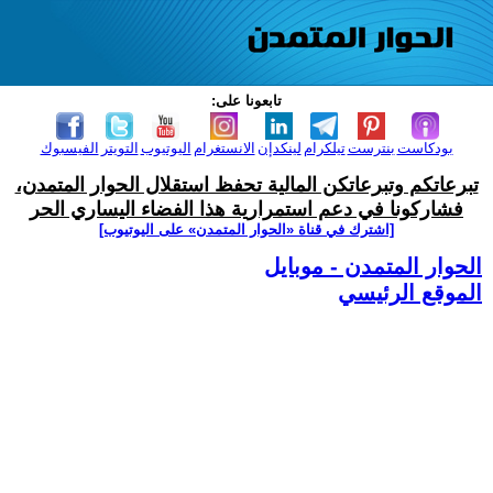
تابعونا على:
بودكاست
بنترست
تيلكرام
لينكدإن
الانستغرام
اليوتيوب
التويتر
الفيسبوك
تبرعاتكم وتبرعاتكن المالية تحفظ استقلال الحوار المتمدن،
فشاركونا في دعم استمرارية هذا الفضاء اليساري الحر
[اشترك في قناة ‫«الحوار المتمدن» على اليوتيوب]
الحوار المتمدن - موبايل
الموقع الرئيسي