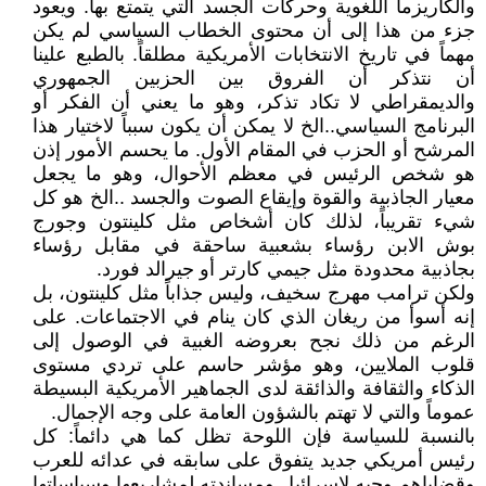
والكاريزما اللغوية وحركات الجسد التي يتمتع بها. ويعود
جزء من هذا إلى أن محتوى الخطاب السياسي لم يكن
مهماً في تاريخ الانتخابات الأمريكية مطلقاً. بالطبع علينا
أن نتذكر أن الفروق بين الحزبين الجمهوري
والديمقراطي لا تكاد تذكر، وهو ما يعني أن الفكر أو
البرنامج السياسي..الخ لا يمكن أن يكون سبباً لاختيار هذا
المرشح أو الحزب في المقام الأول. ما يحسم الأمور إذن
هو شخص الرئيس في معظم الأحوال، وهو ما يجعل
معيار الجاذبية والقوة وإيقاع الصوت والجسد ..الخ هو كل
شيء تقريباً، لذلك كان أشخاص مثل كلينتون وجورج
بوش الابن رؤساء بشعبية ساحقة في مقابل رؤساء
بجاذبية محدودة مثل جيمي كارتر أو جيرالد فورد.
ولكن ترامب مهرج سخيف، وليس جذاباً مثل كلينتون، بل
إنه أسوأ من ريغان الذي كان ينام في الاجتماعات. على
الرغم من ذلك نجح بعروضه الغبية في الوصول إلى
قلوب الملايين، وهو مؤشر حاسم على تردي مستوى
الذكاء والثقافة والذائقة لدى الجماهير الأمريكية البسيطة
عموماً والتي لا تهتم بالشؤون العامة على وجه الإجمال.
بالنسبة للسياسة فإن اللوحة تظل كما هي دائماً: كل
رئيس أمريكي جديد يتفوق على سابقه في عدائه للعرب
وقضاياهم وحبه لإسرائيل ومساندته لمشاريعها وسياساتها