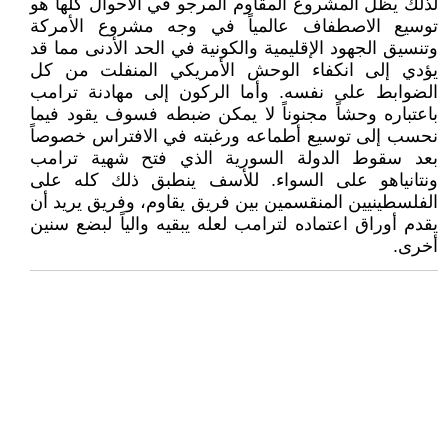
لذلك يظل المشروع المقاوم المرجو في الأحوال كلها هو
توسيع الاصطفاف عالمياً في وجه مشروع الأمركة
وتنسيق الجهود الإقليمية والكونية في الحد الأدنى مما قد
يؤدي إلى انكفاء الوحش الأمريكي المنفلت من كل
الضوابط على نفسه. وأما الركون إلى مهادنة ترامب
باعتباره وحشاً مجنوناً لا يمكن ضبطه فسوف يقود فيما
نحسب إلى توسيع أطماعه ورغبته في الافتراس خصوصاً
بعد سقوط الدولة السورية الذي فتح شهية ترامب
ونتانياهو على السواء. للأسف ينطبق ذلك كله على
الفلسطينيين المنقسمين بين فريق يقاوم، وفريق يريد أن
يقدم أوراق اعتماده لترامب لعله يبقيه والياً لبضع سنين
أخرى.