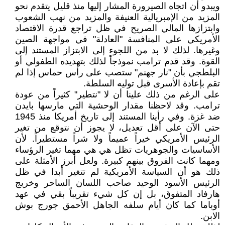
ويبدو أن اتجاه الصيرورة المشار إليها منذ قليل يتقدم نحو
المزيد من الإمبريالية العنيفة والمزيد من نهب الشعوب
وابتزازها المالي الصريح في ظل تراجع قدرة الاقتصاد
الأمريكي على المنافسة "العادلة" في مواجهة الصين
وغيرها. لذلك لا بد من اللجوء إلى الابتزاز المستند إلى
القوة. وقد قدم ترامب نموذجاً لذلك بتهديده الطفولي أو
البلطجي بأن "نار جهنم" ستصب على رأس حماس إذا لم
تقم بإعادة الأسرى قبل توليه السلطة.
على الرغم من ذلك علينا أن لا "نتطير" كثيراً من عودة
ترامب. وقد لاحظنا مقدار الوحشية التي مارسها بايدن
ضد غزة. وفي رأينا المستند إلى تاريخ أمريكا منذ 1945
حتى الآن على أقل تعديل، لا يجوز أن نتوقع من تغير
الرئيس الأمريكي خيراً عميماً ولا شراً مستطيراً. لأن
الأساسيات والجوهريات تظل هي هي مهما تغير الرؤساء
ومهما كانت الفروق بينهم كبيرة. ولعل أبرز الأمثلة على
ذلك هو أن السياسة الأمريكية لم تتغير أبدا في ظل
الرئيس الأسود الوحيد صاحب اللسان الساحر وخريج
هارفاد المتفوق، بل إن كل شيء تقريباً بقي في عهد
أوباما كما كان أيام سلفه الجاهل الأحمق جورج بوش
الابن.