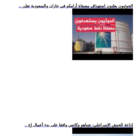
.. الحوثيون يعلنون استهداف مصفاة أرامكو في جازان والسعودية تعلن
.. إذاعة الجيش الإسرائيلي: نتنياهو وكاتس وافقا على بدء أعمال إع