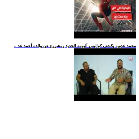
.. محمد عدوية يكشف كواليس ألبومه الجديد ومشروع عن والده أحمد عد