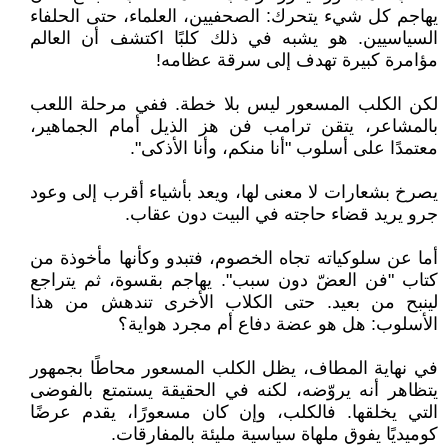
يهاجم كل شيء يتحرك: الصحفيين، العلماء، حتى الحلفاء
السياسيين. هو يشبه في ذلك كلبًا اكتشف أن العالم
مؤامرة كبيرة تهدف إلى سرقة عظامه!
لكن الكلب المسعور ليس بلا خطة. ففي مرحلة اللعب
بالمشاعر، يتقن ترامب فن هز الذيل أمام الجماهير،
معتمدًا على أسلوب "أنا منكم، وأنا الأذكى".
يصرخ بشعارات لا معنى لها، ويعد بأشياء أقرب إلى وعود
جرو يريد قضاء حاجته في البيت دون عقاب.
أما عن سلوكياته تجاه الخصوم، فتبدو وكأنها مأخوذة من
كتاب "فن العضّ دون سبب". يهاجم بقسوة، ثم يتراجع
لينبح من بعيد. حتى الكلاب الأخرى تندهش من هذا
الأسلوب: هل هو عضة دفاع أم مجرد هواية؟
في نهاية المطاف، يظل الكلب المسعور محاطًا بجمهور
يتظاهر أنه يروّضه، لكنه في الحقيقة يستمتع بالفوضى
التي يخلقها. فالكلب، وإن كان مسعورًا، يقدم عرضًا
كوميديًا يفوق ملهاة سياسية مليئة بالمفارقات.