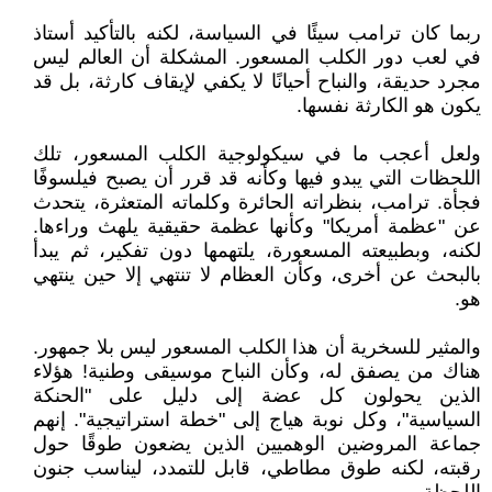
ربما كان ترامب سيئًا في السياسة، لكنه بالتأكيد أستاذ
في لعب دور الكلب المسعور. المشكلة أن العالم ليس
مجرد حديقة، والنباح أحيانًا لا يكفي لإيقاف كارثة، بل قد
يكون هو الكارثة نفسها.
ولعل أعجب ما في سيكولوجية الكلب المسعور، تلك
اللحظات التي يبدو فيها وكأنه قد قرر أن يصبح فيلسوفًا
فجأة. ترامب، بنظراته الحائرة وكلماته المتعثرة، يتحدث
عن "عظمة أمريكا" وكأنها عظمة حقيقية يلهث وراءها.
لكنه، وبطبيعته المسعورة، يلتهمها دون تفكير، ثم يبدأ
بالبحث عن أخرى، وكأن العظام لا تنتهي إلا حين ينتهي
هو.
والمثير للسخرية أن هذا الكلب المسعور ليس بلا جمهور.
هناك من يصفق له، وكأن النباح موسيقى وطنية! هؤلاء
الذين يحولون كل عضة إلى دليل على "الحنكة
السياسية"، وكل نوبة هياج إلى "خطة استراتيجية". إنهم
جماعة المروضين الوهميين الذين يضعون طوقًا حول
رقبته، لكنه طوق مطاطي، قابل للتمدد، ليناسب جنون