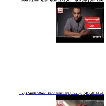
.. محمد علام وهيثم سعيد: ألبوم محمد عدوية الجديد استكمالا لنجاح
.. فيلم Spider-Man: Brand New Day | البداية اللي كان بيتر محتا