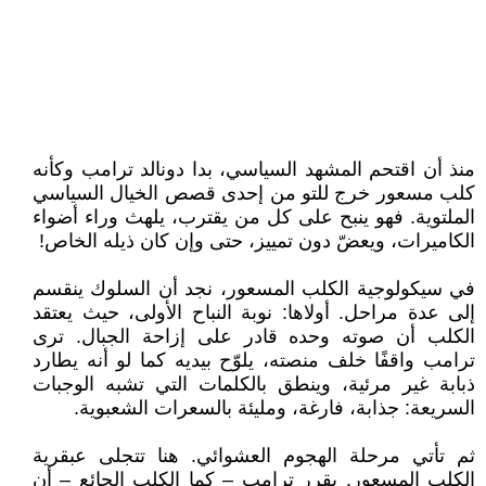
منذ أن اقتحم المشهد السياسي، بدا دونالد ترامب وكأنه
كلب مسعور خرج للتو من إحدى قصص الخيال السياسي
الملتوية. فهو ينبح على كل من يقترب، يلهث وراء أضواء
الكاميرات، ويعضّ دون تمييز، حتى وإن كان ذيله الخاص!
في سيكولوجية الكلب المسعور، نجد أن السلوك ينقسم
إلى عدة مراحل. أولاها: نوبة النباح الأولى، حيث يعتقد
الكلب أن صوته وحده قادر على إزاحة الجبال. ترى
ترامب واقفًا خلف منصته، يلوّح بيديه كما لو أنه يطارد
ذبابة غير مرئية، وينطق بالكلمات التي تشبه الوجبات
السريعة: جذابة، فارغة، ومليئة بالسعرات الشعبوية.
ثم تأتي مرحلة الهجوم العشوائي. هنا تتجلى عبقرية
الكلب المسعور. يقرر ترامب – كما الكلب الجائع – أن