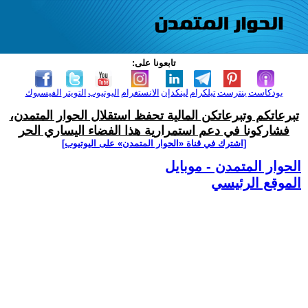
تابعونا على:
بودكاست
بنترست
تيلكرام
لينكدإن
الانستغرام
اليوتيوب
التويتر
الفيسبوك
تبرعاتكم وتبرعاتكن المالية تحفظ استقلال الحوار المتمدن،
فشاركونا في دعم استمرارية هذا الفضاء اليساري الحر
[اشترك في قناة ‫«الحوار المتمدن» على اليوتيوب]
الحوار المتمدن - موبايل
الموقع الرئيسي