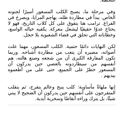
اللحظة.
وفي مرحلة ما، يصبح الكلب المسعور أسيرًا لجنونه
الخاص. يبدأ في مطاردة ظله، يهاجم المرايا، ويصرخ في
الفراغ. ترامب هنا يتفوق على كل كلاب التاريخ، فهو لا
يحتاج عدوًا حقيقيًا ليشعل معركة. يكفيه خياله الواسع،
وخطاباته التي تحلق في فضاء الشعبوية بلا خجل.
لكن النهايات دائمًا حتمية. الكلب المسعور، مهما علت
أصواته، مصيره أن يتعب من مطاردة أشباحه. وربما
تكون المفارقة الكبرى أن من شجعه وصنع هالته، هم
أنفسهم من سيطاردونه بالعصي حين يدركون أن
المسعور خطرٌ على الجميع، حتى على من أطعموه
بيديهم .
إنها ملهاةٌ مأساوية: كلب ينبح وعالم يتفرج، ثم ينقلب
المتفرجون على أنفسهم حين يدركون أن الضجيج لا يبني
شيئًا، بل يترك وراءه أنقاضًا وسخرية أبدية.