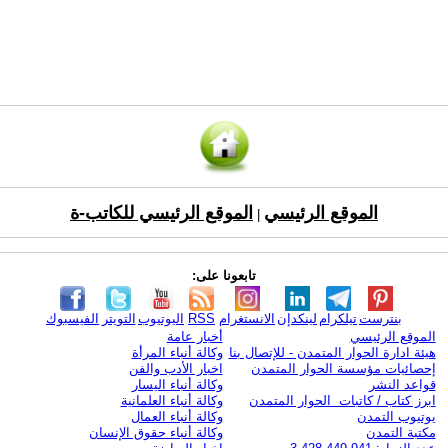
الموقع الرئيسي
الموقع الرئيسي للكاتب-ة
|
تابعونا على:
بنترست
تيلكرام
لينكدإن
الانستغرام
RSS
اليوتيوب
التويتر
الفيسبوك
الموقع الرئيسي
أخبار عامة
هيئة ادارة الحوار المتمدن - للإتصال بنا
وكالة أنباء المرأة
إحصائيات مؤسسة الحوار المتمدن
اخبار الأدب والفن
قواعد النشر
وكالة أنباء اليسار
ابرز كتاب / كاتبات الحوار المتمدن
وكالة أنباء العلمانية
يوتيوب التمدن
وكالة أنباء العمال
مكتبة التمدن
وكالة أنباء حقوق الإنسان