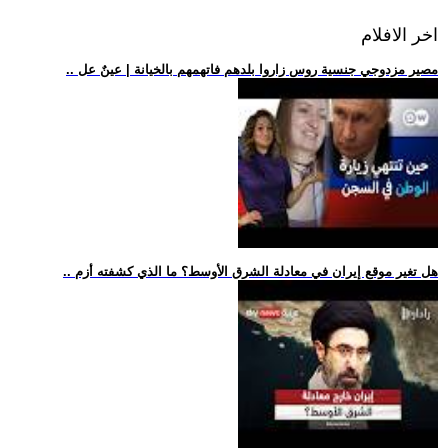
اخر الافلام
.. مصير مزدوجي جنسية روس زاروا بلدهم فاتهمهم بالخيانة | عينٌ عل
.. هل تغير موقع إيران في معادلة الشرق الأوسط؟ ما الذي كشفته أزم