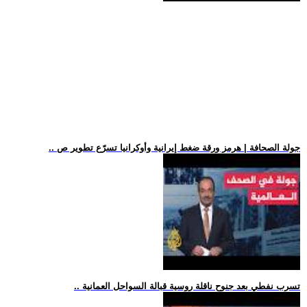
.. جولة الصحافة | هرمز ورقة ضغط إيرانية وأوكرانيا تسرّع تطوير ص
.. تسرب نفطي بعد جنوح ناقلة روسية قبالة السواحل العمانية