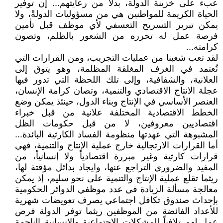
عبء على خزينة الدولة، بدلاً من رعايتهم... إن توفير
الحياة الكريمة للمواطنين هي من مسؤوليات الدولةً، ولا
يمكن تبرير التسريح التعسفي لأي موظف قبل تأمين
فرصة عمل له تحرره من الشعور بالظلم، وتصون
كرامته...
لقد تعب شعبنا من عمليات التجريب، ومن القرارات التي
تُعتمد في الغرف المغلقة المظلمة، وهو يتوق إلى
العلانية، والشفافية، وإلى تلك اللحظة التي تدور فيها
عجلة الانتاج الاقتصادي والتنمية، وتصان كرامة الإنسان،
العنصر الأساسي في الإنتاج وبناء الدول، حينئذ يمكن وضع
الخطط الاقتصادية المختلفة علانية من قبل خبراء
اقتصاديين معروفين، لا من قبل حكومات الظل
المشبوهة التي عهدتها منظومة الفساد الكارثية البائدة...
أما القرارات الارتجالية خارج عملية الإنتاج والتنمية، فهي
قرارات كارثية وغير مبررة اقتصادياً ولا إنسانياً، من
المفيد والضروري التراجع عنها، وايجاد بدائل مؤقتة لها،
ريثما تقلع عملية الإنتاج والتنمية على نحو سليم، إذ يمكن
معالجة مسألة الزيادة في عدد موظفي الدوائر الحكومية
بإحداث صندوق تكافل اجتماعي يصرف تعويضات شهرية
للأعداد الفائضة من الموظفين ريثما توفر الدولة فرص
عمل لهم تلافياً للمشكلات الاجتماعية والإنسانية الناجمة