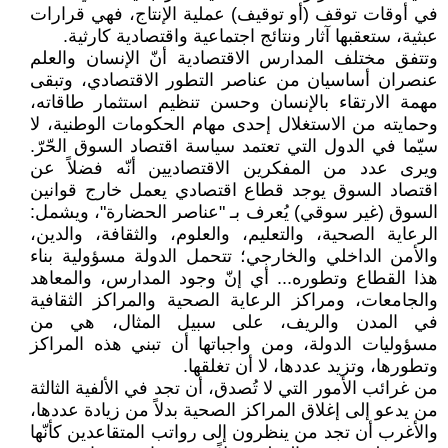
في أوقات توقف (أو توقيف) عملية الإنتاج، فهي قرارات
عبثية، ستعقبها آثار ونتائج اجتماعية واقتصادية كارثية.
وتتفق مختلف المدارس الاقتصادية أنّ الإنسان والعلم
عنصران أساسيان من عناصر التطور الاقتصادي، وتبقى
مهمة الارتقاء بالإنسان وحسن تنظيم استثمار طاقاته،
وحمايته من الاستغلال إحدى مهام الحكومات الوطنية، لا
سيّما في الدول التي تعتمد سياسة اقتصاد السوق الحّرّ.
ويرى عدد من المفكرين الاقتصاديين أنّه فضلاً عن
اقتصاد السوق يوجد قطاع اقتصادي يعمل خارج قوانين
السوق (غير سوقي) يُعرف بـ "عناصر الحضارة"، ويشمل:
الرعاية الصحية، والتعليم، والعلوم، والثقافة، والدين،
والأمن الداخلي والخارجي؛ تتحمل الدولة مسؤولية بناء
هذا القطاع وتطوره... أي إنّ وجود المدارس، والمعاهد
والجامعات، ومراكز الرعاية الصحية والمراكز الثقافية
في المدن والريف، على سبيل المثال، هي من
مسؤوليات الدولة، ومن واجباتها أن تبني هذه المراكز
وتطورها، وتزيد عددها، لا أن تغلقها.
من غرائب الأمور التي لا تُصدق، أن تجد في الألفية الثالثة
من يدعو إلى إغلاق المراكز الصحية بدلاً من زيادة عددها،
والأغرب أن تجد من ينظرون إلى رواتب المتقاعدين كأنّها