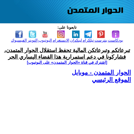
تابعونا على:
بودكاست
بنترست
تيلكرام
لينكدإن
الانستغرام
اليوتيوب
التويتر
الفيسبوك
تبرعاتكم وتبرعاتكن المالية تحفظ استقلال الحوار المتمدن،
فشاركونا في دعم استمرارية هذا الفضاء اليساري الحر
[اشترك في قناة ‫«الحوار المتمدن» على اليوتيوب]
الحوار المتمدن - موبايل
الموقع الرئيسي