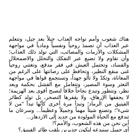
هناك شعوب وأمم تواجه العذاب جيلاً بعد جيل، وتتعلم
عبر العذاب أن تصمدَ روحياً ونفسياً ومادياً في مواجهة
المشكلات والأزمات والمصائب، التي تولد ذلك العذاب؛
وأن تقاوم ولا تضيع عبر التفكك والتحلل والاضمحلال
والفساد، وتحتمل العيش في فقر مدقع، وتغتني روحياً
غنى منقع النظير، وتحافظ على رصانتها على الرغم من
المعاناة، وتكدّ ولا تألو جهداً، وتستجمع قواها في مواجهة
التعثر وسوء المصير، وتتعامل مع الفشل بحكمة وبعد
نظر، وتتطور وتبدع نجاحاً خلاقاً لتصبح أقوى بعد الهزيمة؛
لا يجففها الإرهاق، ولا يقفرها التصحر، بل تولد كطائر
الفينيق من الرماد؛ وتبدأ مرة أخرى كأنّها تبدأ "من لا
شيء"؛ وتصنع شيئاً مهماً وجميلاً وعظيماً... وسرعان ما
تندفع مع الحياة المولودة من جديد إلى الازدهار...
أين نحن من هذه الشعوب، والأمم؟!
أي جميل سنبدعه لنكون جديرين بلقب طائر الفينيق؟