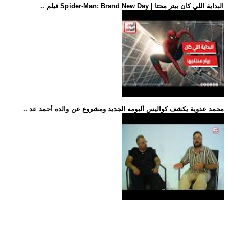
.. فيلم Spider-Man: Brand New Day | البداية اللي كان بيتر محتا
.. محمد عدوية يكشف كواليس ألبومه الجديد ومشروع عن والده أحمد عد