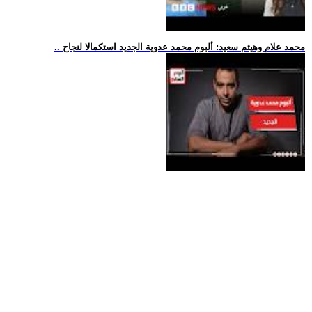
.. محمد علام وهيثم سعيد: ألبوم محمد عدوية الجديد استكمالا لنجاح