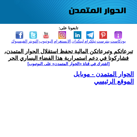
تابعونا على:
بودكاست
بنترست
تيلكرام
لينكدإن
الانستغرام
اليوتيوب
التويتر
الفيسبوك
تبرعاتكم وتبرعاتكن المالية تحفظ استقلال الحوار المتمدن،
فشاركونا في دعم استمرارية هذا الفضاء اليساري الحر
[اشترك في قناة ‫«الحوار المتمدن» على اليوتيوب]
الحوار المتمدن - موبايل
الموقع الرئيسي