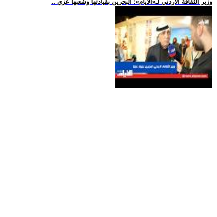
.. وزير الثقافة الأردني لـ«الأيام»: البحرين بقيادتها وشعبها عزي