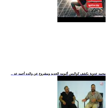
.. محمد عدوية يكشف كواليس ألبومه الجديد ومشروع عن والده أحمد عد