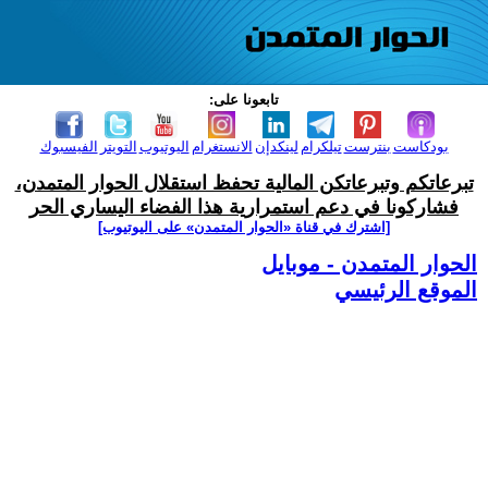
تابعونا على:
بودكاست
بنترست
تيلكرام
لينكدإن
الانستغرام
اليوتيوب
التويتر
الفيسبوك
تبرعاتكم وتبرعاتكن المالية تحفظ استقلال الحوار المتمدن،
فشاركونا في دعم استمرارية هذا الفضاء اليساري الحر
[اشترك في قناة ‫«الحوار المتمدن» على اليوتيوب]
الحوار المتمدن - موبايل
الموقع الرئيسي