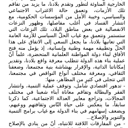
الخارجية المناوئة لتطور وتقدم بلادنا، ما يزيد من تفاقم
تلك الأزمات، وتعمق حالة الاغتراب الاجتماعي
والسياسي، وخيبة الأمل من المؤسسات الحكومية، مع
انتشار الفساد في أغلب مفاصلها، وظهور النزعات
الانفصالية في بعض مناطق البلاد، تلك النزعات التي
ستستمر وتتعمق مع غياب الحلّ السياسي للأزمة العامة
التي تعانيها بلادنا، ما يجعل السعي إلى الاتفاق على هذا
الحلّ وتطبيقه مهمة وطنية وإنسانية، إذ يؤمل منه فتح
الأفاق لبناء دولة المواطنة العلمانية المتحضرة، علماً أنّ
عملية بناء هذه الدولة تتطلب معرفة واقع بلادنا، وتقدير
إمكاناتنا الذاتية، والإقرار بهشاشة بنية مجتمعنا، وضعفنا
الثقافي، ومعرفة مختلف أنواع النواقص في مجتمعنا،
التي تتجلى في كثيرٍ من المظاهر، منها:
- تدهور اقتصادي شامل، وتوقف عملية التنمية، وانتشار
الفقر والبطالة وتفاقم معاناة أبناء شعبنا في مختلف
المجالات، وتراجع معايير العدالة الاجتماعية، كما ذكرنا
سابقاً، ما ينعكس على حياة النّاس وثقافتهم ووعيهم،
ويضعف إسهامهم في بناء الدولة مع غياب برامج التنمية
والتنوير والإصلاح...
- من المفارقات اللافتة للانتباه، أنّ من ينادي بالإصلاح