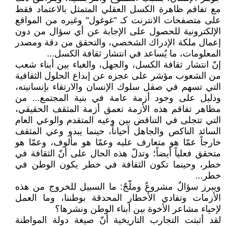
مع تفاقم ظاهرة الكسل العقلي المتمثل بالاعتماد فقط
على متصفحات الانترنت كـ "غوغول" وغيره من المواقع
الإلكترونية للحصول على الإجابة عن أي سؤال من دون
إعمال ملكة الإدراك الشخصي، والتحقق من دقة ومصدر
المعلومات، ما يُساعد في انتشار ثقافة الكسل...
إنّ انتشار ثقافة الكسل، والجهل، والغباء بين أبناء شعب
من الشعوب مؤشر على عجزه عن إبداع الحلول الثقافية
التي تسهم في صقل سلوك الإنسان والارتقاء بإنسانيته،
ودليل على وجود أزمة عامة في بنية المجتمع... من
مظاهر تفاقم هذه الأزمة تعمق أزمة المثقف الحقيقي،
التي تتجلى في التناقض بين وعيه المتقدم والوعي العام
السائد الناكص والجاهل أحياناً، حينما يبدو وعي المثقف
خارجاً عمّا هو متعارف عليه وعمّا هو مألوف، وعمّا هو
متحقق فعلياً أيضاً؛ وتدلّ هذه الحال على أنّ الثقافة في
خطر، وحينما تكون الثقافة في خطر يكون الوطن في
خطر...
ويبرز سؤالٌ مشروعٌ وملّحٌ: ما السبيل للخروج من هذه
الأزمات وتفادي الأخطار المحدقة بوطننا، وما العمل
لإحياء مشاعر الأخوة بين أبناء الوطن ونشرها؟
لقد أثبتت التجارب التاريخية أنّ صيغة دولة المواطنة