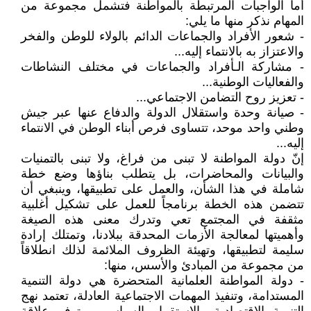
أما الواجبات المرتبطة بالمواطنة فتشمل مجموعة من
المهام نذكر منها ما يلي:
- شعور الأفراد والجماعات الدائم بالولاء للوطن والفخر
والاعتزاز به بالانتماء إليه...
- مشاركة الـأفراد والجماعات في مختلف النشاطات
والفعاليات الوطنية...
- تعزيز روح التضامن الاجتماعي...
- صيانة وحدة واستقلال الدولة والدفاع عنها عبر جيش
وطني واحد موحد، تتساوى فرص أبناء الوطن في الانتماء
إليه...
إنّ دولة المواطنة لا تبنى من فراغ، ولا تبنى بالتمنيات
والبيانات والمحاضرات، بل يتطلب بناؤها وضع خطة
شاملة في هذا الشأن، والعمل على تطبيقها، وينبغي أن
تتضمن هذه الخطة برنامجاً للعمل على تشكيل أغلبية
مثقفة في المجتمع تعي وتدرك معنى هذه الصيغة
وأهميتها لمعالجة الأزمات المحدقة ببلادنا، وتمتلك إرادة
سليمة لتطبيقها، وتهيئة الظروف الملائمة لذلك انطلاقاً
من مجموعة من المبادئ والأسس، منها:
- دولة المواطنة العلمانية المتحضرة هي دولة التنمية
المستدامة، وتنفيذ المهمات الاجتماعية العادلة، تعتمد نهج