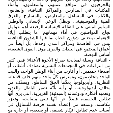
والحرفيون في مواقع عملهم، والمعلمون، وأمناء
المكتبات في المدارس والمراكز الثقافية، والفنانون
والكتاب في المشاغل والمعارض، والمسارح والفرق
الفنية والموسيقية... ويظلّ الوعي الإنساني والوطني
السليم المبني على الثقافة الإنسانية الرفيعة أهم عوامل
نجاح المواطنين في أداء مهماتهم؛ ما يتطلب إيلاء
الاهتمام بمختلف شؤون الحياة بما فيها الشؤون الثقافية،
ليس في العاصمة ومراكز المدن وحدها، بل أيضاً في
أعماق المجتمع في البلدات والقرى موئل القوى الشعبية،
أساس النهضة.
- الثقافة وسيلة لمعالجة صراع الأخوة الأعداء؛ ففي كثير
من النزاعات في المجتمعات البشرية نصادف أشقاء، أو
أصدقاء حميمين، أو أقارب من أبناء الوطن الواحد، والبيت
الواحد يتخاصمون، ويتمترس كلّ واحد منهم خلف قناعاته
النظرية، وأيديولوجيا يعدّها الحقّ الساطع، ويصنّف من
يخالف أيديولوجيته، أو رأيه بأنّه نصير الباطل والعدو،
وتعميه أفكاره ودوغماته (المبدئية) الغريزية، التي يرى أنّها
تطابق الحقيقة، فضلاً عن أنّها تلبي مصالحه، وتعزز
مكاسبه، وتمنعه من إعطاء نفسه فرصة للتساؤل في
أسباب عدم تطابق أفكار شقيقه، أو صديقه، أو جاره مع