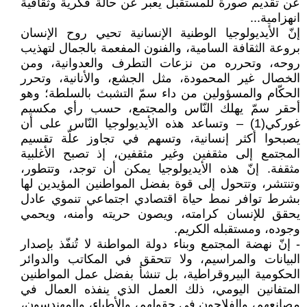
عن تقديم صورة للمستقبل يعبر عن حالة فكرية وثقافية
انهزامية...
إنّ الأيديولوجيا الوطنية الإنسانية تحيي روح الإنسان
بروعة الثقافة السامية، والفنون المفعمة بالجمال لتهذيب
روحه، وتحرره من نزعات التطرف والعدوانية، ومن
الخصال غير المحمودة، مثل الجشع، والأنانية، وتحرر
الحكّام والمسؤولين من داء سمّ التشبث بالسلطة؛ وهو
أحقر سمّ يهلك النّاس والمجتمع، حسب رأي مكسيم
غوركي(1) – وتساعد هذه الأيديولوجيا النّاس على أن
يصبحوا أكثر إنسانية، وتسهم في تجاوز علّة تقسيم
المجتمع إلى مثقفين وغير مثقفين، إذ تصبح الأغلبية
مثقفة. إنّ هذه الأيديولوجيا يمكن أن توجد، وتتطور،
وتنتشر، وتتحول إلى قوة بفضل المواطنين المؤيدين لها
بشرط توافر نمط حياة اقتصادي اجتماعي تنموي عادل
يحقق للإنسان كرامته، ويصون حريته وأمنه، ويحمي
وجوده، ومستقبله الكريم.
- إنّ نهضة المجتمع وبناء دولة المواطنة لا تُنفّذ بإصدار
البيانات والمراسيم، ولا تتحقق في المكاتب والدوائر
الحكومية البيروقراطية، بل تنشأ بفضل عمل المواطنين
المتفانين اليومي، ذلك العمل الذي ينفذه العمال في
مصانعهم، والفلاحون في حقولهم، والأطباء، والمهندسون،