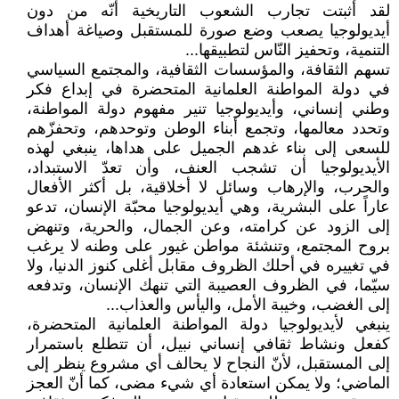
لقد أثبتت تجارب الشعوب التاريخية أنّه من دون
أيديولوجيا يصعب وضع صورة للمستقبل وصياغة أهداف
التنمية، وتحفيز النّاس لتطبيقها...
تسهم الثقافة، والمؤسسات الثقافية، والمجتمع السياسي
في دولة المواطنة العلمانية المتحضرة في إبداع فكر
وطني إنساني، وأيديولوجيا تنير مفهوم دولة المواطنة،
وتحدد معالمها، وتجمع أبناء الوطن وتوحدهم، وتحفزّهم
للسعى إلى بناء غدهم الجميل على هداها، ينبغي لهذه
الأيديولوجيا أن تشجب العنف، وأن تعدّ الاستبداد،
والحرب، والإرهاب وسائل لا أخلاقية، بل أكثر الأفعال
عاراً على البشرية، وهي أيديولوجيا محبّة الإنسان، تدعو
إلى الزود عن كرامته، وعن الجمال، والحرية، وتنهض
بروح المجتمع، وتنشئة مواطن غيور على وطنه لا يرغب
في تغييره في أحلك الظروف مقابل أغلى كنوز الدنيا، ولا
سيّما، في الظروف العصيبة التي تنهك الإنسان، وتدفعه
إلى الغضب، وخيبة الأمل، واليأس والعذاب...
ينبغي لأيديولوجيا دولة المواطنة العلمانية المتحضرة،
كفعل ونشاط ثقافي إنساني نبيل، أن تتطلع باستمرار
إلى المستقبل، لأنّ النجاح لا يحالف أي مشروع ينظر إلى
الماضي؛ ولا يمكن استعادة أي شيء مضى، كما أنّ العجز