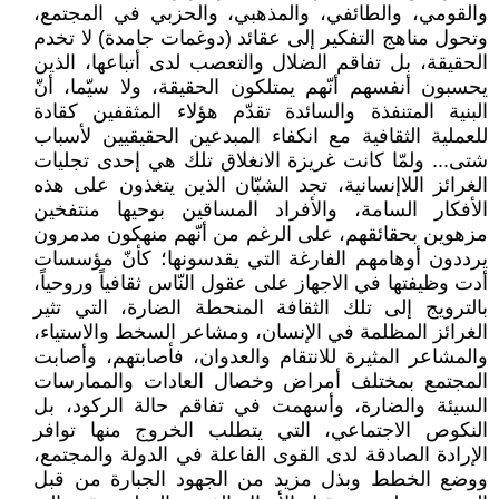
والقومي، والطائفي، والمذهبي، والحزبي في المجتمع،
وتحول مناهج التفكير إلى عقائد (دوغمات جامدة) لا تخدم
الحقيقة، بل تفاقم الضلال والتعصب لدى أتباعها، الذين
يحسبون أنفسهم أنّهم يمتلكون الحقيقة، ولا سيّما، أنّ
البنية المتنفذة والسائدة تقدّم هؤلاء المثقفين كقادة
للعملية الثقافية مع انكفاء المبدعين الحقيقيين لأسباب
شتى... ولمّا كانت غريزة الانغلاق تلك هي إحدى تجليات
الغرائز اللاإنسانية، تجد الشبّان الذين يتغذون على هذه
الأفكار السامة، والأفراد المساقين بوحيها منتفخين
مزهوين بحقائقهم، على الرغم من أنّهم منهكون مدمرون
يرددون أوهامهم الفارغة التي يقدسونها؛ كأنّ مؤسسات
أدت وظيفتها في الاجهاز على عقول النّاس ثقافياً وروحياً،
بالترويج إلى تلك الثقافة المنحطة الضارة، التي تثير
الغرائز المظلمة في الإنسان، ومشاعر السخط والاستياء،
والمشاعر المثيرة للانتقام والعدوان، فأصابتهم، وأصابت
المجتمع بمختلف أمراض وخصال العادات والممارسات
السيئة والضارة، وأسهمت في تفاقم حالة الركود، بل
النكوص الاجتماعي، التي يتطلب الخروج منها توافر
الإرادة الصادقة لدى القوى الفاعلة في الدولة والمجتمع،
ووضع الخطط وبذل مزيد من الجهود الجبارة من قبل