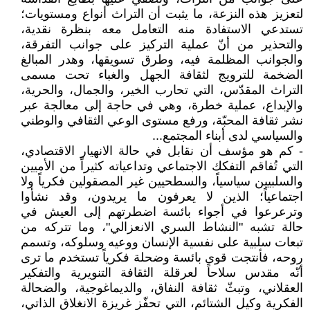
لتعزيز هذه النزعة، ما يثبت أن التراث أنواع ومستويات؛
تستدعي الاستفادة منه التعامل معه بنظرة نقدية،
والتحذير من أنّ عملية التركيز على جوانب التفرقة،
والجوانب المظلمة فيه، وطرق تسويقها، وهدر المبالغ
الضخمة للترويج لثقافة الجهل والغباء تحت مسمى
التراث المقدّس، التي تحارب الخير، والجمال، والحرية،
والإبداع، عملية خطرة، وهي في حاجة إلى معالجة عبر
نشر ثقافة المحبّة، ورفع مستوى الوعي الثقافي والوطني
والسياسي لدى أبناء المجتمع...
- كم هو مؤسف أن نقابل في حالة الانهيار الاقتصادي،
التي تُفاقم التفكك الاجتماعي وتداعياته كثيراً من الأميين
والسلبيين سياسياً، والسطحيين غير المصقولين فكرياً ولا
اجتماعياً؛ الذين لا يعرفون ما يريدون، وقد نشأوا
وترعرعوا في أجواء بائسة اضطرتهم إلى العيش في
حالة تشبه "النشاط السري الانعزالي"، وما تتركه من
تبعات سلبية على نفسية الإنسان ووعيه وسلوكه، وتسمم
روحه، فأنتجت قوى بائسة وضحلة فكرياً تستخدم ما ترى
أنّه مقدس سلاحاً لعرقلة الثقافة التنويرية والتفكير
العقلاني، وتبثّ ثقافة النفاق، والديماغوجية، والضحالة
الفكرية وكيل الشتائم، التي تحفّز غريزة الانغلاق الذاتي،