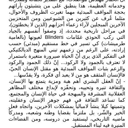
وخدماته العظيمة، هذا ينطبق على من يتشبثون بآرائهم
بحجة المواقف المبدئية مهما تغيرت الظروف والأحوال،
مثلما عُرف عن كثيرين من الشيوعيين ومن المتحزبين
الآخرين المبجلين لآراء زعماء أحزابهم (الذين لا يخطئون)،
في مراحل تاريخية محددة، إذ وصفوا أنفسهم بالجياد
التي ركب الحوذي غمّامات Blinders لعيونها (بالعامية
طرميشات) كي تسير في خط مستقيم (مبدئي) حسب
إرادته، على الرغم من زعمهم تبني المنهج الديالكتيكي
في التفكير الذي يرى أنّ الحياة صيرورة متغيرة باستمرار
لا تعترف بالجمود ولا الركود... إنّ ذلك الجمود والركود
والزعم بثبات المواقف المبدئية هو مقتل الإنسان الحيّ،
فالإنسان المثقف هو من لا يعبد أي فكرة، ولا يقدّسها...
- إنّ العقل البشري أهم هبة ومزية يتمتع بها الإنسان،
والثقافة تنيره وتحييه، وتحفّزه لإبداع مختلف المظاهر
العقلانية المشرقة والمبهجة في حياة الإنسان والمجتمع،
كما تساعد الثقافة في فهم جوهر الإنسان وعقليته،
وتنميتها كيلا ينشأ لامبالياً بمشكلات الآخرين، واتجاه فعل
الخير والشّر، بل ملتزماً بقضايا وطنه وشعبه، ومدركاً
ماضيه التاريخي، ليستفيد من دروسه، ومن الفضاءات
المنيرة فيه لبناء المستقبل.