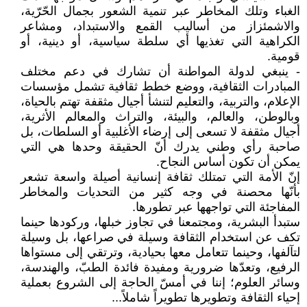
الغباء وتلك المخاطر عبر تنمية الشعور بجمال الحّرّية،
والاشمئزاز من أساليب القمع والاستبداد، ومشاعر
الكراهية التي تغذيها أي سلطة سياسية، أو دينية، أو
قومية.
- ينبغي لدولة المواطنة أن تشارك في دعم مختلف
المبادرات الثقافية، ووضع خطط ثقافية تشمل مؤسسات
الإعلام، والتربية، والتعليم لتنشأ أجيال مثقفة تهتم بالحياة،
وبالوطن، والعالم، والبيئة، والتراث والمعالم الأثرية،
أجيال مثقفة لا تسعى إلى إرضاء الأغلبية أو السلطات، بل
صاحبة رأي وطني يدرك أنّ الحقيقة وحدها هي التي
يمكن أن تكون أساس النجاح.
إنّ الأمة التي تمتلك ثقافة إنسانية أصيلة واسعة تشعر
بأنّها محصنة في وجه كثير من التحديات والمخاطر
المفاجئة التي تواجهها عبر تطورها.
ستبدأ البشرية، ومجتمعنا في تجاوز خبلها، وركودها حينما
تكف عن استخدام الثقافة وسيلة في صراعها، بل وسيلة
لتآلفها، وحينما تتعامل معها بحيادية، وترتقي إلى مستواها
الرفيع، وتعدّها ضرورية ومفيدة فائدة الطبّ، والهندسة،
وسائر العلوم؛ إننا في أمسّ الحاجة إلى الشروع بعملية
إحياء الثقافة وتطويرها تطويراً شاملاً...