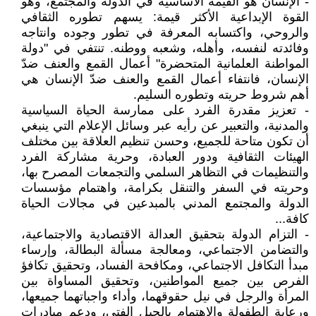
- الإنسان هو القيمة الأساسية في الدولة والمجتمع، وهو
القوة الإبداعية الأكثر قيمة: يسهم تطوره الثقافي
والروحي، واكتسابه المعرفة في تطور وجوده وانتاجه
وفائدته لنفسه، وأهله، وشعبه ووطنه. تنتفي في "دولة
المواطنة العلمانية المتحضرة" أعمال القمع والعنف ضدّ
الإنسان، فانتفاء أعمال القمع والعنف ضدّ الإنسان هي
أهم شروط حريته وتطوره السليم.
- تعزيز مقدرة الفرد على ممارسة الحياة السياسية
والمدنية، والتعبير عن رأيه عبر وسائل الإعلام التي ينبغي
أن تكون متاحة للجميع، وحسن تنظيم العلاقة بين مختلف
الهيئات الثقافية ودور العبادة، وحرية مشاركة الفرد
والتنظيمات في التظاهر السلمي والتجمعات المصرح بها،
وحريته في السفر والتنقل بكرامة، واهتمام مؤسسات
الدولة والمجتمع المدني بالمبدعين في مجالات الحياة
كافة...
- التزام الدولة بتحقيق العدالة الاقتصادية والاجتماعية،
والتضامن الاجتماعي، ومعالجة مسألة البطالة، وإرساء
مبدأ التكافل الاجتماعي، ومكافحة الفساد، وتحقيق تكافؤ
الفرص بين جميع المواطنين، وتحقيق المساواة بين
المرأة والرجل في نيل حقوقهما، وأداء واجباتهما جميعها،
ورعاية الطفولة والاهتمام بالجيل الفتي، ودعم مبادرات