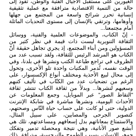
الغيورين على مستقبل الأجيال الفتية والوطن، تقود إلى
حالة من التنمية الاقتصادية مترافقة مع عملية تثقيفية
إنسانية تحرر شرائح واسعة من المجتمع من جهلها
وأوهامها، وترتقي بالإنسان إلى مستوى التحديات الماثلة
أمام مجتمعنا...
- إنّ الكتاب، والموضوعات العلمية والفنية، ووسائل
الثقافة التنويرية ليست ذات قيمة في نظر كثير من
المسؤولين ومن أبناء المجتمع، إذ يجري تجاهل حقيقة أنّ
الكتاب هو المرشد الرئيس للثقافة، ولقد تسبب عدد من
الظروف في تراجع طباعة الكتب ونشرها في بلدنا، وفي
الوقت نفسه، تُدمر المكتبات واحدة تلو الأخرى، وتحول
إلى محال لبيع الأحذية ومختلف أنواع الإكسسوار، على
الرغم من تضحيات عدد من الكتّاب في تأليف كتبهم
وسعيهم لنشرها... وبدلاً من ثقافة الكتاب تنتشر ثقافة
"التقاط الصور" عبر الموبايل، وجمع المعلومات عن
الأحداث اليومية، ونشرها مباشرة في شابكة الإنترنت
الدولية، حتى لو كانت على حساب حياة النّاس وصحتهم،
كتصوير الجرحى والمصابين، على سبيل المثال،
والاستمتاع بمعاناتهم بدل إسعافهم ومساعدتهم، تلك هي
أبشع صور الأنانية، وهي نتيجة ومحصلة تدمير وتفكك
جوهر الإنسان، بسبب الطموح والنرجسية، ويترافق ذلك