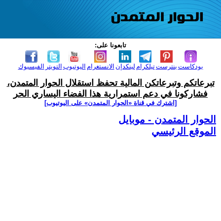
تابعونا على:
بودكاست
بنترست
تيلكرام
لينكدإن
الانستغرام
اليوتيوب
التويتر
الفيسبوك
تبرعاتكم وتبرعاتكن المالية تحفظ استقلال الحوار المتمدن،
فشاركونا في دعم استمرارية هذا الفضاء اليساري الحر
[اشترك في قناة ‫«الحوار المتمدن» على اليوتيوب]
الحوار المتمدن - موبايل
الموقع الرئيسي