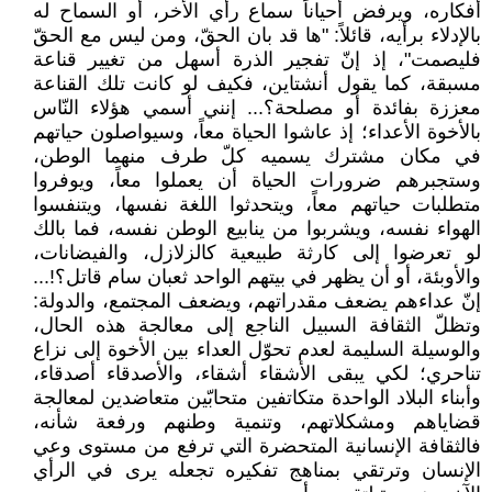
أفكاره، ويرفض أحياناً سماع رأي الأخر، أو السماح له
بالإدلاء برأيه، قائلاً: "ها قد بان الحقّ، ومن ليس مع الحقّ
فليصمت"، إذ إنّ تفجير الذرة أسهل من تغيير قناعة
مسبقة، كما يقول أنشتاين، فكيف لو كانت تلك القناعة
معززة بفائدة أو مصلحة؟... إنني أسمي هؤلاء النّاس
بالأخوة الأعداء؛ إذ عاشوا الحياة معاً، وسيواصلون حياتهم
في مكان مشترك يسميه كلّ طرف منهما الوطن،
وستجبرهم ضرورات الحياة أن يعملوا معاً، ويوفروا
متطلبات حياتهم معاً، ويتحدثوا اللغة نفسها، ويتنفسوا
الهواء نفسه، ويشربوا من ينابيع الوطن نفسه، فما بالك
لو تعرضوا إلى كارثة طبيعية كالزلازل، والفيضانات،
والأوبئة، أو أن يظهر في بيتهم الواحد ثعبان سام قاتل؟!...
إنّ عداءهم يضعف مقدراتهم، ويضعف المجتمع، والدولة:
وتظلّ الثقافة السبيل الناجع إلى معالجة هذه الحال،
والوسيلة السليمة لعدم تحوّل العداء بين الأخوة إلى نزاع
تناحري؛ لكي يبقى الأشقاء أشقاء، والأصدقاء أصدقاء،
وأبناء البلاد الواحدة متكاتفين متحابّين متعاضدين لمعالجة
قضاياهم ومشكلاتهم، وتنمية وطنهم ورفعة شأنه،
فالثقافة الإنسانية المتحضرة التي ترفع من مستوى وعي
الإنسان وترتقي بمناهج تفكيره تجعله يرى في الرأي