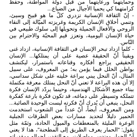
وحمايتهما ورعايتهما من قبل دولة المواطنة، وحفظ
كرامتهما كي يحميا الأجيال من الضياع...
- إنّ الثقافة الإنسانية تزدري كلّ ما هو قبيح وسيئ،
وتنمي أخلاق الإنسان الكريمة وغريزته الميّالة إلى النقاء
الروحي والأفعال الجميلة وتحويلها إلى سلوك طبيعي في
حياة الإنسان اليومية، وتعزز قيم المحبّة والاحترام بين
النّاس.
- كلما ازداد تبحر الإنسان في الثقافة الإنسانية، ازداد غنى
ويقيناً أنّ الحقيقة عصية على أن يمتلكها... الإنسان
الحقيقي يراجع أفكاره وقناعاته باستمرار، ليكتشف
بواطن الخلل فيما يؤمن به؛ من المعروف، على سبيل
المثال، أنّ النحل يبني ببراعة خليته على شكل سداسي،
إلا أن هذه البراعة لا تعني أنّ النحل يمتلك معرفة مكتملة
ببناء جميع الأشكال الهندسية، وحينما يردّد الإنسان فكرة
تتملكه وتسيطر على دماغه، قد تكون فكرة بارعة كفكرة
النحل، ينبغي أن يُدرك أنّ فكرته ليست الوحيدة الصائبة...
ومن المعروف، أيضاً، أنّ عدداً من الشعوب استخدمت
الحمير دليلاً لتحديد مسارات بعض الطرقات الجبلية
الوعرة المليئة بالمنعطفات والميول الحادة، وثمّة مثل
يقول: "الحمار يعرف الطريق إلى المطحنة"، هذا لا يعني
أنّ الحمار مهندس مواصلات، مع التقدير لجماله ومقدراته