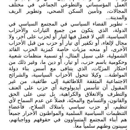
العمل المؤسساتي والتطوعي الجماعي في مختلف
المجالات، وتأمين السكن الصحي، وتطوير الريف
والمدينة...
- تطوير الفضاء السياسي في المجتمع السياسي في
الدولة، الذي يتكون من جميع التيارات والأحزاب
السياسية، التي لا فضل فيها لتيار أو لحزب على آخر، ولا
مجال لإلغاء، أو تكفير أي تيار أو حزب من قبل الأحزاب
الأخرى، أو منحه مزيات خاصة كمزية الحزب القائد
الشمولية، على سبيل المثال، أو تسمية منظمات شعبية
وحكومية باسم حزب، أو تيار، أو دين ما، وغير ذلك من
احتكار المزيّات، الذي يتنافى مع أسس بناء دولة
المواطنة... وكيلا تتحول الأحزاب السياسية، والشرائح
الاجتماعية المثقفة اللاطائفية إلى طائفية، من غير
المقبول أن تتأسس أيديولوجية أي حزب على العنف
والتطرف والانغلاق والكراهية، بل تبنى على الحق
والقانون، والتسامح والمحبّة، فضلاً عن عدم السماح لأي
تنظيم، أو حزب سياسي بامتلاك السلاح، فأعضاء
التنظيمات السياسية السلمية والمواطنون الأحرار جميعاً
هم أبناء المجتمع المتساوون في حقوقهم وواجباتهم،
سيبنون وطنهم سلمياً معاً.