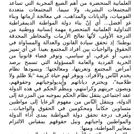
العلمانية المتحضرة من أهم الصيغ المجربة التي تساعد
المجتمعات البشرية، ولا سيما، المجتمعات متعددة
القوميات، والديانات والمذاهب، في معالجة أزماتها وبناء
غدٍ أفضل... أي إنّ بناء دولة المواطنة الديمقراطية
التداولية العلمانية المتحضرة مهمة إنسانية ووطنية من
الدرجة الأولى، لأنّها تعالج الأزمات والمخاطر المحدقة
بوطننا؛ إذ تحقق سيادة القانون والعدالة والمساواة في
الحقوق والواجبات بين أفراد المجتمع بعيداً عن أي تمييز
ديني، أو عرقي، أو سياسي، وتوفر فضاء قانونياً من
الحرية الفردية والعامة المسؤولة التي تسمح برصد
أمراض المجتمع وتعريتها، ومعالجتها؛ ويسودها نظام
يخدم النّاس والأفراد، ويوفر لهم حياة كريمة "بلا ظلم ولا
ظلامية"، ويحترم دياناتهم وأيديولوجياتهم وحقوقهم،
ويصون حريتهم وكرامتهم، وينظّم الحكم في هذه الدولة
عقد اجتماعي ينتقل نظام الحكم بموجبه من المزرعة إلى
الدولة، وينتقل النّاس من مفهوم الرعايا إلى مواطنين
متساوين حكاماً ومحكومين في الحقوق والواجبات...
وتُعرف درجة تحقق دولة المواطنة بمدى أداء الدولة
والمواطنين واجباتهم ونيل حقوقهم بمقياس الالتزام
بمعايير المواطنة، ومنها: