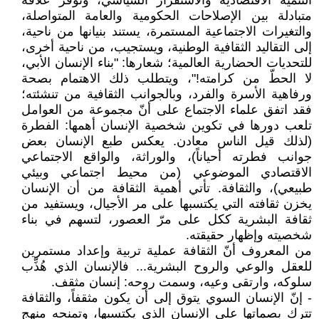
التنمية الاقتصادية والاستقرار السياسي، وتوفر علاقة
متبادلة بين الإصلاحات الحكومية والعامة المتواصلة،
والتغيرات الاجتماعية المستمرة، يستند بنيانها من ناحية،
إلى التقاليد الثقافية الوطنية، ويستجيب، من ناحية أخرى،
للتحديات الحضارية العالمية؛ شعارها: "بناء الإنسان الأبي،
لا الحطّ من كرامته!"، ويتطلب ذلك الاهتمام بصحة
ورفاهية الأسرة والفرد، وبالجوانب الثقافية من تنشئته؛
فقد اتفق علماء الاجتماع على أنّ مجموعة من العوامل
تلعب دورها في تكوين شخصية الإنسان أهمها: الفطرة
(لذلك قيل الناس معادن. يعكس طبع الإنسان بعض
جوانب فطرته أحياناً)، والوراثة، والواقع الاجتماعي
الاقتصادي الموضوعي (من محيط اجتماعي وبيئي
طبيعي)، والثقافة. تأتي أهمية الثقافة من أن الإنسان
يخزن ثقافته التي يكتسبها على مر الأجيال، ويستفيد من
ثقافة البشرية ككل على مرّ العصور، لتسهم في بناء
شخصيته وإظهار حقيقته.
من المعروف أنّ الثقافة عملية تربية وإعداد مستمرين
للعقل والوعي والروح البشرية... فالإنسان الذي هُذِّب
سلوكه، وارتقى وعيه، وسمت روحه: إنسان مثقف.
- إنّ الإنسان السوي يتوق إلى أن يكون مثقفاً، والثقافة
تترك بصماتها على الإنسان الذي يكتسبها، وتمنحه منهج