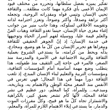
تفكير يميزه بفضل سلطانها، وتحرره من مختلف قيود
الإيمان الأعمى بأي فكرة مهما كانت مطلقة... والثقافة
تحيي الإنسان وتنمي قواه ومقدراته الروحية، وتجعله
أكثر نزاهة وصدقاً، وأكثر وضوحاً، وتعزز احترامه لذاته
وتقويمه الأخلاقي لسلوكه، وهذا جانب منير من جوانب
إغناء مغزى حياة الإنسان، حينما تغدو الثقافة وهبات الفنّ
والعلم قيمة عليا، ووسيلة لفهم أسرار الحياة وتوجيهها
في خدمة الإنسان؛ إذ إنّ الجوهر الحقيقي للثقافة
ومغزاها هو تحرير الإنسان من كلّ ما هو وضيع، ومخادع،
يذلّه ويحط من كرامته، ما يستدعي الشروع بعملية
الثقافة والتربية الاجتماعية في الأسرة والمدرسة منذ
الصغر، فالمرء في حاجة إلى التثقيف منذ طفولته، هذا
يتطلب وضع مهمة أساسية أمام المؤسسات الثقافية،
ومؤسسات التربية والتعليم لبناء الإنسان المبدع، إذ تلعب
الثقافة دوراً مهماً في هذا المجال؛ فهي تغرس في
الأنفس منذ الصغر محبّة الوطن والاهتمام به، وبتاريخه،
ومبدعيه... وللمرأة، كما المعلّم، دور عظيم في نشر
ثقافة المحبّة، لأنّها كأم تشعر بعمق كبير، بالكراهية
والاشمئزاز تجاه كلّ ما هو قبيح، وكلّ مفرزات الموت
والدمار، ما يستدعي إيلاء الاهتمام اللازم للمرأة، والمعلّم،