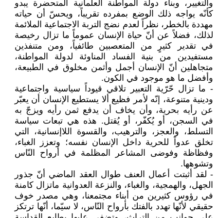
والتغيير، وبناء دولة المواطنة العلمانية المتحضرة يبدو
كأنّه يواجه ذلك الوضع بمفرده تقريباً، ويحسّ أن حياته
مهددة بالخطر، نظراً لعدم نضج التربة الاجتماعية الملائمة
لذلك، فضلاً عن أنّ حياة الإنسان عموماً ما تزال رخيصة
في تقدير كثيرٍ من المتعصبين طائفياً، ومن متنفذين
مستفيدين من بنية الفساد المناوئة لدولة المواطنة،
متجاهلين أنّ الإنسان أجمل وأثمن مخلوق في الطبيعة،
وأفضل ما هو موجود في الكون.
- ما تزال حّرّية التعبير تلاقي قيوداً سياسية واجتماعية
ودينية متنوعة، إنّه لأمر فظيع ألا يستطيع الإنسان أن يعبّر
عن رأيه بحرية، وأن يخاف أن يدفع ثمن رأيه ويزجّ به
في السجن، أو يُكفّر، أو يُقتل. هذه هي تبعات سياسة
التسلط، والعجز، والترهيب، والقسوة اللاإنسانية، التي
تخلق عدواً للحرية داخل الإنسان نفسه؛ وتعزز الغباء،
وفظاظة وفوضى المشاعر المظلمة في أرواح النّاس
وتشوهها.
- لقد أثبتت أعمال العنف طوال العقد الماضي أنّ جذور
الجهل، والهمجية، والغباء، والنزعة العدوانية ماتزال كامنة
في رؤوس كثيرين من أبناء مجتمعنا، وهي مصدر خوف
حقيقي لأنّها تهدد بالفتك بأرواح النّاس، لا سيّما، أنّها ترتكز
على جوانب من التراث، وتضفي عليها بطابع القداسة