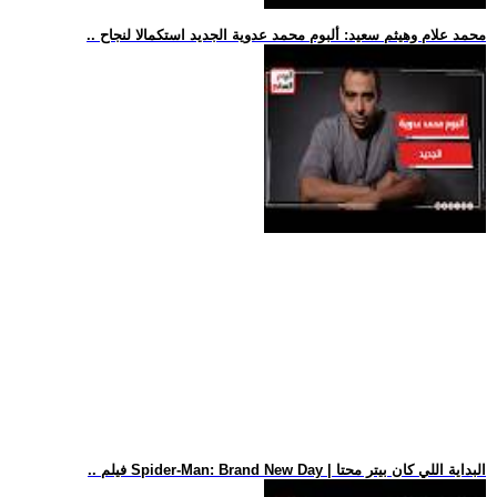
.. محمد علام وهيثم سعيد: ألبوم محمد عدوية الجديد استكمالا لنجاح
.. فيلم Spider-Man: Brand New Day | البداية اللي كان بيتر محتا