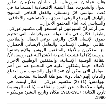
هناك عمليتان ضروريتان، بل جناحان متلازمان لتطور
الدول والشعوب، هما: التنمية الاقتصادية المستدامة في
فضاء سياسي حّرّ ومستقر، والفعل الثقافي الممنهج
والهادف إلى رفع الوعي الفردي، والاجتماعي، والأخلاقي،
والسياسي لدى أبناء المجتمع الأحرار...
إنني أزعم أنّ الشيوعيين لو استمعوا إلى مكسيم غوركي،
وطبقوا أفكاره في بناء الدولة الديموقراطية التي تحترم
حقوق الإنسان الحّرّ، والرقي بوعي العمال والفلاحين
الثقافي الوطني الإنساني، والتعامل الإنساني الحضاري
مع المفكرين والأدباء والمثقفين الروس، والإنتيليغنتسيا
الروسية(2) لما فشلت التجربة الاشتراكية في روسيا، لأنّ
الثقافة الوطنية الإنسانية، والمثقفين الوطنيين الأحرار
الأصلاء، حينما يشكلون أغلبية في المجتمع هم من أهم
العوامل التي يمكن أن تنقذ الدول والشعوب من الضياع
والدمار، إنّهم عماد دولة المواطنة العلمانية المتحضرة.
الهوامش: (1) (2) مكسيم غوركي - أفكار ليست في
أوانها - ملاحظات عن الثورة والثقافة – (باللغة الروسية)
تاريخ الكتابة: 1917-1918 مكان وتاريخ النشر: موسكو -
1990.