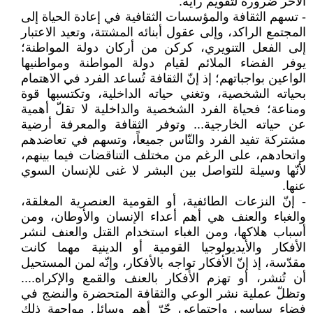
الآخر ضرورة لتقويم رأيه.
- تسهم الثقافة والمؤسسات الثقافية في إعادة الحياة إلى
المجتمع الراكد، وإلى عقول أبنائه المشتتة، وتعيد الاعتبار
إلى الفعل التنويري، كركن من أركان دولة المواطنة؛
يوفر الفضاء الملائم لقيام دولة المواطنة ومواطنيها
الواعين بواجباتهم؛ إذ إنّ الثقافة تُساعد الفرد في الاهتمام
بحياته الشخصية، وتغني حياته الداخلية، وتكتسبها قوة
ومناعة؛ فحياة الفرد الشخصية والداخلية لا تقلّ أهمية
عن حياته الخارجية... وتوفر الثقافة والمعرفة أرضية
مشتركة تفيد الفرد والنّاس جميعاً، وتسهم في تعاضدهم
واتحادهم، على الرغم من مختلف التناقضات فيما بينهم،
لأنّها وسيلة للتواصل بين البشر لا غنى للإنسان السوي
عنها.
- إنّ النزعات الطائفية، أو القومية العنصرية المغلقة،
والغباء والعنف هي أهم أعداء الإنسان والأوطان، ومن
أسباب هلاكها، ومن الغباء استخدام القتل والعنف لنشر
الأفكار والأيديولوجيا القومية أو الدينية مهما كانت
مقدّسة، إذ إنّ الأفكار تواجه بالأفكار، وإنّه لمن المستحيل
أن تُنشر، أو تهزم الأفكار بالعنف والقمع والإكراه....
وتظلّ عملية نشر الوعي والثقافة المتحضرة والنضج في
فضاء سياسي واجتماعي حّرّ أهم وسائل مواجهة ذلك