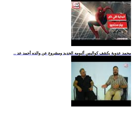
.. محمد عدوية يكشف كواليس ألبومه الجديد ومشروع عن والده أحمد عد