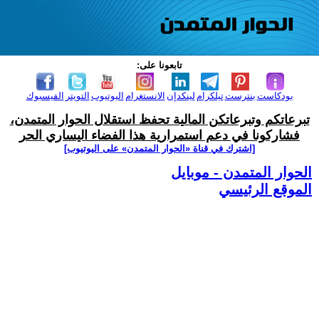
تابعونا على:
بودكاست
بنترست
تيلكرام
لينكدإن
الانستغرام
اليوتيوب
التويتر
الفيسبوك
تبرعاتكم وتبرعاتكن المالية تحفظ استقلال الحوار المتمدن،
فشاركونا في دعم استمرارية هذا الفضاء اليساري الحر
[اشترك في قناة ‫«الحوار المتمدن» على اليوتيوب]
الحوار المتمدن - موبايل
الموقع الرئيسي