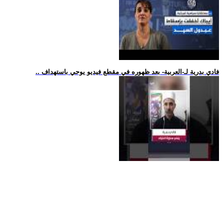
.. فادي بدرية لـ-العربية- بعد ظهوره في مقطع فيديو يوحي باستهداف