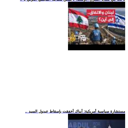
.. مستشارة سياسية أمريكية: أيباك أخفقت بإسقاط عبدول السيد