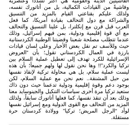
الفاشيتين الدينة والقومية هي أكثر تشدداً وعنصرية
وفاشيةً من القيادات الكمالية، بل من أتاتورك نفسه،
ولذلك عليكم بقناعتي القيام بالمزيد من التنسيق
والشراكة مع دول التحالف بقيادة أمريكا، كما فعل
العرب قبل قرن مع إنكلترا، بل علينا التنسيق والتحالف
مع أي قوة إقليمية ودولية، بمن فيهم إسرائيل، وذلك
عندما تتطلب مصلحة شعبنا وقضيتنا الوطنية الكردستانية
حيث وللأسف تم نقل بعض الأخبار وعلى لسان قيادات
بارزة في العمال الكردستاني تقول؛ بأن “العروض
الإسرائيلية للكرد تهدف إلى تعطيل عملية السلام بين
تركيا والكرد”!! وها نحن نقول لها ولهم جميعأ؛ بأن هذه
ليست عملية سلام، بل هي محاولة تركية لإنقاذ نفسها
من حبل المشنقة.. نعم نحن مع عملية السلام، لكن
بوجود دعم وقوة إقليمية ودولية تدعمنا حيث دون ذاك
ستعيد تركيا مرة أخرى سياسات التنكيل والجينوسايد معنا
وذلك بعد أن تنقذ نفسها، كما فعلها أتاتورك سابقاً، ولذلك
المزيد من التحالف مع القوى الدولية ومع إسرائيل نفسها
لوأد “الرجل المريض؛ تركيا” وولادة كردستان حرة
مستقلة.