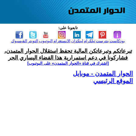
تابعونا على:
بودكاست
بنترست
تيلكرام
لينكدإن
الانستغرام
اليوتيوب
التويتر
الفيسبوك
تبرعاتكم وتبرعاتكن المالية تحفظ استقلال الحوار المتمدن،
فشاركونا في دعم استمرارية هذا الفضاء اليساري الحر
[اشترك في قناة ‫«الحوار المتمدن» على اليوتيوب]
الحوار المتمدن - موبايل
الموقع الرئيسي