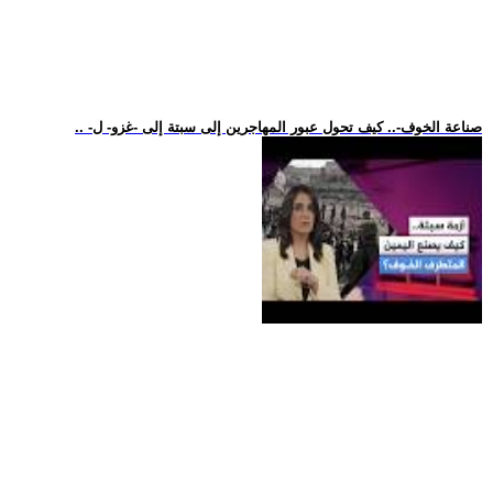
.. -صناعة الخوف-.. كيف تحول عبور المهاجرين إلى سبتة إلى -غزو- ل