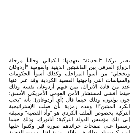
تعتبر تركيا “الحديثة” بعهديها؛ الكمالي وحالياً مرحلة
الزواج العرفي بين الفاشيتين الدينية والقومية “أردوغان
وبخجلي” من أسوأ المراحل، وكذلك أسوأ الحكومات
والسياسات التي واجهتها القضية الكردية وقد عبر عنها
عدد من قادة الأتراك، بمن فيهم أردوغان نفسه وذلك
حينما أفشى لمستشار الأمن القومي الأمريكي الأسبق؛
جون بولتون، وذلك حينما قال (أي أردوغان): بأنه “يحب
الكرد الميتين”!! وهذه رمزية بأن صلب الإستراتيجية
التركية بخصوص الملف الكردي هو “وأد القضية” وسبقه
إلى ذلك مؤسس الدولة التركية؛ أتاتورك، وذلك حينما
رسموا على صفحات جرائدهم صورة قبر وكتبوا عليها
اسم كردستان وذلك في دلالة رمزية لقتل وموت القضية