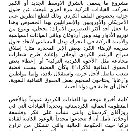
مشروع ما يسمى بالشرق الاوسط الجديد أو الكبير
تحركت القيادات التركية مرة أخرى للبحث عن حلول
جزئية بخصوص الملف الكردي وذلك لقطع الطريق على
الأمريكان والأوروبيين والإسرائليين بهذا الخصوص وهذا
ما جعل أحد أكثر العنصريين الأتراك؛ بخجلي، وبنوع من
توزيع الأدوار بينه وبين أردوغان وباقي القيادات السياسية
والأمنية التركية في التحرك وبذل المساعي لايجاد حلول
سريعة لإرضاء الكرد ببعض الإبر المخدرة مثل؛ إطلاق
سراح الزعيم الكردي أوجلان وإعادة طرح شعارات
مخادعة مثل “الأخوة الكردية التركية” أو “إعطاء بعض
الحقوق الثقافية للأكراد”!! وكأن القضية ليست قضية
شعب يناضل لأجل حريته واستقلال بلاده، وإنما مواطنين
و”رعايا” يحتاجون لمنحهم بعض الحقوق الثقافية اللغوية،
كحال أي جالية في دولة أجنبية.
كلمة أخيرة نتوجه بها للقيادات الكردية عموماً وبالأخص
المنظومة العمالية الكردستانية وتحديداً القيادات التي في
روژآڤاي كردستان والتي نشأت على فكر وفلسفة
أوجلان؛ نأمل أن لا تنخدعوا مجدداً بالوعود الكاذبة لقيادة
تركيا حيث الحكومة الحالية والتي تتشكل من تزاوج