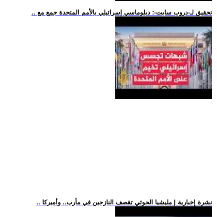
.. تحقيق لـ-دروب سايت-: دبلوماسي إسرائيلي بالأمم المتحدة جمع مع
.. نشرة إخبارية | مليشيا الحوثي تقصف النازحين في مأرب.. وأميركا