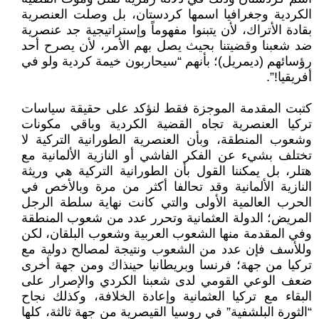
الكردية وجغرافيا اسمها كردستان، بل وصلت العنصرية
بقادة الأتراك، لأن يتبنوا مفهوماً وإستراتيجية جد عنصرية
ضد شعبنا وقضيتنا بحيث يصل بهم الأمر، لأن يصرح أحد
رؤسائهم (ديمريل)؛ بأنهم “سيحاربون خيمة كردية ولو في
أفريقيا!”.
كتبت المقدمة الموجزة فقط لنؤكد على حقيقة سياسات
تركيا العنصرية تجاه القضية الكردية وباقي مكونات
وشعوب المنطقة، وبأن العنصرية الطورانية التركية لا
تختلف بشيء عن الفكر الفاشي أو النازية الألمانية مع
هتلر، بل يمكننا القول بأن الطورانية التركية هي وريثة
النازية الألمانية وقد تحالفا أكثر من مرة وبالأخص في
الحرب العالمية الأولى والتي كانت نهاية سلطة الرجل
المريض؛ الدولة العثمانية وتحرر عدد من شعوب المنطقة
وفي المقدمة منها الشعوب العربية وشعوب البلقان، لكن
وللأسف فإن عدد من الشعوب ونتيجة لمصالح دولية مع
تركيا من جهة؛ فرنسا وبريطانيا حينذاك ومن جهة أخرى
ضعف الوعي القومي لدى شعبنا الكردي والإصرار على
البقاء مع تركيا العثمانية وإعادة الخلافة، وكذلك نجاح
“الثورة البلشفية” في روسيا القيصرية من جهة ثالثة، كلها