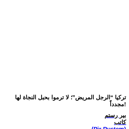
تركيا “الرجل المريض”؛ لا ترموا بحبل النجاة لها
مجدداً!
بير رستم
كاتب
(Pir Rustem)