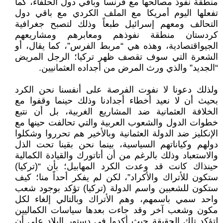
منطقة نفوذ مصالحها مع فرنسا وباقي دول الحلفاء، كما
تفعلها اليوم أمريكا مع الملف الكردي مع باقي دول
التحالف ومعهم إسرائيل طبعاً وذلك لتصبح جغرافية
كردستان منطقة نفوذهم ومعابرهم ومشاريعهم
الجيواقتصادية، وهذه هي “مربط الفرس”، كما يقال، أو
الشعرة التي سوف تقصف ظهر تركيا؛ الرجل المريض
“الجديد” والذي ورث المرض من أجداده العثمانيين.
ولذلك دعونا لا نفوت الفرصة على أنفسنا نحن الكرد
بحيث أن لا نعيد أخطاء أجدادنا وذلك حينما وقفوا مع
الخلافة العثمانية ضد المشاريع الغربية، بل أن نتبع
خطوات الدول والشعوب العربية والتي تحالفت حينها مع
الإنكليز ضد الدولة العثمانية وبالأخير هم تحرروا وشكلوا
دولهم وكياناتهم السياسية، بينما نحن بقينا تحت الذل
والاستعباد وذلك بالرغم من أن أتاتورك والقيادة الكمالية
حينذاك كانت قد وعدت الكرد المهابيل؛ بأن “(تركيا)
ستكون للأتراك والأكراد”، لكن لم يفكر أحداً منا؛ كيف
ستكون للشعبين واسم الدولة (تركيا) تؤكد بوجود شعب
واحد سمي باسمهم، وهم الأتراك وبالتالي إلغاء لكل
مكون وشعب آخر وقد جاءت بعدها سياسات الكماليين
لتؤكد تلك الحقيقة حيث أكدوا في دستور البلاد على أن