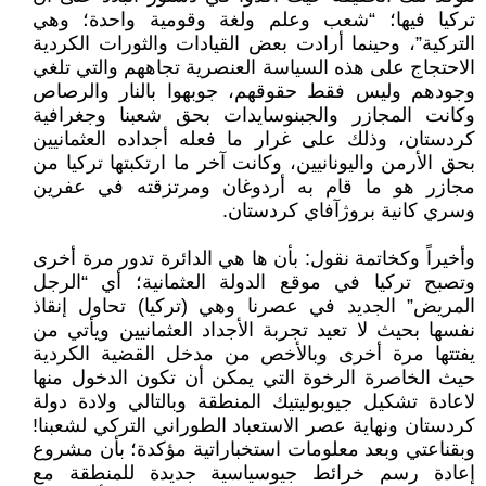
تركيا فيها؛ “شعب وعلم ولغة وقومية واحدة؛ وهي
التركية”، وحينما أرادت بعض القيادات والثورات الكردية
الاحتجاج على هذه السياسة العنصرية تجاههم والتي تلغي
وجودهم وليس فقط حقوقهم، جوبهوا بالنار والرصاص
وكانت المجازر والجبنوسايدات بحق شعبنا وجغرافية
كردستان، وذلك على غرار ما فعله أجداده العثمانيين
بحق الأرمن واليونانيين، وكانت آخر ما ارتكبتها تركيا من
مجازر هو ما قام به أردوغان ومرتزقته في عفرين
وسري كانية بروژآفاي كردستان.
وأخيراً وكخاتمة نقول: بأن ها هي الدائرة تدور مرة أخرى
وتصبح تركيا في موقع الدولة العثمانية؛ أي “الرجل
المريض” الجديد في عصرنا وهي (تركيا) تحاول إنقاذ
نفسها بحيث لا تعيد تجربة الأجداد العثمانيين ويأتي من
يفتتها مرة أخرى وبالأخص من مدخل القضية الكردية
حيث الخاصرة الرخوة التي يمكن أن تكون الدخول منها
لاعادة تشكيل جيوبوليتيك المنطقة وبالتالي ولادة دولة
كردستان ونهاية عصر الاستعباد الطوراني التركي لشعبنا!
وبقناعتي وبعد معلومات استخباراتية مؤكدة؛ بأن مشروع
إعادة رسم خرائط جيوسياسية جديدة للمنطقة مع