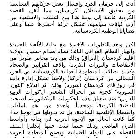
أدت إلى حرمان الكرد وإفشال بعض حركاتهم السياسية
من تحقيق الاستقلال لكردستان، مما أبقى القضية
الكردية عالقة إلى يومنا هذا بين التشتت والاستعباد بين
أربع كيانات سياسية، تشكل تركيا أخطرها علينا وعلى
قضايانا الوطنية الكردستانية.
لكن وبعد التطورات الأخيرة مع بداية الألفية الجديدة
وانهيار النظام العراقي البائد؛ نظام صدام حسين، وولادة
إقليم كردستان (العراق) وذلك من بعد مخاض طويل من
الانتفاضات والثورات الكردية وآلاف القرابين والضحايا
وكذلك نضالات المنظومة العمالية الكردستانية في الجزء
الشمالي من كردستان (تركيا) ولاحقاً تشكل إدارة ذاتية
في روژآڤاي كردستان (سوريا) وذلك إثر اندلاع “الثورة
السورية” كجزء من الحراك الشعبي ل”ثورات الربيع
العربي” ضد طغيان هذه الحكومات الديكتاتورية، أصبحت
القضية الكردية، ومحدداً، واحدة من أهم الملفات
والقضايا الإقليمية الساخنة، بل تم تدويلها في يومنا هذا،
كما كانت الحال مع الإخوة العرب في بداية وأواسط
القرن الماضي وذلك حينما تبنت حينها إنكلترا الملف
للقضاء على الدولة العثمانية وتصبح المنطقة العربية