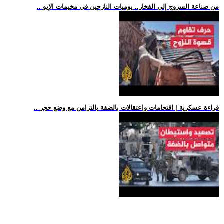
.. من صناعة السروج إلى الفخار.. يوميات النازحين في مخيمات الإيو
.. قراءة عسكرية | اقتحامات واعتقالات بالضفة بالتزامن مع وضع حجر