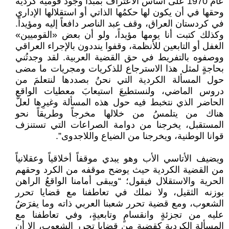
عام 1970 على أساس الاعتراف بمبدأ وجود قومية كردية
وحقها في أن يكون لها حكمُها الذاتي أو استقلالها الإداري
في كردستان العراق، وقف عبد الناصر دافعاً إليه ومؤيداً.
وكذلك كتبت أنا يومها مؤيداً، ولو أن بعض «القوميين»
الغفل أو التابعين للأنظمة، وقفوا ينددون بالإجراء العراقي
ووصفوه بالتفريط في حق القضية العربية. لقد وجدتُني
بحاجةٍ لمثل هذا الاسترجاع للذكريات ومجريات ما مضى
حول المسألة الكردية التي نحنُ بصددها لنتعلمَ من
دروس الماضي، ولنستطيعَ استيعابَ معطيات الواقع
الحاضر الذي نتخبط فيه حول هذه المسألة وغيرِها لعلَّ
هناك من يتلمسُ من خلالها مخرجاً وطريقاً نحو
المستقبل، يخرجنا من دوامة الصراعات التي تستنزف
قوانا الوطنية، ويخرجنا من الضياع واللاجدوى”.
ويضيف الأتاسي الأب وهو يبدي موقفاً أخلاقياً وعقلانياً
من القضية الكردية حيث يوضح موقفه من الكرد وحقهم
الحرية والاستقلال فيقول؛ “ويبقى أمامنا الواقعُ الراهن
بوزنه الثقيل، ولا نملك في تعاطفنا مع قضايا تحرر
الشعوب، ومع قضية تحرر شعبنا العربي ذاته وما يفرَضُ
عليه من تجزئةٍ وانقسامٍ وتابعيةٍ، وفي تعاطفنا مع
المسألة الكردية كقضية من قضايا تحرر الشعوب، إلا أن