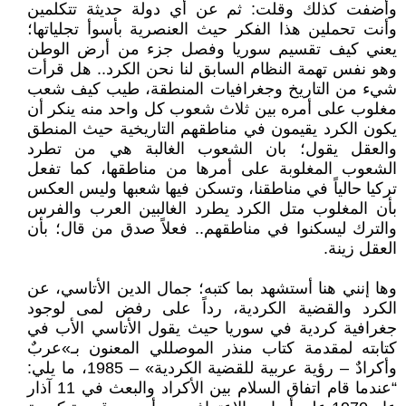
وأضفت كذلك وقلت: ثم عن أي دولة حديثة تتكلمين
وأنت تحملين هذا الفكر حيث العنصرية بأسوأ تجلياتها؛
يعني كيف تقسيم سوريا وفصل جزء من أرض الوطن
وهو نفس تهمة النظام السابق لنا نحن الكرد.. هل قرأت
شيء من التاريخ وجغرافيات المنطقة، طيب كيف شعب
مغلوب على أمره بين ثلاث شعوب كل واحد منه ينكر أن
يكون الكرد يقيمون في مناطقهم التاريخية حيث المنطق
والعقل يقول؛ بان الشعوب الغالبة هي من تطرد
الشعوب المغلوبة على أمرها من مناطقها، كما تفعل
تركيا حالياً في مناطقنا، وتسكن فيها شعبها وليس العكس
بأن المغلوب متل الكرد يطرد الغالبين العرب والفرس
والترك ليسكنوا في مناطقهم.. فعلاً صدق من قال؛ بأن
العقل زينة.
وها إنني هنا أستشهد بما كتبه؛ جمال الدين الأتاسي، عن
الكرد والقضية الكردية، رداً على رفض لمى لوجود
جغرافية كردية في سوريا حيث يقول الأتاسي الأب في
كتابته لمقدمة كتاب منذر الموصللي المعنون بـ»عربٌ
وأكرادٌ – رؤية عربية للقضية الكردية» – 1985، ما يلي:
“عندما قام اتفاق السلام بين الأكراد والبعث في 11 آذار