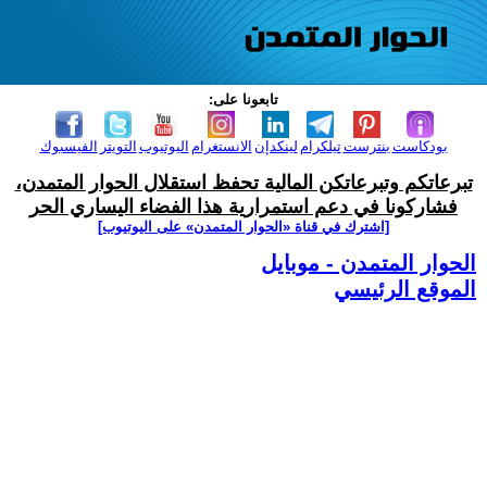
تابعونا على:
بودكاست
بنترست
تيلكرام
لينكدإن
الانستغرام
اليوتيوب
التويتر
الفيسبوك
تبرعاتكم وتبرعاتكن المالية تحفظ استقلال الحوار المتمدن،
فشاركونا في دعم استمرارية هذا الفضاء اليساري الحر
[اشترك في قناة ‫«الحوار المتمدن» على اليوتيوب]
الحوار المتمدن - موبايل
الموقع الرئيسي