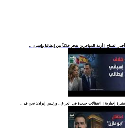
.. أخبار الصباح | أزمة المهاجرين تفجر خلافاً بين إيطاليا وإسبان
.. نشرة إخبارية | اعتقالات جديدة في العراق.. ورئيس إيران: نحن ف