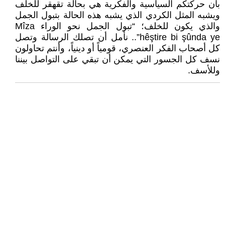
بأن حركتكم السياسية والفكرية هي بحالة تقهقر للخلف
ويشبه المثل الكردي الذي يشبه هذه الحالة بتبول الجمل
والذي يكون للخلف؛ “تبول الجمل نحو الوراء Mîza
hêştire bi şûnda ye”.. نأمل أن تصلك الرسالة وتصل
كل أصحاب الفكر العنصري، قومياً أو دينياً، وأنتم تحاولون
نسف كل الجسور التي يمكن أن تبقي على التواصل بيننا
وللأسف.