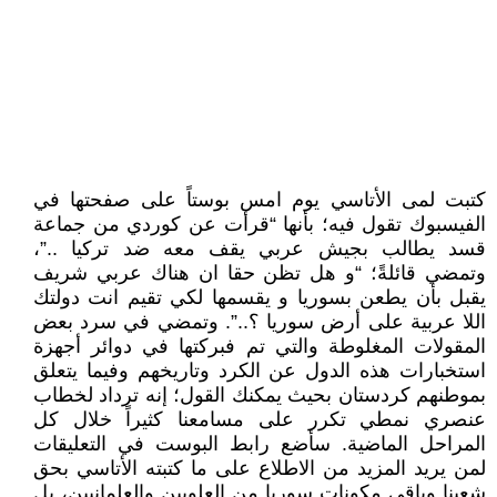
كتبت لمى الأتاسي يوم امس بوستاً على صفحتها في
الفيسبوك تقول فيه؛ بأنها “قرأت عن كوردي من جماعة
قسد يطالب بجيش عربي يقف معه ضد تركيا ..”،
وتمضي قائلةً؛ “و هل تظن حقا ان هناك عربي شريف
يقبل بأن يطعن بسوريا و يقسمها لكي تقيم انت دولتك
اللا عربية على أرض سوريا ؟..”. وتمضي في سرد بعض
المقولات المغلوطة والتي تم فبركتها في دوائر أجهزة
استخبارات هذه الدول عن الكرد وتاريخهم وفيما يتعلق
بموطنهم كردستان بحيث يمكنك القول؛ إنه ترداد لخطاب
عنصري نمطي تكرر على مسامعنا كثيراً خلال كل
المراحل الماضية. سأضع رابط البوست في التعليقات
لمن يريد المزيد من الاطلاع على ما كتبته الأتاسي بحق
شعبنا وباقي مكونات سوريا من العلويين والعلمانيين، بل