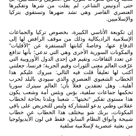
حتى أدونيس الشاعر، لم يفلت من شرها وتفكيرها
العنصري القاصر وهي تشد ضهرها وتستقوي بتركيا
والإسلاميين.
إن تكويعة الأتاسي الكبيرة، بخصوص تركيا والجماعات
الإسلامية الراديكالية وذلك من موقف الرافض لها إلى
الدفاع عنها، وخاصةً كتابتها المستفزة عن “الأقليات”
والمكونات السورية الأخرى وهي التي تدعي؛ بأنها تدافع
عن تعدد الثقافات، وتقيم في إحدى الدول الأوروبية التي
عرّفت العالم معنى الثورات وقيم الحرية؛ فرنسا، جعلتني
أكتب لها تعليقاً قلت فيه التالي: مبروك عليكم هذا
الخطاب الشعبوي العنصري والذي سيودي بالبلد لحرب
أهلية.. وهل تعتقدين فعلاً بأن؛ العالم سيترك سوريا
تحكمها جماعات سلفية، بؤس وبئس أمة وشعب يكون
هذا مستوى تفكير “نخبتها”.. شعبنا وبلدنا بحاجة لخطاب
عقلاني وطني يدعو للمشاركة وليس للتحريض على باقي
المكونات، بربك شو بيختلف هذا الخطاب عن خطاب
شبيحة وأبواق النظام السابق، فقط في لون الأيديولوجيا
من بعثية عنصرية لإسلامية سلفية