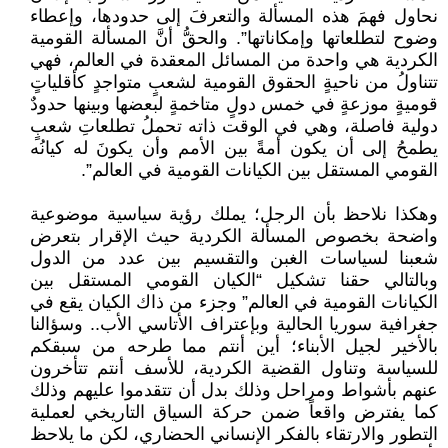
نحاول فهمَ هذه المسألة والتعرفَ إلى حدودها، وإعطاء
وضوح لتطلعاتها وإمكاناتها”. والحقُّ أنَّ المسألة القومية
الكردية هي واحدة من المسائل المعقدة في العالم، فهي
تتناولُ من ناحيةٍ الحقوق القومية لشعبٍ متواجدٍ كأقلياتٍ
قوميةٍ موزعةٍ في خمس دولٍ متاخمةٍ لبعضها وبينها حدودٌ
دولية فاصلة، وهي في الوقت ذاته تحملُ تطلعاتِ شعبٍ
يطمحُ إلى أن يكون أمةً بين الأمم وأن يكونَ له كيانُه
القومي المستقل بين الكيانات القومية في العالم”.
وهكذا نلاحظ بأن الرجل؛ يملك رؤية سياسية موضوعية
واضحة بخصوص المسألة الكردية حيث الإقرار بتعرض
شعبنا لسياسات الغبن والتقسيم بين عدد من الدول
وبالتالي حقنا تشكيل “الكيان القومي المستقل بين
الكيانات القومية في العالم” وجزء من ذاك الكيان يقع في
جغرافية سوريا الحالية وبإعتراف الأتاسي الأب.. وسؤالنا
بالأخير لجيل الأبناء؛ أين أنتم مما طرحه من سبقكم
للسياسة وتناول القضية الكردية، للأسف أنتم تتأخرون
عنهم بأشواط ومراحل وذلك بدل أن تتقدموا عليهم وذلك
كما يفترض واقعاً ضمن حركة السياق التاريخي لعملية
التطور والارتقاء بالفكر الإنساني الحضاري، لكن ما يلاحظ