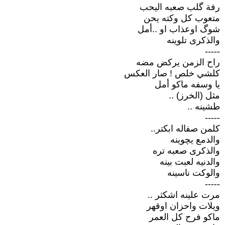
رفة گلب صعبه اليحب
متعوب كل وكته يحن
شوگ اوعذاب او ..أمل
والذكرى تلوينه
-----
راح الزمن يركض مضه
كلشي خلص ! صار العكس
يا وسفه ماكو أمل
مثل (الخرز) ..
طشينه ..
-----
كلمن صفاله ابكتر..
والدمع يچوينه
والذكرى صعبه تره
والدنيه لعبت بينه
والوكت ناسينه
-----
مرت علينه اشكثر ..
ويلات واحزان اوقهر
ماكو فرح كل العمر