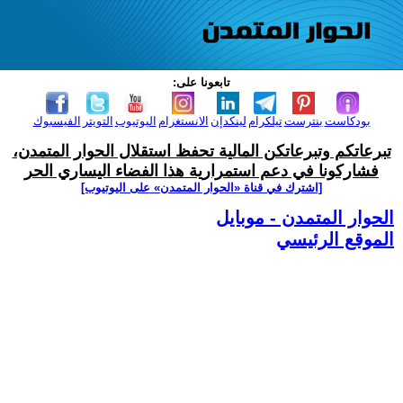
تابعونا على:
بودكاست
بنترست
تيلكرام
لينكدإن
الانستغرام
اليوتيوب
التويتر
الفيسبوك
تبرعاتكم وتبرعاتكن المالية تحفظ استقلال الحوار المتمدن،
فشاركونا في دعم استمرارية هذا الفضاء اليساري الحر
[اشترك في قناة ‫«الحوار المتمدن» على اليوتيوب]
الحوار المتمدن - موبايل
الموقع الرئيسي