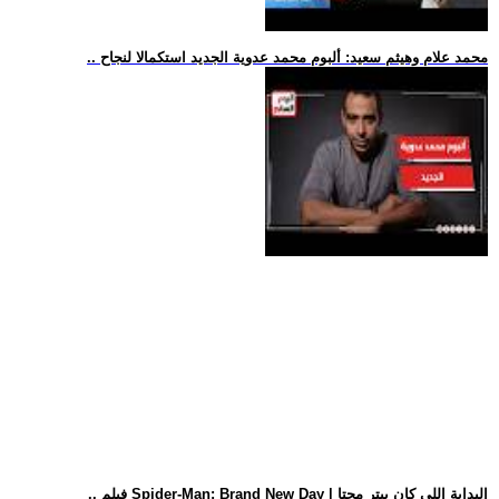
.. محمد علام وهيثم سعيد: ألبوم محمد عدوية الجديد استكمالا لنجاح
.. فيلم Spider-Man: Brand New Day | البداية اللي كان بيتر محتا