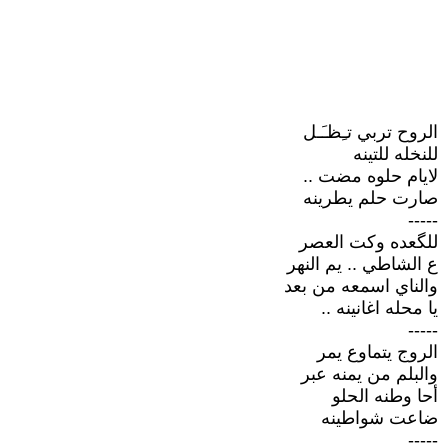
الروح تربي تـِظـَـل
للنخله للتينه
لايام حلوه مضت ..
صارت حلم يطرينه
-----
للگعده وكت العصر
ع الشاطي .. يم النهر
والناي اسمعه من بعد
يا محله اغانينه ..
-----
الروج يتماوع يمر
والبلم من يمنه عبر
أحا وطنه الحلو
ضاعت شواطينه
-----