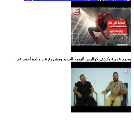
.. محمد عدوية يكشف كواليس ألبومه الجديد ومشروع عن والده أحمد عد