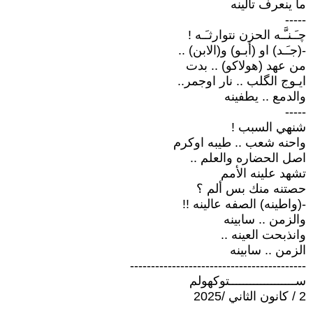
ما ينعرف تالينه
-----
چـَـنـَّـه الحزن نتوارثـَـه !
-(جـَـد) او (أبـو) و(الابن) ..
من عهد (هولاكو) .. بدت
ايـوج الگلب .. نار اوجمر..
والدمع .. يطفينه
-----
شنهي السبب !
واحنه شعب .. طيبه اوكرم
اصل الحضاره والعلم ..
تشهد علينه الأمم
حصتنه منك بس ألم ؟
-(واطينه) الصفه عالينه !!
والزمن .. سابينه
وانذبحت العينه ..
الزمن .. سابينه
------------------------------------------
ســـــــــــــــــــتوكهولم
2 / كانون الثاني /2025