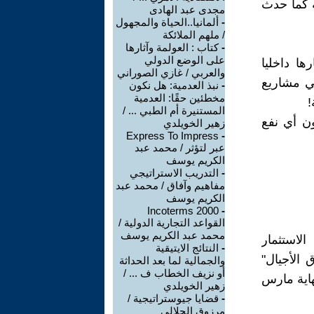
ة كما حدث
مجدى عبد الهادى
-
ألمانيا..الحياة والمجهول
/ ملهم الملائكة
-
كتاب : العولمة وآثارها
على الوضع الدولي
ا داخليا
والعربي / غازي الصوراني
في مشاريع
-
نبذ العدمية: هل نكون
مخطئين حقًا: العدمية
!
المستنيرة أم الطبي ... /
ون أي نفع
زهير الخويلدي
Express To Impress
-
عبر لتؤثر / محمد عبد
الكريم يوسف
-
التدريب الاستراتيجي
مفاهيم وآفاق / محمد عبد
الكريم يوسف
Incoterms 2000
-
القواعد التجارية الدولية /
محمد عبد الكريم يوسف
الاستثمار
-
النتائج الايتيقية
 الأجيال"
والجمالية لما بعد الحداثة
أو نزيف الخطاب ف ... /
6% منذ تأسيسه عام 1976 وحتى نهاية مارس
زهير الخويلدي
-
قضايا جيوستراتيجية /
مرزوق الحلالي