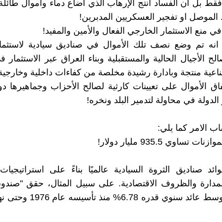
قط بل ان الفساد انتج الإرهاب الذي أضاع دماء واموال طائل
لموصل او تفجير العسكريين المدبرين!
ي منع الاستثمار الخارجي الفعال والأمين والمفيد!
انه تم وضع نصف تلك الأموال في صناديق سيادية لاستثماره
لح الأجيال الحالية والمستقبلية وبناء العراق عبر الاستثمار 
اعية منتجة وبادارة رشيدة مخلصة من كفاءات داخلية وخارجية
فاق الأموال على تعيينات كارثية لصالح الأحزاب وجماهيرها د
 الدولة في محاولة لتدمير البلد ونخره!
 الامر كما يلي:
تساوي 935.5 مليار دولار!
ئد صناديق الثروة السيادية عالميًا بناءً على استراتيجيات 
مدارة والظروف الاقتصادية. على سبيل المثال، حقق "صندوق
الكويتي متوسط عائد سنوي قدره .78