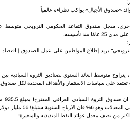
:
د «صندوق الأجيال» يواكب نظراءه عالمياً
رى، سجل صندوق التقاعد الحكومي النرويجي متوسط عا
:
لنرويجي" يريد إطلاع المواطنين على عمل الصندوق | اقتصاد
 تعتمد على سياسات الاستثمار والأهداف المحددة لكل صندوق.
ولو فرضنا ان ص
ن الارباح السنوية ستبلغ! 56 مليار دولار سنويا!
كثر من نصف معدل عوائد النفط المتذبذبه والمتغيرة!