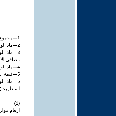
1—مجموع موازنات العراق من عام 2003-2024 كانت 1871 مليار دولار!
2—ماذا لو كان هناك صندوق سيادي لنصف تلك الأموال بدلا من نهبها!
3—ماذا لو
مصافي الأ
4—ماذا لو تم استغلال الغاز المصاحب كله منذ البداية في صندوق سيادي!
5—قيمة الدولار عام 2003 وقيمته الان!!
5—ماذا ل
المتطورة (
(1)