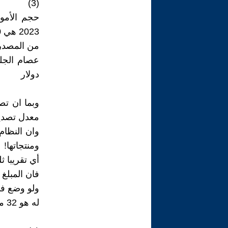
(3)
2023 هي 1500 مليار دولار ومع عام 2024 قد تبلغ 1600 مليار دولار!
من المصدر
دولار
معدل تصدير
وان النظام
ومنتجاتها!
أي تقريبا ث
فان المبلغ خلال 23 سنه هو حوالي 
له هو 32 مليار دولار سنويا!