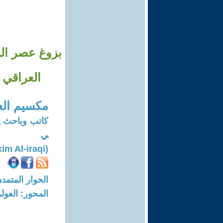
بزوغ عصر الر
العراقي منها؟-3 ماذا لو اداروا الاقت
مكسيم الع
كاتب وباحث ي
ي
(Maxim Al-iraqi)
الحوار المتمدن-العدد: 8203 - 24
المحور: العول