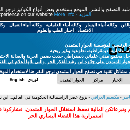
ة التصفح والنشر، الموقع يستخدم بعض أنواع الكوكيز نرجو النق
More info - المزيد
experience on our website
الفن
-
وكالة أنباء اليسار
-
وكالة أنباء العلمانية
-
وكالة أنباء العمال
-
وكا
الاقتصاد
-
اخبار الطب والعلوم
 الرئيسي لمؤسسة الحوار المتمدن
، علمانية، ديمقراطية، تطوعية وغير ربحية
ل مجتمع مدني علماني ديمقراطي حديث يضمن الحرية والعدالة الاجتم
حوار المتمدن على جائزة ابن رشد للفكر الحر والتى نالها أعلام في الفك
م مشاكل تقنية في تصفح الحوار المتمدن نرجو النقر هنا لاستخدام الموقع
كوردي
English
الاخبار
مراكز
الحوار المتمدن
عاصر
-
مكسيم العراقي
 وتبرعاتكن المالية تحفظ استقلال الحوار المتمدن، فشاركونا 
استمرارية هذا الفضاء اليساري الحر