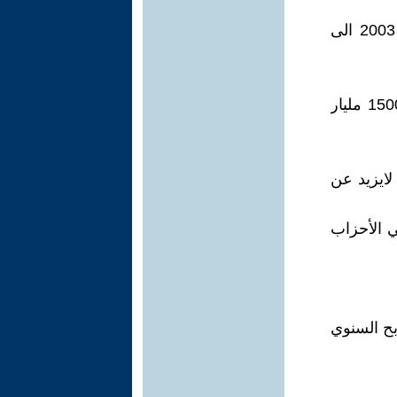
حجم الأموال النفطية التي دخلت للعراق بسبب عوائد النفط من عام 2003 الى
عصام الجلبي : إيرادات العراق من النفط منذ 2003 إلى 2023 بلغت 1500 مليار
قليلا وهو لايزيد عن
ي الأحزاب
بلغ 6% لكان عائد الربح السنوي