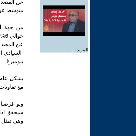
عن المصدر
متوسط عوائ
من جهة أخ
حوالي 6% على مدى 25 عامًا منذ تأسيسه.
عن المصدر
المزيد.....
"السيادي ا
بلومبرغ
مع تفاوتات
سيحقق ادنى المعدلات وهو 6% فا
وهي تمثل ا