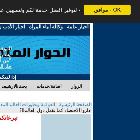
موافق - OK
لتوفير افضل خدمة لكم ولتسهيل عملي
أخبار عامة
-
وكالة أنباء المرأة
-
اخبار الأدب و
الموقع
يسارية
"من أج
حاز ال
إذا لديك
الزوار
اضافة/خدمات
بحث/الارشيف
الصفحة الرئيسية
-
العولمة وتطورات العالم الم
اداروا الاقتصاد كما تفعل دول العالم!!؟
تبرعاتكم