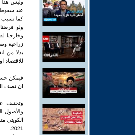
وليس هذا ف
عند سقوط ا
كما تسبب ف
ولو فرضنا 
وخارجيا لصا
زراعية وصن
بدلا من ان
للاقتصاد او
فيمكن حساب
ان نصف الموازنات 
وتختلف عوا
والأصول ال
2021.