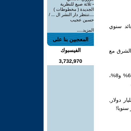
-
ثلاثة صيغ للنظرية
الجديدة ( مخطوطات )
....تنتظر دار النشر ال ... /
حسين عجيب
ئد سنوي
المزيد.....
المعجبين بنا على
الفيسبوك
 الشرق مع
3,732,970
بشكل عام، يتراوح متوسط العائد السنوي لصناديق الثروة السيادية بين 6% و8%،
ندوق الثروة السيادي العراقي المقترح! بمبلغ 935.5 مليار دولار,