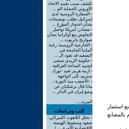
تكشف سبب تقييد الاتحاد
الأوروبي الحماية الم ...
-
السفارة الروسية لدى
إسرائيل تطلب توضيحات
بشأن احتجاز المؤرخ ...
-
مصادر: أمريكا تواصل
التفاوض مع أوكرانيا بشأن
صواريخ باتريوت ...
-
الخارجية الروسية: رغبة
ألمانيا الجامحة في
التصعيد قد تقود ال ...
-
حكومة الزيدي تسعى
لتحييد الساحة العراقية
-
أزمة هرمز تعيد -تورك
ستريم- إلى الواجهة
-
-الأصعب منذ الثورة-..
ماذا قال بزشكيان عن
وضع إيران في الذكر ...
المزيد.....
ع استثمار
كتب ودراسات
 بالمصانع
-
تحلل اللاهوت الليبرالي:
صعود وسقوط الهيمنة
الاقتصادية الأمري ... /