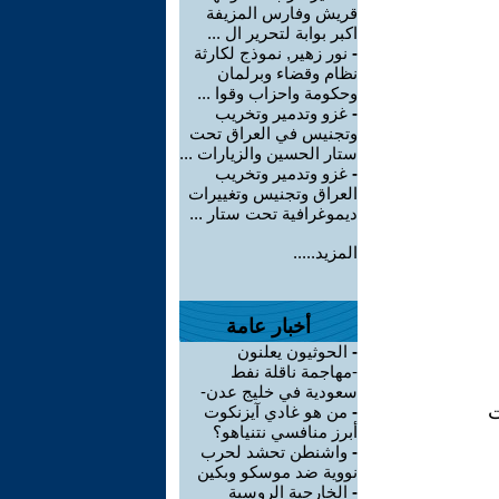
قريش وفارس المزيفة
اكبر بوابة لتحرير ال ...
-
نور زهير, نموذج لكارثة
نظام وقضاء وبرلمان
وحكومة واحزاب وقوا ...
-
غزو وتدمير وتخريب
وتجنيس في العراق تحت
ستار الحسين والزيارات ...
-
غزو وتدمير وتخريب
العراق وتجنيس وتغييرات
ديموغرافية تحت ستار ...
المزيد.....
أخبار عامة
-
الحوثيون يعلنون
-مهاجمة ناقلة نفط
سعودية في خليج عدن-
-
من هو غادي آيزنكوت
أبرز منافسي نتنياهو؟
-
واشنطن تحشد لحرب
نووية ضد موسكو وبكين
-
الخارجية الروسية