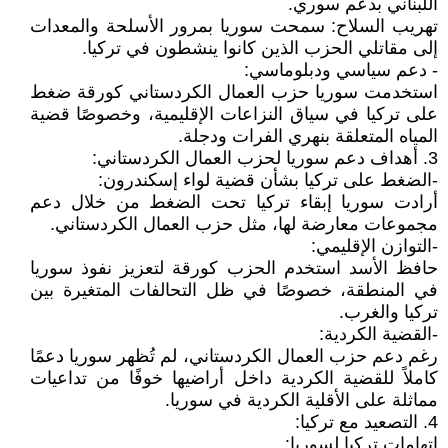
اللبناني بدعم سوري.
تهريب السلاح: سمحت سوريا بمرور الأسلحة والمعدات
إلى مقاتلي الحزب الذين كانوا ينشطون في تركيا.
- دعم سياسي ودبلوماسي:
استخدمت سوريا حزب العمال الكردستاني كورقة ضغط
على تركيا في سياق النزاعات الإقليمية، وخصوصًا قضية
المياه المتعلقة بنهري الفرات ودجلة.
3. أهداف دعم سوريا لحزب العمال الكردستاني:
-الضغط على تركيا بشأن قضية لواء إسكندرون:
أرادت سوريا إبقاء تركيا تحت الضغط من خلال دعم
مجموعات معارضة لها، مثل حزب العمال الكردستاني.
-التوازن الإقليمي:
حافظ الأسد استخدم الحزب كورقة لتعزيز نفوذ سوريا
في المنطقة، خصوصًا في ظل التحالفات المتغيرة بين
تركيا والغرب.
-القضية الكردية:
رغم دعم حزب العمال الكردستاني، لم تُظهر سوريا دعمًا
كاملاً للقضية الكردية داخل أراضيها خوفًا من تداعيات
مماثلة على الأقلية الكردية في سوريا.
4. التصعيد مع تركيا:
اتهامات تركيا لسوريا: