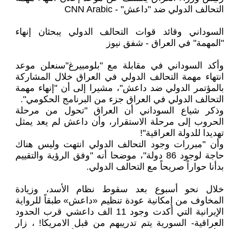
التحالف الدولي ضد "داعش" - CNN Arabic
السوداني وقائد قوات التحالف الدولي يبحثان إنهاء
"المهمة" في العراق - شفق نيوز
وأكد السوداني في مقابلة مع "بلومبيرغ"سنعلن موعد
انتهاء مهمة التحالف الدولي في العراق خلال المشاركة
بالمؤتمر الدولي ضد داعش"، مشيرا إلى أن "إنهاء مهمة
التحالف الدولي في العراق جزء من البرنامج الحكومي".
وذكر شياع السوداني أن العراق "تحول من مرحلة
الحروب إلى مرحلة الاستقرار، وأن داعش لم يعد يمثل
تهديدا للدولة العراقية"!
وأن "مبررات وجود التحالف الدولي انتهت وليس هناك
حاجة لوجود 86 دولة"، موضحا أنه "وفق الرؤية والتقييم
بدأنا حواراً صريحاً مع التحالف الدولي.
خلال نحو أسبوع بعد سقوط نظام الأسد، وزيادة
المخاوف من إمكانية عودة تنظيم «داعش» طبقاً للرواية
الإيرانية التي أكدت وجود 11 الف داعشي قرب الحدود
العراقية- السورية يتم تدريبهم من قبل الامريكا! ، زار