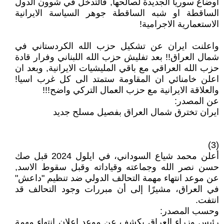
اوضاع سوريا الجديدة لصالحها, فالتدخل في شوون الدول
الساقطة او شبه الساقطة جوهر السياسة الايرانية
الاستعمارية الاجرامية!
واعلنت ايران عن تشكيل حزب الله الكردستاني في
شمال العراق!! بعد تفليش حزب الله اللبناني وفرار قادة
حزب الله العراقي مع باقي المليشيات الايرانية, وبعد ان
اعلن خامنائي ان المقاومة ستمتد الى كل غرب اسيا!
والعلاقة الايرانية مع حزب العمال التركي واضح!!!
عن المصدر:
ايران تخترق شمال العراق بفصيل مسلح جديد
(3)
أعلن محمد شياع السوداني، في ايلول 2024 قبل صك
حسن نصر الله وجماعته وقياداته وقبل سقوط الاسد,
عن موعد انتهاء مهمة التحالف الدولي ضد تنظيم "داعش"
في العراق، مشيرًا إلى أن مبررات وجود التحالف قد
انتفت.
وحسب المصدر:
رئيس وزراء العراق يكشف عن موعد إعلان انتهاء مهمة