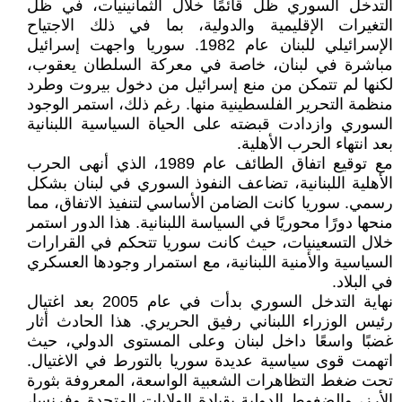
التدخل السوري ظل قائمًا خلال الثمانينيات، في ظل
التغيرات الإقليمية والدولية، بما في ذلك الاجتياح
الإسرائيلي للبنان عام 1982. سوريا واجهت إسرائيل
مباشرة في لبنان، خاصة في معركة السلطان يعقوب،
لكنها لم تتمكن من منع إسرائيل من دخول بيروت وطرد
منظمة التحرير الفلسطينية منها. رغم ذلك، استمر الوجود
السوري وازدادت قبضته على الحياة السياسية اللبنانية
بعد انتهاء الحرب الأهلية.
مع توقيع اتفاق الطائف عام 1989، الذي أنهى الحرب
الأهلية اللبنانية، تضاعف النفوذ السوري في لبنان بشكل
رسمي. سوريا كانت الضامن الأساسي لتنفيذ الاتفاق، مما
منحها دورًا محوريًا في السياسة اللبنانية. هذا الدور استمر
خلال التسعينيات، حيث كانت سوريا تتحكم في القرارات
السياسية والأمنية اللبنانية، مع استمرار وجودها العسكري
في البلاد.
نهاية التدخل السوري بدأت في عام 2005 بعد اغتيال
رئيس الوزراء اللبناني رفيق الحريري. هذا الحادث أثار
غضبًا واسعًا داخل لبنان وعلى المستوى الدولي، حيث
اتهمت قوى سياسية عديدة سوريا بالتورط في الاغتيال.
تحت ضغط التظاهرات الشعبية الواسعة، المعروفة بثورة
الأرز، والضغوط الدولية بقيادة الولايات المتحدة وفرنسا،