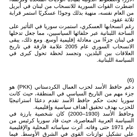
اضطرت القوات السورية للانسحاب من لبنان في أبريل
من العام نفسه، منهية بذلك وجودًا عسكريًا استمر قرابة
ثلاثة عقود.
رغم انسحابها العسكري، استمرت سوريا في التأثير على
الساحة اللبنانية عبر حلفائها السياسيين، مما جعل تدخلها
في لبنان جزءًا من معادلة إقليمية أوسع. ومع ذلك، يبقى
الانسحاب السوري عام 2005 علامة فارقة في تاريخ
العلاقات بين البلدين، وتجسد لحظة تحول كبرى في
السياسة اللبنانية.
(6)
دعم حافظ الأسد لحزب العمال الكردستاني (PKK) هو
جزء مهم من التاريخ السياسي في المنطقة، حيث كانت
سوريا تحت حكم حافظ الأسد تقدم دعمًا استراتيجيًا
للحزب بهدف تحقيق أهداف سياسية وإقليمية.
وحافظ الأسد (1930–2000) كان شخصية بارزة في
السياسة العربية المعاصرة، حيث قاد سوريا كرئيس من
عام 1971 حتى وفاته. أثرت سياساته المحلية والإقليمية
على تشكيل توازنات القوى في الشرق الأوسط. فيما