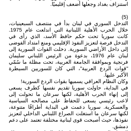
استنزاف بغداد وجعلها أضعف إقليميًا.
(5)
التدخل السوري في لبنان بدأ في منتصف السبعينيات،
خلال الحرب الأهلية اللبنانية التي اندلعت عام 1975.
كانت سوريا تحت حكم حافظ الأسد، الذي رأى في
التدخل فرصة لتعزيز النفوذ الإقليمي ومنع امتداد الفوضى
إلى داخل الأراضي السورية. دخلت القوات السورية إلى
لبنان عام 1976، بدعوة من الرئيس اللبناني سليمان
فرنجية وبموافقة الجامعة العربية، تحت مظلة ما سُمّي
"قوات الردع العربية"، التي كان للسوريين السيطرة
الأكبر عليها.
وكان النظام العراقي يسميها بقوات الردع السورية!
في البداية، حاولت سوريا تقديم نفسها كطرف يسعى
إلى إنهاء الحرب الأهلية، لكنها سرعان ما تحولت إلى
لاعب رئيسي يسعى للحفاظ على مصالحه السياسية
والعسكرية. سوريا دعمت في البداية أطرافًا متنوعة،
لكنها سرعان ما استغلت الصراع اللبناني الداخلي لتعزيز
نفوذها، حيث أصبحت قوى لبنانية مختلفة تعتمد على دعم
دمشق.