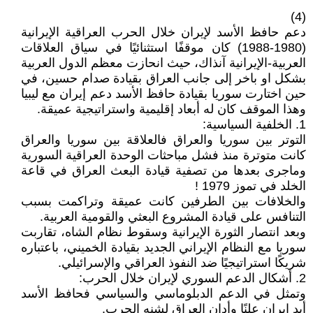
(4)
دعم حافظ الأسد لإيران خلال الحرب العراقية الإيرانية
(1980-1988) كان موقفًا استثنائيًا في سياق العلاقات
العربية-الإيرانية آنذاك، حيث انحازت معظم الدول العربية
بشكل او باخر إلى جانب العراق بقيادة صدام حسين، في
حين اختارت سوريا بقيادة حافظ الأسد دعم إيران مع ليبيا
وهذا الموقف كان له أبعاد إقليمية واستراتيجية عميقة.
1. الخلفية السياسية:
التوتر بين سوريا والعراق فالعلاقة بين سوريا والعراق
كانت متوترة منذ فشل مباحثات الوحدة العراقية السورية
وماجرى بعدها من تصفية قيادة البعث العراق في قاعة
الخلد في تموز 1979 !
والخلافات بين الطرفين كانت عميقة وتراكمت بسبب
التنافس على قيادة المشروع البعثي والقومية العربية.
وبعد انتصار الثورة الإيرانية وسقوط نظام الشاه، تقاربت
سوريا مع النظام الإيراني الجديد بقيادة الخميني، باعتباره
شريكًا استراتيجيًا ضد النفوذ العراقي والإسرائيلي.
2. أشكال الدعم السوري لإيران خلال الحرب:
وتمثل في الدعم الدبلوماسي والسياسي فحافظ الأسد
أيد إيران علنًا وأدان العراق لشنه الحرب.