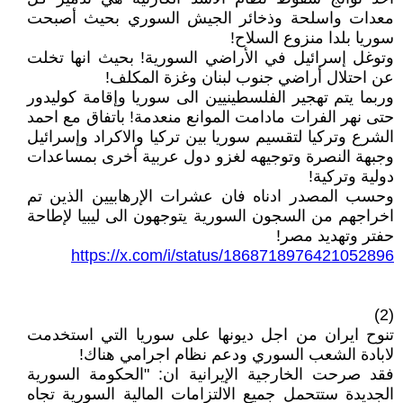
معدات واسلحة وذخائر الجيش السوري بحيث أصبحت
سوريا بلدا منزوع السلاح!
وتوغل إسرائيل في الأراضي السورية! بحيث انها تخلت
عن احتلال أراضي جنوب لبنان وغزة المكلف!
وربما يتم تهجير الفلسطينيين الى سوريا وإقامة كوليدور
حتى نهر الفرات مادامت الموانع منعدمة! باتفاق مع احمد
الشرع وتركيا لتقسيم سوريا بين تركيا والاكراد وإسرائيل
وجبهة النصرة وتوجيهه لغزو دول عربية أخرى بمساعدات
دولية وتركية!
وحسب المصدر ادناه فان عشرات الإرهابيين الذين تم
اخراجهم من السجون السورية يتوجهون الى ليبيا لإطاحة
حفتر وتهديد مصر!
https://x.com/i/status/1868718976421052896
(2)
تنوح ايران من اجل ديونها على سوريا التي استخدمت
لابادة الشعب السوري ودعم نظام اجرامي هناك!
فقد صرحت الخارجية الإيرانية ان: "الحكومة السورية
الجديدة ستتحمل جميع الالتزامات المالية السورية تجاه