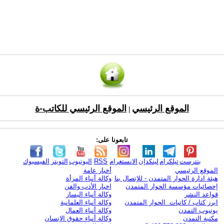
الموقع الرئيسي
الموقع الرئيسي للكاتب-ة
|
تابعونا على:
بنترست
تيلكرام
لينكدإن
الانستغرام
RSS
اليوتيوب
التويتر
الفيسبوك
الموقع الرئيسي
أخبار عامة
هيئة ادارة الحوار المتمدن - للإتصال بنا
وكالة أنباء المرأة
إحصائيات مؤسسة الحوار المتمدن
اخبار الأدب والفن
قواعد النشر
وكالة أنباء اليسار
ابرز كتاب / كاتبات الحوار المتمدن
وكالة أنباء العلمانية
يوتيوب التمدن
وكالة أنباء العمال
مكتبة التمدن
وكالة أنباء حقوق الإنسان