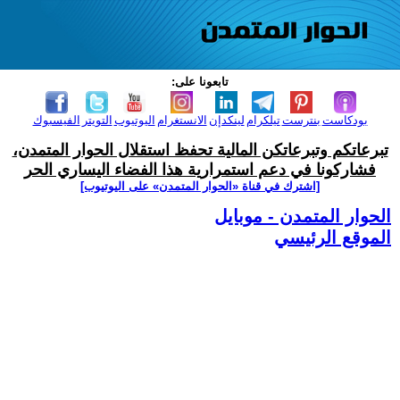
تابعونا على:
بودكاست
بنترست
تيلكرام
لينكدإن
الانستغرام
اليوتيوب
التويتر
الفيسبوك
تبرعاتكم وتبرعاتكن المالية تحفظ استقلال الحوار المتمدن،
فشاركونا في دعم استمرارية هذا الفضاء اليساري الحر
[اشترك في قناة ‫«الحوار المتمدن» على اليوتيوب]
الحوار المتمدن - موبايل
الموقع الرئيسي