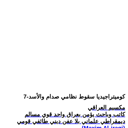
كوميتراجيديا سقوط نظامي صدام والأسد-7
مكسيم العراقي
كاتب وباحث يؤمن بعراق واحد قوي مسالم
ديمقراطي علماني بلا عفن ديني طائفي قومي
(Maxim Al-iraqi)