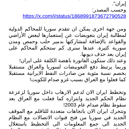
إيران".
وحسب المصدر:
https://x.com/i/status/1868991873672790528
ومن جهة اخرى يمكن ان تتقدم سوريا للمحاكم الدولية
لمطالبة إيران بتعويضات عن إستعمارها لبعض الأراضي
والقواعد بالإضافة لمشاركتها بدمير حلب وحمص ومدن
سورية كثيرة. عندها سنرى كم ستحكم المحاكم على
إيران بعد حذف ديونها.
وعند ذلك ستكون الفاتورة باهضة الكلفة على ايران!
وربما يرتبط دفع التعوبيضات لسوريا والعراق مستقبلا
بخصم نسبة مئوية من صادرات النفط الايرانية مستقبلا
كما فعلوا مع العراق بسبب غزو صدام للكويت!
وتخطط ايران الان لدعم الارهاب داخل سوريا لزعزعة
نظام الحكم الجديد وابتزازه كما فعلت مع العراق بعد
سقوط نظام صدام عام 2003!
وتتحرك ايران الان باتجاهات متعددة للتاقلم مع الموقف
الجديد في سوريا من فتح قنوات الاتصالات مع النظام
الجديد الى جمع المعلومات الى التخطيط باستغلال