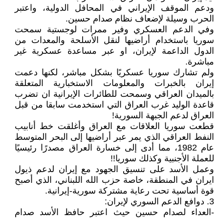
ودعم الموقف الإيراني في المحافل الدولية، واعتبر
الحرب وسيلة لإضعاف نظام صدام حسين.
وفي الدعم العسكري وفير ممرات لوجستية سمحت
سوريا باستخدام أراضيها لنقل الأسلحة والمعدات من
الدول الداعمة لإيران، او عبر مساعدة عسكرية غير
مباشرة.
ولم تشارك سوريا عسكريًا بشكل مباشر، لكنها دعمت
إيران بالخبرات والمعلومات الاستخبارية المتعلقة
بالميدان العراقي وسمحت للطائرات الإيرانية ان تضرب
قاعدة الوليد غرب العراق التي استخدمت سابقا من قبل
العراق لدعم الجبهة السورية!
قطعت سوريا العلاقات مع العراق وأغلقت خط أنابيب
النفط العراقي الذي يمر عبر أراضيها إلى البحر المتوسط
عام 1982، مما أدى إلى خسارة العراق مصدرًا رئيسيًا
للعملة الأجنبية وكذلك سوريا!!
وعمل الأسد على تنسيق الجهود مع إيران لدعم ذيول
ايران في المنطقة، خاصة حزب الله اللبناني، الذي أصبح
قوة أساسية تحت رعاية مشتركة سورية-إيرانية.
3. دوافع الدعم السوري لإيران:
-العداء لصدام حسين حيث اعتبر حافظ الأسد صدام