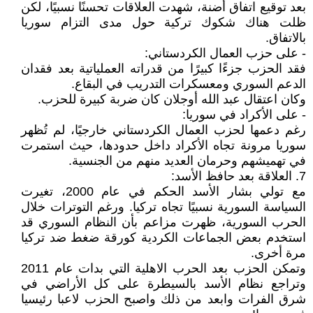
بعد توقيع اتفاق أضنة، شهدت العلاقات تحسنًا نسبيًا، لكن
ظلت هناك شكوك تركية حول مدى التزام سوريا
بالاتفاق.
- على حزب العمال الكردستاني:
فقد الحزب جزءًا كبيرًا من قدراته العملياتية بعد فقدان
الدعم السوري ومعسكرات التدريب في البقاع.
وكان اعتقال عبد الله أوجلان كان ضربة كبيرة للحزب.
- على الأكراد في سوريا:
رغم دعمها لحزب العمال الكردستاني خارجيًا، لم تُظهر
سوريا مرونة تجاه الأكراد داخل حدودها، حيث استمرت
في تهميشهم وحرمان العديد منهم من الجنسية.
7. العلاقة بعد حافظ الأسد:
مع تولي بشار الأسد الحكم في عام 2000، تغيرت
السياسة السورية نسبيًا تجاه تركيا. ورغم التوترات خلال
الحرب السورية، ظهرت مزاعم بأن النظام السوري قد
استخدم بعض الجماعات الكردية كورقة ضغط ضد تركيا
مرة أخرى.
وتمكن الحزب بعد الحرب الاهلية التي بدات عام 2011
وتراجع نظام الأسد بالسيطرة على كل الأراضي في
شرق الفرات وابعد من ذلك واصبح الحزب لاعبا رئيسيا