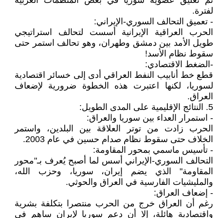
تم تعليق عضوية سوريا في بعض المنظمات العربية
لفترة.
- تعميق التحالف السوري-الإيراني:
الحرب العراقية الإيرانية أسست لتحالف استراتيجي
طويل الأمد بين دمشق وطهران، وهو تحالف استمر حتى
سقوط نظام الأسد!
-الضغط الاقتصادي:
قطع خط أنابيب النفط العراقي أدى إلى خسائر اقتصادية
لسوريا، لكنها اعتبرت هذه الخطوة ضرورية لإضعاف
العراق.
5. النتائج الإقليمية على المدى الطويل:
- استمرار العداء بين سوريا والعراق:
الحرب زادت من توتر العلاقة بين البلدين، واستمر
الخلاف حتى سقوط نظام صدام حسين في عام 2003.
- تأسيس ماسمي بمحور المقاومة:
التحالف السوري-الإيراني أسس لما أصبح يُعرف بـ"محور
المقاومة" الذي يضم إيران، سوريا، وحزب الله،
والمليشيات الفارسية في العراق والحوثي.
- إضعاف العراق:
رغم أن العراق خرج من الحرب منتصرا بتكلفة بشرية
واقتصادية هائلة، إلا أن دعم سوريا لإيران ساهم في