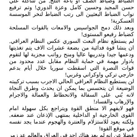
الضباط وضباط الصف او باعة الثلج, من شاكلة علي
حسن المجيد وحسين كامل وعزة الدوري! وتم ترفيع
نواب الضباط البعثيين الى رتب الضباط لنخر الموسسة
العسكرية!
وبعد ذلك دمج الجواسيس والامعات بالقوات المسلحة
كضباط رفيعو المستوى!
لم يستطع نظام البعث السوري عكس النظام العراقي,
ان ينشا قوة فدائية من بضعة عشرات الاف يتم تغذيتها
ودعمها جيدا وتدريبها عاليا ومنح رواتب مجزية لها لتقوم
بادوار مهمة في حماية النظام مقابل عدد محدود من
قوات النصرة التي اسقطت سوريا خلال أيام بدعم
خارجي تركي واوكراني وغربي!
لن يستطيع النظام العراقي الحالي الاجرب بسبب تركيبته
الوضيعة ان يتحسس بما يمكن ان يحدث وطرق النجاة
لانه بُني على السفالة والانحطاط والعمالة والاجرام
والإرهاب والفساد!
فهو لايفهم الا منطق القوة ويتراجع بكل سهولة امام
القوى الخارجية او الداخلية بمنتهى الإذعان عند ضعفه,
ولكنه يعود للاستزلام والعنترة والهجوم عندما يجد نفسه
في موقع القوة!
فضلا عن انه لم يعد هناك احد في العراق والعالم عد زمر