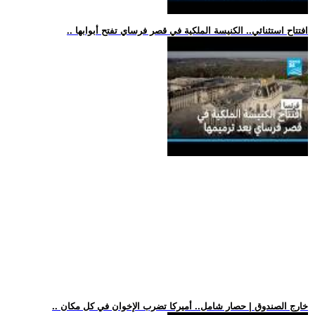
.. افتتاح استثنائي.. الكنيسة الملكية في قصر فرساي تفتح أبوابها
.. خارج الصندوق | حصار شامل.. أميركا تضرب الإخوان في كل مكان