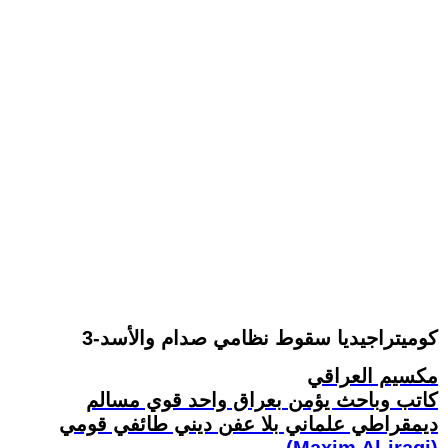
كوميتراجيديا سقوط نظامي صدام والأسد-3
مكسيم العراقي
كاتب وباحث يؤمن بعراق واحد قوي مسالم
ديمقراطي علماني بلا عفن ديني طائفي قومي
(Maxim Al-iraqi)