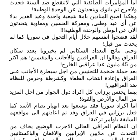
اما المؤامرات الطائفية التي لاتنقطع ضد السنة فحدث
ولاحرج ثم ياتوك ويتحدثون عن الوحدة الوطنية!
وهكذا اصبح المنادين بامة شيعية واحدة وعيد الغدير بدلا
عن أي عيد وطني, ومعركة الحسين ومعاوية يتحدثون
الان عن الوطن والوحدة الوطنية!!!
لقد فضحوا انفسهم خلال أيام التحول في سوريا كما لم
يحدث من قبل!
وحتى نتائج التعداد السكاني لم يخبرونا بعدد سكان
العراق وقالوا ان العراقيين والأجانب والمقيمين! هم اكثر
من 45 مليون عدا عراقيي الخارج!
بعد حملة ضخمة للتجنيس من اجل سيطرة الأجانب على
العراق وإعادة انتخاب الطغاة وكشرطة وحرس للنظام
ضد العراقيين!
بينما يجنس برزاني كل اكراد دول الجوار من اجل المزيد
من المال والأرض والقوة!
اما اكراد سوريا فقد توسعوا بعد انهيار نظام الأسد كما
فعل برزاني في العراق وقد تم اعادتهم الى مواقعهم
السابقة باوامر تركية!
ان النظام العراقي الحالي الاجرب الوضيع, يخاف من
التحدث عن ملايين الإيرانيين والافغان والباكستانيين