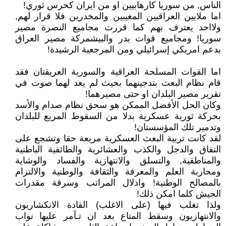
الناس, من سوريا كارهابيين او من ايران كحرس ثوري!
اما ملايين العراقيين المغيبين والمخدرين فلا قرار لهم,
ولااحد يعترف بهم كما قررت مجاميع النصرة مصير
سوريا! ومجاميع قوات بدر والبيشمركة مصير العراق
بدعم امريكي إسرائيلي ومن المرجعية الرشيدة!
اما القوات المسلحة العراقية والسورية العريقتان فقد
قام نظام البعث بتدجينهما بحيث لم يعد لهما صوت في
تقرير مصير البلدان او حتى مصيرهما!
وكان الحل الأفضل الممكن هو سحق نظام صدام والأسد
بحركة ثورية عسكرية بدلا من السقوط المريع للبلدان
وتدمير تلك المؤسستان!
لقد كانت تربية البعث العسكرية مريعة حقا وتشجع على
النفاق والدجل والكذب والعشائرية والطائفية الباطنية
والمناطقية, والتسلق والانتهازية والفساد والوشاية
ومحاربة العلم والمعرفة والثقافة والوطنية والالتزام
بالمصالح الوطنية! واذلال المراتب وسرقة مقدرات
الجيش كلما امكن ذلك!
ولذا تغلب فيها (على الاغلب) القادة الانكشاريون
والانتهازيون وسقط المتاع بعد ان تـآمر عليها نواب