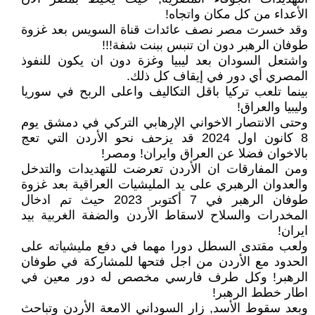
الأعداء من كل مكان واتجاه!
وقد خسرت مصر نصف عائدات قناة السويس بعد غزوة
طوفان الرهبر دون ان تنبس ببنت شفة!!!
واشتعل السودان بعد ليبيا وغزة دون ان يكون للنفوذ
المصري أي دور في إيقاف كل ذلك.
بينما تلعب تركيا باقل التكاليف واعلى الربح في سوريا
وليبيا والعراق!
وحتى الانتصار الاخواني الإرهابي التركي في دمشق يوم
8 كانون اول 2024 قد يزحف نحو الأردن التي تعج
بالاخوان فضلا عن العراق وايران! ومصر!
ومن المفارقات ان الأردن تعرضت للتهديدات والتدخل
والعدوان الرهبري على يد المليشيات العراقية بعد غزوة
طوفان الرهبر في 7 أكتوبر 2023 حيث تم ادخال
المخدرات والسلاح لاسقاط الأردن والضفة الغربية بيد
ايران!
ولعب مقتدى السطل دورا مهما في دفع مليشياته على
الحدود مع الأردن من اجل فتحها للمشاركة في طوفان
الرهبر! وكل طرف فارسي مخصص له دور معين في
اطار خطط الرهبر!
وبعد سقوط الأسد, زار السوداني الامعة الأردن وتباحث