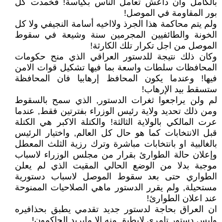
بالكامل وان داعش تعامل الناس بكياسة! فخمدت كل
بور المقاومة في الموصل!
ولم يتم محاكمة هذا الجرذ ولااخيه أسامة النجيفي ولا كل
الخونة والطائفيين المجرمين سنة وشيعة في سقوط
الموصل من اجل تكرار تلك الكارثة!
وكان ذلك نتيجة للدستور العراقي الذي منح حكومات
المحافظات سلطات واسعة بما فيها تشكيل قوات الامن
فيها! وعندما يكون المحافظ إرهابيا فان المحافظة
ستسقط بيد الإرهاب!
لم ولن يراجعوا ثغرات الدستور, الذي سمح بالسقوط
ومن ذلك تحديد ولاية رئيس الوزراء بفترتين فقط, عندما
عرت المالكي بالولاية الثالثة! والكتلة الاكبر هي الكتلة
قبل الانتخابات كما هو حال كل العالم, واختيار الرئيس
بالغالبية او بانتخابات مباشرة وترك رزية الثلث المعطل
وإعلان حالة الطوارئ بقرار من مجلس الوزراء لاسباب
موجبة بدلا من الوضع الحالي المقيت الذي لم يعلن
الطواري حتى بعد سقوط الموصل لاسباب دستورية
مستحيلة, ولم يقرر الدستور ماهي الصلاحيات الممنوحة
عند اعلان الطوارئ!
ان العراق بحاجة لدستور جديد تقدمي يطبق بحذافيره
وليس دستور تامري لايطبق منه الا مايريد الحاكمون!