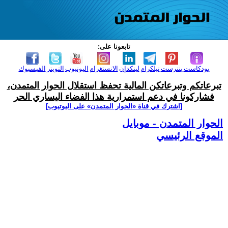
تابعونا على:
بودكاست
بنترست
تيلكرام
لينكدإن
الانستغرام
اليوتيوب
التويتر
الفيسبوك
تبرعاتكم وتبرعاتكن المالية تحفظ استقلال الحوار المتمدن،
فشاركونا في دعم استمرارية هذا الفضاء اليساري الحر
[اشترك في قناة ‫«الحوار المتمدن» على اليوتيوب]
الحوار المتمدن - موبايل
الموقع الرئيسي