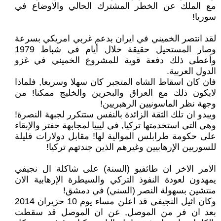
مع الملك عن الخطر المشترك الحالي والاوضاع في
سوريا!
لقد انتصر الخميني في ايران بدعم غربي امريكي بسرعة
وصار المستحيل حقيقة خلال أيام في شباط 1979
وأعطى ذلك دفعة قوية للمشروع الخميني في غزو
الدول العربية.
فان كان اسقاط الشاه المتجبر كان سهلا وسريعا, فلماذا
لايكون ذلك مع العراق والبحرين والخليج ممكنا! من
وجهة نظر الماسونيين الرهبريين!
ويبدو ان تلك الثقة الزائدة بالنفس ستتكرر لجبهة النصرة!
وهي التي استخدمتها تركيا, في ليبيا لمجابهة حفتر والإبقاء
على حكومة طرابلس الموالية لها! مقابل دولارات قليلة
للسوريين الإرهابيين وغيرهم الذين جندتهم تركيا!
الامر الاخر ان طائفيو (السنة) على شاكلة ال نجيفي
يمهدون لعودة النفوذ التركي والسيطرة الإرهابية الان
منتشين بسهولة النصر (السني) في دمشق!
وكان اثيل النجيفي قد اعلن مساء يوم 10 حزيران 2014
بعد ان فر من الموصل, عن ان الموصل قد سقطت