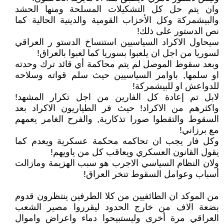
وان يتم حل كل التشكيلات المسلحة ومنها الحشد
والبيشمركة وكل الأحزاب القومية والدينية الحالية كما
نص الدستور على ذلك!
سيحاول الاكراد السياسيين استنساخ الدستو ر العراقي
لسوريا من اجل ان يلعبوا بسوريا كما لعبوا بالعراق!
وبعد سقوط الموصل لم يتم محاكمة أي قائد ترك وحدته
او سلمها, باوامر السياسيين حيث سلم قواته وسلاحه
للدواعش او للبيشمركة!
لابل تم إعادة كل الفارين من اجل تكرار المشهد!
واكثرهم من الاكراد! حيث فر الطياريون الاكراد بعد
السقوط والتقطوا صورا تذكارية, والفرح الغامر يعمهم
مع برزاني!
وكل فار يجب ان تحاكمه محكمة عسكرية ويعدم كما
يقول القانون العسكري ويعاقب كل من ياويهم!
ولان النظام السياسي الاجرب هو سبب الهزيمة ومازالت
أسباب وعوامل السقوط تنخر العراق!
من الموكد ان الطائفيين من كلا الطرفين ينتظرون قدوم
بضعة الاف من خارج الحدود ليقرروا مصير الشعب
العراقي مرة أخرى وليستبيحوا دماء واعراض واموال