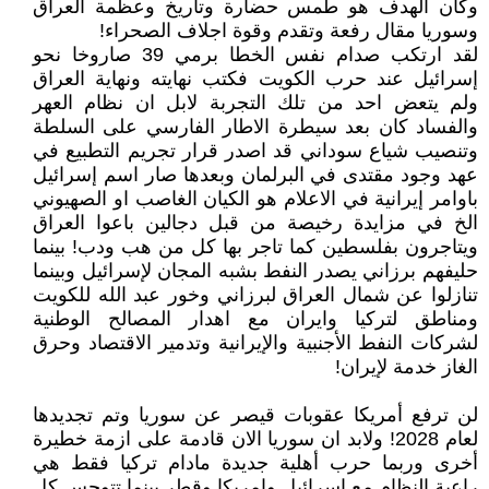
وكأن الهدف هو طمس حضارة وتاريخ وعظمة العراق
وسوريا مقال رفعة وتقدم وقوة اجلاف الصحراء!
لقد ارتكب صدام نفس الخطا برمي 39 صاروخا نحو
إسرائيل عند حرب الكويت فكتب نهايته ونهاية العراق
ولم يتعض احد من تلك التجربة لابل ان نظام العهر
والفساد كان بعد سيطرة الاطار الفارسي على السلطة
وتنصيب شياع سوداني قد اصدر قرار تجريم التطبيع في
عهد وجود مقتدى في البرلمان وبعدها صار اسم إسرائيل
باوامر إيرانية في الاعلام هو الكيان الغاصب او الصهيوني
الخ في مزايدة رخيصة من قبل دجالين باعوا العراق
ويتاجرون بفلسطين كما تاجر بها كل من هب ودب! بينما
حليفهم برزاني يصدر النفط بشبه المجان لإسرائيل وبينما
تنازلوا عن شمال العراق لبرزاني وخور عبد الله للكويت
ومناطق لتركيا وايران مع اهدار المصالح الوطنية
لشركات النفط الأجنبية والإيرانية وتدمير الاقتصاد وحرق
الغاز خدمة لإيران!
لن ترفع أمريكا عقوبات قيصر عن سوريا وتم تجديدها
لعام 2028! ولابد ان سوريا الان قادمة على ازمة خطيرة
أخرى وربما حرب أهلية جديدة مادام تركيا فقط هي
راعية النظام مع إسرائيل وامريكا وقطر بينما تتوجس كل