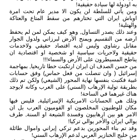
به اودولة لها سيادة حقيقية!
ومن يأتي للسلطة لن يكون الا مدير عام تحت امرة
اوباش ايران التي تختارهم من سقط المتاع والعتاكة
والهتلية!
وعند ذلك يصدر التساول, وهو كيف يمكن لمن لم يحفظ
ارضه من التقسيم ويمنح الأرض لبرزاني ولدول الجوار
مقابل رشاوي وليس لديه اقتصاد حقيقي ولاخدمات
حقيقية ولاحريات سياسية او شخصية او اقتصادية ان
يناطح المسيطرون على الأرض والسماء!!!
من حسن الصدف ان ايران ارتكبت خطا تاريخيا, بمهاجمة
إسرائيل ( وان تنصلت من فعل حماس) وفق حسابات
غبية فكتبت بنفسها نهاية المحور (الشيعي) ولكن تم ذلك
بطريقة تولية الإرهاب (السني) على العرب وكانه لايوجد
هناك غيرهما في الساحة!
وتلك هي الحسابات الامريكية الإسرائيلية, فليس فيها
مكان للوطنيون المخلصون او القوميون العرب بل ان
الامر هو بين ارهابيون وفسدة الشيعة او السنة, طرف
يوالي ايران والأخر يوالي تركيا!
وقد تم بناء المحورين بدعم تركي إيراني واموال طائلة
من خليج الخنازير العربي لدعم الإرهاب السني!