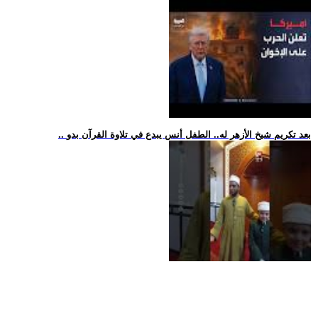
.. بعد تكريم شيخ الأزهر له.. الطفل أنس يبدع في تلاوة القرآن بدو