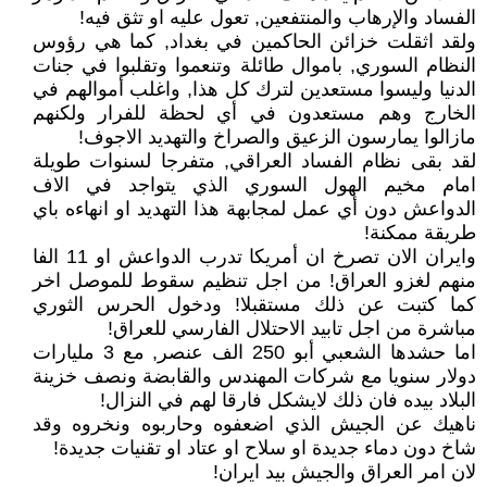
الفساد والإرهاب والمنتفعين, تعول عليه او تثق فيه!
ولقد اثقلت خزائن الحاكمين في بغداد, كما هي رؤوس
النظام السوري, باموال طائلة وتنعموا وتقلبوا في جنات
الدنيا وليسوا مستعدين لترك كل هذا, واغلب أموالهم في
الخارج وهم مستعدون في أي لحظة للفرار ولكنهم
مازالوا يمارسون الزعيق والصراخ والتهديد الاجوف!
لقد بقى نظام الفساد العراقي, متفرجا لسنوات طويلة
امام مخيم الهول السوري الذي يتواجد في الاف
الدواعش دون أي عمل لمجابهة هذا التهديد او انهاءه باي
طريقة ممكنة!
وايران الان تصرخ ان أمريكا تدرب الدواعش او 11 الفا
منهم لغزو العراق! من اجل تنظيم سقوط للموصل اخر
كما كتبت عن ذلك مستقبلا! ودخول الحرس الثوري
مباشرة من اجل تابيد الاحتلال الفارسي للعراق!
اما حشدها الشعبي أبو 250 الف عنصر, مع 3 مليارات
دولار سنويا مع شركات المهندس والقابضة ونصف خزينة
البلاد بيده فان ذلك لايشكل فارقا لهم في النزال!
ناهيك عن الجيش الذي اضعفوه وحاربوه ونخروه وقد
شاخ دون دماء جديدة او سلاح او عتاد او تقنيات جديدة!
لان امر العراق والجيش بيد ايران!