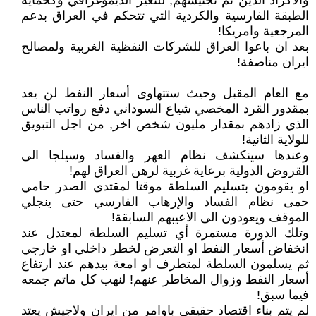
والاكراد الذين تم تجنيسهم, للتغير الديموغرافي وكحماية
الطبقة الفارسية والكردية التي تتحكم في العراق بدعم
المرجعية وامريكا!
بعد ان باعوا العراق للشركات النفظية الغربية ولمصالح
ايران مناصفة!
مع العام المقبل وحيث ستتهاوى أسعار النفط لن يعد
بمقدور القرد المخصي شياع السوداني دفع رواتب الناس
الذي زادهم بمقدار مليون شخص اخر, من اجل التبويق
للولاية الثانية!
وعندها سينكشف نظام العهر والفساد وسيلجا الى
القروض الدولية برعاية غربية لرهن العراق لهم!
او يقومون بتسليم السلطة موقتا لمقتدى الصدر حامي
حمى نظام الفساد والإرهاب الفارسي حتى ينجلي
الموقف ويعودون الى الاعيبهم السابقة!
وتلك الدورة مستمرة أي تسليم السلطة لمعتدل عند
انخفاض أسعار النفط او التعرض لخطر داخلي او خارجي
ثم يسلمون السلطة لمتطرف او امعة بيدهم عند ارتفاع
أسعار النفط وزوال المخاطر عنهم! لنهب كل ماتم جمعه
فيما سبق!
لم يتم بناء اقتصاد حقيقي باوامر من ايران ولاجيش يعتد