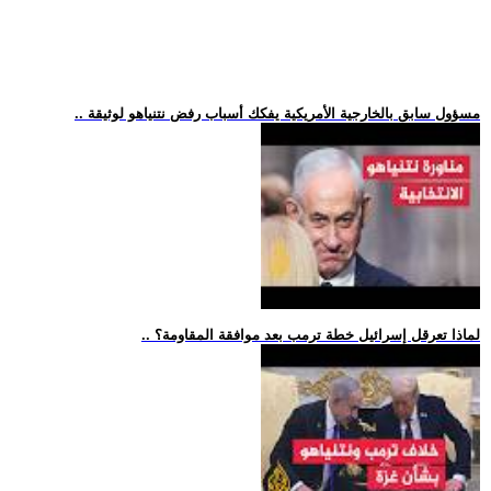
.. مسؤول سابق بالخارجية الأمريكية يفكك أسباب رفض نتنياهو لوثيقة
.. لماذا تعرقل إسرائيل خطة ترمب بعد موافقة المقاومة؟