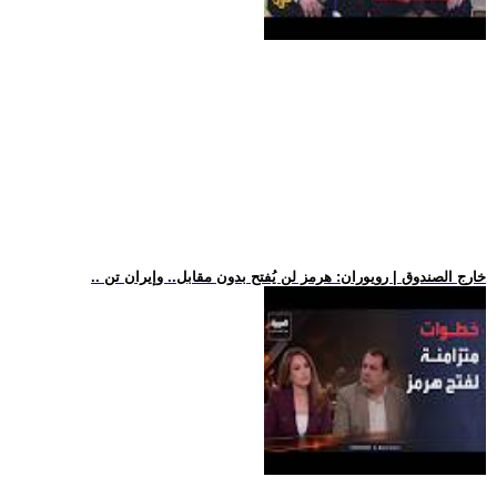
.. خارج الصندوق | رويوران: هرمز لن يُفتح بدون مقابل.. وإيران تن