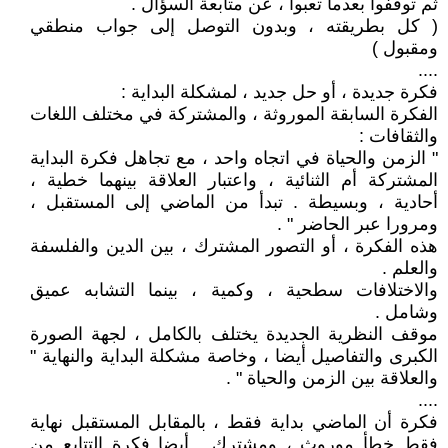
ثم توقفوا بعدما تعبوا ، عن متابعة السؤال .
( كل بطريقته ، وبدون التوصل إلى جواب منطقي
ومقبول )
....
فكرة جديدة ، أو حل جديد ، لمشكلة البداية :
الفكرة السابقة الموروثة ، والمشتركة في مختلف اللغات
والثقافات :
" الزمن والحياة في اتجاه واحد ، مع تجاهل فكرة البداية
المشتركة أم الثنائية ، واعتبار العلاقة بينهما خطية ،
أحادية ، وبسيطة . تبدأ من الماضي إلى المستقبل ،
ومرورا عبر الحاضر " .
هذه الفكرة ، أو التصور المشترك ، بين الدين والفلسفة
والعلم .
والاختلافات سطحية ، وكمية ، بينما التشابه عميق
وشامل .
موقف النظرية الجديدة يختلف بالكامل ، لجهة الصورة
الكبرى والتفاصيل أيضا ، وخاصة مشكلة البداية والنهاية "
والعلاقة بين الزمن والحياة " .
....
فكرة أن الماضي بداية فقط ، بالمقابل المستقبل نهاية
فقط خطأ موروث ، ومشترك . أيضا فكرة التتابع من