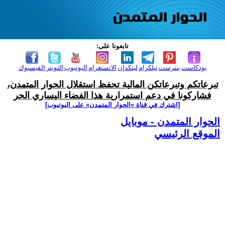
تابعونا على:
بودكاست
بنترست
تيلكرام
لينكدإن
الانستغرام
اليوتيوب
التويتر
الفيسبوك
تبرعاتكم وتبرعاتكن المالية تحفظ استقلال الحوار المتمدن،
فشاركونا في دعم استمرارية هذا الفضاء اليساري الحر
[اشترك في قناة ‫«الحوار المتمدن» على اليوتيوب]
الحوار المتمدن - موبايل
الموقع الرئيسي