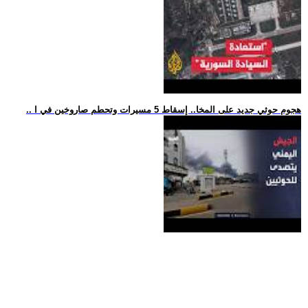
.. هجوم حوثي جديد على المخا.. إسقاط 5 مسيرات وتحطم صاروخين في ا