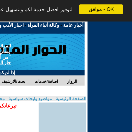
موافق - OK
لتوفير افضل خدمة لكم ولتسهيل عملي
أخبار عامة
-
وكالة أنباء المرأة
-
اخبار الأدب و
الموقع
يسارية
"من أج
حاز ال
إذا لديك
الزوار
اضافة/خدمات
بحث/الارشيف
الصفحة الرئيسية
-
مواضيع وابحاث سياسية
-
محم
تبرعاتكم