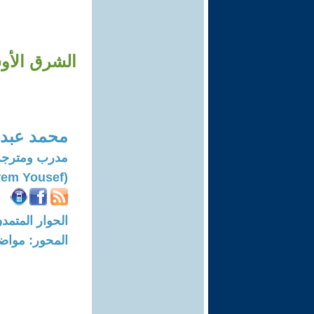
الشرق الأو
محمد عبد 
مدرب ومترجم
(Mohammad Abdul-karem Yousef)
الحوار المتمدن-العدد: 8202 - 24
المحور: مواض