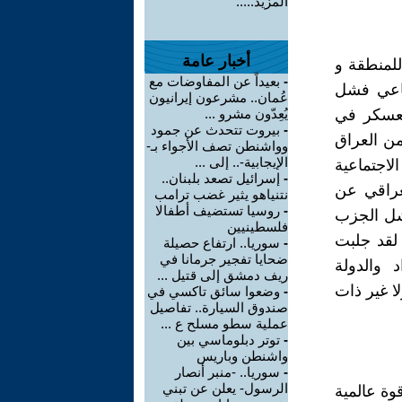
المزيد.....
أخبار عامة
للمنطقة و
-
بعيداً عن المفاوضات مع
ماعي فشل
عُمان.. مشرعون إيرانيون
لعسكر في
يُعِدّون مشرو ...
-
بيروت تتحدث عن جمود
ن العراق
وواشنطن تصف الأجواء بـ-
الإيجابية-.. إلى ...
لاجتماعية
-
إسرائيل تصعد بلبنان..
عراقي عن
نتنياهو يثير غضب ترامب
-
روسيا تستضيف أطفالا
شل الجزب
فلسطينيين
لقد جلبت
-
سوريا.. ارتفاع حصيلة
ضحايا تفجير جرمانا في
 والدولة
ريف دمشق إلى قتيل ...
ا غير ذات
-
وضعوا سائق تاكسي في
صندوق السيارة.. تفاصيل
عملية سطو مسلح ع ...
-
توتر دبلوماسي بين
واشنطن وباريس
-
سوريا.. -منبر أنصار
الرسول- يعلن عن تبني
وة عالمية