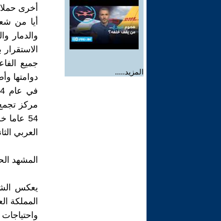
أخرى حملات
أيا من شعا
والدمار وا
الاستقرار
جميع الفاع
المزيد.....
دوامتها وأط
مركز تجمع 
54 عاما 
العربي الثا
المشهد الح
يعكس الشرق
المملكة الع
واحتياجات ا