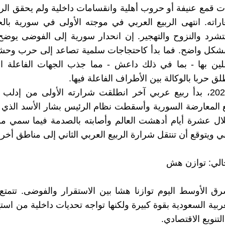
 قمع عنيفة أو حروب أهلية وانقسامات داخلية ولم يحقق الرب
راته. انتهى الربيع العربي في موجته الأولى في سورية بالحد
لتشرد والنزوح والتهجير. إن انحدار سورية إلى الفوضى يوض
 بشكل واضح. فما بدأ كاحتجاجات سلمية تصاعد إلى حرب وح
لين بها - بما في ذلك داعش - مما جذب الجهات الفاعلة ال
لق حربا بالوكالة بين الأطراف الفاعلة فيها.
في عام 2024، بدأ ربيع عربي آخر انطلقت شرارته الأولى من إدلب
المعارضة السورية وأسقطت نظام الرئيس بشار الأسد الذي ا
خلال عشرة أيام أدهشت العالم وأصابته بالصدمة فيما سمي مو
ني ويتوقع أن تنتقل شرارة الربيع العربي الثاني إلى مناطق أخر
الي: توازن هش
 الأوسط اليوم توازنا هشا بين الاستقرار والفوضى. تتمتع
ربية السعودية بقوة كبيرة ولكنها تواجه تحديات داخلية من استي
لتنويع الاقتصادي.