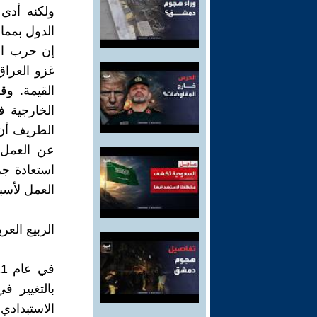
ولكنه أدى
الدول بمما
غزو العراق
القيمة. وق
الخارجية ف
الطريف أن
عن العمل 
استعادة جز
العمل لأسب
الربيع العر
بالتغيير ف
الاستبداد