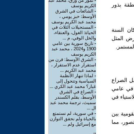
-
نمور من ورق، محمد عبد
طقة بذور
الكريم يوسف
-
الشائعات في الشرق
الأوسط: خبز يومي ،
محمد عبد الكريم يوسف
-
المستحيلات الثلاث في
ان السنة
الحياة: الغول، والعنقاء،
فرض المثل
والخل الوفي، م ...
-
تاريخ سورية بين عامي
المستمر.
1900 و2024 ، محمد عبد
الكريم يوسف
-
الشرق الأوسط: قرن من
استقرار عدم الاستقرار ،
محمد عبد الكريم ...
-
لماذا تنهار الأنظمة
فقد أشعل الصراع
السياسية وتتحول إلى
غبار؟ محمد عبد الكري ...
 في عامي
-
الصراع في الشرق
الاستياء في
الأوسط، بقلم الكسندر
سميث، ترجمة محمد عبد
ال ...
قومية بين
-
في سورية، لم نستمتع
بالحياة ولم نحقق التوازن
صور، مما
مع إسرائيل ولم ...