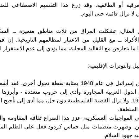
عرقية أو الطائفية. وقد زرع هذا التقسيم الاصطناعي للمن
 لا تزال قائمة حتى اليوم.
المثال، تشكلت العراق من ثلاث مناطق متميزة ــ السك
لأكراد ــ مع القليل من الاعتبار لمظالمهم التاريخية. إن 
با ما يتعارض مع التقاليد المحلية، مما يؤدي إلى عدم الاستقرار 
يل والتوترات الإقليمية:
كان تأسيس إسرائيل في عام 1948 بمثابة نقطة تحول أخرى. 
الدول العربية المجاورة وأدى إلى حروب متعددة - وأبرزها
1967 و 1973. ولا تزال القضية الفلسطينية دون حل، مما أدى إلى تأجيج 
المنطقة.
لى المواجهات العسكرية، عزز هذا الصراع ثقافة المقاومة وال
ين. وظهرت منظمات مثل حماس كردود فعل على الظلم المت
د جهود السلام.