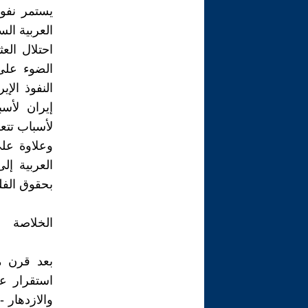
يستمر نفوذ
العربية ال
احتلال الع
الضوء على 
النفوذ الإ
إيران لأسب
لأسباب تتعل
وعلاوة على
العربية إل
بحقوق الفل
الخلاصة
بعد قرن م
استقرار عد
والازدهار -