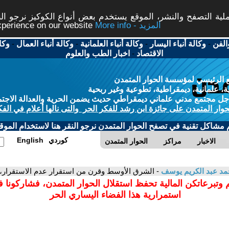
ة التصفح والنشر، الموقع يستخدم بعض أنواع الكوكيز نرجو النق
More info - المزيد
experience on our website
الفن
-
وكالة أنباء اليسار
-
وكالة أنباء العلمانية
-
وكالة أنباء العمال
-
وكا
الاقتصاد
-
اخبار الطب والعلوم
 الرئيسي لمؤسسة الحوار المتمدن
، علمانية، ديمقراطية، تطوعية وغير ربحية
ل مجتمع مدني علماني ديمقراطي حديث يضمن الحرية والعدالة الاجتم
حوار المتمدن على جائزة ابن رشد للفكر الحر والتى نالها أعلام في الفك
م مشاكل تقنية في تصفح الحوار المتمدن نرجو النقر هنا لاستخدام الموقع
كوردي
English
الاخبار
مراكز
الحوار المتمدن
د عبد الكريم يوسف
- الشرق الأوسط وقرن من استقرار عدم الاستقرار،
 وتبرعاتكن المالية تحفظ استقلال الحوار المتمدن، فشاركونا 
استمرارية هذا الفضاء اليساري الحر