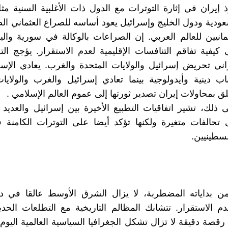
 إيران في إثارة التوترات مع الدول ذات الأغلبية السنية مث
سعودية ودول الخليج وإسرائيل يعود أساسه للصراع العثماني ا
ثمانيين للعالم العربي. إن الصراعات بالوكالة في سورية وا
كيفية تفاقم التنافسات الإقليمية لعدم الاستقرار. يؤجج 
يراني تحريض إسرائيل والولايات المتحدة والغرب. يعادي الإس
اب دينية وأيدولوجية بينما تعادي إسرائيل والغرب والولايا
ق بمحاولات إيران تصدير ثورتها إلى عموم العالم الإسلامي .
 ذلك، تشير اتفاقيات التطبيع الأخيرة بين إسرائيل والعديد
ى تحالفات متغيرة ولكنها تؤكد أيضا على التوترات الكامنة ف
سطينيين.
ن بداياته المضطربة، لا يزال الشرق الأوسط عالقا في 
م الاستقرار. تتشابك المظالم التاريخية مع التطلعات الحدي
 رقصة دقيقة لا تزال تشكل الجغرافيا السياسية العالمية اليوم