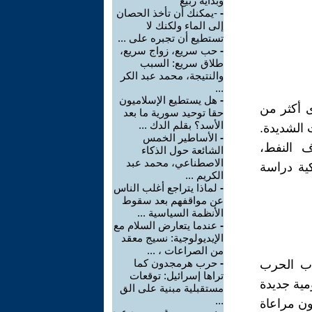
وبداية ربيع
-
-يمكنك أن تأخذ الحصان
إلى الماء ولكنك لا
تستطيع أن تجبره على ...
-
حب سريع، زواج سريع،
طلاق سريع: السبب
والنتيجة، محمد عبد الكر
...
-
هل يستطيع الإسلاميون
 أكثر من
حقا توحيد سورية ما بعد
الأسد؟ بقلم الدك ...
 الشديدة.
-
الأساطير الخمس
ف النفط،
الشائعة حول الذكاء
الاصطناعي، محمد عبد
كية دراسة
الكريم ...
-
لماذا يتراجع أغلب الناس
عن مواقفهم بعد سقوط
الأنظمة السياسية ...
-
عندما يتعارض السلام مع
الإيديولوجية: نسيج معقد
من الصراعات ، ...
-
حرب هرمجدون كما
اب الحرب
تراها إسرائيل: توقعات
ومية جديدة
مستقبلية مبنية على الق
...
كس بيكو (1916) الأراضي دون مراعاة