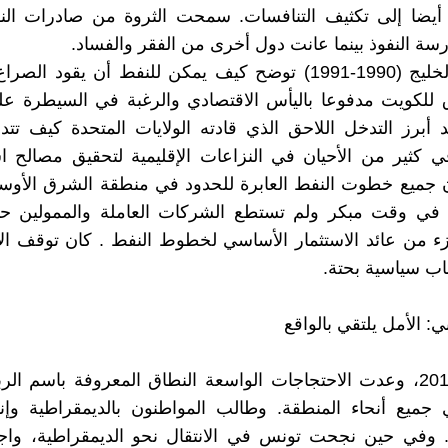
 أيضا إلى تكثيف التنافسات. سمحت الثروة من صادرات ال
رسة النفوذ بينما عانت دول أخرى من الفقر والفساد.
إن حرب الخليج (1990-1991) توضح كيف يمكن للنفط أن يقود ال
 للكويت مدفوعا باليأس الاقتصادي والرغبة في السيطرة عل
د أبرز التدخل اللاحق الذي قادته الولايات المتحدة كيف تت
ي كثير من الأحيان في النزاعات الإقليمية لتحقيق مصالح اس
 جميع خطوت النفط العابرة للحدود في منطقة الشرق الأو
في وقت مبكر ولم تستطع الشركات العاملة والممولين حت
ء من عائد الاستثمار الأساسي لخطوط النفط . كان توقف ال
اب سياسية بحتة.
بي: الأمل يلتقي بالواقع
في عام 2011، وعدت الاحتجاجات الواسعة النطاق المعروفة باسم الر
ي جميع أنحاء المنطقة. وطالب المواطنون بالديمقراطية وإن
ي. وفي حين نجحت تونس في الانتقال نحو الديمقراطية، واج