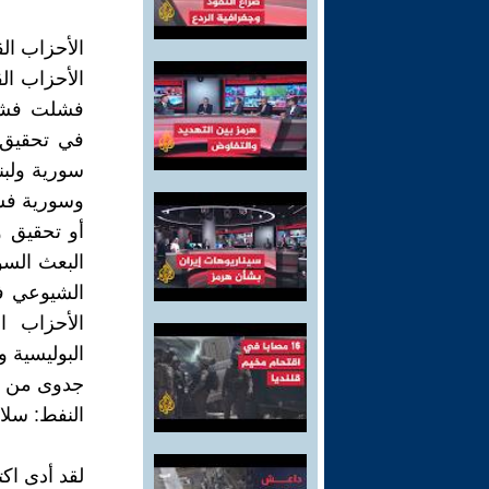
الأحزاب ال
الأحزاب ال
فشلت فشلا
في تحقيق 
سورية ولب
وسورية فشل
أو تحقيق 
البعث الس
الشيوعي في
الأحزاب ا
البوليسية 
جدوى من ال
النفط: سلا
لقد أدى اك