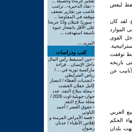
تفجير جرمانا وحصيلة ...
نفط لبعض
-
-نفاد الذخيرة-.. ترامب
غاضب من تقارير تضعف
موقفه في المفاوضا ...
صراع. لقد كان
-
سوريا: قتيلان و13 جريحا
على الأقل بانفجار عبوة
ى الموارد
ناسفة استهدفت ...
دخل القوى
المزيد.....
تراتيجية.
كتب ودراسات
سط توقفت
-
حين استيقظ رأس المال
ى تاريخه
داخل الإنسان .. قراءة
ماركسية ثورية في ... /
أنابيب عن
رياض الشرايطي
-
ابجديات العطاء / انتصار
كامل جفلان الخشت
-
مجلة سلاح النقد، عدد
جوان-جويلية-اوت 2026 /
مجلة سلاح النقد
-
حقوق العصر / أحمد
بيع العربي
التاوتي
-
قصة الأمراض المزمنة و
هاء الحكم
إفلاس الأطباء / عدنان
هت بلدان
رضوان