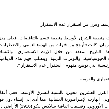
سط وقرن من استقرار عدم الاستقرار
نت منطقة الشرق الأوسط منطقة تتسم بالتناقضات. فعلى مدى
مان، كانت تتأرجح بين فترات من الهدوء النسبي والاضطرابات
ا التاريخ المعقد من خلال الإرث الاستعماري، واكتشا
 الجيوسياسية، والتوترات الدينية. ويتطلب فهم هذه الدينامي
رئيسية التي توضح مفهوم " استقرار عدم الاستقرار ".
عماري والقومية:
 القرن العشرين محوريا بالنسبة للشرق الأوسط. ففي أعق
أولى، انهارت الإمبراطورية العثمانية، مما أدى إلى إنشاء دول ق
تحت الانتداب الأوروبي. وقسمت اتفاقية ساي