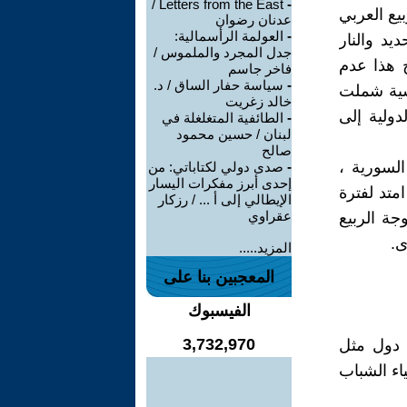
Letters from the East /
-
يع العربي
عدنان رضوان
-
العولمة الرأسمالية:
يد والنار
جدل المجرد والملموس /
ح هذا عدم
فاخر جاسم
-
سياسة حفار الساق / د.
شية شملت
خالد زغريت
دولية إلى
-
الطائفية المتغلغلة في
لبنان / حسين محمود
صالح
 السورية ،
-
صدى دولي لكتاباتي: من
إحدى أبرز مفكرات اليسار
متد لفترة
الإيطالي إلى أ ... / رزكار
عقراوي
جة الربيع
ى.
المزيد.....
المعجبين بنا على
الفيسبوك
3,732,970
 دول مثل
اء الشباب