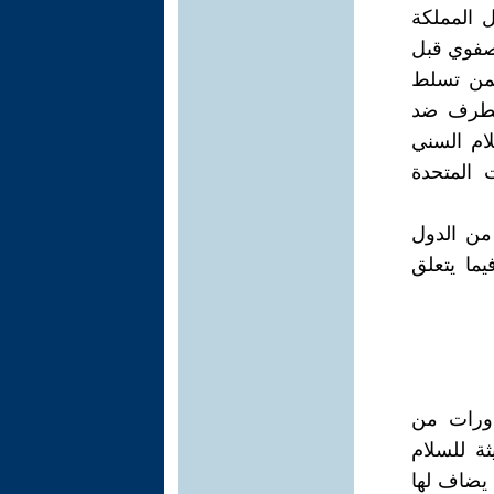
ل المملكة
لصفوي قبل
ليمن تسلط
التطرف ضد
لام السني
ت المتحدة
 من الدول
يما يتعلق
دورات من
ثة للسلام
 يضاف لها