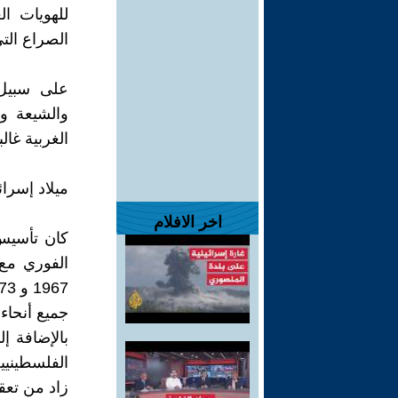
للهويات ال
الصراع التي
على سبيل 
والشيعة وا
الغربية غال
ميلاد إسرائ
اخر الافلام
الفوري مع 
جميع أنحاء 
بالإضافة إ
الفلسطيني
زاد من تعقي