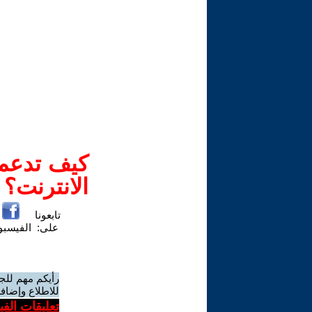
كيف تدعم-
الانترنت؟
تابعونا
على:
الفيسب
رأيكم مهم للج
للاطلاع وإضافة
تعليقات الف