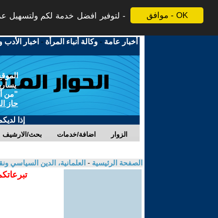
موافق - OK
لتوفير افضل خدمة لكم ولتسهيل عملي
أخبار عامة
-
وكالة أنباء المرأة
-
اخبار الأدب و
الموقع
يسارية
"من أج
حاز ال
إذا لديك
الزوار
اضافة/خدمات
بحث/الارشيف
الصفحة الرئيسية
-
العلمانية، الدين السياسي ونق
تبرعاتكم