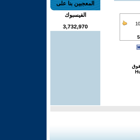
المعجبين بنا على
الفيسبوك
3,732,970