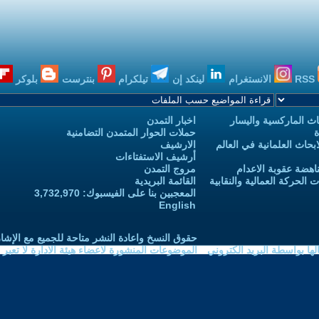
RSS
الانستغرام
لينكد إن
تيلكرام
بنترست
بلوكر
ث الماركسية واليسار
اخبار التمدن
ة
حملات الحوار المتمدن التضامنية
حاث العلمانية في العالم
الارشيف
أرشيف الاستفتاءات
اهضة عقوبة الاعدام
مروج التمدن
الحركة العمالية والنقابية
القائمة البريدية
المعجبين بنا على الفيسبوك: 3,732,970
English
حقوق النسخ واعادة النشر متاحة للجميع مع الإشا
ا بواسطة البريد الكتروني
الموضوعات المنشورة لاعضاء هيئة الادارة لا تعبر