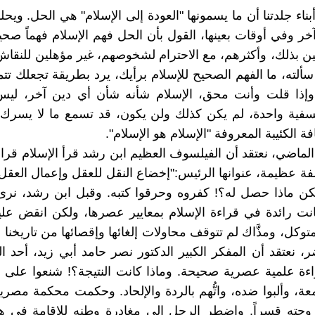
اء جلدتنا أن ما يسمونها "العودة إلى الإسلام" هي الحل. ويحل
خر وفي أوقات بعينها، القول بأن الحل فهم الإسلام فهماً صحي
ين بذلك، وأكثرهم، مع الاحترام لشخوصهم، غير مؤهلين للنقا
سألته، ما الفهم الصحيح للإسلام برأيك، يرد بطريقة تجعلك تتم
وإذا قلت وأنت محق، الإسلام شأنه شأن أي دين آخر، لي
فية واحدة، لم يكن كذلك ولن يكون، قد تسمع ما لا يسرك، 
افة الكئيبة المعروفة "الإسلام هو الإسلام".
ماضي، نعتقد أن الفيلسوف العظيم ابن رشد قرأ الإسلام قر
 عظيمة، عنوانها الرئيس:"إخضاع النقل للعقل وإعمال العق
لكن ماذا حصل له؟! كفروه وحرقوا كتبه. وقبل ابن رشد، نرى
انت رائدة في قراءة الإسلام بمعايير عصرها، ولكن انقض عليه
توكل، ومذَّاك لم تتوقف محاولات إلغائها وإقصائها من تاريخنا 
، نعتقد أن المفكر الكبير الدكتور نصر حامد أبي زيد، أحد ال
اءة علمية عصرية صحيحة. وماذا كانت النتيجة؟! شنعوا على
، وألبوا ضده، واتُّهم بالردة والإلحاد. وحكمت محكمة مصرية
زوجته قسراً. واضطر الرجل الى مغادرة وطنه للاقامة في ه