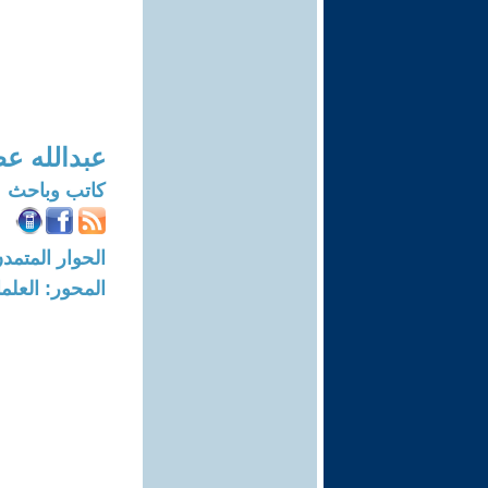
عبدالله ع
كاتب وباحث
الحوار المتمدن-العدد: 8201 - 24
المحور: العلما