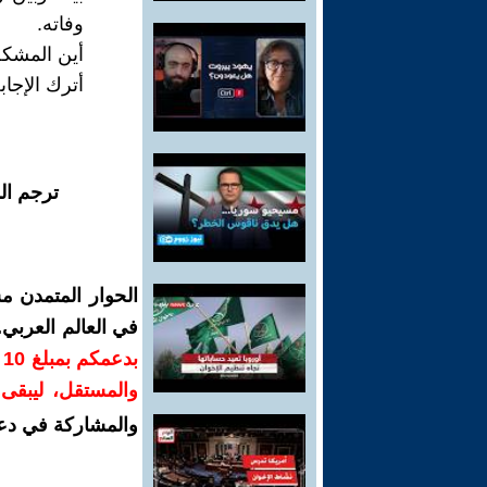
وفاته.
أين المشكل
أترك الإجا
ترجم ال
الحوار المتمدن م
في العالم العربي
ب
والمستقل، ليبقى ص
والمشاركة في دع