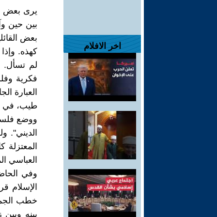
يرى بعض أبن
بين حين وآ
بعض القائل
اخر الافلام
كهذه. وإذا 
لم تسأل. 
فكرية وفلس
العبارة الج
طيب، في ال
ووضع فلسفة
الديني". و
المعتزلة ك
العباسي الم
وفي الحاضر
الإسلام قر
خطب الجمعة
بينه وبين 