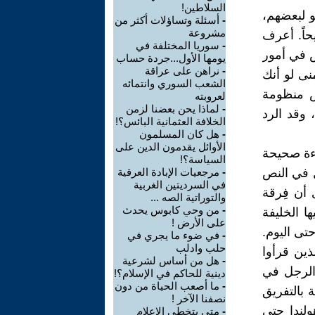
السلاطين!
و لبعضهم،
-
أسئلة وتساؤلات أكثر من
مشروعة
حاً. أعرف
-
سوريا المختلفة في
ش في أمور
يومها الأول...جردة حساب
-
نراهن على عراقة
نى لو أنك
الشعب السوري وانتمائه
س منظومة
لعروبته
-
لماذا يحن بعضنا لزمن
وقد الرد
الخلافة العثمانية البائس؟!
-
هل كان المسلمون
الأوائل يقدمون الدين على
اءة صحيحة
السياسة؟!
ل في النص
-
مرجعيات الإبادة العرقية
في السرديتين الغربية
 أن فِرقة
والتوراتية الصه ...
-
من وحي كابوس يحدث
ا الخليفة
على الأرض !
حتى اليوم.
-
في ضوء ما يجري في
حلب وادلب
ذين قرأوا
-
هل من أساس لشرعية
 الرجل في
دينية للحاكم في الإسلام؟!
-
ما أصعب الحياة من دون
 بالتفريق
نصفنا الآخر !
ولندا حتى
-
متى يتخطى الإعلام