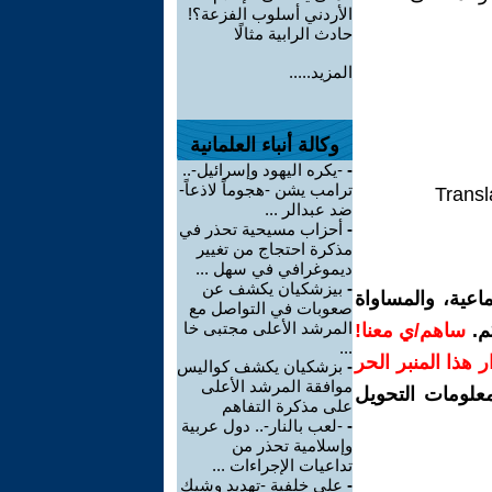
الأردني أسلوب الفزعة؟!
حادث الرابية مثالًا
المزيد.....
وكالة أنباء العلمانية
-
-يكره اليهود وإسرائيل-..
ترامب يشن -هجوماً لاذعاً-
Transl
ضد عبدالر ...
-
أحزاب مسيحية تحذر في
مذكرة احتجاج من تغيير
ديموغرافي في سهل ...
-
بيزشكيان يكشف عن
اعية، والمساواة
صعوبات في التواصل مع
المرشد الأعلى مجتبى خا
م.
ساهم/ي معنا!
...
رار هذا المنبر الحر
-
بزشكيان يكشف كواليس
موافقة المرشد الأعلى
معلومات التحويل
على مذكرة التفاهم
-
-لعب بالنار-.. دول عربية
وإسلامية تحذر من
تداعيات الإجراءات ...
-
على خلفية -تهديد وشيك