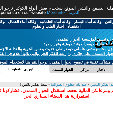
ة التصفح والنشر، الموقع يستخدم بعض أنواع الكوكيز نرجو النق
More info - المزيد
experience on our website
الفن
-
وكالة أنباء اليسار
-
وكالة أنباء العلمانية
-
وكالة أنباء العمال
-
وكا
الاقتصاد
-
اخبار الطب والعلوم
 الرئيسي لمؤسسة الحوار المتمدن
، علمانية، ديمقراطية، تطوعية وغير ربحية
ل مجتمع مدني علماني ديمقراطي حديث يضمن الحرية والعدالة الاجتم
حوار المتمدن على جائزة ابن رشد للفكر الحر والتى نالها أعلام في الفك
م مشاكل تقنية في تصفح الحوار المتمدن نرجو النقر هنا لاستخدام الموقع
كوردي
English
الاخبار
مراكز
الحوار المتمدن
د الفكر الديني
-
عبدالله عطوي الطوالبة
- نمط تفكير بائس !
 وتبرعاتكن المالية تحفظ استقلال الحوار المتمدن، فشاركونا 
استمرارية هذا الفضاء اليساري الحر