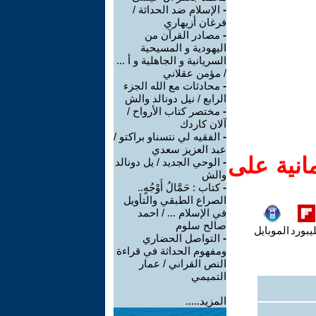
-
الإسلام ضد الحداثة /
فرغان أزيهاري
-
مصادر القرآن من
اليهودية و المسيحية
السريانية و الجاهلية و أ ...
/ مؤمن عقلاني
-
محادثات مع الله الجزء
الرابع / نيل دونالد والش
-
مختصر كتاب الأرواح /
آلان كاردك
-
الفقيه لي نتسناو براكتو /
عبد العزيز سعدي
انية على
-
الوحي الجديد / يل دونالد
والش
-
كتاب : حَمَّالُ أَوْجُهٍ..
الصراع الطبقي والتأويل
في الإسلام ... / احمد
صالح سلوم
يبورد
الموبايل
-
التواصل الحضاري
ومفهوم الحداثة في قراءة
النص القراني / عمار
التميمي
المزيد.....