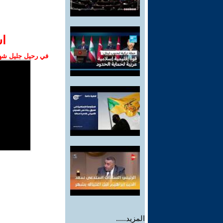
ا‫
في رحيل جليل شهبا
المزيد.....