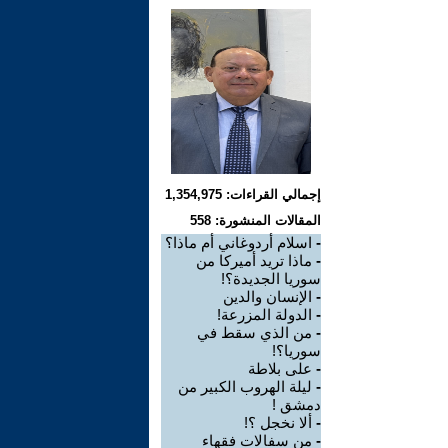
إجمالي القراءات: 1,354,975
المقالات المنشورة: 558
-
اسلام أردوغاني أم ماذا؟
-
ماذا تريد أميركا من
سوريا الجديدة؟!
-
الإنسان والدين
-
الدولة المزرعة!
-
من الذي سقط في
سوريا؟!
-
على بلاطة
-
ليلة الهروب الكبير من
دمشق !
-
ألا نخجل ؟!
-
من سفالات فقهاء