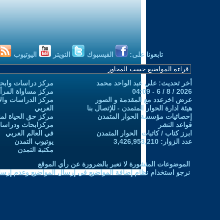
تابعونا على:
الفيسبوك
التويتر
اليوتيوب
أخر تحديث: علي عبد الواحد محمد
مركز دراسات وابحا
2026 / 8 / 6 - 04:09
مركز مساواة المرأ
عرض اخرعدد مع المقدمة و الصور
مركز الدراسات والاب
هيئة ادارة الحوار المتمدن - للإتصال بنا
العربي
إحصائيات مؤسسة الحوار المتمدن
مركز حق الحياة لمن
قواعد النشر
مركزابحاث ودراسات 
ابرز كتاب / كاتبات الحوار المتمدن
في العالم العربي
عدد الزوار: 3,426,953,210
يوتيوب التمدن
مكتبة التمدن
الموضوعات المنشورة لا تعبر بالضرورة عن رأي الموقع
نرجو استخدام نظام إضافة المواضيع في إرسال المواضيع وعدم إرساله