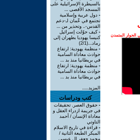
بالسيطرة الإسرائيلية على
المسجد الأقصى ...
-
دول عربية وإسلامية
تجتمع في عّمان لـ-دعم
القدس-.. وتحذير من ...
-
كيف حوّلت إسرائيل
الحوار المتمدن
كنيسا يهوديا بطهران إلى
رماد...(2/1)
-
منظمة يهودية: ارتفاع
حوادث معاداة السامية
في بريطانيا منذ بد ...
-
منظمة يهودية: ارتفاع
حوادث معاداة السامية
في بريطانيا منذ بد ...
المزيد.....
كتب ودراسات
-
حقوق العصر. تحقيقات
في جريمة ازدراء العقل و
معاداة الإنسان / أحمد
التاوتي
-
قراءة في تاريخ الاسلام
المبكر الطبعة الثانية /
محمد جعفر ال عيسى