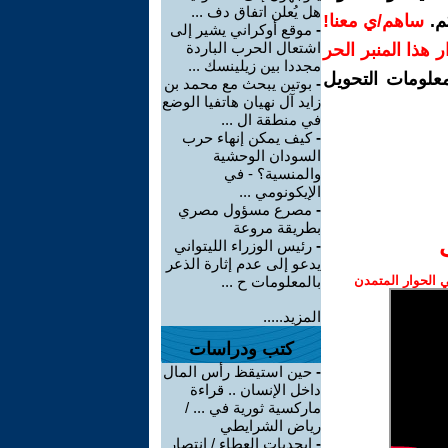
هل يُعلن اتفاق دف ...
م.
ساهم/ي معنا!
-
موقع أوكراني يشير إلى
اشتعال الحرب الباردة
رار هذا المنبر الحر
مجددا بين زيلينسك ...
معلومات التحويل
-
بوتين يبحث مع محمد بن
زايد آل نهيان هاتفيا الوضع
في منطقة ال ...
-
كيف يمكن إنهاء حرب
السودان الوحشية
والمنسية؟ - في
الإيكونومي ...
-
مصرع مسؤول مصري
بطريقة مروعة
-
رئيس الوزراء الليتواني
يدعو إلى عدم إثارة الذعر
الحوار المتمدن
بالمعلومات ح ...
المزيد.....
كتب ودراسات
-
حين استيقظ رأس المال
داخل الإنسان .. قراءة
ماركسية ثورية في ... /
رياض الشرايطي
-
ابجديات العطاء / انتصار