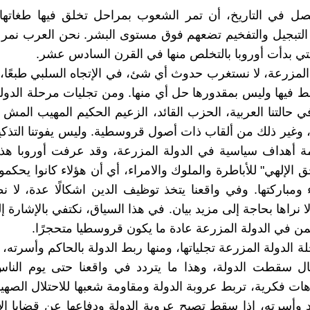
 في التاريخ، أن تمر الشعوب بمراحل تخلق فيها طغاتها
التبجيل والتفخيم تضعهم فوق مستوى البشر. نحن العرب نمر ا
لتي بدأت أوروبا بالتخلص منها في القرن السادس عشر.
لمزرعة، لا نستغرب حدوث أي شئ، في الإتجاه السلبي طبعًا، لأنه
ط فيها وليس بمقدورها حل أي منها. ومن تجليات مرحلة الدول
 في حالتنا العربية، الحزب القائد، الزعيم الحكيم المهيب الم
 وغير ذلك من ألقاب ذات أصول قروسطية. وليس يفوتنا التذك
ة أهداف سياسية في الدولة المزرعة، وقد عرفت أوروبا هذا
ق الإلهي" للأباطرة والملوك والامراء، أي أن هؤلاء كانوا يحكم
ومباركتها. وفي واقعنا يتخذ توظيف الدين اشكالًا عدة، لا نظ
 نراها بحاجة إلى مزيد بيان. في هذا السياق، نكتفي بالإشارة إ
يمن في الدولة المزرعة عادة ما يكون قروسطيا متحجرًا.
ة الدولة المزرعة تجلياتها، ومنها ربط الدولة بالحاكم وأسرته،
ال سقطت الدولة، وهذا ما يتردد في واقعنا حتى يوم الناس
هات فكرية، تربط عروبة الدولة ومقاومة شعبها للاحتلال الصهي
وأسرته، إذا سقط تصبح عروبة الدولة ودفاعها عن قضايا ال