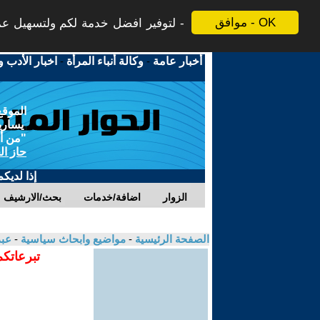
موافق - OK
لتوفير افضل خدمة لكم ولتسهيل عملي
أخبار عامة
-
وكالة أنباء المرأة
-
اخبار الأدب و
الموقع
يسارية
"من أج
حاز ال
إذا لديك
الزوار
اضافة/خدمات
بحث/الارشيف
الصفحة الرئيسية
-
مواضيع وابحاث سياسية
-
عبد
تبرعاتكم