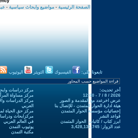
الصفحة الرئيسية
-
مواضيع وابحاث سياسية
-
عبد
تابعونا على:
الفيسبوك
التويتر
اليوتيوب
أخر تحديث:
مركز دراسات وابحا
2026 / 8 / 7 - 12:00
مركز مساواة المرأ
عرض اخرعدد مع المقدمة و الصور
مركز الدراسات والاب
هيئة ادارة الحوار المتمدن - للإتصال بنا
العربي
إحصائيات مؤسسة الحوار المتمدن
مركز حق الحياة لمن
قواعد النشر
مركزابحاث ودراسات 
ابرز كتاب / كاتبات الحوار المتمدن
في العالم العربي
عدد الزوار: 3,428,131,745
يوتيوب التمدن
مكتبة التمدن