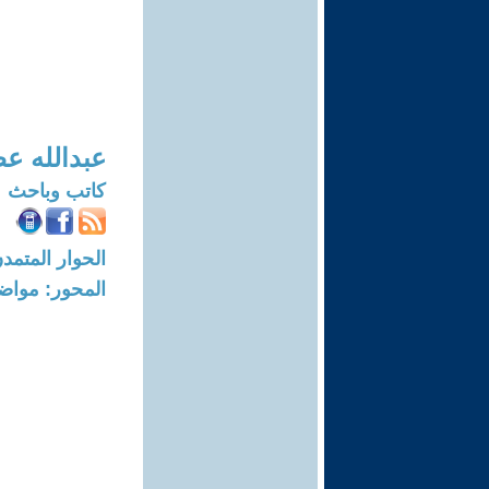
عبدالله ع
كاتب وباحث
الحوار المتمدن-العدد: 8194 - 24
المحور: مواض