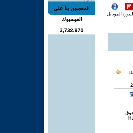
المعجبين بنا على
يبورد
الموبايل
الفيسبوك
3,732,970