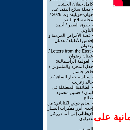
كامل جفلان الخشت
-
مجلة سلاح النقد، عدد
جوان-جويلية-اوت 2026 /
مجلة سلاح النقد
-
حقوق العصر / أحمد
التاوتي
-
قصة الأمراض المزمنة و
إفلاس الأطباء / عدنان
رضوان
Letters from the East /
-
عدنان رضوان
-
العولمة الرأسمالية:
جدل المجرد والملموس /
فاخر جاسم
-
سياسة حفار الساق / د.
خالد زغريت
-
الطائفية المتغلغلة في
لبنان / حسين محمود
صالح
-
صدى دولي لكتاباتي: من
إحدى أبرز مفكرات اليسار
الإيطالي إلى أ ... / رزكار
انية على
عقراوي
المزيد.....