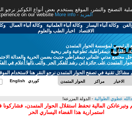
ة التصفح والنشر، الموقع يستخدم بعض أنواع الكوكيز نرجو النق
More info - المزيد
experience on our website
الفن
-
وكالة أنباء اليسار
-
وكالة أنباء العلمانية
-
وكالة أنباء العمال
-
وكا
الاقتصاد
-
اخبار الطب والعلوم
 الرئيسي لمؤسسة الحوار المتمدن
، علمانية، ديمقراطية، تطوعية وغير ربحية
ل مجتمع مدني علماني ديمقراطي حديث يضمن الحرية والعدالة الاجتم
حوار المتمدن على جائزة ابن رشد للفكر الحر والتى نالها أعلام في الفك
م مشاكل تقنية في تصفح الحوار المتمدن نرجو النقر هنا لاستخدام الموقع
كوردي
English
الاخبار
مراكز
الحوار المتمدن
الله عطوي الطوالبة
- الدولة المزرعة!
 وتبرعاتكن المالية تحفظ استقلال الحوار المتمدن، فشاركونا 
استمرارية هذا الفضاء اليساري الحر