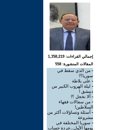
إجمالي القراءات: 1,358,219
المقالات المنشورة: 558
-
من الذي سقط في
سوريا؟!
-
على بلاطة
-
ليلة الهروب الكبير من
دمشق !
-
ألا نخجل ؟!
-
من سفالات فقهاء
السلاطين!
-
أسئلة وتساؤلات أكثر من
مشروعة
-
سوريا المختلفة في
يومها الأول...جردة حساب