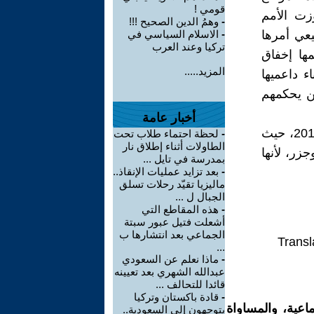
قومي !
زت الأمم
-
وهمُ الدين الصحيح !!!
يعي أمرها
-
الاسلام السياسي في
تركيا وعند العرب
ها إخفاق
المزيد.....
ء داعميها
من يحكمهم
أخبار عامة
ونحن نعتقد ان دولة المزرعة في واقعنا العربي بدأت تهتز عن جد منذ 2011، حيث
-
لحظة احتماء طلاب تحت
الطاولات أثناء إطلاق نار
زر، لأنها
بمدرسة في تايل ...
-
بعد تزايد عمليات الإنقاذ..
ماليزيا تقيّد رحلات تسلق
الجبال ل ...
-
هذه المقاطع التي
أشعلت فتيل عبور سبتة
الجماعي بعد انتشارها ب
Transl
...
-
ماذا نعلم عن السعودي
عبدالله الشهري بعد تعيينه
قائدا للتحالف ...
-
قادة باكستان وتركيا
اعية، والمساواة
يتوجهون إلى السعودية..