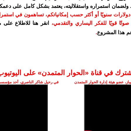
. ولضمان استمراره واستقلاليته، يعتمد بشكل كامل على دعمك
دعمكم بمبلغ 10 دولارات سنويًا أو أكثر حسب إمكانياتكم، تساهمون في استم
وتًا قويًا للفكر اليساري والتقدمي
،
انقر هنا للاطلاع على 
م هذا المشروع
.
شترك في قناة «الحوار المتمدن» على اليوتيوب
ز، عضو هيئة إدارة الحوار المتمدن
في رحيل شاكر الناصري، أحد مؤسسي 