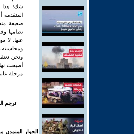
شك! هذا م
المتقدمة أ
ضعيفة متخل
نظامها وفس
عنها. لا م
ومحاسبته، 
أصبحت نهاي
مرحلة عابر
ترجم ال
الحوار المتمدن م