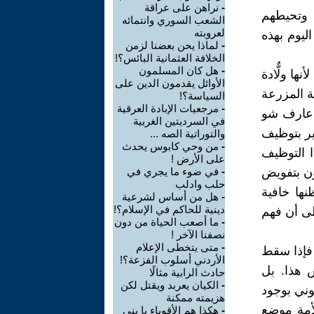
-
نراهن على عراقة
 وتحيطهم
الشعب السوري وانتمائه
لعروبته
ليوم بهذه
-
لماذا يحن بعضنا لزمن
الخلافة العثمانية البائس؟!
-
هل كان المسلمون
ا ولٌّادة
الأوائل يقدمون الدين على
ة المزرعة
السياسة؟!
-
مرجعيات الإبادة العرقية
ش عارف شو
في السرديتين الغربية
ير بتوظيف
والتوراتية الصه ...
-
من وحي كابوس يحدث
 التوظيف
على الأرض !
ون بتفويض
-
في ضوء ما يجري في
حلب وادلب
نها خافية
-
هل من أساس لشرعية
دينية للحاكم في الإسلام؟!
لى أن فهم
-
ما أصعب الحياة من دون
نصفنا الآخر !
-
متى يتخطى الإعلام
 فإذا سقط
الأردني أسلوب الفزعة؟!
 هذا. بل
حادث الرابية مثالًا
-
الكيان يعربد ويقتل لكن
وني بوجود
هزيمته ممكنة
أمة موضع
-
هكذا هم الأقوياء يا بني