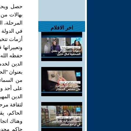
حصل ويحصل
بهالات من 
المرحلة، ا
اخر الافلام
في الدولة ا
أزمات تتخب
وتعبيراتها
حفظه الله،
الدين لخدم
بعنوان "الح
من السماء 
على أحد ولا
الدين المه
لثقافة مرحل
الحاكم، يق
وهناك اتجا
حاكم محدد 