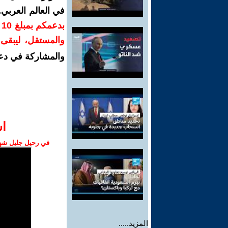
في العالم العربي
ب
والمستقل، ليبقى ص
والمشاركة في دع
ا‫
في رحيل جليل شهبا
المزيد.....