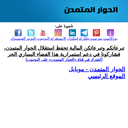
تابعونا على:
بودكاست
بنترست
تيلكرام
لينكدإن
الانستغرام
اليوتيوب
التويتر
الفيسبوك
تبرعاتكم وتبرعاتكن المالية تحفظ استقلال الحوار المتمدن،
فشاركونا في دعم استمرارية هذا الفضاء اليساري الحر
[اشترك في قناة ‫«الحوار المتمدن» على اليوتيوب]
الحوار المتمدن - موبايل
الموقع الرئيسي