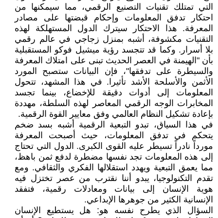
التي تمتلك تقنيات التصنيع الرقمي، مما سيمكنها من
احتكار تدفق المعلومات وإحكام قبضتها على مصادر
المعرفة. هذا الاحتكار سيترك الدول المستهلكة لهذه
التقنيات مكشوفة، أشبه بمنزل زجاجي في عالم رقمي
بلا أسرار. وكما قد تتجسد رؤية ميشيل فوكو المستقبلية
بأن "الهيمنة في العصر الحديث تبنى على امتلاك المعرفة
والسيطرة على تدفقها"، فإن البيانات ستصبح المورد
الأثمن والأسلحة الأشد تأثيرا. في هذا المشهد، تتحول
المعلومات إلى أدوات دقيقة للإخضاع، بينما تجسد
المخابرات الوجه الرقمي المعاصر لهذه السلطة، مهددة
بإعادة تشكيل النظام العالمي وفق معايير القوة الرقمية.
في هذا السياق، تبدو التبعية الرقمية أشبه بسد ضخم
يتحكم في تدفق المعلومات، حيث أصبحت المعرفة
مورداً نادراً تسيطر عليه القوى الكبرى. الدول التي تحتاج
إلى هذه المعلومات تجد نفسها مضطرة لدفع ثمن باهظ،
مما يعمق التبعية ويهدد استقلالها الفكري والثقافي. ومع
تقدم التكنولوجيا، يبدو أننا نقترب من عصر تختزل فيه
هوية الإنسان إلى بيانات ومعادلات رقمية، فتفقد
الإنسانية الكثير من جوهرها الإبداعي.
السؤال الذي يطرح نفسه هو: هل يستطيع الإنسان