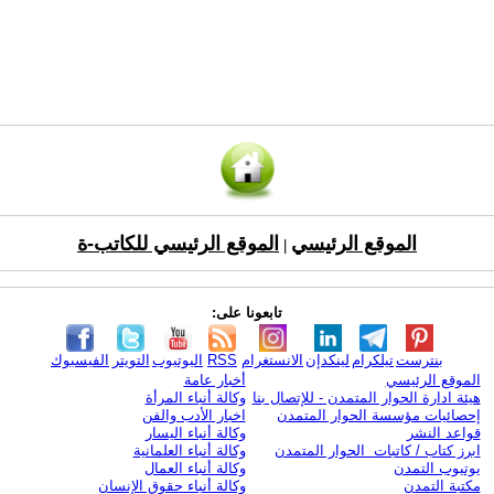
الموقع الرئيسي
الموقع الرئيسي للكاتب-ة
|
تابعونا على:
بنترست
تيلكرام
لينكدإن
الانستغرام
RSS
اليوتيوب
التويتر
الفيسبوك
الموقع الرئيسي
أخبار عامة
هيئة ادارة الحوار المتمدن - للإتصال بنا
وكالة أنباء المرأة
إحصائيات مؤسسة الحوار المتمدن
اخبار الأدب والفن
قواعد النشر
وكالة أنباء اليسار
ابرز كتاب / كاتبات الحوار المتمدن
وكالة أنباء العلمانية
يوتيوب التمدن
وكالة أنباء العمال
مكتبة التمدن
وكالة أنباء حقوق الإنسان