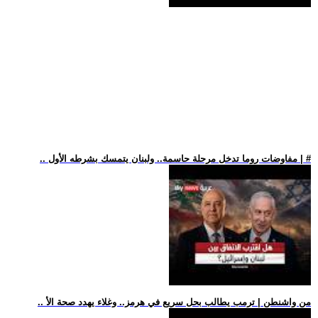
.. مفاوضات روما تدخل مرحلة حاسمة.. ولبنان يتمسك بشرطه الأول | #
.. من واشنطن | ترمب يطالب بحل سريع في هرمز.. وغلاء يهدد صحة الأ