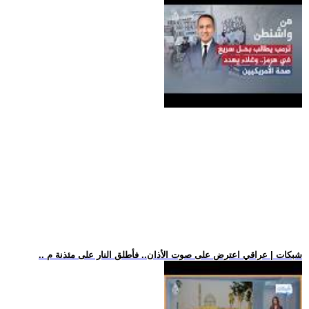
.. شبكات | عراقي اعترض على صوت الأذان.. فأطلق النار على مئذنة م