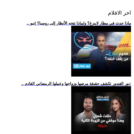
اخر الافلام
.. ماذا حدث في مطار لايبزغ؟ ولماذا تتجه الأنظار إلى روسيا؟ |نيو
.. نور الغندور تكشف حقيقة مرضها وزواجها وعملها الرمضاني القادم: