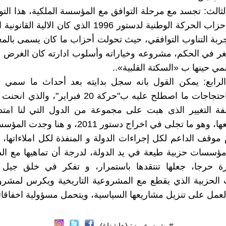
ثالث: تجسد مع مرحلة التوافق مع المؤسسة الملكية، هذا الت
عن قبول أحزاب الحركة الوطنية لدستور 1996 الذي كان الالي
ربة التناوب التوافقي، حيث تحولت أحزاب ما كان يسمى بالم
 في الحكم، مشروعه وخياراته وأسلوب ادارته كان الغرض من
مي حينها ب «السكتة القلبية»..
لرابع: يمكن القول بانه سجل بدايته بعد أحداث ما سمي ب
العربي» واحتجاجات ما اصطلح عليه ب"حركة 20 فبراير"، 
فة التغيير الذى هبت على مجموعة من الدول التي لنا امتد
وتاريخي معها، وهو ما تجلى في اخراج دستور 2011، و 
 موقف الداعم لكل إجراءات الدولة و المنفذة لكل املاءاتها، ا
ؤسسات حزبية طيعة في يد الدولة، لدرجة أن تماهيها مع ال
يرة حرجا، جعلها تنتقدها باستمرار، و تفكر في خلق جيل
لحزبية الذي يقطع مع المشروعية التاريخية ويكرس لمشروعي
عمل على تنزيل مشاريعها السياسية، ويتحمل مسؤولية اخفاقاته
#رشيد_عوبدة (هاشتاغ)