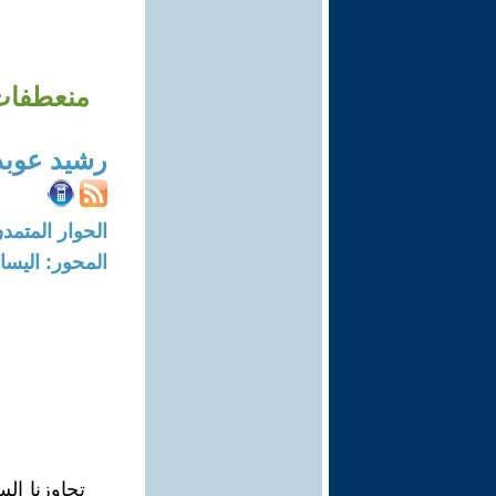
منعطفات 
رشيد عوبد
الحوار المتمدن-العدد: 5623 - 17
المحور: اليسا
تجاوزنا ال