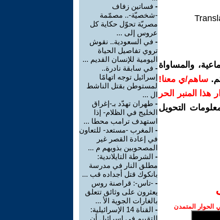
-
فساتين زفاف
-شخصيّة-.. مصمّمة
Transl
مصريّة تحوّل حكاية كل
عروس إلى ...
-
في السعودية.. نقوش
تروي تفاصيل الحياة
اليومية للإنسان القديم ...
اعية، والمساواة
-
في سابقة نادرة..
إسرائيل توجه اتهامًا
م.
ساهم/ي معنا!
لمستوطن بقتل الناشط
رار هذا المنبر الحر
ال ...
-
طهران تهدّد بـ-إغراق
معلومات التحويل
الخليج في الظلام- إذا
استهدف ترامب محطا ...
-
المغرب -مستعد- للتعاون
في إعادة القصر غير
المصحوبين بذويهم م ...
-
الشرطة التايلاندية:
مطلق النار في مدرسة
بانكوك قتل أجداده قب ...
-
-تاس-: قراصنة روس
يعثرون على وثائق تتعلق
بالغارات الجوية الأ ...
الحوار المتمدن
-
القناة 14 الإسرائيلية:
التقييم في إسرائيل أن