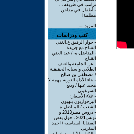
ترامب في طريقه ...
-
أطفال في مداخن
مظلمة!
المزيد.....
كتب ودراسات
-
حوار الرفيق ع.الغني
القباج مع جريدة
-المناضل-ة- / عبد الغني
القباج
-
عن الجامعة والعنف
الطلابي وأسبابه الحقيقية
/ مصطفى بن صالح
-
بناء الأداة الثورية مهمة لا
محيد عنها / وديع
السرغيني
-
غلاء الأسعار:
البرجوازيون ينهبون
الشعب / المناضل-ة
-
دروس مصر2013 و
تونس2021 : حول بعض
القضايا السياسية / احمد
المغربي
-
الكتاب الأول - دراسات