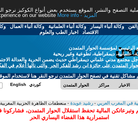
ة التصفح والنشر، الموقع يستخدم بعض أنواع الكوكيز نرجو النق
More info - المزيد
experience on our website
الفن
-
وكالة أنباء اليسار
-
وكالة أنباء العلمانية
-
وكالة أنباء العمال
-
وكا
الاقتصاد
-
اخبار الطب والعلوم
 الرئيسي لمؤسسة الحوار المتمدن
، علمانية، ديمقراطية، تطوعية وغير ربحية
ل مجتمع مدني علماني ديمقراطي حديث يضمن الحرية والعدالة الاجتم
حوار المتمدن على جائزة ابن رشد للفكر الحر والتى نالها أعلام في الفك
م مشاكل تقنية في تصفح الحوار المتمدن نرجو النقر هنا لاستخدام الموقع
كوردي
English
الاخبار
مراكز
الحوار المتمدن
انية في المغرب العربي
-
رشيد عوبدة
- منعطفات الظاهرة الحزبية المغربية
 وتبرعاتكن المالية تحفظ استقلال الحوار المتمدن، فشاركونا 
استمرارية هذا الفضاء اليساري الحر