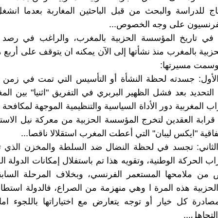
حتاج للدراسة والبحث من قبل الباحثين المغاربة بعدما انشغل
لفرنسيون على وجه الخصوص...
 في تاريخ المؤسسة الحزبية بالمغرب، والراغب في رصد
حزبية بالمغرب منذ نشأتها إلى الآن يمكنه ان يتوقف على أربع
سمت مسيرتها:
لأول: جسدته لحظة النشأة أو التأسيس التي تمت في زمن ال
لتحديد بعد فشل الظهير البربري في التفريق "اثنيا" بين المغا
ب المغربية دور الأداة السياسية والتنظيمية الموجهة لمكافحة ا
رابة العقدين لتخرج المؤسسة الحزبية من معركة نيل الاست
اقية "ايكس ليبان" التي أعطت المغرب استقلالا ناقصا...
لثاني: تجسد في لحظة النضال ضد السلطة والمخزن الذي 
 الحركة الوطنية، وتقويه هذا تم باستفلال إمكانات الدولة الح
من ملامحها المستعمر الفرنسي، وبخلاف المرحلة السا
لحزبية هذه المرة ا وهي منهزمة من الصراع، فالدولة است
ادرة كل خيار أو توجه يتعارض مع اختياراتها باللجوء اما
التجاهل...