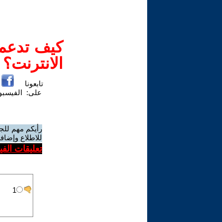
كيف تدعم-
الانترنت؟
تابعونا
على:
الفيسب
رأيكم مهم للج
للاطلاع وإضافة
تعليقات الف