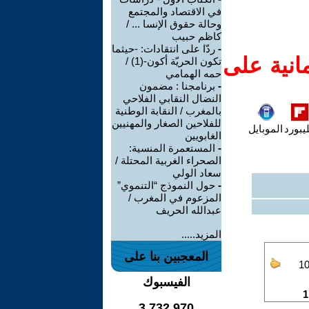
في الاقتصاد والمجتمع
وحالة حقوق الإنسا ... /
كاظم حبيب
-
ردّا على انتقادات: -حيثما
انية على
تكون الحريّة أكون-(1) /
حمه الهمامي
-
برنامجنا : مضمون
النضال النقابي الفلاحي
بالمغرب / النقابة الوطنية
للفلاحين الصغار والمهنيين
يبورد
الموبايل
الغابويين
-
المستعمرة المنسية:
الصحراء الغربية المحتلة /
سعاد الولي
-
حول النموذج “التنموي”
المزعوم في المغرب /
عبدالله الحريف
المزيد.....
المعجبين بنا على
الفيسبوك
3,732,970