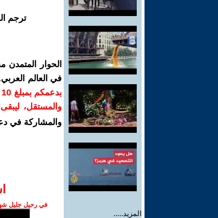
ترجم ال
الحوار المتمدن م
في العالم العربي
ب
والمستقل، ليبقى ص
والمشاركة في دع
ا‫
في رحيل جليل شهبا
المزيد.....