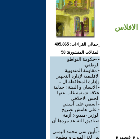
الافلاس
إجمالي القراءات: 405,865
المقالات المنشورة: 58
-
-حكومة التواطؤ
الوطني-
-
مقاومة المندوبية
الاقليمية لإدارة التجهيز
وإدارة المحافظة ال ...
-
الانسان و البيئة : جدلية
علاقة شبقية غاب عنها
الحس الاخلاقي
-
أسفي على آسفي
-
على هامش تصريح
الوزير -مبديع-: أزمة
صناديق التقاعد مردها أن
...
-
تأبين سي محمد اليمني
ترة قصيرة
بين لغز الموت و مطمح