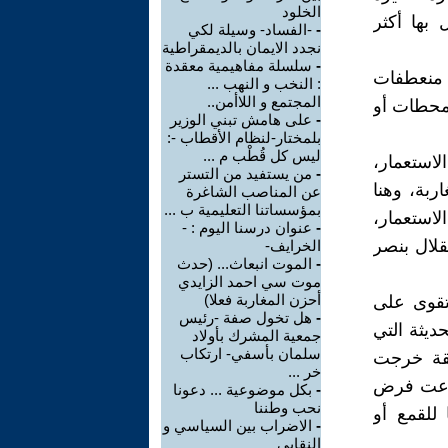
الخلود
 بها أكثر
-
-الفساد- وسيلة لكي
نجدد الايمان بالديمقراطية
-
سلسلة مفاهيمية معقدة
 منعطفات
: النخب و النهب ...
المجتمع و اللاأمن..
 محطات أو
-
على هامش تبني الوزير
بلمختار-لنظام الأقطاب -:
ليس كل قُطْب م ...
استعمار،
-
من يستفيد من التستر
ربة، وهنا
عن المناصب الشاغرة
بمؤسساتنا التعليمية ب ...
لاستعمار،
-
عنوان درسنا اليوم : -
قلال بنصر
الخرايف-
-
الموت انبعاث... (حدث
موت سي احمد الزايدي
أحزن المغاربة فعلا)
تقوى على
-
هل تخول صفة -رئيس
ديثة التي
جمعية المشرك بأولاد
سلمان بأسفي- ارتكاب
بقة خرجت
خر ...
طاعت فرض
-
بكل موضوعية ... دعونا
نحب وطننا
 للقمع أو
-
الاضراب بين السياسي و
النقابي