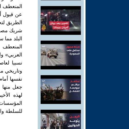
المنعطف ال
الطريق لتج
شريك مصغر
البلد مما س
المنعطف ا
نسبيا لعاص
نفسها أمام
جعل منها م
لهذه الأخ
المؤسسات ا
للسلطة وال