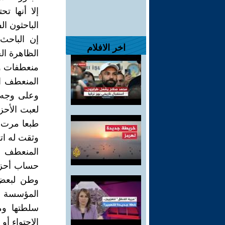
إلا أنها ت
الباحثون ا
إن الباحث
اخر الافلام
الظاهرة ال
منعطفات و
المنعطف ا
وعلى وجه ا
لعبت الأحزا
طبعا مرت ق
وثقت له اتف
المنعطف ا
حساب أحزاب
وطن لبعض 
المؤسسة ا
سلطتها ومص
الاحتواء أو 