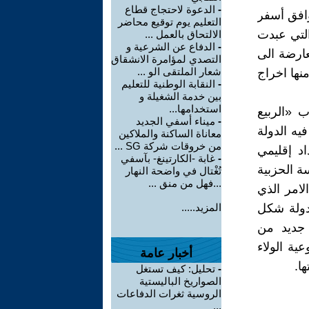
-
الدعوة لاحتجاج قطاع
وافق أسفر
التعليم يوم توقيع محاضر
ة القانونية التي عبدت
الالتحاق بالعمل ...
-
الدفاع عن الشرعية و
عارضة الى
التصدي لمؤامرة الانشقاق
شعار الملتقى الو ...
ها اخراج
-
النقابة الوطنية للتعليم
بين خدمة الشغيلة و
استخدامها...
 «الربيع
-
ميناء أسفي الجديد
والذي انحنت فيه الدولة
معاناة الساكنة والملاكين
من خروقات شركة SG ...
اد إقليمي
-
غابة -الكارتينغ- بآسفي
هنا وجدت المؤسسة الحزبية
تُغْتال في واضحة النهار
...فهل من منق ...
لامر الذي
دولة شكل
المزيد.....
 جديد من
ة الولاء
أخبار عامة
ا.
-
تحليل: كيف تستغل
الصواريخ الباليستية
الروسية ثغرات الدفاعات
...