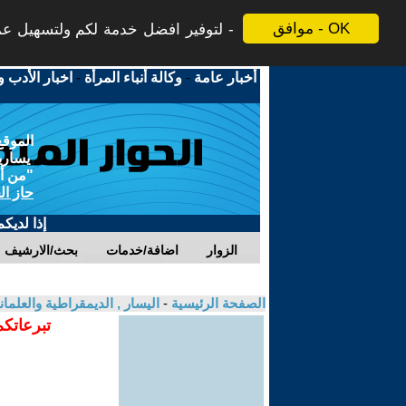
موافق - OK
لتوفير افضل خدمة لكم ولتسهيل عملي
أخبار عامة
-
وكالة أنباء المرأة
-
اخبار الأدب و
الموقع
يسارية
"من أج
حاز ال
إذا لديك
الزوار
اضافة/خدمات
بحث/الارشيف
الصفحة الرئيسية
-
اليسار , الديمقراطية والعلم
تبرعاتكم