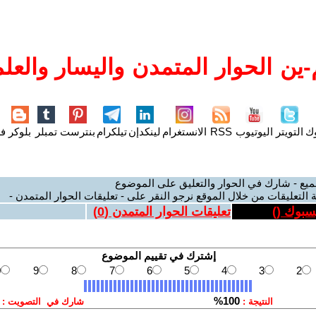
ين الحوار المتمدن واليسار والعلم
وك
التويتر
اليوتيوب
RSS
الانستغرام
لينكدإن
تيلكرام
بنترست
تمبلر
بلوكر
فل
ميع - شارك في الحوار والتعليق على الموضوع
 التعليقات من خلال الموقع نرجو النقر على - تعليقات الحوار المتمدن -
يسبوك (
)
تعليقات الحوار المتمدن (
0
)