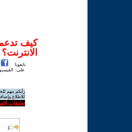
كيف تدعم-
الانترنت؟
تابعونا
على:
الفيسب
رأيكم مهم للج
للاطلاع وإضافة
تعليقات الف