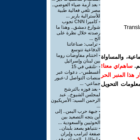
-
بعد أزمة ضياء العوضي..
مصر تلغي فعالية طبية
للأسترالية باربر ...
-
كاميرا CNN تجوب
Transl
شوارع دمشق.. وهذا ما
رصدته خلال نظرة على
الح ...
-
ترامب: صناعاتنا
الدفاعية تتوسع
-
اختتام مفاوضات روما
اعية، والمساواة
بين لبنان وإسرائيل
م.
ساهم/ي معنا!
-
-نلتقي في 15
أغسطس-.. دعوات عبر
رار هذا المنبر الحر
منصات التواصل لـ-عبور
جماعي- ...
معلومات التحويل
-
بعد فوزه بالترشح
لمجلس الشيوخ.. عبد
الرحمن السيد: الأمريكيون
...
-
جبهة حرب اليمن.. إلى
أين يتجه التصعيد بين
الحوثيين والسعودية ...
-
نتنياهو يصعد بلبنان..
صفعة لترامب وإيران
-
إيطاليا.. القضاء يوقف