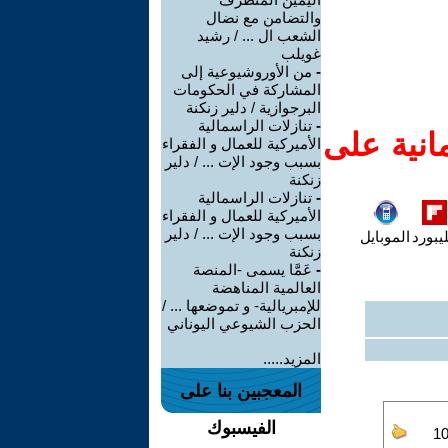
والتضامن مع نضال
الشعب ال ... / رشيد
غويلب
-
من الأوروشيوعية إلى
المشاركة في الحكومات
البرجوازية / دلير زنكنة
-
تنازلات الراسمالية
انية على
الأميركية للعمال و الفقراء
بسبب وجود الإت ... / دلير
زنكنة
-
تنازلات الراسمالية
الأميركية للعمال و الفقراء
بسبب وجود الإت ... / دلير
يبورد
الموبايل
زنكنة
-
عَمَّا يسمى -المنصة
العالمية المناهضة
للإمبريالية- و تموضعها ... /
الحزب الشيوعي اليوناني
المزيد.....
المعجبين بنا على
الفيسبوك