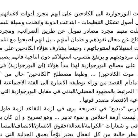
 البورجوازية الى الكادحين على انهم مجرد أدوات لاغتنائهم ،
ى أصول تشكل التنظيمات - ابتدعت الدولة واتخذت وسيلة لل
لت منهم مجرد مصادر تمويل عن طريق الضرائب، ومجرد
ع عن مجال نفوذهم و ضمان أمنهم ، بل انهم أصبحوا مع تنا
 استهلاكية لمنتوجاتهم ، وحينما يشارف هؤلاء الكادحين على م
قل مردوديتهم و يرتفع منسوب استهلاكم دون انتاجية فانهم يص
لى مصالح البورجوازية لهذا يبدأ هؤلاء (اي البورجوازية) ف
 موت الكادحين) ... وطبعا مصطلح "الكادحين" خال من 
 مادام القصد من وراء توظيفه الاشارة الى الفئة الاجتماعية ا
" المرتبط بالمجهود العضلي/البدني في مقابل البورجوازية التي
ية الاقتصاد مصدر قوتها .
مغربي "مبديع" في تصريحه يرى في ازمة التقاعد ازمة طول 
 ليست أزمة اختلاس و سوء تدبير ... وهو تصريح و إن كان ي
نافى و شعارات "الكرامة/العدالة/حقوق الانسان/الانصاف/المساوا
ر خالية من كل انفعال يعتبر بَوْحاً بعمق الجدلية التي 