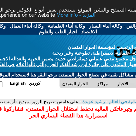
ة التصفح والنشر، الموقع يستخدم بعض أنواع الكوكيز نرجو النق
More info - المزيد
experience on our website
الفن
-
وكالة أنباء اليسار
-
وكالة أنباء العلمانية
-
وكالة أنباء العمال
-
وكا
الاقتصاد
-
اخبار الطب والعلوم
 الرئيسي لمؤسسة الحوار المتمدن
، علمانية، ديمقراطية، تطوعية وغير ربحية
ل مجتمع مدني علماني ديمقراطي حديث يضمن الحرية والعدالة الاجتم
حوار المتمدن على جائزة ابن رشد للفكر الحر والتى نالها أعلام في الفك
م مشاكل تقنية في تصفح الحوار المتمدن نرجو النقر هنا لاستخدام الموقع
كوردي
English
الاخبار
مراكز
الحوار المتمدن
سانية في العالم
-
رشيد عوبدة
- على هامش تصريح الوزير -مبديع-: أزمة صنا
 وتبرعاتكن المالية تحفظ استقلال الحوار المتمدن، فشاركونا 
استمرارية هذا الفضاء اليساري الحر