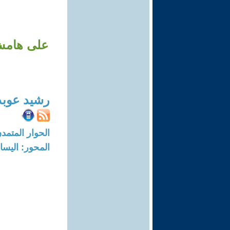
على هامش 
رشيد عوبد
الحوار المتمدن-العدد: 5217 - 6
المحور: اليسار