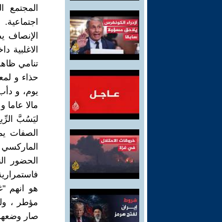
المجتمع ا
اجتماعية.
الإنصاف ي
الاغلبية دا
تنامي ظاهر
حذاء و لمع
يوم، و دأب
مالا عاما 
ليَسُبَّ ال
الصفات يم
الماركسي 
الحضور الن
فاستمرارية
هو انهم "
مؤطر ، ول
صار وضعهم 