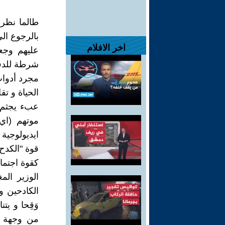
طالما نظرت
بالرجوع ال
اخر الافلام
عليهم وجع
شرطة للدفا
مجرد أدوات
الحياة و ت
عبء يجثم ع
موتهم (اي
ايديولوجية
قوة "الكدح
كقوة اجتماع
الوزير ال
الكادحين و
وَقِحا و يت
من وجهة نظ