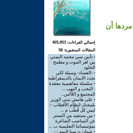
مردها أن
إجمالي القراءات: 405,853
المقالات المنشورة: 58
-
تأبين سي محمد اليمني
بين لغز الموت و مطمح
الخلود
-
-الفساد- وسيلة لكي
نجدد الايمان بالديمقراطية
-
سلسلة مفاهيمية معقدة
: النخب و النهب ...
المجتمع و اللاأمن..
-
على هامش تبني الوزير
بلمختار-لنظام الأقطاب -:
ليس كل قُطْب م ...
-
من يستفيد من التستر
عن المناصب الشاغرة
بمؤسساتنا التعليمية ب ...
-
عنوان درسنا اليوم : -