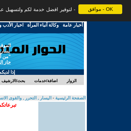
موافق - OK
لتوفير افضل خدمة لكم ولتسهيل عملي
أخبار عامة
-
وكالة أنباء المرأة
-
اخبار الأدب و
الموقع
يسارية
"من أج
حاز ال
إذا لديك
الزوار
اضافة/خدمات
بحث/الارشيف
الصفحة الرئيسية
-
اليسار , التحرر , والقوى الان
تبرعاتكم