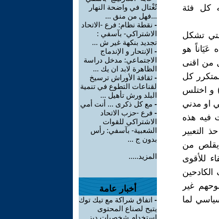
ه كل فئة
تُغْتال في واضحة النهار
...فهل من منق ...
-
نقطة نظام: فرع -الاتحاد
الاشتراكي- بآسفي :
لتي تشكل
تجديد بنكهة غير ش ...
َيَاناً هو
-
الإنتحار و الإندماج
الاجتماعي: مدخل دراسة
ل من اقنى
الظاهرة لابد ان يك ...
لمتكرر كل
-
ثقافة الأوراش ترسيخ
لقناعات التطوع في تنمية
) و اختلس
البلد ورش تأهيل ...
ي او مدني
-
مع كل ذكرى ... أنت أمي
-
فرع -حزب الاتحاد
رت فيه هذه
الاشتراكي للقوات
 التعبير
الشعبية- بآسفي: رأس
بدون ج ...
 يقلص من
المزيد.....
اء للأقوى
 الكادحين
وحهم غير
أخبار عامة
ياسي لما
-
اتفاق شراكة مع تيك توك
يتيح لصناع المحتوى
استخدام شخصيات ديز ...