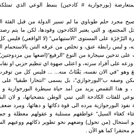
لمتعارضة (بورجوازية # كادحين) بنمط الوعي الذي تمتلك
صبح مجرد حلم طوباوي ما لم تسير الدولة من قبل الفئة ا
خل المجتمع، و التي يعتبر الكادحون وقودها، لكن ما يتم رصده ع
ة البَرْجَزَة على المستوى "الاستيهامي" (لا الواقعي) فليس ك
ه، و لبس رابطة عنق، و تخلص من عرقه النتن بالاستحمام ا
 على تدخين سيجارة من النوع "الرفيع"(اضعها بين مزدوجتين
و وزعه على أفراد سرته، و اعتلى صهوة اي تنظيم حزبي او نقاب
رِّيعَ وهو "في الان نفسه، يَقْتَاتُ منه... ... فليس كل من توف
كن وصفه ب"البورجوازي"، بل يسمى "انتحارا طبقيا" على حذ
، و هذا التقمص يزيد من أمد حياة سيطرة البورجوازية و
وعي للفئات الكادحة التي تبني الوطن بتضحياتها، و لان البق
 نفوذ البورجوازية مرده الى قوة ذكائها و دهائها، ومرد ضعف
غثاء كغثاء السيل" عواطفهم مستلبة و عقولهم معطلة و جم
و استحال (من تحول) وضعهم نحو تطوير ذكائهم ووعيهم الس
محتقرا كما هو الآن .