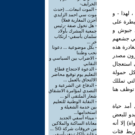
الخرايف-
-
الموت انبعاث... (حدث
 لهذا - و
موت سي احمد الزايدي
أحزن المغاربة فعلا)
سيطرة على
-
هل تخول صفة -رئيس
 جيوش و
جمعية المشرك بأولاد
سلمان بأسفي- ارتكاب
مي جشعهم
خر ...
غادرة هذه
-
بكل موضوعية ... دعونا
نحب وطننا
يرون مصدر
-
الاضراب بين السياسي و
ي استعجال
النقابي
-
الدعوة لاحتجاج قطاع
كل حمولة
التعليم يوم توقيع محاضر
الالتحاق بالعمل ...
لتي تمللك
-
الدفاع عن الشرعية و
 توظف هنا
التصدي لمؤامرة الانشقاق
شعار الملتقى الو ...
-
النقابة الوطنية للتعليم
أمد حياة
بين خدمة الشغيلة و
استخدامها...
بدو للبعض
-
ميناء أسفي الجديد
ة) إلا أنه
معاناة الساكنة والملاكين
من خروقات شركة SG ...
تربط فئات
-
غابة -الكارتينغ- بآسفي