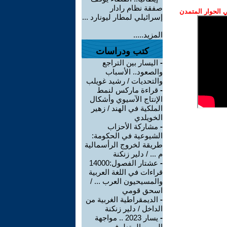
صفقة نظام رادار
الحوار المتمدن
إسرائيلي لمطار ليونارد ...
المزيد.....
كتب ودراسات
-
اليسار بين التراجع
والصعود.. الأسباب
والتحديات / رشيد غويلب
-
قراءة ماركس لنمط
الإنتاج الآسيوي وأشكال
الملكية في الهند / زهير
الخويلدي
-
مشاركة الأحزاب
الشيوعية في الحكومة:
طريقة لخروج الرأسمالية
م ... / دلير زنكنة
-
عشتار الفصول:14000
قراءات في اللغة العربية
والمسيحيون العرب ... /
اسحق قومي
-
الديمقراطية الغربية من
الداخل / دلير زنكنة
-
يسار 2023 .. مواجهة
اليمين المتطرف