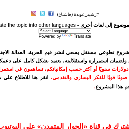
#رشيد_عوبدة (هاشتاغ)
موضوع إلى لغات أخرى -
ate the topic into other languages
Powered by
Translate
شروع تطوعي مستقل يسعى لنشر قيم الحرية، العدالة الاجتم
. ولضمان استمراره واستقلاليته، يعتمد بشكل كامل على دعمك
دعمكم بمبلغ 10 دولارات سنويًا أو أكثر حسب إمكانياتكم، تساهمون في استم
وتًا قويًا للفكر اليساري والتقدمي
،
انقر هنا للاطلاع على 
م هذا المشروع
.
شترك في قناة «الحوار المتمدن» على اليوتيوب