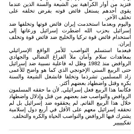
فتزيد من أوار الكراهية بين الشيعة والسنة الذين عندما
يقوى أحدهم يستغل فائض قوته بفرض تخلفه على
تخلف الآخر.
واليوم وبعدما استخدمت إيران فائض قوتها وتخلفها ضد
إسرائيل بحزب الله اضطرت إسرائيل ورعاتها إلى
استخدام فائض قوة تركيا والخليج ضد فائض قوة وتخلف
إيران.
فبعدما استسلم النواصب للأمر الواقع الإسرائيلي
بمعاهدات سلام وآمان ملأ الفراغ النضالي والجهادي
الروافض منذ 1982 وظل له فاعلية نسبية ضد إسرائيل
حتى الربيع السني الإخونجي الذي كما هو واضح للأعمى
زاد المسلمين تشرذما وتخلفا فانشغل الشيعة والسنة
بكره وقتل واضطهاد بعضهم أكثر.
فكأنما هذا الربيع فعل إسرائيلي, لأن ما حققه المسلمون
الروافض والنواصب ضد بعضهم من قتل وإذلال واضطهاد
خلال هذا الربيع القاتم, لم يحققوه ضد إسرائيل بل لم
تحققه إسرائيل معهم على الأقل في أربع دول إسلامية
يشترك فيها الروافض والنواصب الحياة والكره والتخلف.
تفكييييير