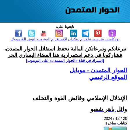
تابعونا على:
بودكاست
بنترست
تيلكرام
لينكدإن
الانستغرام
اليوتيوب
التويتر
الفيسبوك
تبرعاتكم وتبرعاتكن المالية تحفظ استقلال الحوار المتمدن،
فشاركونا في دعم استمرارية هذا الفضاء اليساري الحر
[اشترك في قناة ‫«الحوار المتمدن» على اليوتيوب]
الحوار المتمدن - موبايل
الموقع الرئيسي
الإنذلال الإسلامي وفائض القوة والتخلف
وائل باهر شعبو
2024 / 12 / 20
كتابات ساخرة