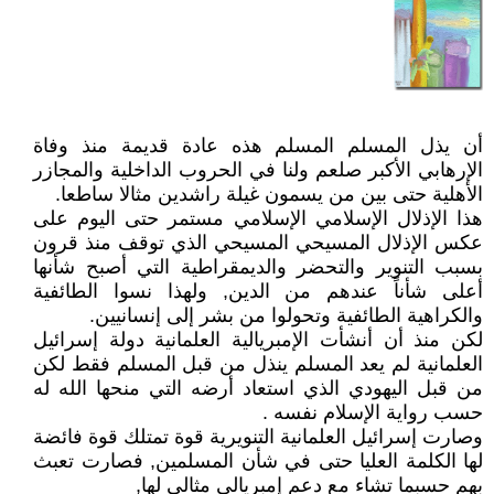
أن يذل المسلم المسلم هذه عادة قديمة منذ وفاة
الإرهابي الأكبر صلعم ولنا في الحروب الداخلية والمجازر
الأهلية حتى بين من يسمون غيلة راشدين مثالا ساطعا.
هذا الإذلال الإسلامي الإسلامي مستمر حتى اليوم على
عكس الإذلال المسيحي المسيحي الذي توقف منذ قرون
بسبب التنوير والتحضر والديمقراطية التي أصبح شأنها
أعلى شأناً عندهم من الدين, ولهذا نسوا الطائفية
والكراهية الطائفية وتحولوا من بشر إلى إنسانيين.
لكن منذ أن أنشأت الإمبريالية العلمانية دولة إسرائيل
العلمانية لم يعد المسلم ينذل من قبل المسلم فقط لكن
من قبل اليهودي الذي استعاد أرضه التي منحها الله له
حسب رواية الإسلام نفسه .
وصارت إسرائيل العلمانية التنويرية قوة تمتلك قوة فائضة
لها الكلمة العليا حتى في شأن المسلمين, فصارت تعبث
بهم حسبما تشاء مع دعم إمبريالي مثالي لها,