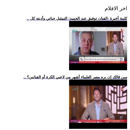
اخر الافلام
.. كلمة أخيرة -الفنان توفيق عبد الحميد: التمثيل حياتي وأديته كل
.. مين قالك إن بره مصر العلماء أشهر من لاعبي الكرة أو الفنانين؟