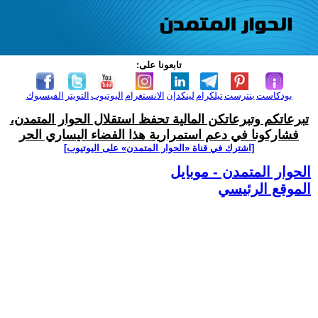
تابعونا على:
بودكاست
بنترست
تيلكرام
لينكدإن
الانستغرام
اليوتيوب
التويتر
الفيسبوك
تبرعاتكم وتبرعاتكن المالية تحفظ استقلال الحوار المتمدن،
فشاركونا في دعم استمرارية هذا الفضاء اليساري الحر
[اشترك في قناة ‫«الحوار المتمدن» على اليوتيوب]
الحوار المتمدن - موبايل
الموقع الرئيسي