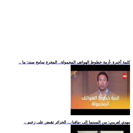
.. كلمة أخيرة -أزمة خطوط الهواتف المحمولة.. المخرج سامح سند: ما
.. مهدي لعريبي: من السينما إلى -مافيا-... الجزائر تقبض على زعيم