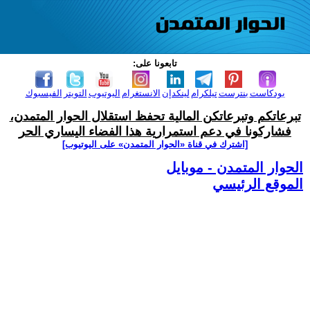
تابعونا على:
بودكاست
بنترست
تيلكرام
لينكدإن
الانستغرام
اليوتيوب
التويتر
الفيسبوك
تبرعاتكم وتبرعاتكن المالية تحفظ استقلال الحوار المتمدن،
فشاركونا في دعم استمرارية هذا الفضاء اليساري الحر
[اشترك في قناة ‫«الحوار المتمدن» على اليوتيوب]
الحوار المتمدن - موبايل
الموقع الرئيسي