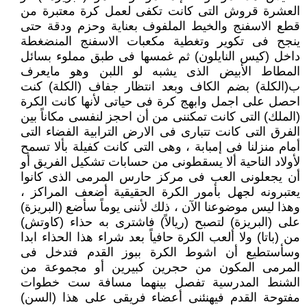
العشرة قروش التى كانت تكفى لعمل كرة معتبرة من
قطع الاسفنج والخيط الملفوف بعناية وحزم ودقة حتى
ينجح فى تكوير وتغطية مكعبات الاسفنج المنضغطة
داخل (كيس النايلون) ثم غمسها فى طبق مملوء بسائل
المطاط الأبيض الذى يشبه لو اللبن وهو مايعرف
ب(الكلة) بضم الكاف وبعد انتظار جفاف (الكلة) كنت
احصل على اجمل وابهج كرة فى حياتى لأنها كانت الكرة
(الملك) التى كانت تمكننى من أن احجز لنفسى مكاناً بين
الفرق التى كانت تتبارى فى الارض الترابية الفضاء التى
أمام منزلنا فى إمبابة ، وهى التى كانت كفيلة بألا تسمح
لأولاد الناحية ألا يسقطونى من حسابات تشكيل الفريق أو
أن يجعلونى العب فى مركز حارس المرمى الذى كانوا
يعتبرونه لجهل بأمور الكرة الحقيقية أضعف المراكز ،
وهذا ليس موضوعنا الآن ، ذلك لأننى يوماً سأضع (البريزة)
على (البريزة) لتصبح (ريالاً) فاشترى به حذاء (كاوتش)
من (باتا) ولا ألعب الكرة حافياً بعد شراء هذا الحذاء ابدا
وسأستطيع أن اشوط الكرة ببوز القدم فتدخل فى
المرمى المكون من حجرين كبيرين أو مجموعة من
الشنط المدرسية تفصل بينهما مسافة ست خطوات
مفتوحة القدم فيهنئنى أعضاء فريقى على هذا (السن)