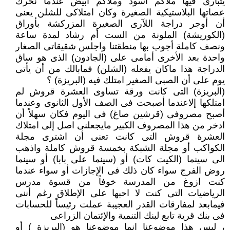
يتبارى فيها ملاكم اسود وملاكم ابيض عندما نحرك
عصاتها البلاستيكية الصغيرة وكان امتلاكى للشلن يعنى
أن أوجر دراجة اللآرى الصغيرة المزركشة بأوراق
(الكوريشة) الملونة من الست أم رشاد لمدة ساعة
ونصف كاملة أجوب بها منطقتنا واجلس شقيقاتى الصغار
واحدة بعد الأخرى أمامى على (الجادون) الذى هو ساق
الدراجة هذا ماكان يفعله (الشلن) فمابالك من أن يأتى
يوم على أن الصبى الصغير امتلك فيه (البريزة) ؟
(البريزة) التى كانت ورقة تساوى العشرة قروش لم
امتلكها إلاعندما أصبحت فى الصف الأول الثانوى وعندما
أصبح مصروفى (قرشين صاغ) فى اليوم فكان سهلاً أن
ادخر من هذا المصروف الكبير مايجعلنى اصل إلى امتلاك
العشرة قروش التى كانت تعنى أن اشترى مجلة
الكواكب أو مجلة الشبكة بخمسة قروش كاملة واذهب
الى سينما (الكيت كات) أو (سينما على بابا) أو سينما
روض الفرج سواء كان ذلك فى الإجازات أو سواء عندما
كنت ازوغ من المدرسة خوفاً من قسوة مدرس
الرياضيات التى كنت لا احبها على الإطلاق رغم أننى
فيمابعد لمفارقات القدر العجيبة عملت رئيساً للحسابات
فى بنك قرية تابع لبنك التنمية والإئتمان الزراعى
، ليس هذا موضوعنا إنما موضوعنا هو (البريزة ) أو