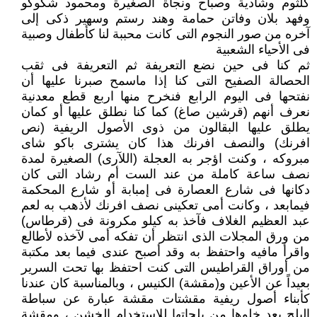
كلثوم وشادية وصباح ونجاة الصغيرة ومحمود شكوكو
وفهد بلان وفاتن حمامة وهند رستم وسهير ذكى إلى
آخره من صور النجوم التى كانت محببة لنا كأطفال وصبية
فى الأحياء الشعبية
ثم كنا فى حين نضع التعريفة ثم التعريفة فى ثقب
الحصالة الصفيح التى كنا إذا ماسمح صبرنا عليها أن
نفتحها فى اليوم الرابع فنخرح منها اربع قطع معدنية
نعرف أنهم (قرشين صاغ) كما كنا نطلق عليها أو كمان
يطلق عليها البقالون من ذوى الأصول الريفية (نص
افرنك) والنصف افرنك هذا كان يشترى باكو شاى
مبروكه ، وكنت اؤجر به العجلة (اللآرى) الصغيرة لمدة
نصف ساعة كاملة من عند الست أم رشاد التى كان
دكانها فى شارع العصارة فى إمبابة أو شارع المحكمة
فيمابعد ، وكانت أمى تعكينى نصف افرنك لأذهب به لعم
عبد العظيم الغلاف فآخذ به كيلو مكرونة فى (قرطاس)
من ورق المجلات الذى انتظر أن تفكه أمى لآخذه لأطالع
واقرأ مافيه واحتفظ به وقد أصبح عندى فيما بعد مكتبة
من أوراق القراطيس التى كنت احتفظ بها تحت السرير
بعيداً عن الأعين و(مقشة) الكنيس ، وبالمناسبة كان عندنا
كأبناء أصول ريفية مقشتات مقشة عبارة عن سباطة
البلح بعد خلوها من بلحاتها للاستخدام الخشن ، ومقشة