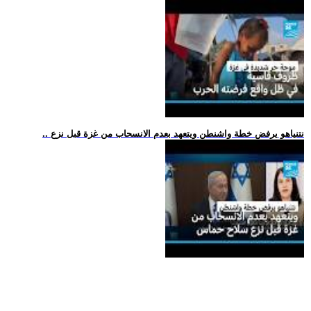
.. نتنياهو يرفض خطة واشنطن ويتعهد بعدم الانسحاب من غزة قبل نزع