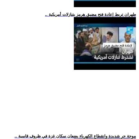
.. طهران تربط إعادة فتح مضيق هرمز بتنازلات أمريكية
.. موجة حر شديدة وانقطاع الكهرباء يضعان سكان غزة في ظروف قاسية