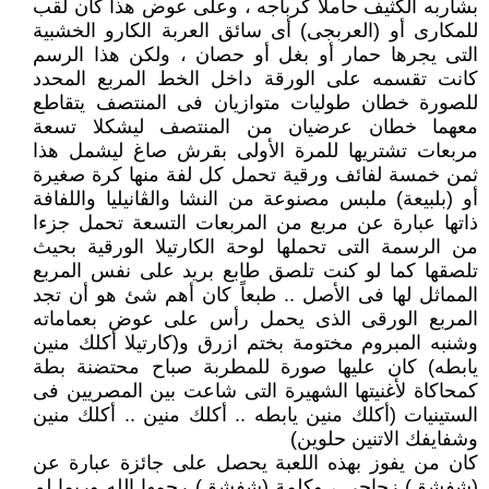
بشاربه الكثيف حاملاً كرباجه ، وعلى عوض هذا كان لقب
للمكارى أو (العربجى) أى سائق العربة الكارو الخشبية
التى يجرها حمار أو بغل أو حصان ، ولكن هذا الرسم
كانت تقسمه على الورقة داخل الخط المربع المحدد
للصورة خطان طوليات متوازيان فى المنتصف يتقاطع
معهما خطان عرضيان من المنتصف ليشكلا تسعة
مربعات تشتريها للمرة الأولى بقرش صاغ ليشمل هذا
ثمن خمسة لفائف ورقية تحمل كل لفة منها كرة صغيرة
أو (بلبيعة) ملبس مصنوعة من النشا والڤانيليا واللفافة
ذاتها عبارة عن مربع من المربعات التسعة تحمل جزءا
من الرسمة التى تحملها لوحة الكارتيلا الورقية بحيث
تلصقها كما لو كنت تلصق طابع بريد على نفس المربع
المماثل لها فى الأصل .. طبعاً كان أهم شئ هو أن تجد
المربع الورقى الذى يحمل رأس على عوض بعماماته
وشنبه المبروم مختومة بختم ازرق و(كارتيلا أكلك منين
يابطه) كان عليها صورة للمطربة صباح محتضنة بطة
كمحاكاة لأغنيتها الشهيرة التى شاعت بين المصريين فى
الستينيات (أكلك منين يابطه .. أكلك منين .. أكلك منين
وشفايفك الاتنين حلوين)
كان من يفوز بهذه اللعبة يحصل على جائزة عبارة عن
(شفشق) زجاجى ، وكلمة (شفشق) رحمها الله وربما لم