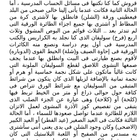
قروش كما كنا نكتبها فى مسائل الحساب المدرسية ، أما
الحالة الثانية فكانت عندما يأتى إلينا خالى صبحى من البلد
فيعطينى ورقة (الشلن) فانطلق بها لأشترى كرة من
المطاط أو اشترى بها جميع اجزاء الطائرة الورقية التى
لم تندثر بعد .. الثلاث قوائم من البوص المشوق وثلاث
اربع (فرخ) سوليفان الذى كنا نجلد به الكراريس والكتب
المدرسية فى أول يوم دراسة ونصنع منه الكائرات
الورقية فى إحاوة الصيف و(شلة) الخيط القوى (الدوباره)
لأقوم بصنع طيارتى فى البيت وانطلق بها عندما يجف
صمغها النشوى اللاصق لقطع السوليفان الملونة التى
كانت غالباً ماتكون على شكل نجمة خماسية أو هرم أو
نجمة تمانية بالإضافة لزيلها الذى كان يتكون من شرائط
المتبقى من السوليفان مع شرائط الورق تتراص فى
كثافة حول حوالى ذراع أو متر من الخيط تربط فيها
(كلحة) أو (كلاحة) وهى عبارة عن الجزء الصلب الذى
يتبقى من تفصيص كوز الأذرة المشوى لعمل الاتزان
اللازم للطائرة عندما تواصل صعودها للسماء ، أما الحالة
الثالثة فكانت فى العيد الصغير (عيد الفطر) أو العيد الكبير
(الاضحى) وكان وجود الشلن فى يدى يعنى أننى سأشترى
به مسدس من الصفيح أو اللعبة البلاستيك التى كان