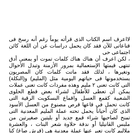
لااعرف اسم الكتاب الذى قرأته يوماً رغم أنه رسخ فى
قناعاتى للآن فقد كان يحمل دراسات عن أن اللغة كائن
اجتماعى حى
، لكن اعرف أن هناك هناك كلمات تموت أو بمعنى أدق
تنتهى قيمتها الإستعمالية بمرور الأزمنة وتبدل الأحوال
وتغيرها ، لذلك فقد ماتت كلمات كان المصريون
يستخدمونها فى حياتهم اليومية مثل (المليم) و(النكلة)
التى كانت تعنى ٢ مليم وهذه مفردات كانت تعنى عملات
يمكن أن تعطى للأطفال لشراء بعض قطع الحلوى
الشعبية كقمع العسل واقماع البسكويت الرقية التى
كانت تحمل فى قاعها قرص مصنوع من العسل الأسود
الذى كان أحياناً يحمل تحته عملة المليم المعدنية التى
تمنح لصاحبها شراء قمع جديد أو بليتين صغيرتين من
ملبس الڤانيليا أو ندفة حلاوة شعر البنات ، والعشرة
ملاليم كانت تعبر عنها عملة معدنية هى (قرش صاغ) كنا