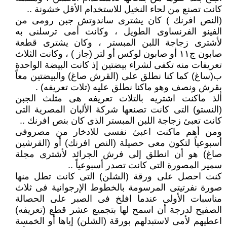
كانت تصنع من لحاء النخيل للاستخدام الأقل خشونة ..
(النص افرنك ) كان يشترى ساندوتش جبن رومى من
الفينو الفرنساوى الطويل ، وكانت أمى ترسلنى به
لأشترى زجاجة اللبن المبستر ، وكان يشترى قطعة
صابون ج١١ أو صابون لوكس أو لتر (جاز ) ، وكانت الثلاث
تعريفات منه تكفى لشراء بيضتين إذ كانت البيضة الواحدة
ب(ساغ) كما كنا نطلق على (القرش صاغ) والبيضتين معاً
بقرش ونصف وهو ماكنا نطلق عليه (تلات تعريفه) .
ألذ ماكنت اشتريه بالتلات تعريفه هى مثلث الجبن
(النستو) التى كانت تصنعها شركة الألبان المصرية التى
كانت تعبئ زجاجة اللبن المبستر الذى كان بنص افرنك ..
ومن أهم ماكنت اعبئ نفسى للادخار من مصروفى
أسبوعياً لتكون معى حصيلة (النص افرنك) أو (القرشين
صاغ) هو أن انطلق إلى فرش الجرائد لأشترى مجلة
سمير المصورة التى كانت تصدر أسبوعياً ..
كنت احصل على ورقة (الشلن) التى كانت تطل منها
صورة نفرتيتى المرسومة بالخطوط الإرجوانية فى ثلاث
مناسبات الأولى عندما افلخ فى الصبر على الحصالة
الصفيح لدرجة أن اسمح لها بتجميع عشر قطع (تعريفه)
اعطيهم لأمى لاستبدلهم بورقة (الشلن) إياها أو الخمسة