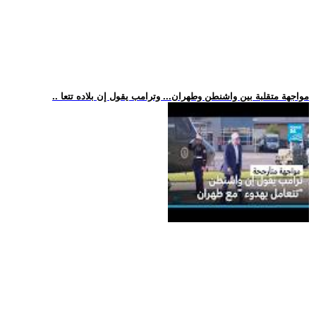
.. مواجهة متقلبة بين واشنطن وطهران... وترامب يقول إن بلاده تتعا