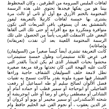
لفافات الملبس المبرومة من الطرفين ، وكان المحظوظ
بيننا هو من يفكها فيجدها تحتوى على هذه الرسمة
المختومة بالختم الأزرق مع أول أو ثانى أو ثالث مرة
يشترى بها خمسة لفافات كارتيلا بالتعريفة ليفوز
بالشفشق بعد أن يستوفى باقى المربعات التى تكون
متوافرة ومتكررة مع مع أقرانه أو حتى تلك التى ألقاها
البعض على الاسفلت القريب يأساً من الحصول على تلك
الرسمة المختومة اللعينة بعد أن نفذت (تعريفاته)
و(صاغاته)
كانت التعريفة تشترى أيضاً كيساً صغيراً من (السوليفان)
فى عرض ثلاثة سنتيمترات وطول خمسة سنتيمترات
محشواً بحبات الفيشار الذى لم يكن لذيذاً بالقدر التى
كانت عليه البهجة التى كان تحدثها ورقة مربعة صغيرة
تطل لامعة خلف السوليفان الشفاف حاجبة وراءها
الفيشار فيها صورة ملونة بقدر ماكانت تسمح به تقنيات
فصل الألوان لصالح سليم أو طه اسماعيل أو رفعت
الفناجيلى أو ابوحباجة أو سمير قطب أو حماده أمام أو
الشاذلى أو مصطفى رياض أو رضا أو على ابوجريشة أو
شحته الأسكندرانى أو سمير مخيمر أو بوبو أو كروان أو
عز الدين يعقوب ، أو نجوم الفن عبد الحليم حافظ وام