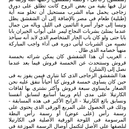
تزل فيها بقية من بعض الروح كانت تطلق على دورق
زجاجى يحمل مياه الشرب مستحيل أن تخلو منه أية
(طبلية) طعام فى مصر بالإضافة إلى أن الشفشق يظل
ونيسا إلى جوار أسرة النائمين فى الليل وياله من جمال
عندما يمتلئ بشربات النجاح ليمر على أبواب الجيران بابا
بابا حتى ولو كان باب الجار المتخاصم الذى لابد أنه سيأخذ
نصيبه من الشربات ليأتى دوره فى آداء واجب المباركة
منهياً خصامه الذى طال .
، الغريب أن هذا الشفشق كان يمكن شرائه بخمسة
قروش وسنتحدث عن الخمسة قروش فيما بعد عندما
نصل إلى (الشلن)
هذا الشفشق الزجاجى الذى كنا نتبارى فيمن يفوز به فى
حين كان يساوى خمسة قروش كنا أحياناً ننفق عليه نحن
الصغار مايساوى سبعة قروش وأكثر نشترى بها لفافات
الكارتيلا على مدى أيام وربما أسابيع لنسابق أنفسنا
ونسابق بائع الكارتيلا - الرابح الأكبر فى هذه المسابقة -
وذلك فى الحصول على المربع الورقى الذى يحتوى على
رسمة رأس (على عوض) أو رسمة رأس البطة
المرسومة فى اللوحة الورقية الأصلية فى الكارتيلا
لنلصقها على الأصل لتكتمل أوصال الرسمة الموزعة فى