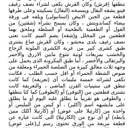
ننطقها (قرش) وكان القرش يكفى لشراء نصف رغيف
فينو يشقه البقال ويمسحه (البقال) بسكينته وعلى طرفها
قطعة من الجبن الابيض (استانبولى) ويلفه فى ورقة
بيضاء كساندويتش ، وكان يسمح بشراء (شقتين) من
الفول أو الطعمية بالطحينة أو السلطة وملحق بهما
قطعتين من المخلل و(شقه) بضم الميم كانت تعنى
نصف رغيف بلدى محشو ، وكان القرش صاغ يشترى
طبق كشرى كبير من عربة الكشرى الملونة الزجاج
والخشب بمربعات لونية تتنوع مابين الازرق والأحمر
والبرتقالى والأخضر ، أما طبق المكرونة الذى يحمل على
وجهه ثلاث معالق كبيرة من الصلصة الحمراء ومعلقة من
صوص الشطة الحمراء أو اقل حسب الطلب ، فكانت
تكفى لشرائه خمسة مليمات أى (تعريفه) كما كانت
تنطق فى ستينيات القرن الماضى ، والتعريفة كانت
تشترى قطعتين من (التوفى) أو (الطوفى) كما كنا ننطقها
، والطوفى هو تقريباً ما يطلق عليه اليوم أو ما يطلق
على مايشبهه اسم (أكلير) ، أو كيس من الملبس أو
واحدة من (كارتيلا على عوض) أو (كارتيلا أكلك منين
يابطه) أو أى نوع من (الكارتيلا) التى كانت عبارة عن
قطعة مربعة من الورق تحتوى رسم ل(على عوض)