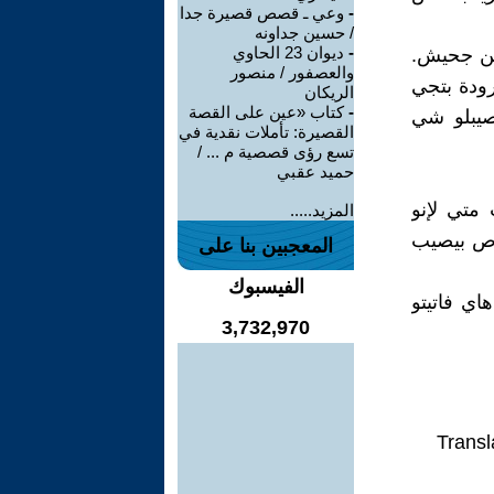
-
وعي ـ قصص قصيرة جدا
/ حسين جداونه
-
ديوان 23 الحاوي
بن جحيش.
والعصفور / منصور
ودة بتجي
الريكان
-
كتاب «عين على القصة
يصيبلو شي
القصيرة: تأملات نقدية في
تسع رؤى قصصية م ... /
حميد عقبي
متي لإنو
المزيد.....
اص بيصيب
المعجبين بنا على
الفيسبوك
اي فاتيتو
3,732,970
Transl