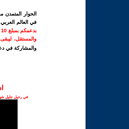
الحوار المتمدن م
في العالم العربي
ب
والمستقل، ليبقى ص
والمشاركة في دع
ا‫
في رحيل جليل شهبا