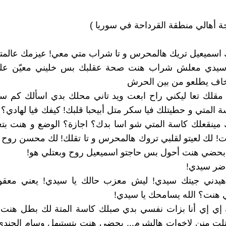
ة أهالي منطقة القرداحة في سوريا )
 اسميعيل تريك هالمحرس و تا شراب متي معي! عيزمك عالمتي 
سيدي معلش شراب هنت صحة عقلبك بس خليني معيّن علي
خاف يطلعو من بين الحرش
مقلك تعا ليكني راح ابعت ويد تاني محلك بدي اسألك كم سؤ
ة المتي و حطيتلك فيا سكر متل أبيحبا قلبك! كيفك فيا لهادي؟ 
مينقعلك كاسة المتي شو اسا بدك؟ اجازة؟ الوضع و هنت بتع
ت! لك لعيتو لقلبي تروك هالمحرس و تا تقلك! لك محسن روح
 بحضي هنت أحول بس حاجتو اسميعيل روح وبعتلي هو!
ضر سيدي!
هيدني جيتك سيدي! ليش معزب حالك يا سيدي! يعني معقو
 هنت؟ الله يسامحك يا سيدي!
ك إي إي أنا بزات نفسي بدي صبلك كاسة المتة لك بطل هنت
تلت منن لإخوات هالشرم... بحضي هنت بتستيهل وسام الجندي