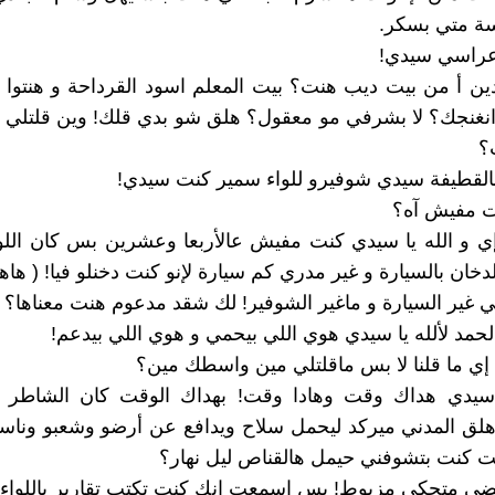
ة متي بسكر.
عراسي سيدي!
دين أ من بيت ديب هنت؟ بيت المعلم اسود القرداحة و هنتوا ال
انغنجك؟ لا بشرفي مو معقول؟ هلق شو بدي قلك! وين قلتلي 
؟
القطيفة سيدي شوفيرو للواء سمير كنت سيدي!
ت مفيش آه؟
ي و الله يا سيدي كنت مفيش عالأربعا وعشرين بس كان اللو
خان بالسيارة و غير مدري كم سيارة لإنو كنت دخنلو فيا! ( هاها
ني غير السيارة و ماغير الشوفير! لك شقد مدعوم هنت معناها؟
لحمد لألله يا سيدي هوي اللي بيحمي و هوي اللي بيدعم!
 إي ما قلنا لا بس ماقلتلي مين واسطك مين؟
سيدي هداك وقت وهادا وقت! بهداك الوقت كان الشاطر
لق المدني ميركد ليحمل سلاح ويدافع عن أرضو وشعبو وناسو
ت كنت بتشوفني حيمل هالقناص ليل نهار؟
ضي متحكي مزبوط! بس اسمعت إنك كنت تكتب تقارير باللواء 