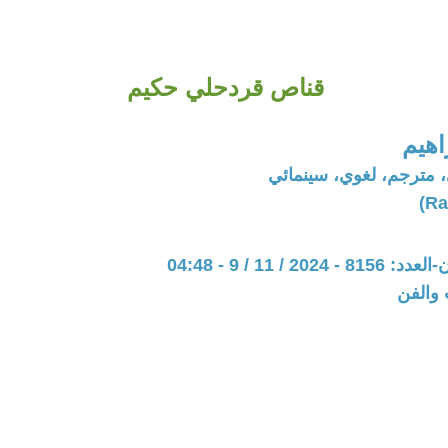
قناص قردحلي حكيم
اهيم
مترجم، لغوي، سينمائي
20 / 11 / 9 - 04:48
 والفن