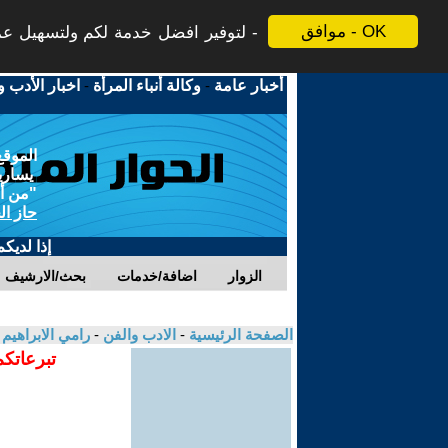
موافق - OK
لتوفير افضل خدمة لكم ولتسهيل عملي
أخبار عامة
-
وكالة أنباء المرأة
-
اخبار الأدب و
الموقع
يسارية
"من أج
حاز ال
إذا لديك
الزوار
اضافة/خدمات
بحث/الارشيف
الصفحة الرئيسية
-
الادب والفن
-
رامي الابراهيم
تبرعاتكم