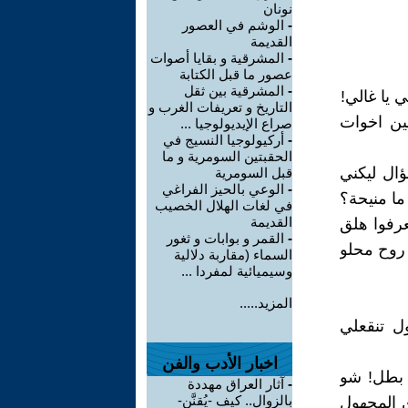
نونان
-
الوشم في العصور
القديمة
-
المشرقية و بقايا أصوات
عصور ما قبل الكتابة
-
المشرقية بين ثقل
يا غالي!
التاريخ و تعريفات الغرب و
ن اخوات
صراع الإيديولوجيا ...
-
أركيولوجيا النسيج في
الحقبتين السومرية و ما
ال ليكني
قبل السومرية
-
الوعي بالحيز الفراغي
ما منيحة؟
في لغات الهلال الخصيب
القديمة
رفوا هلق
-
القمر و بوابات و ثغور
 روح محلو
السماء (مقاربة دلالية
وسيميائية لمفردا ...
المزيد.....
ل تنقعلي
اخبار الأدب والفن
 بطل! شو
-
آثار العراق مهددة
بالزوال.. كيف -يُقنَّن-
 المجهول