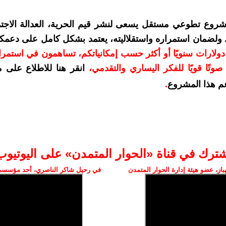
شروع تطوعي مستقل يسعى لنشر قيم الحرية، العدالة الاجتم
. ولضمان استمراره واستقلاليته، يعتمد بشكل كامل على دعمك
دعمكم بمبلغ 10 دولارات سنويًا أو أكثر حسب إمكانياتكم، تساهمون في استم
وتًا قويًا للفكر اليساري والتقدمي
،
انقر هنا للاطلاع على 
م هذا المشروع
.
شترك في قناة «الحوار المتمدن» على اليوتيوب
ز، عضو هيئة إدارة الحوار المتمدن
في رحيل شاكر الناصري، أحد مؤسسي 