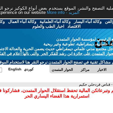
ة التصفح والنشر، الموقع يستخدم بعض أنواع الكوكيز نرجو النق
More info - المزيد
experience on our website
الفن
-
وكالة أنباء اليسار
-
وكالة أنباء العلمانية
-
وكالة أنباء العمال
-
وكا
الاقتصاد
-
اخبار الطب والعلوم
 الرئيسي لمؤسسة الحوار المتمدن
، علمانية، ديمقراطية، تطوعية وغير ربحية
ل مجتمع مدني علماني ديمقراطي حديث يضمن الحرية والعدالة الاجتم
حوار المتمدن على جائزة ابن رشد للفكر الحر والتى نالها أعلام في الفك
م مشاكل تقنية في تصفح الحوار المتمدن نرجو النقر هنا لاستخدام الموقع
كوردي
English
الاخبار
مراكز
الحوار المتمدن
- قناص قردحلي حكيم
 وتبرعاتكن المالية تحفظ استقلال الحوار المتمدن، فشاركونا 
استمرارية هذا الفضاء اليساري الحر