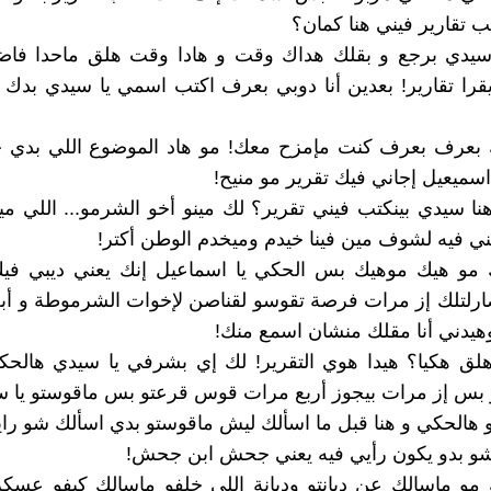
ب تقارير فيني هنا كمان؟
سيدي برجع و بقلك هداك وقت و هادا وقت هلق ماحدا فاض
 يقرا تقارير! بعدين أنا دوبي بعرف اكتب اسمي يا سيدي بدك 
ك بعرف بعرف كنت مإمزح معك! مو هاد الموضوع اللي بدي ح
اسميعيل إجاني فيك تقرير مو منيح!
نا سيدي بينكتب فيني تقرير؟ لك مينو أخو الشرمو... اللي م
ني فيه لشوف مين فينا خيدم وميخدم الوطن أكتر!
ك مو هيك موهيك بس الحكي يا اسماعيل إنك يعني ديبي في
صارلتلك إز مرات فرصة تقوسو لقناصن لإخوات الشرموطة و أ
هيدني أنا مقلك منشان اسمع منك!
هلق هكيا؟ هيدا هوي التقرير! لك إي بشرفي يا سيدي هالح
بس إز مرات بيجوز أربع مرات قوس قرعتو بس ماقوستو يا س
و هالحكي و هنا قبل ما اسألك ليش ماقوستو بدي اسألك شو را
شو بدو يكون رأيي فيه يعني جحش ابن جحش!
 مو مإسالك عن ديانتو وديانة اللي خلفو مإسالك كيفو عسكري