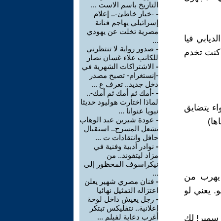
التاريخ باسم الاست ...
-
-خيار خاطئ-.. إعلام
إسرائيلي يهاجم فنانة
مصرية تخلت عن يهودي
ديابي فيا
...
-
صدور رواية لا تنتظرني
كنت تخدم
للكاتب علاء غسان نصار
-
الاشتراكات الشهرية في
-إنستغرام- تصبح مصدر
دخل جديد.. تعرف ع ...
-
-أمك ثم أمك ثم أمك-..
لماذا اختارت هوليود حديثا
اء يتضايق
نبويا عنوانا ...
-
عودة شيرين عبد الوهاب
ها)
تشعل المسرح.. استقبال
حافل وانتقادات ت ...
-
نوادر أدبية وفنية في
مزاد ليتفوند.. من
نيكراسوف المحظور إلى
...
 يهرب من
-
فنان مصري شهير يعلن
. يعني لو
اعتزاله التمثيل نهائيا
-
رجل يعيش داخل لوحة
إعلانية.. نتفليكس تبتكر
أغرب دعاية لفيلم ...
سمير! لك