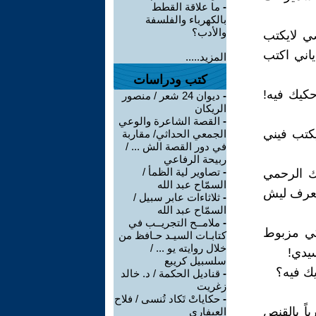
-
ما علاقة القطط
بالكهرباء والفلسفة
والأدب؟
ي لايكتب
ياني اكتب
المزيد.....
كتب ودراسات
كيك فيه!
-
ديوان 24 شعر / منصور
الريكان
-
القصة الشاعرة والوعي
يكتب فيني
الجمعي الحداثي/ مقاربة
في دور القصة الش ... /
ربيحة الرفاعي
-
تصاوير لية الظمأ /
ك الرحمي
السمّاح عبد الله
بعرف ليش
-
ثلاثاءات عابر سبيل /
السمّاح عبد الله
-
ملامــح التجريــب في
كي مزبوط
كتابـات السيـد حـافظ من
خلال روايته يو ... /
يدي!
سلسبيل كريبع
يك فيه؟
-
قناديل الحكمة / د. خالد
زغريت
-
حكاياتْ تَكاد تُنسى / فلاح
اً بالقنص
العيفاري