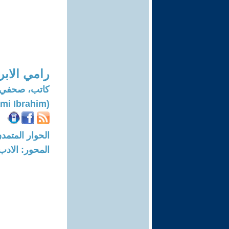
رامي الابر
كاتب، صحفي، 
(Rami Ibrahim)
الحوار المتمدن-العدد: 8156 - 24
المحور: الادب