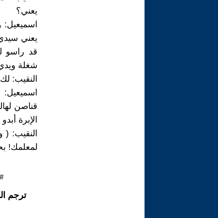
يعني؟
اسميعيل: 
يعني سيدي
قد راسو لل
شغلة ويدي
النقيب: لك
اسميعيل: 
قناصن لها
الإبرة أبدو
النقيب: ( 
لمعلمك! بح
#
ترجم ال