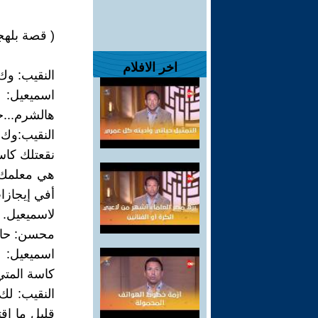
( قصة بلهج
اخر الافلام
النقيب: وك
اسميعيل: 
هالشرم...
النقيب:وك 
نقعتلك كاس
هي معلمك 
أفي إيجازا
لاسميعيل.
محسن: حا
اسميعيل: 
كاسة المتي
النقيب: ل
قليل ما اق