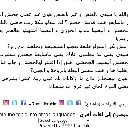
والله يا سيدي بالقنص و غير بالقنص هوي عند عقلي جحش ا
 ماشايفو هنت قديش جحش؟ لك بمدلو تنكة زيت فاضي بالبار
جحش و أبيصيبا بمدلو الخوزي و ابيصيبا اشتهيتو بهالعمر 
 بس!
 ليش لكن ابتنيولو طلقة تفجلو السنطيحة وتخلصنا من ربو؟
سيدي يعني بلا معلميي علاك يعني ماشايفنا قيعدين منشرب 
لجحيش أبيصيب الجحشي. هلق إذا اقتلتو لهالجحش و جابو قن
 يخلينا هنا و هنت نمشي البطة بالروحة و الجيي؟
وهوي ميضحك) أيلاي ما إزكالك! لك عيني ربك عيني! بشرفي ه
ضي المرة الجاي غير عرق مو سيقيك!
رامي_الابراهيم (هاشتاغ)
Rami_Ibrahim#
موضوع إلى لغات أخرى -
ate the topic into other languages
Powered by
Translate