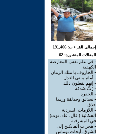
إجمالي القراءات: 191,406
المقالات المنشورة: 62
-
في علم نفس المعارضة
الكهفية
-
الخاروف يا ملك الزمان
-
أمام مبنى العدل
-
إنهم يفعلون ذلك
-
رُبَّ صُدفة
-
الحفرة
-
تحذلق وحذلقة وربما
حذق
-
اللازمات السردية
الحكائية ( قال، عاد، توت)
في المشرقية
-
هجرات الفايكنج إلى
الشرق: أبحاث توماس