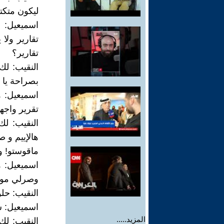
ليكون متكت
اسميعيل: 
تقارير ولا
تقارير؟
النقيب: ل
بصراحة يا 
اسميعيل: ه
تقرير واجه
النقيب: ل
هالإييم و 
ماقوستو! و
اسميعيل: 
وصرلي مو 
النقيب: حل
اسميعيل: 
المزيد.....
النقيب: لك