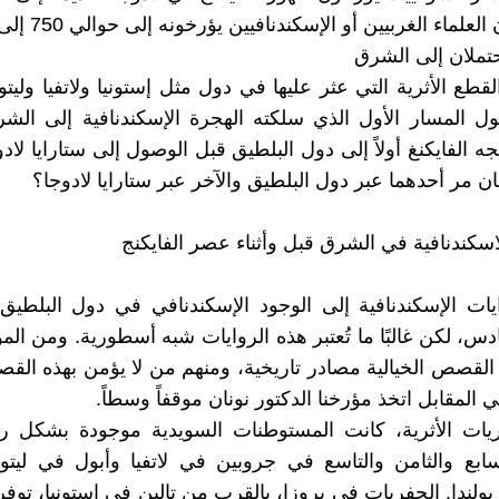
العلماء الغربيين أو الإسكندنافيين يؤرخونه إلى حوالي 750 إلى 830.
تملان إلى الشرق
قطع الأثرية التي عثر عليها في دول مثل إستونيا ولاتفيا وليتوان
ل المسار الأول الذي سلكته الهجرة الإسكندنافية إلى الش
ه الفايكنغ أولاً إلى دول البلطيق قبل الوصول إلى ستارايا لاد
ن مر أحدهما عبر دول البلطيق والآخر عبر ستارايا لادوجا؟
اسكندنافية في الشرق قبل وأثناء عصر الفايكنج
يات الإسكندنافية إلى الوجود الإسكندنافي في دول البلطيق 
دس، لكن غالبًا ما تُعتبر هذه الروايات شبه أسطورية. ومن ال
القصص الخيالية مصادر تاريخية، ومنهم من لا يؤمن بهذه الق
المقابل اتخذ مؤرخنا الدكتور نونان موقفاً وسطاً.
فريات الأثرية، كانت المستوطنات السويدية موجودة بشكل 
سابع والثامن والتاسع في جروبين في لاتفيا وأبول في ليتواني
لندا. الحفريات في بروزا، بالقرب من تالين في إستونيا، توفر أي