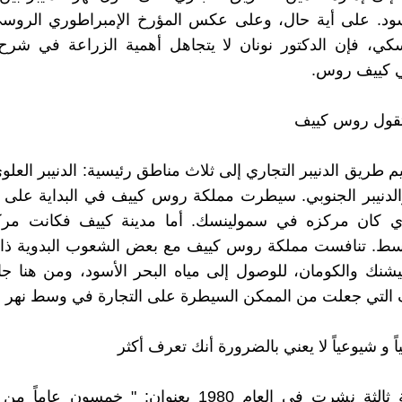
أسود. على أية حال، وعلى عكس المؤرخ الإمبراطوري الروس
سكي، فإن الدكتور نونان لا يتجاهل أهمية الزراعة في شرح
ي كييف روس.
: تقول روس كييف
م طريق الدنيبر التجاري إلى ثلاث مناطق رئيسية: الدنيبر العلوي
لدنيبر الجنوبي. سيطرت مملكة روس كييف في البداية على نه
ذي كان مركزه في سمولينسك. أما مدينة كييف فكانت مر
لأوسط. تنافست مملكة روس كييف مع بعض الشعوب البدوية ذا
لبيشنك والكومان، للوصول إلى مياه البحر الأسود، ومن هنا ج
 التي جعلت من الممكن السيطرة على التجارة في وسط نهر الد
 و شيوعياً لا يعني بالضرورة أنك تعرف أكثر
وفي مقالة ثالثة نشرت في العام 1980 بعنوان: " خمسون 