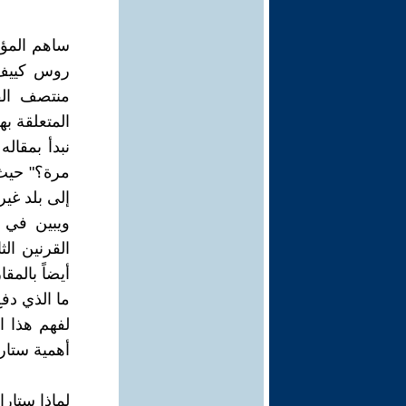
ساهم المؤر
روس كييف،
منتصف القر
المتعلقة ب
مرة؟" حيث 
إلى بلد غي
ويبين في 
القرنين ال
أيضاً بالمق
ما الذي دف
لفهم هذا ا
أهمية ستارا
لماذا ستاراي