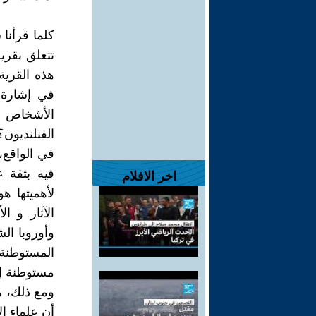
كلما قرأنا
تتعلق بقري
هذه القرية
في إشارة إ
الأشخاص ا
الفنلنديون؟
في الواقع، 
اخر الافلام
لأهميتها ه
الآثار و ا
وأوروبا ال
المستوطنة 
مستوطنة إس
ومع ذلك، ه