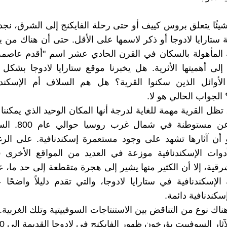
 شيئًا يتعلق بروس كييف أو حتى رحلة الفايكنج إلى الشرق، نج
ة ستارايا لادوجا أو ذكر لاسمها على الأقل. حتى أن هناك من
 المأهولة بالسكان في القرن الحادي عشر اسم "أقدم عاصمة
لى أهميتها الأثرية. هل يخبرنا موقع ستارايا لادوجا بشك
لأوائل الذين سكنوا القرية؟ هل هم السلاف أم الإسكندن
 الجواب الحالي هو لا.
تظل القرية مهمة للغاية لدرجة أنها المكان الوحيد الذي يمكننا
فيه بثقة عن مستوطنة ف
و أن آثارها تشهد على وجود مستعمرة إسكندنافية. على الر
لأدوات الإسكندنافية موزعة في العديد من المواقع الأخرى
شرقية، إلا أن الكثير منها يشير إلى هجرة متقطعة إلى حد ما
الإسكندنافية في ستارايا لادوجا، والتي تقدم دليلاً واضحًا
كندنافية دائمة.
ناك نوع من التناقض بين الاستنتاجات السوفييتية وتلك الغربية