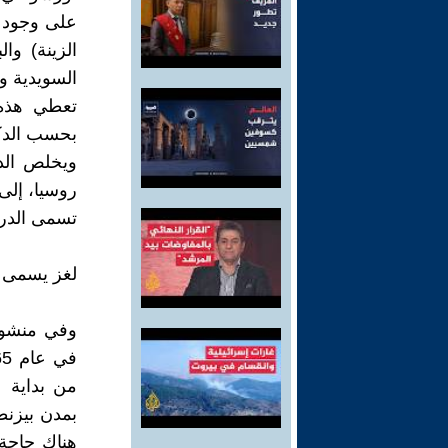
على وجود م
الزينة) و
السويدية وا
بحسب الدكت
ويخلص الدك
روسيا، إلى 
تسمى الدرا
لغز يسمى 
وفي منشور 
من بداية ع
بمدن بيزن
هناك حاجة 