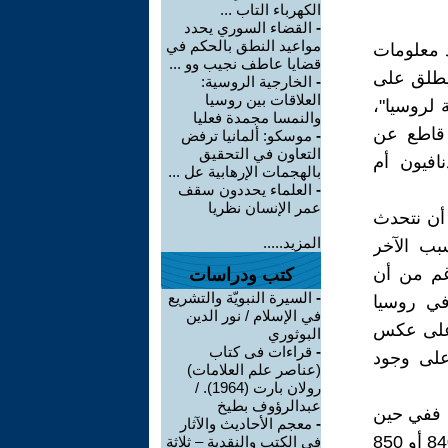
الكهرباء التاب ...
-
القضاء السوري يحدد
مواعيد النطق بالحكم في
د معلومات
قضايا عاطف نجيب وو ...
 يطلق على
-
الخارجية الروسية:
العلاقات بين روسيا
 لروسيا"،
والنمسا مجمدة فعليا
ل قاطع عن
-
موسكو: ألمانيا ترفض
التعاون في التحقيق
افيون أم
بالهجمات الإرهابية عل ...
-
العلماء يحددون سقف
عمر الإنسان نظريا
 أن نتحدث
المزيد.....
ي شمال غرب روسيا حوالي عام 800. السبب الآخر
غم من أن
كتب ودراسات
-
السيرة النبويّة والتشريع
 في روسيا
في الإسلام / نور الدين
، على عكس
البوثوري
-
قراءات فى كتاب
 على وجود
(عناصر علم العلامات)
رولان بارت (1964). /
عبدالرؤوف بطيخ
. ففي حين
-
معجم الأحاديث والآثار
أن علماء الآثار السوفييت يؤرخون ظهور الفايكنج في لادوجا القديمة إلى 840 أو 850
في الكتب والنقدية – ثلاثة