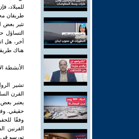
للميلاد، فإن 
طريقان مح
تثير بعض ال
التساؤل حو
آخر، هل اتج
هناك طريقا
الأنشطة ال
تشير الروا
القرن السا
يعتبر بعض 
حقيقي. وفي 
وفقًا للح
القرنين ال
تورسو في بو