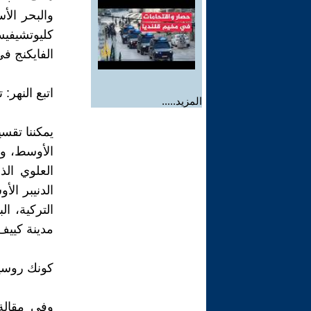
والبحر ال
كليوتشيفي
الفايكنج ف
اتبع النهر
المزيد.....
يمكننا تقسي
الأوسط، وا
العلوي ال
الدنيبر ا
التركية، ا
مدينة كييف
كونك روسياً