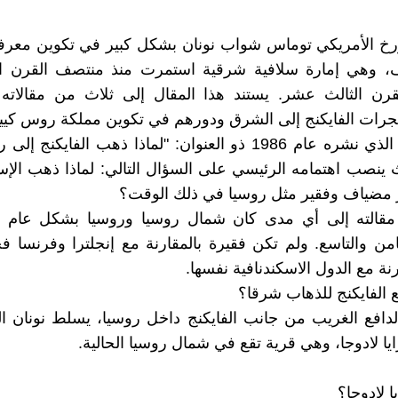
خ الأمريكي توماس شواب نونان بشكل كبير في تكوين معرفتن
 وهي إمارة سلافية شرقية استمرت منذ منتصف القرن ال
ن الثالث عشر. يستند هذا المقال إلى ثلاث من مقالاته ال
هجرات الفايكنج إلى الشرق ودورهم في تكوين مملكة روس كي
نبدأ بمقاله الذي نشره عام 1986 ذو العنوان: "لماذا ذهب الفايكن
ينصب اهتمامه الرئيسي على السؤال التالي: لماذا ذهب الإس
ر مضياف وفقير مثل روسيا في ذلك الوقت؟
مقالته إلى أي مدى كان شمال روسيا وروسيا بشكل عام 
ثامن والتاسع. ولم تكن فقيرة بالمقارنة مع إنجلترا وفرنسا
ارنة مع الدول الاسكندنافية نفسها.
ع الفايكنج للذهاب شرقا؟
لدافع الغريب من جانب الفايكنج داخل روسيا، يسلط نونان 
يا لادوجا، وهي قرية تقع في شمال روسيا الحالية.
ا لادوجا؟