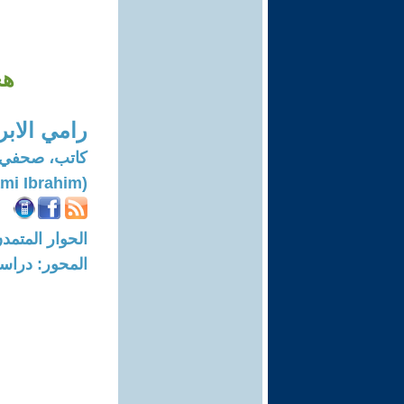
هج
رامي الابر
كاتب، صحفي، 
(Rami Ibrahim)
الحوار المتمدن-العدد: 8126 - 24
المحور: دراسا