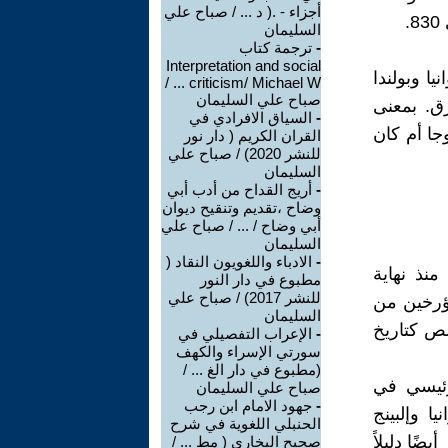
أجزاء - .( د ... / صباح علي
السليمان
-
ترجمة كتاب
Interpretation and social
يا وبولندا
criticism/ Michael W ... /
صباح علي السليمان
رق. بمعنى
-
السياق الافرادي في
وجا أم كان
القران الكريم ( دار نور
للنشر 2020) / صباح علي
السليمان
-
أريج القداح من أدب أبي
وضاح ،تقديم وتنقيح ديوان
أبي وضاح / ... / صباح علي
السليمان
-
الادباء واللغويون النقاد (
منذ نهاية
مطبوع في دار النور
للنشر 2017) / صباح علي
مؤرخين من
السليمان
صص كتاريخ
-
الإعراب التفصيلي في
سورتي الإسراء والكهف
(مطبوع في دار الغ ... /
رئيسي في
صباح علي السليمان
-
جهود الامام ابن رجب
ا وإلبينج
الحنبلي اللغوية في شرح
ضًا دليلاً
صحيح البخاري ( مط ... /