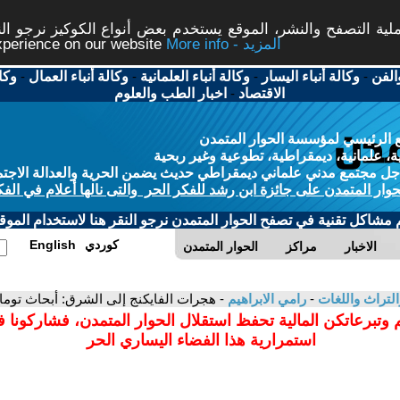
ة التصفح والنشر، الموقع يستخدم بعض أنواع الكوكيز نرجو النق
More info - المزيد
experience on our website
الفن
-
وكالة أنباء اليسار
-
وكالة أنباء العلمانية
-
وكالة أنباء العمال
-
وكا
الاقتصاد
-
اخبار الطب والعلوم
 الرئيسي لمؤسسة الحوار المتمدن
، علمانية، ديمقراطية، تطوعية وغير ربحية
ل مجتمع مدني علماني ديمقراطي حديث يضمن الحرية والعدالة الاجتم
حوار المتمدن على جائزة ابن رشد للفكر الحر والتى نالها أعلام في الفك
م مشاكل تقنية في تصفح الحوار المتمدن نرجو النقر هنا لاستخدام الموقع
كوردي
English
الاخبار
مراكز
الحوار المتمدن
التراث واللغات
-
رامي الابراهيم
- هجرات الفايكنج إلى الشرق: أبحاث توم
 وتبرعاتكن المالية تحفظ استقلال الحوار المتمدن، فشاركونا 
استمرارية هذا الفضاء اليساري الحر