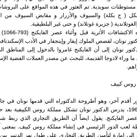
ستوطنات سويدية. تم العثور في هذه المواقع على البروشات
البكل ( ج بكلة) والسيوف والأزرار و مقابض السيوف من ال
لغوتلاندية ( جزيرة غوتلاند) و حتى غير البلطيقية.
تعطي هذه 
ور نونان، لقصص الملوك إيفار وإينجفار في الأدب الإسكندناف
تور نونان إلى أن الفايكنج غامروا بالدخول إلى المناطق ال
ما وراء لادوجا القديمة، للبحث عن مصدر العملات الفضية الإسل
هم.
روس كييف
أقدم آخر، وهو أطروحة الدكتوراه التي قدمها نونان في جامع
في عام 1965، يدرس الدكتور نونان تشكل مملكة روس الكييفية بعد
صر الفايكنج. يقول ايضاً أن الطريق التجاري الذي ربط شم
طة لعب الدور الرئيسي في إنشاء مملكة روس كييف. بمعنى آ
إلى إمارة لتأمين الطريق التجاري على طول نهر الدنيبر بين