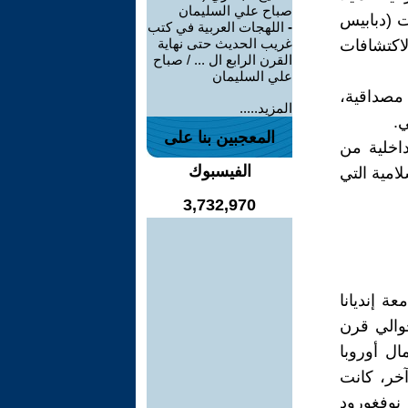
صباح علي السليمان
 (دبابيس
-
اللهجات العربية في كتب
غريب الحديث حتى نهاية
اكتشافات
القرن الرابع ال ... / صباح
علي السليمان
الاكتشافات الأثرية قبل وأثناء عصر الفايكنج (793-1066) مصداقية،
المزيد.....
ي.
المعجبين بنا على
داخلية من
الفيسبوك
امية التي
3,732,970
ة إنديانا
 حوالي قرن
ال أوروبا
خر، كانت
 نوفغورود