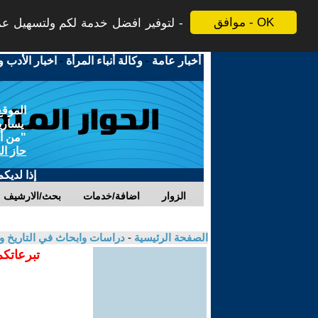
موافق - OK
لتوفير افضل خدمة لكم ولتسهيل عملي
أخبار عامة
-
وكالة أنباء المرأة
-
اخبار الأدب و
الموقع
يسارية
"من أج
حاز ال
إذا لديك
الزوار
اضافة/خدمات
بحث/الارشيف
الصفحة الرئيسية
-
دراسات وابحاث في التاريخ و
تبرعاتكم