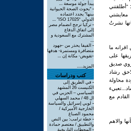
يبدأ جولة موسعة ...
 “أطلقتني
-
“بحوث الصحة الحيوانية
ببنها” يجدد اعتماده
 معايشتي
الدولي “ISO 17025” ...
تها نشرتُ
-
تركيا ترجح انضمام مصر
إلى اتفاق الدفاع
المشترك مع السعودية و
...
-
الفيفا يحذر من -جهود
اقرانه ما
متضافرة ومستمرة- هدفها
يقها على
-تقويض- مكانة إن ...
روي صديق
المزيد.....
احق رشاد
كتب ودراسات
دة محاولة
-
في الطريق إلى
الكنيست 26 المشهد
...تعبيء
السياسي – الحزبي في
لقادم مع
ال 48 / محمد السهلي
-
لوبي إسرائيل والسياسة
الخارجية الأميركية /
محمود الصباغ
-
خطة ترامب: بين النص
ها والاهم
والتطبيق / معتصم حمادة
-
المحطات التاريخية