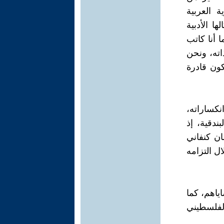
 العربية
ا الأدبية
ا أنا كاتب
اته، ونحن
كون قادرة
نكساراته،
ندقية، إذ
ن كنفاني
ل التزامه
ياهم، كما
لفلسطيني