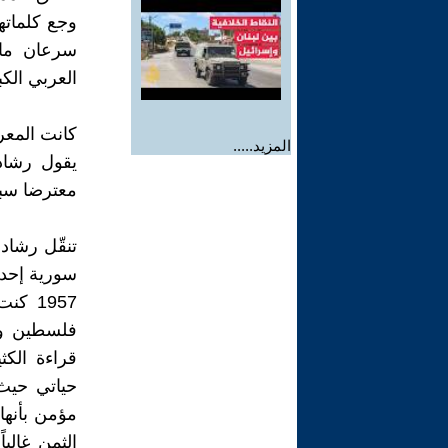
وجع كلماته
سرعان ما ت
العربي الكبي
كانت المعر
المزيد.....
يقول رشاد
معترضا سبي
سورية إحدى
1957 
فلسطين وأ
قراءة الكث
حياتي حيث 
مؤمن بأنها
الثمن غالي