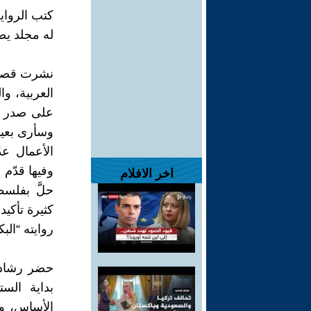
كتب الرواي
له مجلد يض
العربية، وا
على صدر ا
وسأرى بعيني
الأعمال عد
اخر الافلام
حلَّ بفلس
كثيرة تأكي
روايته “الب
حضر رشاد أ
بداية الس