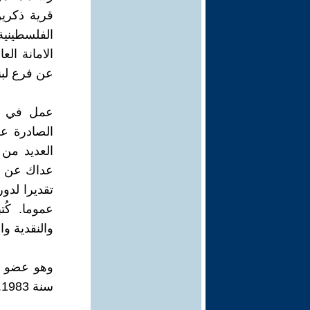
الفلسطيني
الامانة ال
عن فرع لبن
عمل في مج
الصادرة ع
العديد من 
عداك عن عمل
تقديرا لدور
عموما. كُت
والنقدية وا
وهو عضو ف
سنة 1983. حتى وفاته بتاريخ 28 سبتمبر 2024.