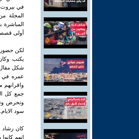
في بيروت و
المجلة من
المباشرة ب
أولى قصصي
لكن حضور ر
يكتب وكان
شكل مقال 
عمره في ك
واقرانهم م
جمع كل الق
وتحرض وتس
سود الايام..
كان رشاد و
انهم كانوا