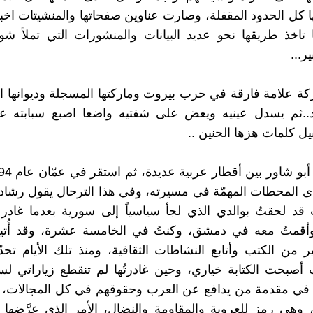
ا كل الحدود المقفلة، وصارت عناوين صفحاتها والمنشيتات اخبا
اخذ طريقها نحو عديد البيانات والمنشورات التي تملأ شوا
ر...
كة علامة فارقة في حرب بيروت وماركتها المسجلة وديوانها الا
..ثم يسدل عينيه ويعض على شفتيه واضعا اصبع سبابته ع
ل كلمات هزها الحنين ..
 المحطات المهمّة في مسيرته، وفي هذا الترحال يقول رشاد
كنت قد لحقتُ بوالدي الذي لجأ سياسياً إلى سورية بعدما غادر
قمتُ معه في دمشق، وكنتُ في الخامسة عشرة، وقد أُتيح
ير من الكتب وأتابع النشاطات الثقافية، ومنذ تلك الأيام تح
أصبحت الكتابة خياري، وحين غادرتُها لم تنقطع زياراتي لسو
 في مقدمة من يدافع عن العرب وحقوقهم في كل المجالات، ل
اً، وهي رمز للعروبة والمقاومة والنضال، الأمر الذي عرَّضها 