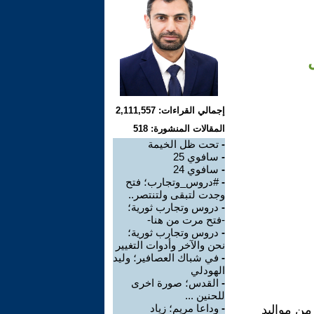
إجمالي القراءات: 2,111,557
المقالات المنشورة: 518
-
تحت ظل الخيمة
-
سافوي 25
-
سافوي 24
-
#دروس_وتجارب؛ فتح
وجدت لتبقى ولتنتصر..
-
دروس وتجارب ثورية؛
-فتح مرت من هنا-
-
دروس وتجارب ثورية؛
نحن والآخر وأدوات التغيير
-
في شباك العصافير؛ وليد
الهودلي
-
القدس؛ صورة اخرى
للحنين ...
-
وداعا مريم؛ زياد
ن مواليد