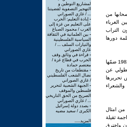
لمشاريع التوطين و
التهجير التصفوية لقضيتنا
صحابها من
... / غازي الصوراني
-
إبادة التعليم: الحرب
 الغرباء
على التعليم من غزة إلى
الغرب / محمود الصباغ
ن التراب
-
بين العلمانية في الثقافة
لمة دورها
السياسية الفلسطينية
والتيارات السلف ... /
غازي الصوراني
-
قراءة في وثائق وقف
الحرب في قطاع غزة /
كتب رشاد أبو شاور جملة مقالات حول الاجتياح الصهيوني ل بيروت عام 1982 ضمّها
معتصم حمادة
لبطولي عن
-
مقتطفات من تاريخ
نضال الشعب الفلسطيني
س تحريرها
/ غازي الصوراني
 والشعراء
-
الجبهة الشعبية لتحرير
فلسطين والموقف
الصريح من الحق التاريخي
... / غازي الصوراني
-
بصدد دولة إسرائيل
 من امثال
الكبرى / سعيد مضيه
جمة ثقيلة
المزيد.....
ن واخترق