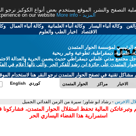
ة التصفح والنشر، الموقع يستخدم بعض أنواع الكوكيز نرجو النق
More info - المزيد
experience on our website
الفن
-
وكالة أنباء اليسار
-
وكالة أنباء العلمانية
-
وكالة أنباء العمال
-
وكا
الاقتصاد
-
اخبار الطب والعلوم
 الرئيسي لمؤسسة الحوار المتمدن
، علمانية، ديمقراطية، تطوعية وغير ربحية
ل مجتمع مدني علماني ديمقراطي حديث يضمن الحرية والعدالة الاجتم
حوار المتمدن على جائزة ابن رشد للفكر الحر والتى نالها أعلام في الفك
م مشاكل تقنية في تصفح الحوار المتمدن نرجو النقر هنا لاستخدام الموقع
كوردي
English
الاخبار
مراكز
الحوار المتمدن
ال الاخرس
- رشاد ابو شاور؛ سيرة من الزمن الفدائي الجميل
 وتبرعاتكن المالية تحفظ استقلال الحوار المتمدن، فشاركونا 
استمرارية هذا الفضاء اليساري الحر