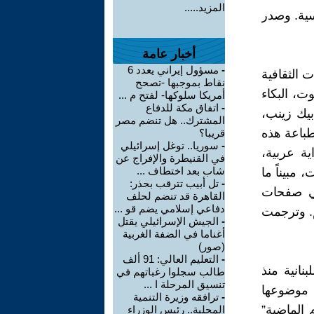
المزيد.....
سية. وصدر
أخبار عامة
-
مسؤول إيراني يعدد 6
لمجلات الثقافية
نقاط بموجبها -تصحح
وت، البكاء
أمريكا سلوكها- لفتح م ...
-
اتفاق مكة للدفاع
يك زينب،
المشترك.. هل تنضم مصر
طباعة هذه
قريبا؟
-
سوريا.. توغل إسرائيلي
ية عربية،
في القنيطرة والإفراج عن
شاب بعد اختطاف ...
طلع السبعينيات، مبيناً ما
-
تل أبيب تترقب بحذر:
ي صفحات
القاهرة قد تنضم لحلف
دفاعي إسلامي يضم قو ...
م. وترجمت
-
الجيش الإسرائيلي يقتل
أغناما في الضفة الغربية
(صور)
-
التعليم العالي: 91 ألف
نانية منذ
طالب سجلوا رغباتهم في
تنسيق المرحلة ا ...
 موضوعها
-
ترافقه وزيرة التنمية
يام الماضية”
المحلية.. رئيس الوزراء