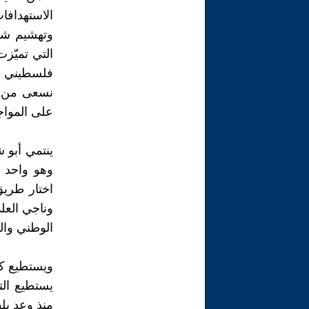
الاستهداف
وتهشيم شخص
التي تميّزت
فلسطيني يك
نسعى من خل
على المواج
ينتمي أبو ش
وهو واحد من
اختار طريق
وناجي العلي
الوطني وال
ويستطيع كل
يستطيع ال
منذ وعد بلف