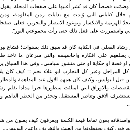
ضمّت قصصاً كان قد نُشر أغلبها على صفحات المجلة، يقول:
 خلال كتاباتي التي وُلدت مع بدايات زمن المقاومة، ومن
تحدّ للهزيمة والانكسار وبوعود الانتصار والتحرير، فعلى صفحا
 واستمررت على فعل ذلك حتى رأت مجموعتي النور”.
شاد الفعلي في الكتابة كان قد سبق ذلك بسنوات؛ فشاع بين 
 يطلعهم على افكاره واحاسيسه والتي سرعان ما تاخذ طر
او قصة او حكاية او حتى منشور سياسي.. وفي هذا السياق ي
ل المراحل وعبر كل التجارب ابو علاء نجم :" كيف كان يل
ن قبل البوليس، وكيف كان همهم الاول عند المداهمة والمطار
صصات والاوراق التي امتلئت سطورها حبرا مدادا بقلم رشاد
تشرف الافق وتناظر المستقبل وتحذر من الخطر الداهم و ا
.
اصدقائه يعون تماما قيمة الكلمة ويعرفون كيف يعلون من شأن
 يعرفون كيف يحفظونها من العبث والتخريف واعين البوليس...