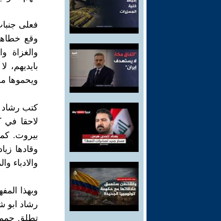
فعلى جنبات
وقع خطاهم 
والغزاة و
بايديهم، ل
ويحموها من
لاحقا في ك
بيروت. كما
وقادها زيا
والادباء وا
وبهذا المفه
رشاد ابو شا
تطلق حممه