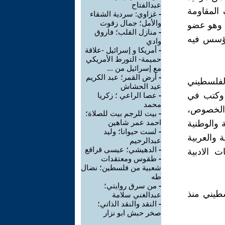
عبدالفتاح
 صفوف المقاومة
-
غزاوي: سردية الشقاء
والأمل؛ جمال زقوت
 وهو عضو
-
منازل القلب؛ فاروق
لمؤسس فيه
وادي
-
أمريكا و إسرائيل -علاقة
حميمة- التورط الأمريكي
مع إسرائيل من ...
-
أرض القمر؛ عبد الكريم
لفلسطيني
عيد الحشاش
 وكتب في
-
عصا الراعي ؛ زكريا
محمد
 الخصوص،
-
بيت للرجم بيت للصلاة؛
احمد عمر شاهين
ة والوطنية
-
لست حيوانا؛ وليد
ة والعربية
عبدالرحيم
-
الدهيشي؛ عيسى قراقع
ت الادبية
-
طقوس ومعتقدات
شعبية من فلسطين؛ نضال
طه
-
من سرق روايتي؛
طيني منذ
عبدالغني سلامة
-
النقد والنقد الذاتي؛
صخر حبش ابو نزار