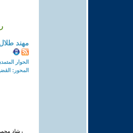
رش
مهند طلال
الحوار المتمدن-العدد: 8150 - 24
المحور: القضي
رشاد محمود