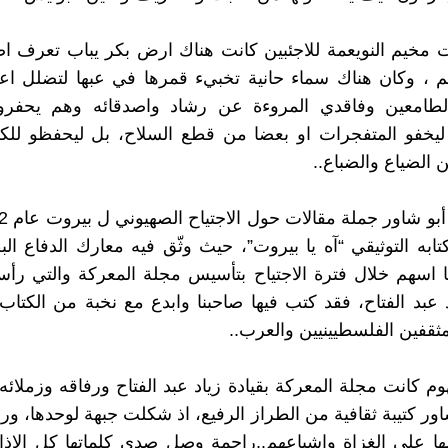
 مخيم النويعمة للاجئبين كانت هناك ارض بكر يباب تعرف ا
، وكان هناك سماء حانية تخبيء قمرها في عبها لتضلل اعين
الطامعين وفاقدي المروءة عن رشاد واصدقائه وهم يحفرو
ا ليخفو المتفجرات او بعضا من قطع السلاح، بل ليحفظو للك
 الضياع والضباع..
تابه التوثيقي “آه يا بيروت”، حيث وثّق فيه معارك الدفاع ا
 اسهم خلال فترة الاجتياح بتأسيس مجلة المعركة والتي رأ
د عبد الفتاح، فقد كتب فيها صاحبنا وابدع مع نخبة من الكتاب
لمثقفين الفلسطيينيين والعرب..
وم كانت مجلة المعركة بقيادة زياد عبد الفتاح ورفاقه وزملائه
ور كتيبة ثقافية من الطراز الرفيع، اذ شكلت جبهة لوحدها، ورا
ا على الغزاة واشياعهم..راجمة وصل صدى كلماتها كل الاذا