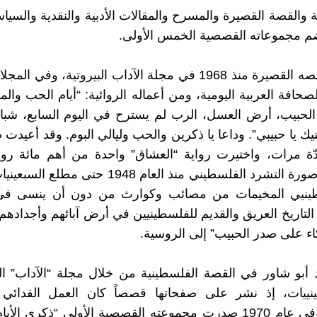
ة والقصة القصيرة والمسرح والمقالات الأدبية والنقدية والسيا
م مجموعاته القصصية الخمس الأولى.
نشرت قصصه القصيرة منذ 1968 في مجلة الآداب البيروتية، وفي ا
لصحافة العربية اليومية، ومن أعماله الروائية: “أيام الحب والم
لحبيب، أرض العسل، الرب لم يسترح في اليوم السابع، شباب
ك يا حبيبي”. وداعا يا ذكرين والحب وليالي البوم. وقد أعيدت 
ّة مرات، واختيرت رواية “العشاق” واحدة من أهم مائة روا
وفيها قدّم صورة التشرد الفلسطيني منذ العام 1948 حتى م
طينيي المخيمات من مصائب وكوارث من دون أن ينسى ف
د التاريخ العريق والقديم للفلسطينيين في أرض آبائهم وأجداده
كاء على صدر الحبيب” إلى الروسية.
بو شاور في القصة الفلسطينية من خلال مجلة “الآداب” اللب
تينييات، إذ نشر على صفحاتها قصصاً كان العمل الفدائي
الأساس، وفي عام 1970 صدرت مجموعته القصصية الأولى “ذكرى الأ