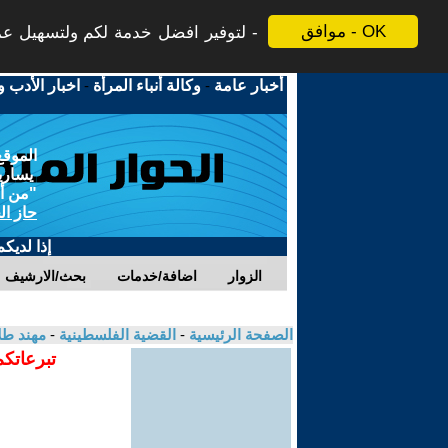
موافق - OK
لتوفير افضل خدمة لكم ولتسهيل عملي
أخبار عامة
-
وكالة أنباء المرأة
-
اخبار الأدب و
الموقع
يسارية
"من أج
حاز ال
إذا لديك
الزوار
اضافة/خدمات
بحث/الارشيف
الصفحة الرئيسية
-
القضية الفلسطينية
-
مهند طل
تبرعاتكم