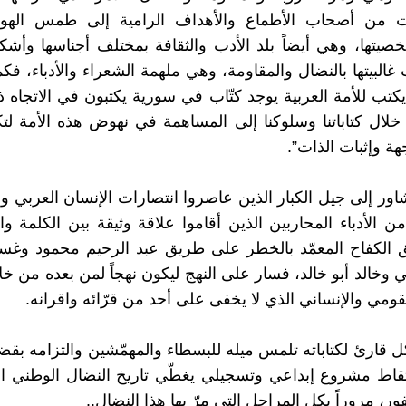
ات من أصحاب الأطماع والأهداف الرامية إلى طمس الهوية
يتها، وهي أيضاً بلد الأدب والثقافة بمختلف أجناسها وأشكاله
 غالبيتها بالنضال والمقاومة، وهي ملهمة الشعراء والأدباء، فكم
تب للأمة العربية يوجد كتّاب في سورية يكتبون في الاتجاه ذ
ال كتاباتنا وسلوكنا إلى المساهمة في نهوض هذه الأمة لت
هة وإثبات الذات”.
اور إلى جيل الكبار الذين عاصروا انتصارات الإنسان العربي وا
 الأدباء المحاربين الذين أقاموا علاقة وثيقة بين الكلمة والب
 الكفاح المعمّد بالخطر على طريق عبد الرحيم محمود وغسا
 وخالد أبو خالد، فسار على النهج ليكون نهجاً لمن بعده من خلا
قومي والإنساني الذي لا يخفى على أحد من قرّائه واقرانه.
 قارئ لكتاباته تلمس ميله للبسطاء والمهمّشين والتزامه بقضا
تقاط مشروع إبداعي وتسجيلي يغطّي تاريخ النضال الوطني ا
ور، مروراً بكل المراحل التي مرّ بها هذا النضال..