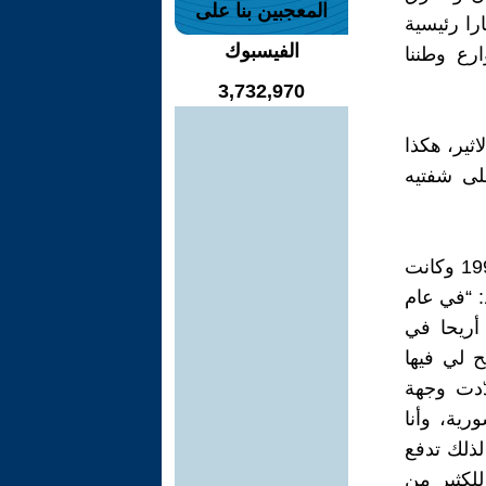
المعجبين بنا على
را رئيسية
الفيسبوك
رع وطننا
3,732,970
ثير، هكذا
لى شفتيه
تنقّل رشاد أبو شاور بين أقطار عربية عديدة، ثم استقر في عمّان عام 1994 وكانت
: “في عام
 أريحا في
 لي فيها
دّدت وجهة
رية، وأنا
ذلك تدفع
للكثير من